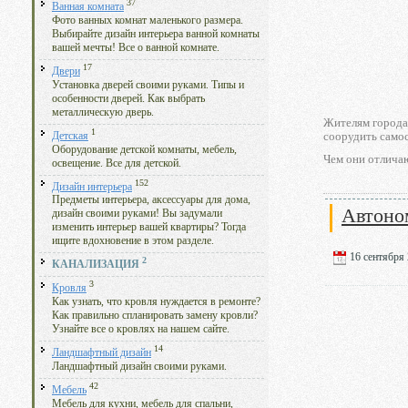
37
Ванная комната
Фото ванных комнат маленького размера.
Выбирайте дизайн интерьера ванной комнаты
вашей мечты! Все о ванной комнате.
17
Двери
Установка дверей своими руками. Типы и
особенности дверей. Как выбрать
металлическую дверь.
Жителям города 
1
соорудить само
Детская
Оборудование детской комнаты, мебель,
Чем они отличаю
освещение. Все для детской.
152
Дизайн интерьера
Предметы интерьера, аксессуары для дома,
Автоно
дизайн своими руками! Вы задумали
изменить интерьер вашей квартиры? Тогда
ищите вдохновение в этом разделе.
16 сентября 
2
КАНАЛИЗАЦИЯ
3
Кровля
Как узнать, что кровля нуждается в ремонте?
Как правильно спланировать замену кровли?
Узнайте все о кровлях на нашем сайте.
14
Ландшафтный дизайн
Ландшафтный дизайн своими руками.
42
Мебель
Мебель для кухни, мебель для спальни,