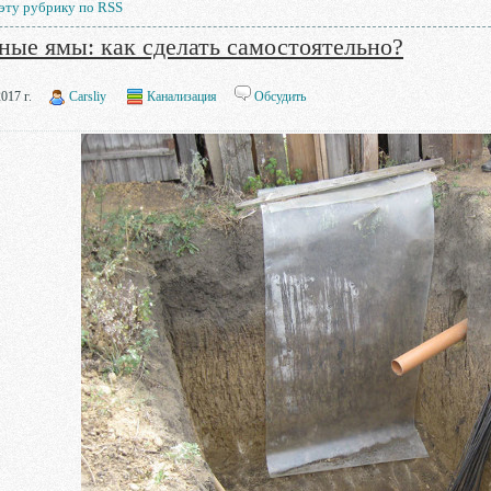
 эту рубрику по RSS
ные ямы: как сделать самостоятельно?
017 г.
Carsliy
Канализация
Обсудить