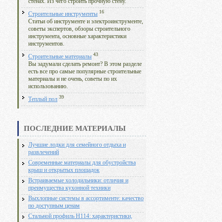
стенах. Из чего строить прочную стену.
16
Строительные инструменты
Статьи об инструменте и электроинструменте,
советы экспертов, обзоры строительного
инструмента, основные характеристики
инструментов.
43
Строительные материалы
Вы задумали сделать ремонт? В этом разделе
есть все про самые популярные строительные
материалы и не очень, советы по их
использованию.
39
Теплый пол
ПОСЛЕДНИЕ МАТЕРИАЛЫ
Лучшие лодки для семейного отдыха и
развлечений
Современные материалы для обустройства
крыш и открытых площадок
Встраиваемые холодильники: отличия и
преимущества кухонной техники
Выхлопные системы в ассортименте: качество
по доступным ценам
Стальной профиль Н114: характеристики,