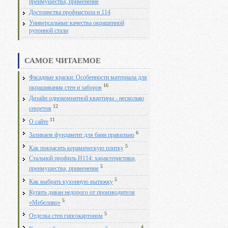
преимущества, применение
Достоинства профнастила н 114
Универсальные качества окрашенной
рулонной стали
САМОЕ ЧИТАЕМОЕ
Фасадные краски: Особенности материала для
16
окрашивания стен и заборов
Дизайн однокомнатной квартиры - несколько
12
секретов
11
О сайте
6
Заливаем фундамент для бани правильно
5
Как покрасить керамическую плитку
Стальной профиль Н114: характеристики,
5
преимущества, применение
5
Как выбрать кухонную вытяжку
Купить диван недорого от производителя
5
«Мебелико»
5
Отделка стен гипсокартоном
4