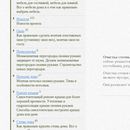
мебель для гостинной, мебель для ванной.
Все о мебели дома и о том как правильно
выбрать мебель.
113
Новости
Новости проекта
22
Окно
Как правильно сделать монтаж пластиковых
окон (установку окон пвх), монтаж окон по
госту.
6
Перегородки
Межкомнатная перегородка своими руками
Очистка сточн
защищает от шума. Делаем межкомнатные
сейчас решается
перегородки своими руками. Строительство
отстойника, раз
новых перегородок.
Очистка стоков 
17
Потолок дома
мелкого мусора,
Монтаж потолка своими руками. Типы и
Они разлагают п
особенности потолков.
3
Ремонт крыши
Самостоятельный ремонт крыши для более
хорошей прочности. Утепление и
гидроизоляция крыши своими руками.
Способы самостоятельно построить крышу
дома или дачи.
65
Стены дома
Как правильно красить стены дома. Все о