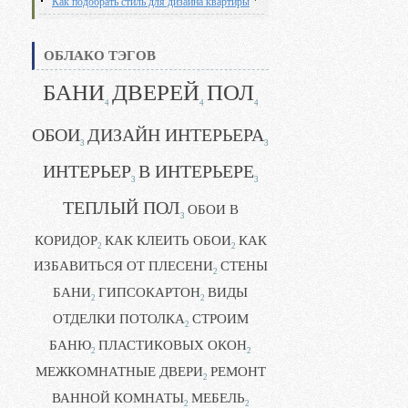
Как подобрать стиль для дизайна квартиры
ОБЛАКО ТЭГОВ
БАНИ
ДВЕРЕЙ
ПОЛ
4
4
4
ОБОИ
ДИЗАЙН ИНТЕРЬЕРА
3
3
ИНТЕРЬЕР
В ИНТЕРЬЕРЕ
3
3
ТЕПЛЫЙ ПОЛ
ОБОИ В
3
КОРИДОР
КАК КЛЕИТЬ ОБОИ
КАК
2
2
ИЗБАВИТЬСЯ ОТ ПЛЕСЕНИ
СТЕНЫ
2
БАНИ
ГИПСОКАРТОН
ВИДЫ
2
2
ОТДЕЛКИ ПОТОЛКА
СТРОИМ
2
БАНЮ
ПЛАСТИКОВЫХ ОКОН
2
2
МЕЖКОМНАТНЫЕ ДВЕРИ
РЕМОНТ
2
ВАННОЙ КОМНАТЫ
МЕБЕЛЬ
2
2