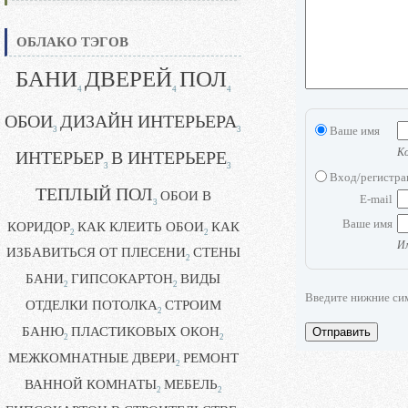
ОБЛАКО ТЭГОВ
БАНИ
ДВЕРЕЙ
ПОЛ
4
4
4
ОБОИ
ДИЗАЙН ИНТЕРЬЕРА
Ваше имя
3
3
Ко
ИНТЕРЬЕР
В ИНТЕРЬЕРЕ
3
3
Вход/регистр
ТЕПЛЫЙ ПОЛ
ОБОИ В
E-mail
3
Ваше имя
КОРИДОР
КАК КЛЕИТЬ ОБОИ
КАК
2
2
Им
ИЗБАВИТЬСЯ ОТ ПЛЕСЕНИ
СТЕНЫ
2
БАНИ
ГИПСОКАРТОН
ВИДЫ
2
2
Введите нижние си
ОТДЕЛКИ ПОТОЛКА
СТРОИМ
2
БАНЮ
ПЛАСТИКОВЫХ ОКОН
Отправить
2
2
МЕЖКОМНАТНЫЕ ДВЕРИ
РЕМОНТ
2
ВАННОЙ КОМНАТЫ
МЕБЕЛЬ
2
2