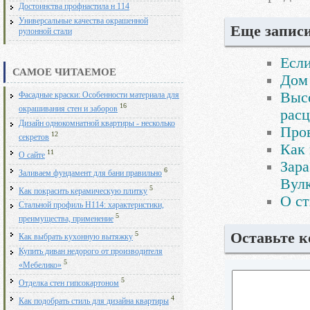
Достоинства профнастила н 114
Универсальные качества окрашенной
Еще записи
рулонной стали
Если
САМОЕ ЧИТАЕМОЕ
Дом 
Выс
Фасадные краски: Особенности материала для
16
окрашивания стен и заборов
рас
Дизайн однокомнатной квартиры - несколько
Про
12
секретов
Как 
11
О сайте
Зара
6
Заливаем фундамент для бани правильно
Вул
5
Как покрасить керамическую плитку
О ст
Стальной профиль Н114: характеристики,
5
преимущества, применение
Оставьте 
5
Как выбрать кухонную вытяжку
Купить диван недорого от производителя
5
«Мебелико»
5
Отделка стен гипсокартоном
4
Как подобрать стиль для дизайна квартиры