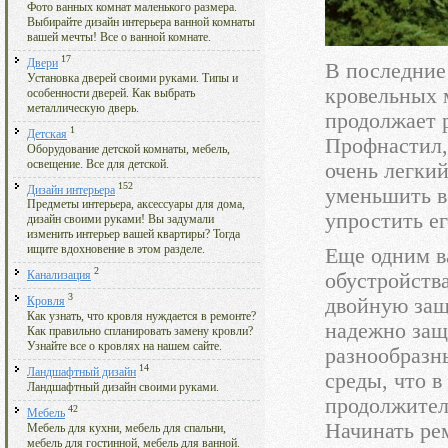
Фото ванных комнат маленького размера.
Выбирайте дизайн интерьера ванной комнаты
вашей мечты! Все о ванной комнате.
17
Двери
В последние
Установка дверей своими руками. Типы и
кровельных 
особенности дверей. Как выбрать
металлическую дверь.
продолжает р
1
Детская
Профнастил,
Оборудование детской комнаты, мебель,
освещение. Все для детской.
очень легкий
152
Дизайн интерьера
уменьшить в
Предметы интерьера, аксессуары для дома,
упростить ег
дизайн своими руками! Вы задумали
изменить интерьер вашей квартиры? Тогда
ищите вдохновение в этом разделе.
Еще одним в
2
обустройств
Канализация
3
двойную защ
Кровля
Как узнать, что кровля нуждается в ремонте?
надежно защ
Как правильно спланировать замену кровли?
Узнайте все о кровлях на нашем сайте.
разнообразн
14
Ландшафтный дизайн
среды, что в
Ландшафтный дизайн своими руками.
продолжител
42
Мебель
Начинать рем
Мебель для кухни, мебель для спальни,
мебель для гостинной, мебель для ванной.