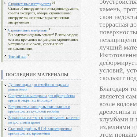
обустройств
16
Строительные инструменты
камень, трот
Статьи об инструменте и электроинструменте,
советы экспертов, обзоры строительного
свои недоста
инструмента, основные характеристики
инструментов.
террасная до
43
поверхность
Строительные материалы
Вы задумали сделать ремонт? В этом разделе
незащищенны
есть все про самые популярные строительные
материалы и не очень, советы по их
лучший мате
использованию.
Изготовленны
39
Теплый пол
деформирует
условий, уст
ПОСЛЕДНИЕ МАТЕРИАЛЫ
скользит под
Лучшие лодки для семейного отдыха и
Благодаря то
развлечений
является са
Современные материалы для обустройства
крыш и открытых площадок
возле водое
Встраиваемые холодильники: отличия и
древесины и
преимущества кухонной техники
клумбами и 
Выхлопные системы в ассортименте: качество
по доступным ценам
изделиями и
Стальной профиль Н114: характеристики,
этом придаю
преимущества, применение