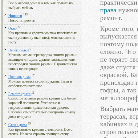
практически
Все о мебели дома и о том как правильно
выбрать мебель.
права
нужной
113
Новости
ремонт.
Новости проекта
Кроме того,
22
Окно
Как правильно сделать монтаж пластиковых
выпускается
окон (установку окон пвх), монтаж окон по
госту.
поэтому под
6
сложно. Что
Перегородки
Межкомнатная перегородка своими руками
не теряет св
защищает от шума. Делаем межкомнатные
перегородки своими руками. Строительство
даже спустя 
новых перегородок.
окраской. Бл
17
Потолок дома
происходит 
Монтаж потолка своими руками. Типы и
особенности потолков.
гофры, а та
3
Ремонт крыши
металлопроф
Самостоятельный ремонт крыши для более
хорошей прочности. Утепление и
Выбрать мат
гидроизоляция крыши своими руками.
Способы самостоятельно построить крышу
террасах, ве
дома или дачи.
кабинках и д
65
Стены дома
Как правильно красить стены дома. Все о
строительно
стенах. Из чего строить прочную стену.