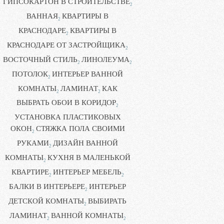
ГИПСОКАРТОН В СТРОИТЕЛЬСТВЕ
2
ВАННАЯ
КВАРТИРЫ В
2
КРАСНОДАРЕ
КВАРТИРЫ В
2
КРАСНОДАРЕ ОТ ЗАСТРОЙЩИКА
2
ВОСТОЧНЫЙ СТИЛЬ
ЛИНОЛЕУМА
2
2
ПОТОЛОК
ИНТЕРЬЕР ВАННОЙ
2
КОМНАТЫ
ЛАМИНАТ
КАК
2
2
ВЫБРАТЬ ОБОИ В КОРИДОР
2
УСТАНОВКА ПЛАСТИКОВЫХ
ОКОН
СТЯЖКА ПОЛА СВОИМИ
2
РУКАМИ
ДИЗАЙН ВАННОЙ
2
КОМНАТЫ
КУХНЯ В МАЛЕНЬКОЙ
2
КВАРТИРЕ
ИНТЕРЬЕР МЕБЕЛЬ
2
2
БАЛКИ В ИНТЕРЬЕРЕ
ИНТЕРЬЕР
2
ДЕТСКОЙ КОМНАТЫ
ВЫБИРАТЬ
2
ЛАМИНАТ
ВАННОЙ КОМНАТЫ
2
2