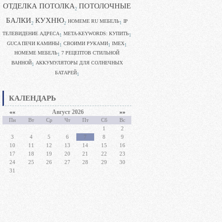
ОТДЕЛКА ПОТОЛКА
ПОТОЛОЧНЫЕ
2
БАЛКИ
КУХНЮ
HOMEME RU МЕБЕЛЬ
IP
1
2
2
ТЕЛЕВИДЕНИЕ АДРЕСА
META-KEYWORDS: КУПИТЬ
1
1
GUCA ПЕЧИ КАМИНЫ
CВОИМИ РУКАМИ
IMEX
1
1
1
HOMEME МЕБЕЛЬ
7 РЕЦЕПТОВ СТИЛЬНОЙ
1
ВАННОЙ
АККУМУЛЯТОРЫ ДЛЯ СОЛНЕЧНЫХ
1
БАТАРЕЙ
1
КАЛЕНДАРЬ
««
Август 2026
»»
Пн
Вт
Ср
Чт
Пт
Сб
Вс
1
2
3
4
5
6
7
8
9
10
11
12
13
14
15
16
17
18
19
20
21
22
23
24
25
26
27
28
29
30
31