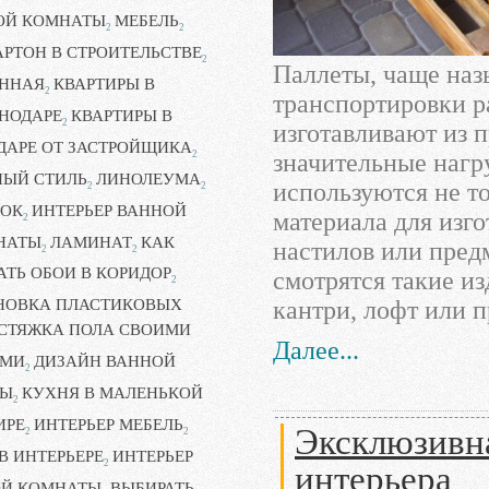
ОЙ КОМНАТЫ
МЕБЕЛЬ
2
2
РТОН В СТРОИТЕЛЬСТВЕ
2
Паллеты, чаще наз
ННАЯ
КВАРТИРЫ В
2
транспортировки р
НОДАРЕ
КВАРТИРЫ В
2
изготавливают из 
ДАРЕ ОТ ЗАСТРОЙЩИКА
значительные нагру
2
НЫЙ СТИЛЬ
ЛИНОЛЕУМА
используются не то
2
2
ЛОК
ИНТЕРЬЕР ВАННОЙ
материала для изг
2
НАТЫ
ЛАМИНАТ
КАК
настилов или пред
2
2
АТЬ ОБОИ В КОРИДОР
смотрятся такие из
2
кантри, лофт или п
НОВКА ПЛАСТИКОВЫХ
СТЯЖКА ПОЛА СВОИМИ
Далее...
АМИ
ДИЗАЙН ВАННОЙ
2
ТЫ
КУХНЯ В МАЛЕНЬКОЙ
2
ИРЕ
ИНТЕРЬЕР МЕБЕЛЬ
Эксклюзивна
2
2
В ИНТЕРЬЕРЕ
ИНТЕРЬЕР
2
интерьера
ОЙ КОМНАТЫ
ВЫБИРАТЬ