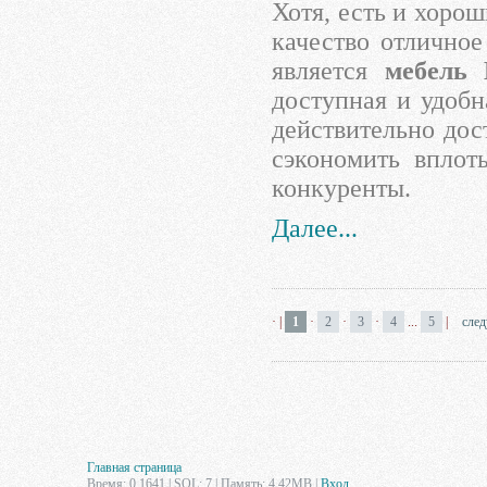
Хотя, есть и хоро
качество отлично
является
мебель
доступная и удобн
действительно дос
сэкономить вплот
конкуренты.
Далее...
·
|
1
·
2
·
3
·
4
...
5
|
сле
Главная страница
Время: 0.1641 | SQL: 7 | Память: 4.42MB
|
Вход