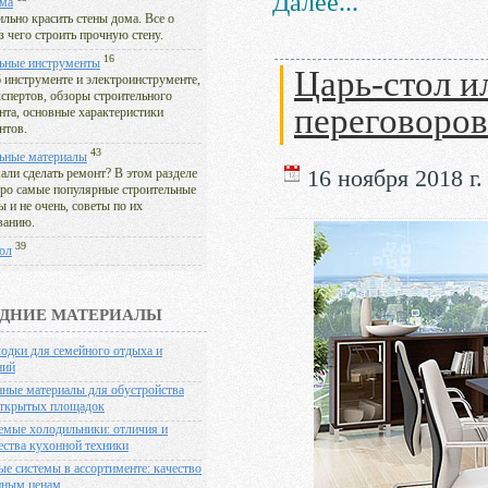
Далее...
ма
льно красить стены дома. Все о
з чего строить прочную стену.
16
ьные инструменты
Царь-стол и
б инструменте и электроинструменте,
кспертов, обзоры строительного
переговоров
нта, основные характеристики
нтов.
43
ьные материалы
16 ноября 2018 г.
али сделать ремонт? В этом разделе
 про самые популярные строительные
 и не очень, советы по их
ванию.
39
ол
ДНИЕ МАТЕРИАЛЫ
одки для семейного отдыха и
ний
ные материалы для обустройства
ткрытых площадок
емые холодильники: отличия и
ства кухонной техники
е системы в ассортименте: качество
пным ценам