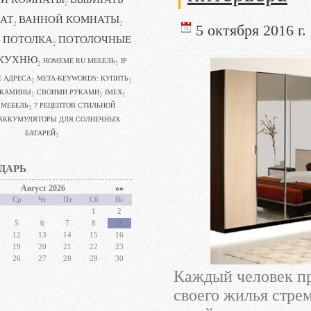
2
АТ
ВАННОЙ КОМНАТЫ
2
2
5 октября 2016 г.
 ПОТОЛКА
ПОТОЛОЧНЫЕ
2
КУХНЮ
HOMEME RU МЕБЕЛЬ
IP
1
2
Е АДРЕСА
META-KEYWORDS: КУПИТЬ
1
1
 КАМИНЫ
CВОИМИ РУКАМИ
IMEX
1
1
1
 МЕБЕЛЬ
7 РЕЦЕПТОВ СТИЛЬНОЙ
1
АККУМУЛЯТОРЫ ДЛЯ СОЛНЕЧНЫХ
БАТАРЕЙ
1
ДАРЬ
Август 2026
»»
Ср
Чт
Пт
Сб
Вс
1
2
5
6
7
8
9
12
13
14
15
16
19
20
21
22
23
26
27
28
29
30
Каждый человек пр
своего жилья стре