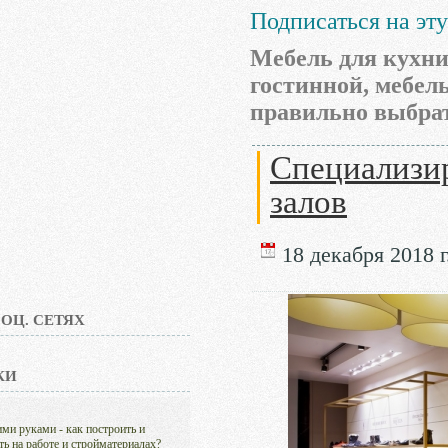
Подписаться на эт
Мебель для кухни
гостинной, мебель
правильно выбрат
Специализир
залов
18 декабря 2018 г
ОЦ. СЕТЯХ
КИ
ими руками - как построить и
ть на работе и стройматериалах?