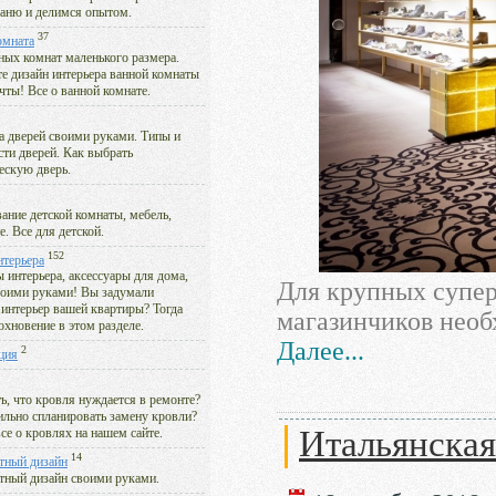
аню и делимся опытом.
37
омната
ных комнат маленького размера.
е дизайн интерьера ванной комнаты
чты! Все о ванной комнате.
а дверей своими руками. Типы и
сти дверей. Как выбрать
ескую дверь.
ание детской комнаты, мебель,
. Все для детской.
152
нтерьера
 интерьера, аксессуары для дома,
Для крупных супер
воими руками! Вы задумали
 интерьер вашей квартиры? Тогда
магазинчиков необ
охновение в этом разделе.
Далее...
2
ция
ь, что кровля нуждается в ремонте?
ильно спланировать замену кровли?
Итальянская
се о кровлях на нашем сайте.
14
тный дизайн
ный дизайн своими руками.