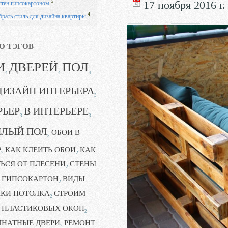
5
17 ноября 2016 г.
стен гипсокартоном
4
брать стиль для дизайна квартиры
О ТЭГОВ
И
ДВЕРЕЙ
ПОЛ
4
4
4
ДИЗАЙН ИНТЕРЬЕРА
3
РЬЕР
В ИНТЕРЬЕРЕ
3
3
ПЛЫЙ ПОЛ
ОБОИ В
3
Р
КАК КЛЕИТЬ ОБОИ
КАК
2
2
ЬСЯ ОТ ПЛЕСЕНИ
СТЕНЫ
2
ГИПСОКАРТОН
ВИДЫ
2
ЛКИ ПОТОЛКА
СТРОИМ
2
ПЛАСТИКОВЫХ ОКОН
2
НАТНЫЕ ДВЕРИ
РЕМОНТ
2