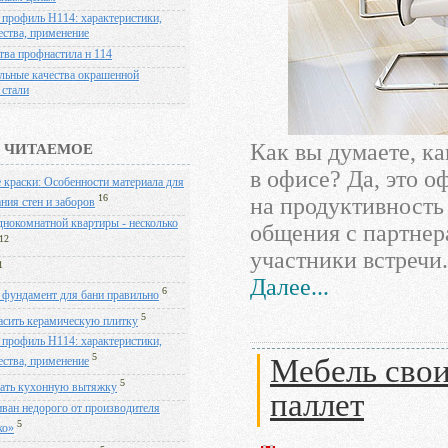
 профиль Н114: характеристики,
ства, применение
тва профнастила н 114
льные качества окрашенной
 стали
Как вы думаете, к
 ЧИТАЕМОЕ
в офисе? Да, это о
 краски: Особенности материала для
на продуктивность 
16
ния стен и заборов
днокомнатной квартиры - несколько
общения с партнер
12
участники встречи.
1
Далее...
6
 фундамент для бани правильно
5
асить керамическую плитку
 профиль Н114: характеристики,
5
Мебель свои
ства, применение
5
ать кухонную вытяжку
паллет
иван недорого от производителя
5
ко»