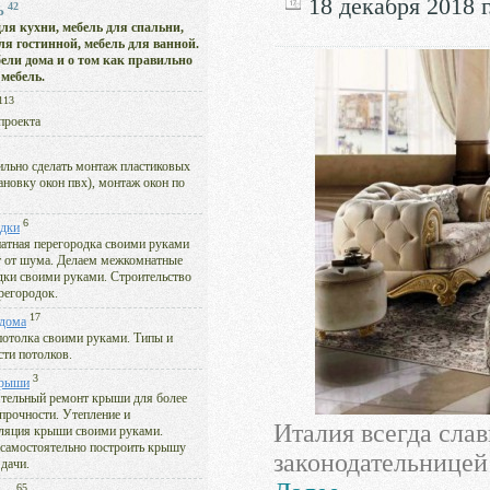
18 декабря 2018 г
42
Ь
ля кухни, мебель для спальни,
ля гостинной, мебель для ванной.
бели дома и о том как правильно
мебель.
113
проекта
ильно сделать монтаж пластиковых
ановку окон пвх), монтаж окон по
6
дки
тная перегородка своими руками
 от шума. Делаем межкомнатные
дки своими руками. Строительство
регородок.
17
дома
отолка своими руками. Типы и
сти потолков.
3
крыши
тельный ремонт крыши для более
прочности. Утепление и
Италия всегда сла
ляция крыши своими руками.
самостоятельно построить крышу
законодательницей 
 дачи.
65