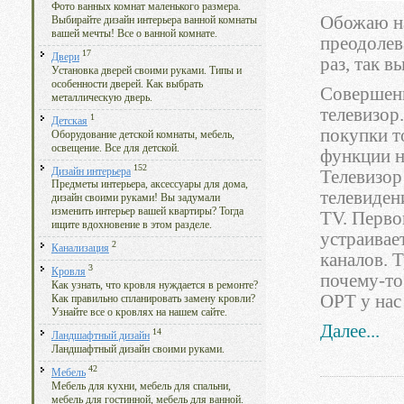
Фото ванных комнат маленького размера.
Обожаю на
Выбирайте дизайн интерьера ванной комнаты
вашей мечты! Все о ванной комнате.
преодолев
17
Двери
раз, так в
Установка дверей своими руками. Типы и
особенности дверей. Как выбрать
Совершенн
металлическую дверь.
телевизор
1
Детская
покупки то
Оборудование детской комнаты, мебель,
освещение. Все для детской.
функции н
152
Дизайн интерьера
Телевизор
Предметы интерьера, аксессуары для дома,
телевиден
дизайн своими руками! Вы задумали
изменить интерьер вашей квартиры? Тогда
TV. Первог
ищите вдохновение в этом разделе.
устраивае
2
Канализация
каналов. Т
3
Кровля
почему-то
Как узнать, что кровля нуждается в ремонте?
ОРТ у нас
Как правильно спланировать замену кровли?
Узнайте все о кровлях на нашем сайте.
Далее...
14
Ландшафтный дизайн
Ландшафтный дизайн своими руками.
42
Мебель
Мебель для кухни, мебель для спальни,
мебель для гостинной, мебель для ванной.