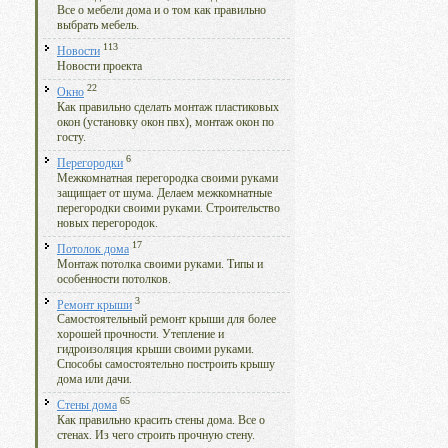
Все о мебели дома и о том как правильно
выбрать мебель.
113
Новости
Новости проекта
22
Окно
Как правильно сделать монтаж пластиковых
окон (установку окон пвх), монтаж окон по
госту.
6
Перегородки
Межкомнатная перегородка своими руками
защищает от шума. Делаем межкомнатные
перегородки своими руками. Строительство
новых перегородок.
17
Потолок дома
Монтаж потолка своими руками. Типы и
особенности потолков.
3
Ремонт крыши
Самостоятельный ремонт крыши для более
хорошей прочности. Утепление и
гидроизоляция крыши своими руками.
Способы самостоятельно построить крышу
дома или дачи.
65
Стены дома
Как правильно красить стены дома. Все о
стенах. Из чего строить прочную стену.