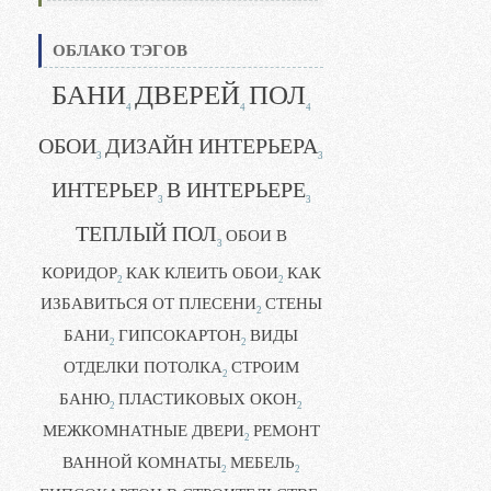
ОБЛАКО ТЭГОВ
БАНИ
ДВЕРЕЙ
ПОЛ
4
4
4
ОБОИ
ДИЗАЙН ИНТЕРЬЕРА
3
3
ИНТЕРЬЕР
В ИНТЕРЬЕРЕ
3
3
ТЕПЛЫЙ ПОЛ
ОБОИ В
3
КОРИДОР
КАК КЛЕИТЬ ОБОИ
КАК
2
2
ИЗБАВИТЬСЯ ОТ ПЛЕСЕНИ
СТЕНЫ
2
БАНИ
ГИПСОКАРТОН
ВИДЫ
2
2
ОТДЕЛКИ ПОТОЛКА
СТРОИМ
2
БАНЮ
ПЛАСТИКОВЫХ ОКОН
2
2
МЕЖКОМНАТНЫЕ ДВЕРИ
РЕМОНТ
2
ВАННОЙ КОМНАТЫ
МЕБЕЛЬ
2
2