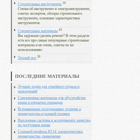
16
Строительные инструменты
Статьи об инструменте и электроинструменте,
советы экспертов, обзоры строительного
инструмента, основные характеристики
инструментов.
43
Строительные материалы
Вы задумали сделать ремонт? В этом разделе
есть все про самые популярные строительные
материалы и не очень, советы по их
использованию.
39
Теплый пол
ПОСЛЕДНИЕ МАТЕРИАЛЫ
Лучшие лодки для семейного отдыха и
развлечений
Современные материалы для обустройства
крыш и открытых площадок
Встраиваемые холодильники: отличия и
преимущества кухонной техники
Выхлопные системы в ассортименте: качество
по доступным ценам
Стальной профиль Н114: характеристики,
преимущества, применение