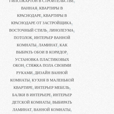
ГИПСОКАРТОН В СТРОИТЕЛЬСТВЕ
2
ВАННАЯ
КВАРТИРЫ В
2
КРАСНОДАРЕ
КВАРТИРЫ В
2
КРАСНОДАРЕ ОТ ЗАСТРОЙЩИКА
2
ВОСТОЧНЫЙ СТИЛЬ
ЛИНОЛЕУМА
2
2
ПОТОЛОК
ИНТЕРЬЕР ВАННОЙ
2
КОМНАТЫ
ЛАМИНАТ
КАК
2
2
ВЫБРАТЬ ОБОИ В КОРИДОР
2
УСТАНОВКА ПЛАСТИКОВЫХ
ОКОН
СТЯЖКА ПОЛА СВОИМИ
2
РУКАМИ
ДИЗАЙН ВАННОЙ
2
КОМНАТЫ
КУХНЯ В МАЛЕНЬКОЙ
2
КВАРТИРЕ
ИНТЕРЬЕР МЕБЕЛЬ
2
2
БАЛКИ В ИНТЕРЬЕРЕ
ИНТЕРЬЕР
2
ДЕТСКОЙ КОМНАТЫ
ВЫБИРАТЬ
2
ЛАМИНАТ
ВАННОЙ КОМНАТЫ
2
2