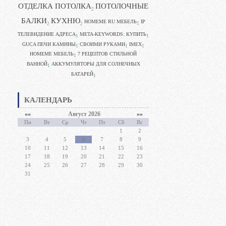
ОТДЕЛКА ПОТОЛКА
ПОТОЛОЧНЫЕ
2
БАЛКИ
КУХНЮ
HOMEME RU МЕБЕЛЬ
IP
1
2
2
ТЕЛЕВИДЕНИЕ АДРЕСА
META-KEYWORDS: КУПИТЬ
1
1
GUCA ПЕЧИ КАМИНЫ
CВОИМИ РУКАМИ
IMEX
1
1
1
HOMEME МЕБЕЛЬ
7 РЕЦЕПТОВ СТИЛЬНОЙ
1
ВАННОЙ
АККУМУЛЯТОРЫ ДЛЯ СОЛНЕЧНЫХ
1
БАТАРЕЙ
1
КАЛЕНДАРЬ
««
Август 2026
»»
Пн
Вт
Ср
Чт
Пт
Сб
Вс
1
2
3
4
5
6
7
8
9
10
11
12
13
14
15
16
17
18
19
20
21
22
23
24
25
26
27
28
29
30
31