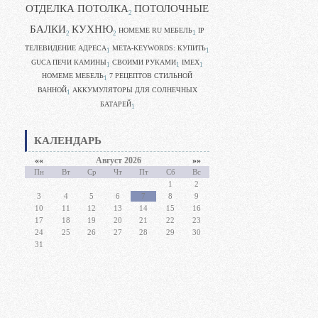
ОТДЕЛКА ПОТОЛКА
ПОТОЛОЧНЫЕ
2
БАЛКИ
КУХНЮ
HOMEME RU МЕБЕЛЬ
IP
1
2
2
ТЕЛЕВИДЕНИЕ АДРЕСА
META-KEYWORDS: КУПИТЬ
1
1
GUCA ПЕЧИ КАМИНЫ
CВОИМИ РУКАМИ
IMEX
1
1
1
HOMEME МЕБЕЛЬ
7 РЕЦЕПТОВ СТИЛЬНОЙ
1
ВАННОЙ
АККУМУЛЯТОРЫ ДЛЯ СОЛНЕЧНЫХ
1
БАТАРЕЙ
1
КАЛЕНДАРЬ
««
Август 2026
»»
Пн
Вт
Ср
Чт
Пт
Сб
Вс
1
2
3
4
5
6
7
8
9
10
11
12
13
14
15
16
17
18
19
20
21
22
23
24
25
26
27
28
29
30
31