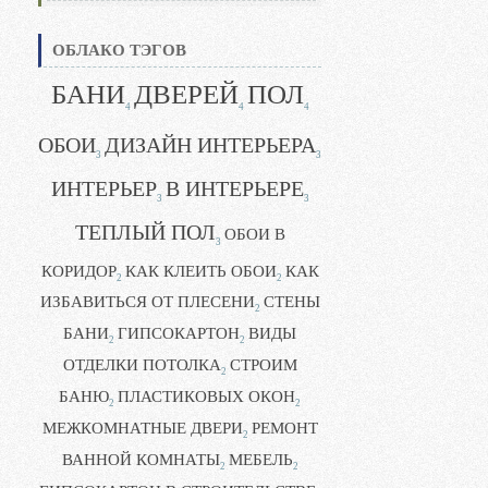
ОБЛАКО ТЭГОВ
БАНИ
ДВЕРЕЙ
ПОЛ
4
4
4
ОБОИ
ДИЗАЙН ИНТЕРЬЕРА
3
3
ИНТЕРЬЕР
В ИНТЕРЬЕРЕ
3
3
ТЕПЛЫЙ ПОЛ
ОБОИ В
3
КОРИДОР
КАК КЛЕИТЬ ОБОИ
КАК
2
2
ИЗБАВИТЬСЯ ОТ ПЛЕСЕНИ
СТЕНЫ
2
БАНИ
ГИПСОКАРТОН
ВИДЫ
2
2
ОТДЕЛКИ ПОТОЛКА
СТРОИМ
2
БАНЮ
ПЛАСТИКОВЫХ ОКОН
2
2
МЕЖКОМНАТНЫЕ ДВЕРИ
РЕМОНТ
2
ВАННОЙ КОМНАТЫ
МЕБЕЛЬ
2
2