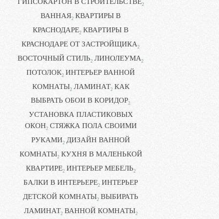
ГИПСОКАРТОН В СТРОИТЕЛЬСТВЕ
2
ВАННАЯ
КВАРТИРЫ В
2
КРАСНОДАРЕ
КВАРТИРЫ В
2
КРАСНОДАРЕ ОТ ЗАСТРОЙЩИКА
2
ВОСТОЧНЫЙ СТИЛЬ
ЛИНОЛЕУМА
2
2
ПОТОЛОК
ИНТЕРЬЕР ВАННОЙ
2
КОМНАТЫ
ЛАМИНАТ
КАК
2
2
ВЫБРАТЬ ОБОИ В КОРИДОР
2
УСТАНОВКА ПЛАСТИКОВЫХ
ОКОН
СТЯЖКА ПОЛА СВОИМИ
2
РУКАМИ
ДИЗАЙН ВАННОЙ
2
КОМНАТЫ
КУХНЯ В МАЛЕНЬКОЙ
2
КВАРТИРЕ
ИНТЕРЬЕР МЕБЕЛЬ
2
2
БАЛКИ В ИНТЕРЬЕРЕ
ИНТЕРЬЕР
2
ДЕТСКОЙ КОМНАТЫ
ВЫБИРАТЬ
2
ЛАМИНАТ
ВАННОЙ КОМНАТЫ
2
2