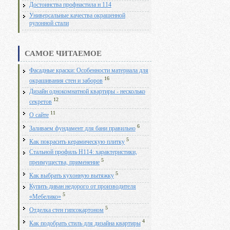
Достоинства профнастила н 114
Универсальные качества окрашенной
рулонной стали
САМОЕ ЧИТАЕМОЕ
Фасадные краски: Особенности материала для
16
окрашивания стен и заборов
Дизайн однокомнатной квартиры - несколько
12
секретов
11
О сайте
6
Заливаем фундамент для бани правильно
5
Как покрасить керамическую плитку
Стальной профиль Н114: характеристики,
5
преимущества, применение
5
Как выбрать кухонную вытяжку
Купить диван недорого от производителя
5
«Мебелико»
5
Отделка стен гипсокартоном
4
Как подобрать стиль для дизайна квартиры