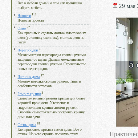
Все о мебели дома и о том как правильно
29 мая 
выбрать мебель.
113
Новости
Новости проекта
22
Окно
Как правильно сделать монтаж пластиковых
окон (установку окон пвх), монтаж окон по
госту.
6
Перегородки
Межкомнатная перегородка своими руками
защищает от шума. Делаем межкомнатные
перегородки своими руками. Строительство
новых перегородок.
17
Потолок дома
Монтаж потолка своими руками. Типы и
особенности потолков.
3
Ремонт крыши
Самостоятельный ремонт крыши для более
хорошей прочности. Утепление и
гидроизоляция крыши своими руками.
Способы самостоятельно построить крышу
дома или дачи.
65
Стены дома
Как правильно красить стены дома. Все о
Практичес
стенах. Из чего строить прочную стену.