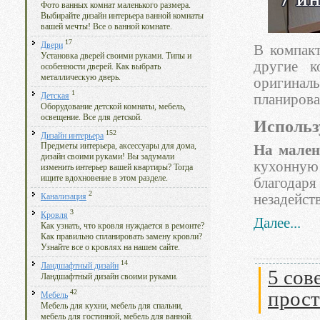
Фото ванных комнат маленького размера.
Выбирайте дизайн интерьера ванной комнаты
вашей мечты! Все о ванной комнате.
17
Двери
В компакт
Установка дверей своими руками. Типы и
другие к
особенности дверей. Как выбрать
металлическую дверь.
оригинал
1
Детская
планирова
Оборудование детской комнаты, мебель,
освещение. Все для детской.
Использ
152
Дизайн интерьера
Предметы интерьера, аксессуары для дома,
На мален
дизайн своими руками! Вы задумали
кухонную
изменить интерьер вашей квартиры? Тогда
ищите вдохновение в этом разделе.
благод
2
незадейст
Канализация
3
Кровля
Далее...
Как узнать, что кровля нуждается в ремонте?
Как правильно спланировать замену кровли?
Узнайте все о кровлях на нашем сайте.
14
Ландшафтный дизайн
5 сов
Ландшафтный дизайн своими руками.
прост
42
Мебель
Мебель для кухни, мебель для спальни,
мебель для гостинной, мебель для ванной.