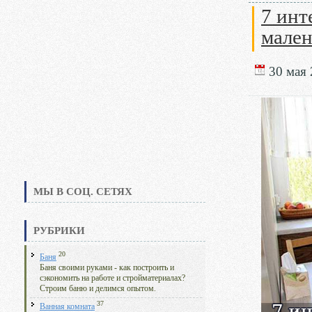
7 инт
мален
30 мая 
МЫ В СОЦ. СЕТЯХ
РУБРИКИ
20
Баня
Баня своими руками - как построить и
сэкономить на работе и стройматериалах?
Строим баню и делимся опытом.
37
Ванная комната