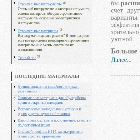
бы
расши
16
Строительные инструменты
счет дру
Статьи об инструменте и электроинструменте,
советы экспертов, обзоры строительного
вариант
инструмента, основные характеристики
инструментов.
эффекти
43
зрительн
Строительные материалы
Вы задумали сделать ремонт? В этом разделе
уютной.
есть все про самые популярные строительные
материалы и не очень, советы по их
Больше 
использованию.
39
Теплый пол
Далее...
ПОСЛЕДНИЕ МАТЕРИАЛЫ
Лучшие лодки для семейного отдыха и
развлечений
Современные материалы для обустройства
крыш и открытых площадок
Встраиваемые холодильники: отличия и
преимущества кухонной техники
Выхлопные системы в ассортименте: качество
по доступным ценам
Стальной профиль Н114: характеристики,
преимущества, применение