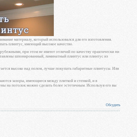
мание материалу, который использовался для его изготовления.
упать плинтус, имеющий высокое качество.
арубежными, при этом не имеют отличий по качеству практически ни
дставлены шпонированный, ламинатный плинтус или плинтус из
ается высоко над полом, лучше покупать габаритные плинтусы. Или
ются зазоры, имеющиеся между плиткой и стенкой, и в
тены на потолок можно сделать более эстетичным. Используя его вы
Обсудить