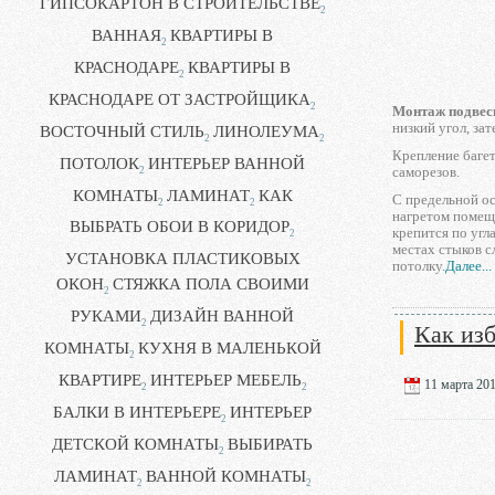
ГИПСОКАРТОН В СТРОИТЕЛЬСТВЕ
2
ВАННАЯ
КВАРТИРЫ В
2
КРАСНОДАРЕ
КВАРТИРЫ В
2
КРАСНОДАРЕ ОТ ЗАСТРОЙЩИКА
2
Монтаж подвес
низкий угол, за
ВОСТОЧНЫЙ СТИЛЬ
ЛИНОЛЕУМА
2
2
Крепление баге
ПОТОЛОК
ИНТЕРЬЕР ВАННОЙ
саморезов.
2
КОМНАТЫ
ЛАМИНАТ
КАК
С предельной о
2
2
нагретом помеще
ВЫБРАТЬ ОБОИ В КОРИДОР
крепится по угл
2
местах стыков с
УСТАНОВКА ПЛАСТИКОВЫХ
потолку.
Далее...
ОКОН
СТЯЖКА ПОЛА СВОИМИ
2
РУКАМИ
ДИЗАЙН ВАННОЙ
2
Как изб
КОМНАТЫ
КУХНЯ В МАЛЕНЬКОЙ
2
КВАРТИРЕ
ИНТЕРЬЕР МЕБЕЛЬ
11 марта 201
2
2
БАЛКИ В ИНТЕРЬЕРЕ
ИНТЕРЬЕР
2
ДЕТСКОЙ КОМНАТЫ
ВЫБИРАТЬ
2
ЛАМИНАТ
ВАННОЙ КОМНАТЫ
2
2