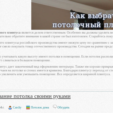
ного плинтуса
является делом ответственным. Особенно вы должны уделить вни
ательно обратите внимание в какой стране он был изготовлен. Старайтесь пок
что плинтусы российского производства имеют низкую цену по сравнению с з
е смело покупать товар отечественного производства. Сегодня на рынке пре
 учитывать какую высоту имеют потолки в помещении. Если потолок располаг
ут сливаться в большом помещении.
нтус дает законченный вид оформлению интерьера. Также им хорошо прикрыва
чаев на потолке и стенах имеется кривизна. Благодаря плинтусу переход от с
о увеличить или уменьшить помещение. Все определяется шириной плинтуса.
вание потолка своими руками
4 г.
Carsliy
Потолок дома
Обсудить