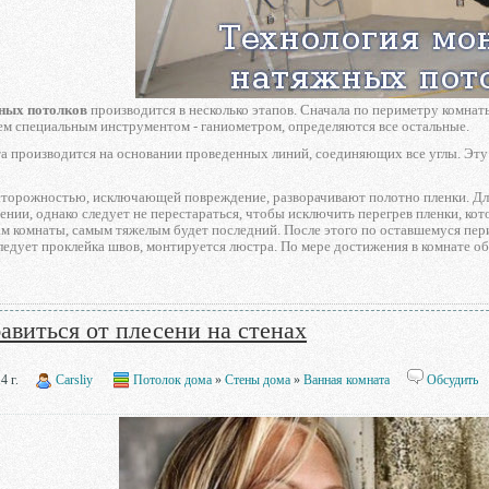
ных потолков
производится в несколько этапов. Сначала по периметру комнат
тем специальным инструментом - ганиометром, определяются все остальные.
та производится на основании проведенных линий, соединяющих все углы. Эт
сторожностью, исключающей повреждение, разворачивают полотно пленки. Для
нии, однако следует не перестараться, чтобы исключить перегрев пленки, кото
ам комнаты, самым тяжелым будет последний. После этого по оставшемуся пери
ледует проклейка швов, монтируется люстра. По мере достижения в комнате 
авиться от плесени на стенах
4 г.
Carsliy
Потолок дома
»
Стены дома
»
Ванная комната
Обсудить