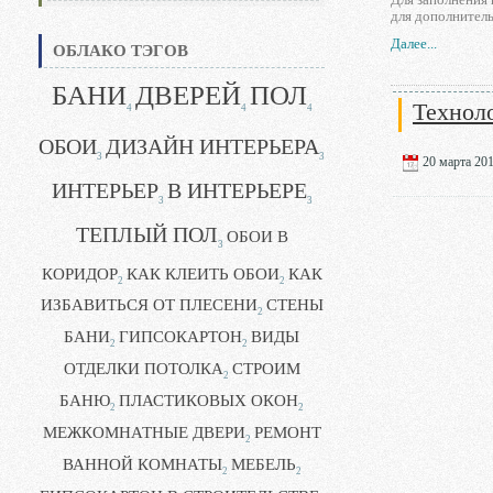
для дополнител
Далее...
ОБЛАКО ТЭГОВ
БАНИ
ДВЕРЕЙ
ПОЛ
Технол
4
4
4
ОБОИ
ДИЗАЙН ИНТЕРЬЕРА
3
3
20 марта 201
ИНТЕРЬЕР
В ИНТЕРЬЕРЕ
3
3
ТЕПЛЫЙ ПОЛ
ОБОИ В
3
КОРИДОР
КАК КЛЕИТЬ ОБОИ
КАК
2
2
ИЗБАВИТЬСЯ ОТ ПЛЕСЕНИ
СТЕНЫ
2
БАНИ
ГИПСОКАРТОН
ВИДЫ
2
2
ОТДЕЛКИ ПОТОЛКА
СТРОИМ
2
БАНЮ
ПЛАСТИКОВЫХ ОКОН
2
2
МЕЖКОМНАТНЫЕ ДВЕРИ
РЕМОНТ
2
ВАННОЙ КОМНАТЫ
МЕБЕЛЬ
2
2