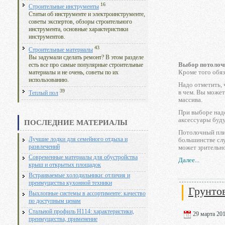
16
Строительные инструменты
Статьи об инструменте и электроинструменте,
советы экспертов, обзоры строительного
инструмента, основные характеристики
инструментов.
43
Строительные материалы
Вы задумали сделать ремонт? В этом разделе
Выбор потолоч
есть все про самые популярные строительные
Кроме того обяз
материалы и не очень, советы по их
использованию.
Надо отметить, 
39
в чем. Вы может
Теплый пол
массива.
При выборе надо
аксессуары буд
ПОСЛЕДНИЕ МАТЕРИАЛЫ
Потолочный пли
большинстве слу
Лучшие лодки для семейного отдыха и
может зрительн
развлечений
Современные материалы для обустройства
Далее...
крыш и открытых площадок
Встраиваемые холодильники: отличия и
преимущества кухонной техники
Грунто
Выхлопные системы в ассортименте: качество
по доступным ценам
Стальной профиль Н114: характеристики,
29 марта 201
преимущества, применение