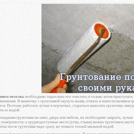
анием потолка
необходимо тщательно его очистить и только затем приступать 
кновения. В ванночку с грунтовкой окунуть валик, отжать и нанести валиком г
ся. Поэтому работать лучше в перчатках, стараться наносить грунтовку аккура
ь ее водой.
падания грунтовки на окно, дверь или мебель, их необходимо закрыть, лучше 
поверхности, а труднодоступные места (углы, стыки) можно грунтовать кист
нты после грунтовки надо сразу же помыть теплой мыльной водой.
швов берется минеральная стартовая шпатлевка. В такую шпатлевку включены