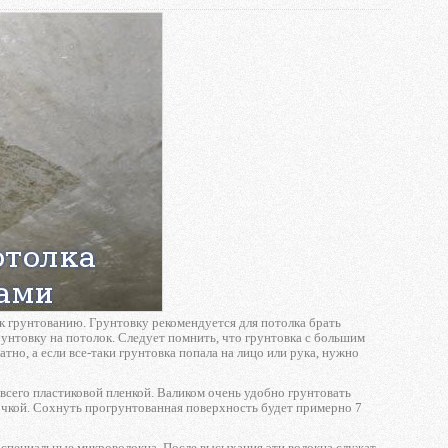
к грунтованию. Грунтовку рекомендуется для потолка брать
рунтовку на потолок. Следует помнить, что грунтовка с большим
тно, а если все-таки грунтовка попала на лицо или рука, нужно
всего пластиковой пленкой. Валиком очень удобно грунтовать
очкой. Сохнуть прогрунтованная поверхность будет примерно 7
 специальные микроволокна. После высыхания эти волокна служат