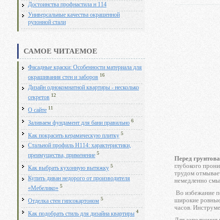
Достоинства профнастила н 114
Универсальные качества окрашенной
рулонной стали
САМОЕ ЧИТАЕМОЕ
Фасадные краски: Особенности материала для
16
окрашивания стен и заборов
Дизайн однокомнатной квартиры - несколько
12
секретов
11
О сайте
6
Заливаем фундамент для бани правильно
5
Как покрасить керамическую плитку
Стальной профиль Н114: характеристики,
5
преимущества, применение
Перед грунтов
глубокого прони
5
Как выбрать кухонную вытяжку
трудом отмывает
Купить диван недорого от производителя
немедленно смыт
5
«Мебелико»
Во избежание по
5
широкие ровные 
Отделка стен гипсокартоном
часов. Инструме
4
Как подобрать стиль для дизайна квартиры
Для заполнения 