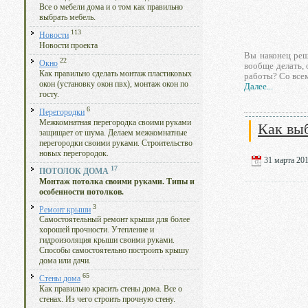
Все о мебели дома и о том как правильно
выбрать мебель.
113
Новости
Новости проекта
Вы наконец реш
22
Окно
вообще делать, 
Как правильно сделать монтаж пластиковых
работы? Со всем
окон (установку окон пвх), монтаж окон по
Далее...
госту.
6
Перегородки
Межкомнатная перегородка своими руками
Как вы
защищает от шума. Делаем межкомнатные
перегородки своими руками. Строительство
новых перегородок.
31 марта 201
17
ПОТОЛОК ДОМА
Монтаж потолка своими руками. Типы и
особенности потолков.
3
Ремонт крыши
Самостоятельный ремонт крыши для более
хорошей прочности. Утепление и
гидроизоляция крыши своими руками.
Способы самостоятельно построить крышу
дома или дачи.
65
Стены дома
Как правильно красить стены дома. Все о
стенах. Из чего строить прочную стену.