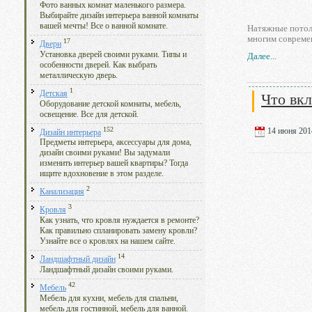
Фото ванных комнат маленького размера.
Выбирайте дизайн интерьера ванной комнаты
вашей мечты! Все о ванной комнате.
Натяжные потол
многим совреме
17
Двери
Установка дверей своими руками. Типы и
Далее...
особенности дверей. Как выбрать
металлическую дверь.
1
Детская
Что вк
Оборудование детской комнаты, мебель,
освещение. Все для детской.
152
14 июня 2014
Дизайн интерьера
Предметы интерьера, аксессуары для дома,
дизайн своими руками! Вы задумали
изменить интерьер вашей квартиры? Тогда
ищите вдохновение в этом разделе.
2
Канализация
3
Кровля
Как узнать, что кровля нуждается в ремонте?
Как правильно спланировать замену кровли?
Узнайте все о кровлях на нашем сайте.
14
Ландшафтный дизайн
Ландшафтный дизайн своими руками.
42
Мебель
Мебель для кухни, мебель для спальни,
мебель для гостинной, мебель для ванной.