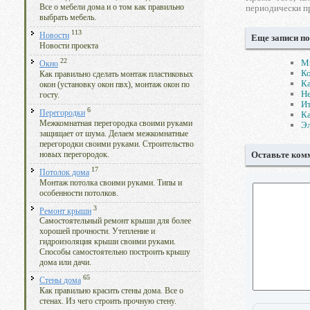
периодически п
Все о мебели дома и о том как правильно
выбрать мебель.
113
Новости
Еще записи по
Новости проекта
22
Мн
Окно
Ко
Как правильно сделать монтаж пластиковых
Ка
окон (установку окон пвх), монтаж окон по
Не
госту.
Ит
6
Перегородки
Ка
Межкомнатная перегородка своими руками
Эл
защищает от шума. Делаем межкомнатные
перегородки своими руками. Строительство
Оставьте ком
новых перегородок.
17
Потолок дома
Монтаж потолка своими руками. Типы и
особенности потолков.
3
Ремонт крыши
Самостоятельный ремонт крыши для более
хорошей прочности. Утепление и
гидроизоляция крыши своими руками.
Способы самостоятельно построить крышу
дома или дачи.
65
Стены дома
Как правильно красить стены дома. Все о
стенах. Из чего строить прочную стену.