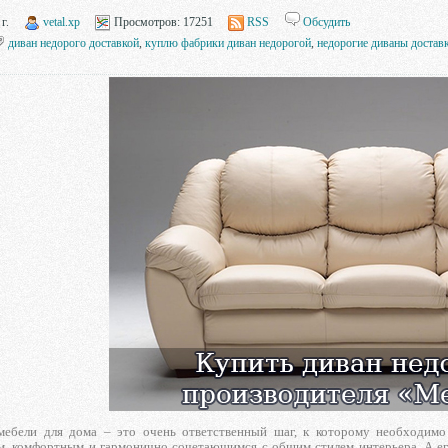
г.
vetal.xp
Просмотров:
17251
RSS
Обсудить
диван недорого доставкой
,
куплю фабрики диван недорогой
,
недорогие диваны достав
мебели для дома – это очень ответственный шаг, к которому необходим
, комфортным и гармонично сочетающимся с общим стилем интерьера. А ег