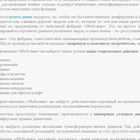
, для маленьких комнат хорошо подойдут компактные, многофункциональные у
ностью выполнять свои функции.
чется
купить диван
недорого, но, чтобы он был качественным, комфортным и 
чаются или слишком дорогие модели или те, которые по тем или иным крит
ние на предложения от мебельной фабрики «Мебелико». Это не просто ин
ирокий ассортимент диванов различных видов, и самое важно – по доступным
ко» - это фабрика, самостоятельно занимающаяся производством мебели, стои
 После производства мебель попадает
напрямую к конечному потребителю
, 
 компании «Мебелико» вы найдете самые разные
виды современных диванов
:
ловые.
врокнижки.
рямые.
фы и кушетки.
иваны-книжки.
ваны-эконом.
иваны-аккордеоны.
ваны для офисов и кафе.
ернет-магазина «Мебелико» вы найдете действительно огромный ассортимен
м-класса и заканчивая роскошными эксклюзивными вариантами.
статочно просторное помещение, присмотритесь к
шикарным угловым ди
омфортные прямые диванчики.
ть выбрать различные механизмы трансформации мягких диванов. Так, дл
иболее популярной раскладкой, заслужившей уважение за счет простоты экспл
мпания «Мебелико» регулярно предлагает своим клиентам всевозможные а