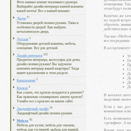
Фото ванных комнат маленького размера.
помещения. Так
Выбирайте дизайн интерьера ванной комнаты
этом будут пол
вашей мечты! Все о ванной комнате.
Конечно же хо
17
Двери
но порой встре
Установка дверей своими руками. Типы и
обратить внима
особенности дверей. Как выбрать
действительно ш
металлическую дверь.
Так как «Мебели
1
Детская
все посредники.
Оборудование детской комнаты, мебель,
В ассортименте
освещение. Все для детской.
152
Дизайн интерьера
Уг
Предметы интерьера, аксессуары для дома,
Е
дизайн своими руками! Вы задумали
П
изменить интерьер вашей квартиры? Тогда
Со
ищите вдохновение в этом разделе.
Д
Ди
2
Канализация
Д
Ди
3
Кровля
Как узнать, что кровля нуждается в ремонте?
В каталоге инт
Как правильно спланировать замену кровли?
моделями эконо
Узнайте все о кровлях на нашем сайте.
Если у вас до
14
Ландшафтный дизайн
компактные и к
Ландшафтный дизайн своими руками.
Есть возможнос
42
Мебель
«дельфин». А на
Мебель для кухни, мебель для спальни,
Кроме того, ко
мебель для гостинной, мебель для ванной.