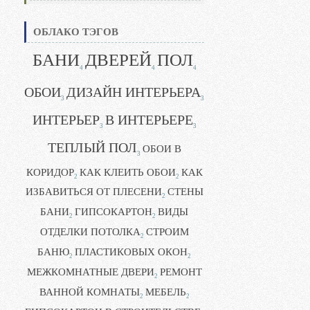
ОБЛАКО ТЭГОВ
БАНИ
ДВЕРЕЙ
ПОЛ
4
4
4
ОБОИ
ДИЗАЙН ИНТЕРЬЕРА
3
3
ИНТЕРЬЕР
В ИНТЕРЬЕРЕ
3
3
ТЕПЛЫЙ ПОЛ
ОБОИ В
3
КОРИДОР
КАК КЛЕИТЬ ОБОИ
КАК
2
2
ИЗБАВИТЬСЯ ОТ ПЛЕСЕНИ
СТЕНЫ
2
БАНИ
ГИПСОКАРТОН
ВИДЫ
2
2
ОТДЕЛКИ ПОТОЛКА
СТРОИМ
2
БАНЮ
ПЛАСТИКОВЫХ ОКОН
2
2
МЕЖКОМНАТНЫЕ ДВЕРИ
РЕМОНТ
2
ВАННОЙ КОМНАТЫ
МЕБЕЛЬ
2
2