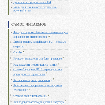
Достоинства профнастила н 114
Универсальные качества окрашенной
рулонной стали
САМОЕ ЧИТАЕМОЕ
Фасадные краски: Особенности материала для
16
окрашивания стен и заборов
Дизайн однокомнатной квартиры - несколько
12
секретов
11
О сайте
6
Заливаем фундамент для бани правильно
5
Как покрасить керамическую плитку
Стальной профиль Н114: характеристики,
5
преимущества, применение
5
Как выбрать кухонную вытяжку
Купить диван недорого от производителя
5
«Мебелико»
5
Отделка стен гипсокартоном
4
Как подобрать стиль для дизайна квартиры