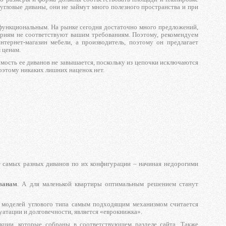
гловые диваны, они не займут много полезного пространства и при
функциональным. На рынке сегодня достаточно много предложений,
ериям не соответствуют вашим требованиям. Поэтому, рекомендуем
тернет-магазин мебели, а производитель, поэтому он предлагает
 ценам.
мость ее диванов не завышается, поскольку из цепочки исключаются
поэтому никаких лишних наценок нет.
т самых разных диванов по их конфигурации – начиная недорогими
ванам
. А для маленькой квартиры оптимальным решением станут
я моделей углового типа самым подходящим механизмом считается
уатации и долговечности, является «еврокнижка».
кции, которые собраны в соответствующем разделе сайта. Также