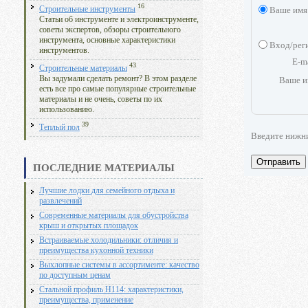
16
Ваше имя
Строительные инструменты
Статьи об инструменте и электроинструменте,
советы экспертов, обзоры строительного
инструмента, основные характеристики
Вход/рег
инструментов.
E-m
43
Строительные материалы
Вы задумали сделать ремонт? В этом разделе
Ваше и
есть все про самые популярные строительные
материалы и не очень, советы по их
использованию.
39
Теплый пол
Введите нижн
Отправить
ПОСЛЕДНИЕ МАТЕРИАЛЫ
Лучшие лодки для семейного отдыха и
развлечений
Современные материалы для обустройства
крыш и открытых площадок
Встраиваемые холодильники: отличия и
преимущества кухонной техники
Выхлопные системы в ассортименте: качество
по доступным ценам
Стальной профиль Н114: характеристики,
преимущества, применение