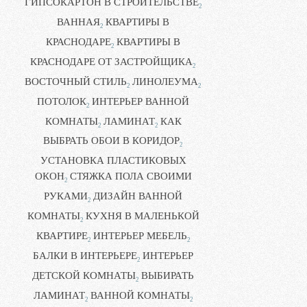
ГИПСОКАРТОН В СТРОИТЕЛЬСТВЕ
2
ВАННАЯ
КВАРТИРЫ В
2
КРАСНОДАРЕ
КВАРТИРЫ В
2
КРАСНОДАРЕ ОТ ЗАСТРОЙЩИКА
2
ВОСТОЧНЫЙ СТИЛЬ
ЛИНОЛЕУМА
2
2
ПОТОЛОК
ИНТЕРЬЕР ВАННОЙ
2
КОМНАТЫ
ЛАМИНАТ
КАК
2
2
ВЫБРАТЬ ОБОИ В КОРИДОР
2
УСТАНОВКА ПЛАСТИКОВЫХ
ОКОН
СТЯЖКА ПОЛА СВОИМИ
2
РУКАМИ
ДИЗАЙН ВАННОЙ
2
КОМНАТЫ
КУХНЯ В МАЛЕНЬКОЙ
2
КВАРТИРЕ
ИНТЕРЬЕР МЕБЕЛЬ
2
2
БАЛКИ В ИНТЕРЬЕРЕ
ИНТЕРЬЕР
2
ДЕТСКОЙ КОМНАТЫ
ВЫБИРАТЬ
2
ЛАМИНАТ
ВАННОЙ КОМНАТЫ
2
2