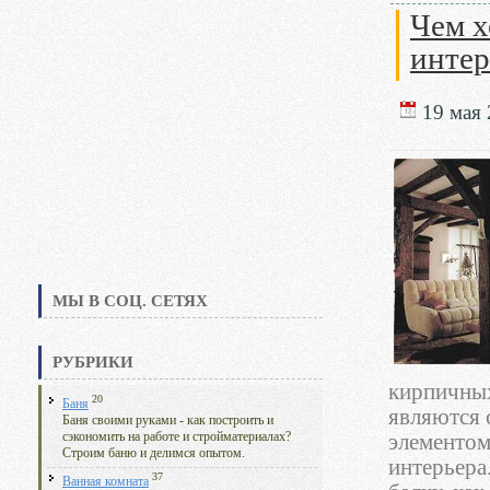
Чем х
интер
19 мая 
МЫ В СОЦ. СЕТЯХ
РУБРИКИ
кирпичных
20
Баня
являются 
Баня своими руками - как построить и
сэкономить на работе и стройматериалах?
элементом
Строим баню и делимся опытом.
интерьера
37
Ванная комната