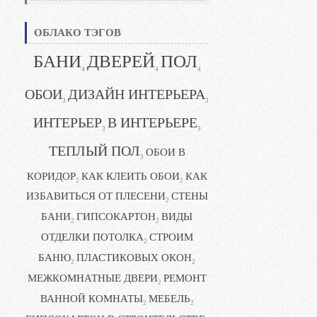
ОБЛАКО ТЭГОВ
БАНИ
ДВЕРЕЙ
ПОЛ
4
4
4
ОБОИ
ДИЗАЙН ИНТЕРЬЕРА
3
3
ИНТЕРЬЕР
В ИНТЕРЬЕРЕ
3
3
ТЕПЛЫЙ ПОЛ
ОБОИ В
3
КОРИДОР
КАК КЛЕИТЬ ОБОИ
КАК
2
2
ИЗБАВИТЬСЯ ОТ ПЛЕСЕНИ
СТЕНЫ
2
БАНИ
ГИПСОКАРТОН
ВИДЫ
2
2
ОТДЕЛКИ ПОТОЛКА
СТРОИМ
2
БАНЮ
ПЛАСТИКОВЫХ ОКОН
2
2
МЕЖКОМНАТНЫЕ ДВЕРИ
РЕМОНТ
2
ВАННОЙ КОМНАТЫ
МЕБЕЛЬ
2
2