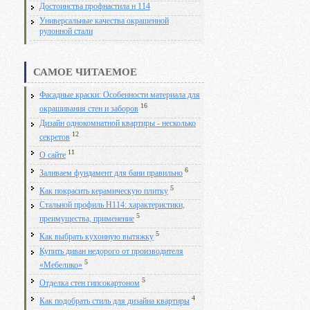
Достоинства профнастила н 114
Универсальные качества окрашенной
рулонной стали
САМОЕ ЧИТАЕМОЕ
Фасадные краски: Особенности материала для
16
окрашивания стен и заборов
Дизайн однокомнатной квартиры - несколько
12
секретов
11
О сайте
6
Заливаем фундамент для бани правильно
5
Как покрасить керамическую плитку
Стальной профиль Н114: характеристики,
5
преимущества, применение
5
Как выбрать кухонную вытяжку
Купить диван недорого от производителя
5
«Мебелико»
5
Отделка стен гипсокартоном
4
Как подобрать стиль для дизайна квартиры