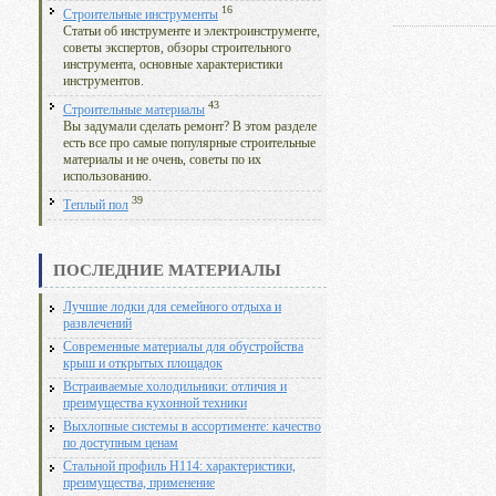
16
Строительные инструменты
Статьи об инструменте и электроинструменте,
советы экспертов, обзоры строительного
инструмента, основные характеристики
инструментов.
43
Строительные материалы
Вы задумали сделать ремонт? В этом разделе
есть все про самые популярные строительные
материалы и не очень, советы по их
использованию.
39
Теплый пол
ПОСЛЕДНИЕ МАТЕРИАЛЫ
Лучшие лодки для семейного отдыха и
развлечений
Современные материалы для обустройства
крыш и открытых площадок
Встраиваемые холодильники: отличия и
преимущества кухонной техники
Выхлопные системы в ассортименте: качество
по доступным ценам
Стальной профиль Н114: характеристики,
преимущества, применение