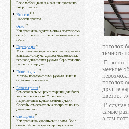
Все о мебели дома и о том как правильно
выбрать мебель.
113
Новости
Новости проекта
22
Окно
Как правильно сделать монтаж пластиковых
окон (установку окон пвх), монтаж окон по
госту.
потолок б
6
Перегородки
Межкомнатная перегородка своими руками
темного п
защищает от шума. Делаем межкомнатные
перегородки своими руками. Строительство
Если по ц
новых перегородок.
меньше об
17
Потолок дома
невозможн
Монтаж потолка своими руками. Типы и
особенности потолков.
потолок о
3
другие ва
Ремонт крыши
Самостоятельный ремонт крыши для более
цветов: ж
хорошей прочности. Утепление и
гидроизоляция крыши своими руками.
В случае 
Способы самостоятельно построить крышу
дома или дачи.
самые раз
65
Стены дома
а сам пот
Как правильно красить стены дома. Все о
стенах. Из чего строить прочную стену.