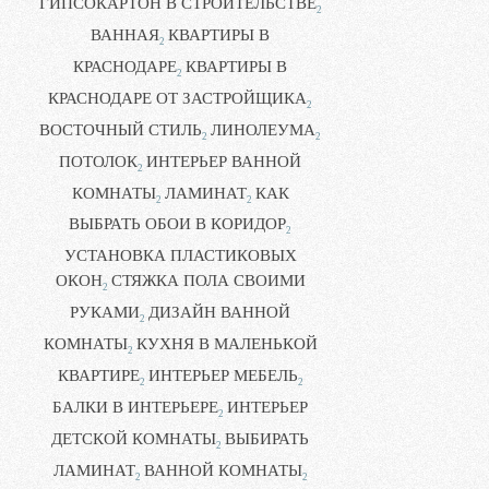
ГИПСОКАРТОН В СТРОИТЕЛЬСТВЕ
2
ВАННАЯ
КВАРТИРЫ В
2
КРАСНОДАРЕ
КВАРТИРЫ В
2
КРАСНОДАРЕ ОТ ЗАСТРОЙЩИКА
2
ВОСТОЧНЫЙ СТИЛЬ
ЛИНОЛЕУМА
2
2
ПОТОЛОК
ИНТЕРЬЕР ВАННОЙ
2
КОМНАТЫ
ЛАМИНАТ
КАК
2
2
ВЫБРАТЬ ОБОИ В КОРИДОР
2
УСТАНОВКА ПЛАСТИКОВЫХ
ОКОН
СТЯЖКА ПОЛА СВОИМИ
2
РУКАМИ
ДИЗАЙН ВАННОЙ
2
КОМНАТЫ
КУХНЯ В МАЛЕНЬКОЙ
2
КВАРТИРЕ
ИНТЕРЬЕР МЕБЕЛЬ
2
2
БАЛКИ В ИНТЕРЬЕРЕ
ИНТЕРЬЕР
2
ДЕТСКОЙ КОМНАТЫ
ВЫБИРАТЬ
2
ЛАМИНАТ
ВАННОЙ КОМНАТЫ
2
2