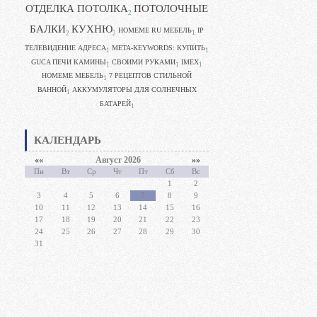
ОТДЕЛКА ПОТОЛКА
ПОТОЛОЧНЫЕ
2
БАЛКИ
КУХНЮ
HOMEME RU МЕБЕЛЬ
IP
1
2
2
ТЕЛЕВИДЕНИЕ АДРЕСА
META-KEYWORDS: КУПИТЬ
1
1
GUCA ПЕЧИ КАМИНЫ
CВОИМИ РУКАМИ
IMEX
1
1
1
HOMEME МЕБЕЛЬ
7 РЕЦЕПТОВ СТИЛЬНОЙ
1
ВАННОЙ
АККУМУЛЯТОРЫ ДЛЯ СОЛНЕЧНЫХ
1
БАТАРЕЙ
1
КАЛЕНДАРЬ
««
Август 2026
»»
Пн
Вт
Ср
Чт
Пт
Сб
Вс
1
2
3
4
5
6
7
8
9
10
11
12
13
14
15
16
17
18
19
20
21
22
23
24
25
26
27
28
29
30
31