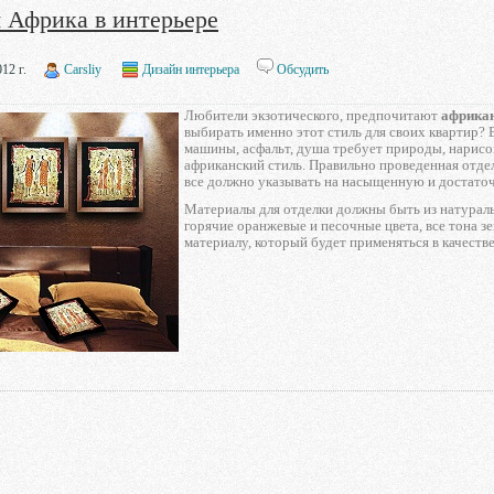
 Африка в интерьере
12 г.
Carsliy
Дизайн интерьера
Обсудить
Любители экзотического, предпочитают
африкан
выбирать именно этот стиль для своих квартир? 
машины, асфальт, душа требует природы, нарисо
африканский стиль. Правильно проведенная отдел
все должно указывать на насыщенную и достато
Материалы для отделки должны быть из натураль
горячие оранжевые и песочные цвета, все тона зе
материалу, который будет применяться в качестве