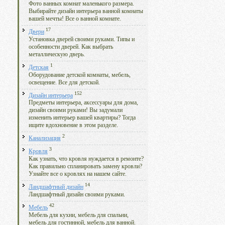
Фото ванных комнат маленького размера.
Выбирайте дизайн интерьера ванной комнаты
вашей мечты! Все о ванной комнате.
17
Двери
Установка дверей своими руками. Типы и
особенности дверей. Как выбрать
металлическую дверь.
1
Детская
Оборудование детской комнаты, мебель,
освещение. Все для детской.
152
Дизайн интерьера
Предметы интерьера, аксессуары для дома,
дизайн своими руками! Вы задумали
изменить интерьер вашей квартиры? Тогда
ищите вдохновение в этом разделе.
2
Канализация
3
Кровля
Как узнать, что кровля нуждается в ремонте?
Как правильно спланировать замену кровли?
Узнайте все о кровлях на нашем сайте.
14
Ландшафтный дизайн
Ландшафтный дизайн своими руками.
42
Мебель
Мебель для кухни, мебель для спальни,
мебель для гостинной, мебель для ванной.