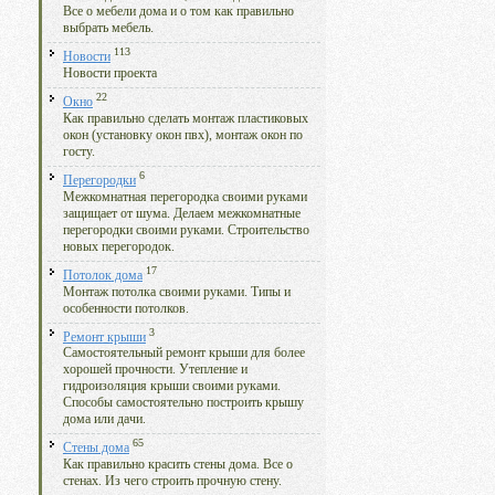
Все о мебели дома и о том как правильно
выбрать мебель.
113
Новости
Новости проекта
22
Окно
Как правильно сделать монтаж пластиковых
окон (установку окон пвх), монтаж окон по
госту.
6
Перегородки
Межкомнатная перегородка своими руками
защищает от шума. Делаем межкомнатные
перегородки своими руками. Строительство
новых перегородок.
17
Потолок дома
Монтаж потолка своими руками. Типы и
особенности потолков.
3
Ремонт крыши
Самостоятельный ремонт крыши для более
хорошей прочности. Утепление и
гидроизоляция крыши своими руками.
Способы самостоятельно построить крышу
дома или дачи.
65
Стены дома
Как правильно красить стены дома. Все о
стенах. Из чего строить прочную стену.