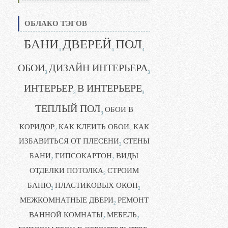
ОБЛАКО ТЭГОВ
БАНИ
ДВЕРЕЙ
ПОЛ
4
4
4
ОБОИ
ДИЗАЙН ИНТЕРЬЕРА
3
3
ИНТЕРЬЕР
В ИНТЕРЬЕРЕ
3
3
ТЕПЛЫЙ ПОЛ
ОБОИ В
3
КОРИДОР
КАК КЛЕИТЬ ОБОИ
КАК
2
2
ИЗБАВИТЬСЯ ОТ ПЛЕСЕНИ
СТЕНЫ
2
БАНИ
ГИПСОКАРТОН
ВИДЫ
2
2
ОТДЕЛКИ ПОТОЛКА
СТРОИМ
2
БАНЮ
ПЛАСТИКОВЫХ ОКОН
2
2
МЕЖКОМНАТНЫЕ ДВЕРИ
РЕМОНТ
2
ВАННОЙ КОМНАТЫ
МЕБЕЛЬ
2
2