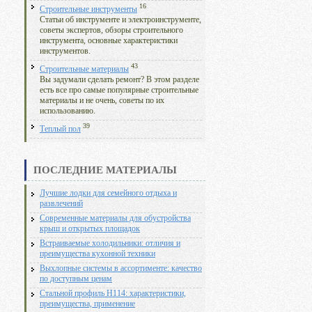
16
Строительные инструменты
Статьи об инструменте и электроинструменте,
советы экспертов, обзоры строительного
инструмента, основные характеристики
инструментов.
43
Строительные материалы
Вы задумали сделать ремонт? В этом разделе
есть все про самые популярные строительные
материалы и не очень, советы по их
использованию.
39
Теплый пол
ПОСЛЕДНИЕ МАТЕРИАЛЫ
Лучшие лодки для семейного отдыха и
развлечений
Современные материалы для обустройства
крыш и открытых площадок
Встраиваемые холодильники: отличия и
преимущества кухонной техники
Выхлопные системы в ассортименте: качество
по доступным ценам
Стальной профиль Н114: характеристики,
преимущества, применение