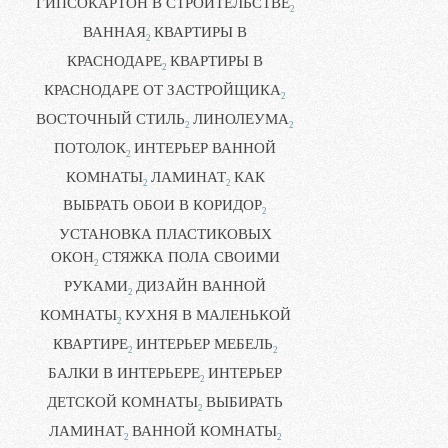
ГИПСОКАРТОН В СТРОИТЕЛЬСТВЕ
2
ВАННАЯ
КВАРТИРЫ В
2
КРАСНОДАРЕ
КВАРТИРЫ В
2
КРАСНОДАРЕ ОТ ЗАСТРОЙЩИКА
2
ВОСТОЧНЫЙ СТИЛЬ
ЛИНОЛЕУМА
2
2
ПОТОЛОК
ИНТЕРЬЕР ВАННОЙ
2
КОМНАТЫ
ЛАМИНАТ
КАК
2
2
ВЫБРАТЬ ОБОИ В КОРИДОР
2
УСТАНОВКА ПЛАСТИКОВЫХ
ОКОН
СТЯЖКА ПОЛА СВОИМИ
2
РУКАМИ
ДИЗАЙН ВАННОЙ
2
КОМНАТЫ
КУХНЯ В МАЛЕНЬКОЙ
2
КВАРТИРЕ
ИНТЕРЬЕР МЕБЕЛЬ
2
2
БАЛКИ В ИНТЕРЬЕРЕ
ИНТЕРЬЕР
2
ДЕТСКОЙ КОМНАТЫ
ВЫБИРАТЬ
2
ЛАМИНАТ
ВАННОЙ КОМНАТЫ
2
2