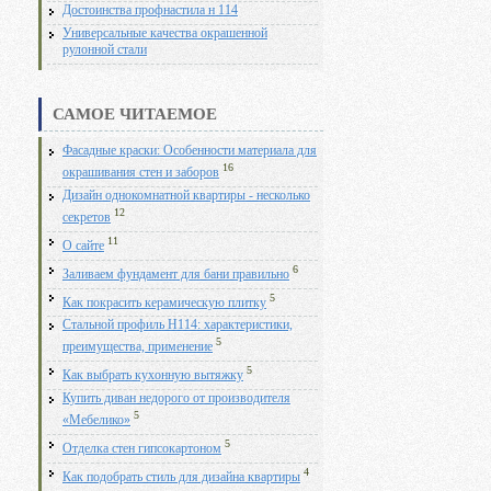
Достоинства профнастила н 114
Универсальные качества окрашенной
рулонной стали
САМОЕ ЧИТАЕМОЕ
Фасадные краски: Особенности материала для
16
окрашивания стен и заборов
Дизайн однокомнатной квартиры - несколько
12
секретов
11
О сайте
6
Заливаем фундамент для бани правильно
5
Как покрасить керамическую плитку
Стальной профиль Н114: характеристики,
5
преимущества, применение
5
Как выбрать кухонную вытяжку
Купить диван недорого от производителя
5
«Мебелико»
5
Отделка стен гипсокартоном
4
Как подобрать стиль для дизайна квартиры