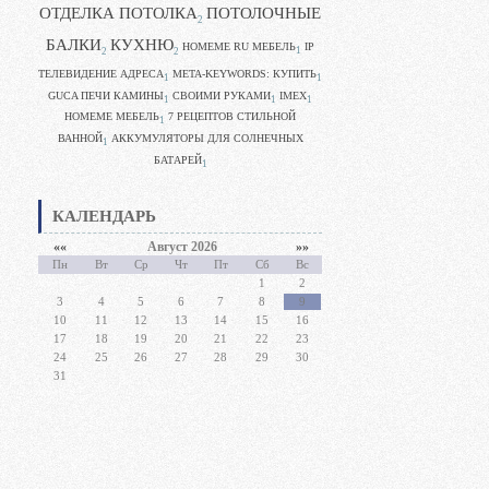
ОТДЕЛКА ПОТОЛКА
ПОТОЛОЧНЫЕ
2
БАЛКИ
КУХНЮ
HOMEME RU МЕБЕЛЬ
IP
1
2
2
ТЕЛЕВИДЕНИЕ АДРЕСА
META-KEYWORDS: КУПИТЬ
1
1
GUCA ПЕЧИ КАМИНЫ
CВОИМИ РУКАМИ
IMEX
1
1
1
HOMEME МЕБЕЛЬ
7 РЕЦЕПТОВ СТИЛЬНОЙ
1
ВАННОЙ
АККУМУЛЯТОРЫ ДЛЯ СОЛНЕЧНЫХ
1
БАТАРЕЙ
1
КАЛЕНДАРЬ
««
Август 2026
»»
Пн
Вт
Ср
Чт
Пт
Сб
Вс
1
2
3
4
5
6
7
8
9
10
11
12
13
14
15
16
17
18
19
20
21
22
23
24
25
26
27
28
29
30
31