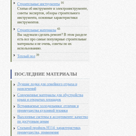
16
Строительные инструменты
Статьи об инструменте и электроинструменте,
советы экспертов, обзоры строительного
инструмента, основные характеристики
инструментов.
43
Строительные материалы
Вы задумали сделать ремонт? В этом разделе
есть все про самые популярные строительные
материалы и не очень, советы по их
использованию.
39
Теплый пол
ПОСЛЕДНИЕ МАТЕРИАЛЫ
Лучшие лодки для семейного отдыха и
развлечений
Современные материалы для обустройства
крыш и открытых площадок
Встраиваемые холодильники: отличия и
преимущества кухонной техники
Выхлопные системы в ассортименте: качество
по доступным ценам
Стальной профиль Н114: характеристики,
преимущества, применение