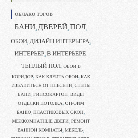
ОБЛАКО ТЭГОВ
БАНИ
ДВЕРЕЙ
ПОЛ
4
4
4
ОБОИ
ДИЗАЙН ИНТЕРЬЕРА
3
3
ИНТЕРЬЕР
В ИНТЕРЬЕРЕ
3
3
ТЕПЛЫЙ ПОЛ
ОБОИ В
3
КОРИДОР
КАК КЛЕИТЬ ОБОИ
КАК
2
2
ИЗБАВИТЬСЯ ОТ ПЛЕСЕНИ
СТЕНЫ
2
БАНИ
ГИПСОКАРТОН
ВИДЫ
2
2
ОТДЕЛКИ ПОТОЛКА
СТРОИМ
2
БАНЮ
ПЛАСТИКОВЫХ ОКОН
2
2
МЕЖКОМНАТНЫЕ ДВЕРИ
РЕМОНТ
2
ВАННОЙ КОМНАТЫ
МЕБЕЛЬ
2
2