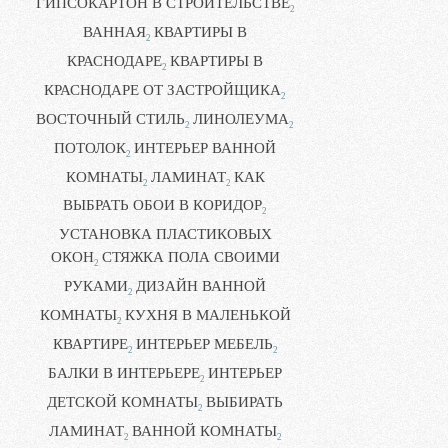
ГИПСОКАРТОН В СТРОИТЕЛЬСТВЕ
2
ВАННАЯ
КВАРТИРЫ В
2
КРАСНОДАРЕ
КВАРТИРЫ В
2
КРАСНОДАРЕ ОТ ЗАСТРОЙЩИКА
2
ВОСТОЧНЫЙ СТИЛЬ
ЛИНОЛЕУМА
2
2
ПОТОЛОК
ИНТЕРЬЕР ВАННОЙ
2
КОМНАТЫ
ЛАМИНАТ
КАК
2
2
ВЫБРАТЬ ОБОИ В КОРИДОР
2
УСТАНОВКА ПЛАСТИКОВЫХ
ОКОН
СТЯЖКА ПОЛА СВОИМИ
2
РУКАМИ
ДИЗАЙН ВАННОЙ
2
КОМНАТЫ
КУХНЯ В МАЛЕНЬКОЙ
2
КВАРТИРЕ
ИНТЕРЬЕР МЕБЕЛЬ
2
2
БАЛКИ В ИНТЕРЬЕРЕ
ИНТЕРЬЕР
2
ДЕТСКОЙ КОМНАТЫ
ВЫБИРАТЬ
2
ЛАМИНАТ
ВАННОЙ КОМНАТЫ
2
2