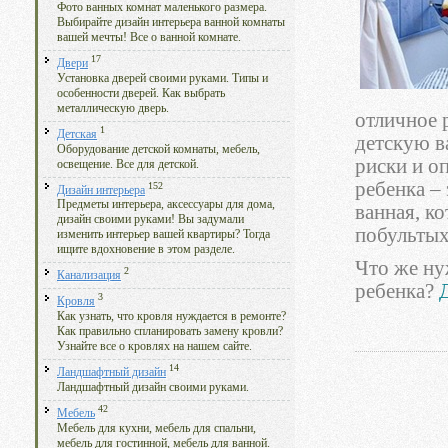
Фото ванных комнат маленького размера.
Выбирайте дизайн интерьера ванной комнаты
вашей мечты! Все о ванной комнате.
17
Двери
Установка дверей своими руками. Типы и
особенности дверей. Как выбрать
металлическую дверь.
отличное 
1
Детская
детскую в
Оборудование детской комнаты, мебель,
риски и о
освещение. Все для детской.
ребенка – 
152
Дизайн интерьера
Предметы интерьера, аксессуары для дома,
ванная, ко
дизайн своими руками! Вы задумали
побультыха
изменить интерьер вашей квартиры? Тогда
ищите вдохновение в этом разделе.
Что же ну
2
Канализация
ребенка?
Д
3
Кровля
Как узнать, что кровля нуждается в ремонте?
Как правильно спланировать замену кровли?
Узнайте все о кровлях на нашем сайте.
14
Ландшафтный дизайн
Ландшафтный дизайн своими руками.
42
Мебель
Мебель для кухни, мебель для спальни,
мебель для гостинной, мебель для ванной.