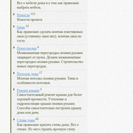
Все о мебели дома и о том как правильно
выбрать мебель.
113
Новости
Новости проекта
22
Окно
Как правильно сделать монтаж пластиковых
окон (установку окон пвх), монтаж окон по
госту.
6
Перегородки
Межкомнатная перегородка своими руками
защищает от шума. Делаем межкомнатные
перегородки своими руками. Строительство
новых перегородок.
17
Потолок дома
Монтаж потолка своими руками. Типы и
особенности потолков.
3
Ремонт крыши
Самостоятельный ремонт крыши для более
хорошей прочности. Утепление и
гидроизоляция крыши своими руками.
Способы самостоятельно построить крышу
дома или дачи.
65
Стены дома
Как правильно красить стены дома. Все о
стенах. Из чего строить прочную стену.