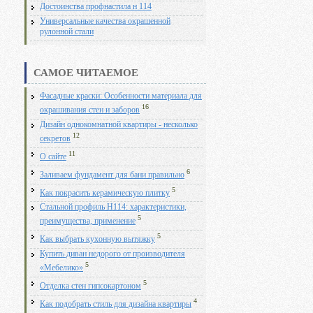
Достоинства профнастила н 114
Универсальные качества окрашенной
рулонной стали
САМОЕ ЧИТАЕМОЕ
Фасадные краски: Особенности материала для
16
окрашивания стен и заборов
Дизайн однокомнатной квартиры - несколько
12
секретов
11
О сайте
6
Заливаем фундамент для бани правильно
5
Как покрасить керамическую плитку
Стальной профиль Н114: характеристики,
5
преимущества, применение
5
Как выбрать кухонную вытяжку
Купить диван недорого от производителя
5
«Мебелико»
5
Отделка стен гипсокартоном
4
Как подобрать стиль для дизайна квартиры