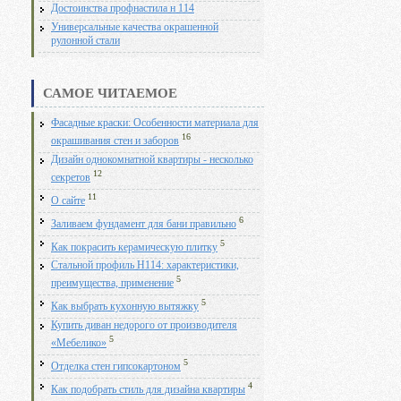
Достоинства профнастила н 114
Универсальные качества окрашенной
рулонной стали
САМОЕ ЧИТАЕМОЕ
Фасадные краски: Особенности материала для
16
окрашивания стен и заборов
Дизайн однокомнатной квартиры - несколько
12
секретов
11
О сайте
6
Заливаем фундамент для бани правильно
5
Как покрасить керамическую плитку
Стальной профиль Н114: характеристики,
5
преимущества, применение
5
Как выбрать кухонную вытяжку
Купить диван недорого от производителя
5
«Мебелико»
5
Отделка стен гипсокартоном
4
Как подобрать стиль для дизайна квартиры