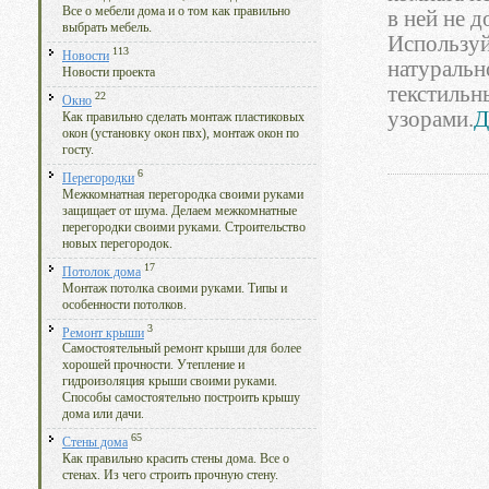
Все о мебели дома и о том как правильно
в ней не 
выбрать мебель.
Используй
113
Новости
натуральн
Новости проекта
текстиль
22
Окно
узорами.
Д
Как правильно сделать монтаж пластиковых
окон (установку окон пвх), монтаж окон по
госту.
6
Перегородки
Межкомнатная перегородка своими руками
защищает от шума. Делаем межкомнатные
перегородки своими руками. Строительство
новых перегородок.
17
Потолок дома
Монтаж потолка своими руками. Типы и
особенности потолков.
3
Ремонт крыши
Самостоятельный ремонт крыши для более
хорошей прочности. Утепление и
гидроизоляция крыши своими руками.
Способы самостоятельно построить крышу
дома или дачи.
65
Стены дома
Как правильно красить стены дома. Все о
стенах. Из чего строить прочную стену.