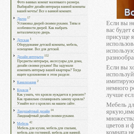
Фото ванных комнат маленького размера.
Выбирайте дизайн интерьера ванной комнаты
вашей мечты! Все о ванной комнате.
17
Двери
Если вы н
Установка дверей своими руками. Типы и
особенности дверей. Как выбрать
вас будет
металлическую дверь.
присуще я
1
Детская
использов
Оборудование детской комнаты, мебель,
освещение. Все для детской.
использую
152
разнообра
Дизайн интерьера
Предметы интерьера, аксессуары для дома,
дизайн своими руками! Вы задумали
Если вы х
изменить интерьер вашей квартиры? Тогда
используй
ищите вдохновение в этом разделе.
имитируют
2
Канализация
немного р
3
Кровля
лучше есл
Как узнать, что кровля нуждается в ремонте?
Как правильно спланировать замену кровли?
Мебель дл
Узнайте все о кровлях на нашем сайте.
яркую,име
14
Ландшафтный дизайн
Ландшафтный дизайн своими руками.
множества
42
Мебель
цветов и 
Мебель для кухни, мебель для спальни,
комната н
мебель для гостинной, мебель для ванной.