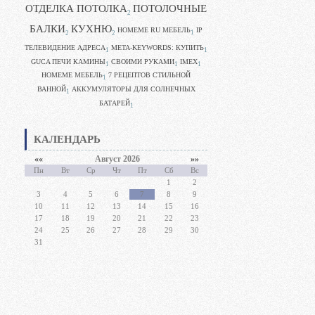
ОТДЕЛКА ПОТОЛКА
ПОТОЛОЧНЫЕ
2
БАЛКИ
КУХНЮ
HOMEME RU МЕБЕЛЬ
IP
1
2
2
ТЕЛЕВИДЕНИЕ АДРЕСА
META-KEYWORDS: КУПИТЬ
1
1
GUCA ПЕЧИ КАМИНЫ
CВОИМИ РУКАМИ
IMEX
1
1
1
HOMEME МЕБЕЛЬ
7 РЕЦЕПТОВ СТИЛЬНОЙ
1
ВАННОЙ
АККУМУЛЯТОРЫ ДЛЯ СОЛНЕЧНЫХ
1
БАТАРЕЙ
1
КАЛЕНДАРЬ
««
Август 2026
»»
Пн
Вт
Ср
Чт
Пт
Сб
Вс
1
2
3
4
5
6
7
8
9
10
11
12
13
14
15
16
17
18
19
20
21
22
23
24
25
26
27
28
29
30
31