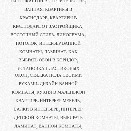
ГИПСОКАРТОН В СТРОИТЕЛЬСТВЕ
2
ВАННАЯ
КВАРТИРЫ В
2
КРАСНОДАРЕ
КВАРТИРЫ В
2
КРАСНОДАРЕ ОТ ЗАСТРОЙЩИКА
2
ВОСТОЧНЫЙ СТИЛЬ
ЛИНОЛЕУМА
2
2
ПОТОЛОК
ИНТЕРЬЕР ВАННОЙ
2
КОМНАТЫ
ЛАМИНАТ
КАК
2
2
ВЫБРАТЬ ОБОИ В КОРИДОР
2
УСТАНОВКА ПЛАСТИКОВЫХ
ОКОН
СТЯЖКА ПОЛА СВОИМИ
2
РУКАМИ
ДИЗАЙН ВАННОЙ
2
КОМНАТЫ
КУХНЯ В МАЛЕНЬКОЙ
2
КВАРТИРЕ
ИНТЕРЬЕР МЕБЕЛЬ
2
2
БАЛКИ В ИНТЕРЬЕРЕ
ИНТЕРЬЕР
2
ДЕТСКОЙ КОМНАТЫ
ВЫБИРАТЬ
2
ЛАМИНАТ
ВАННОЙ КОМНАТЫ
2
2