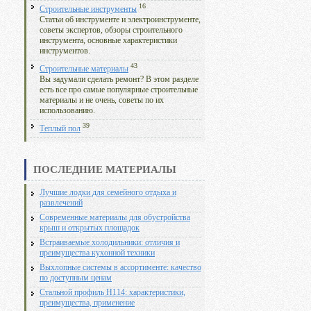
16
Строительные инструменты
Статьи об инструменте и электроинструменте,
советы экспертов, обзоры строительного
инструмента, основные характеристики
инструментов.
43
Строительные материалы
Вы задумали сделать ремонт? В этом разделе
есть все про самые популярные строительные
материалы и не очень, советы по их
использованию.
39
Теплый пол
ПОСЛЕДНИЕ МАТЕРИАЛЫ
Лучшие лодки для семейного отдыха и
развлечений
Современные материалы для обустройства
крыш и открытых площадок
Встраиваемые холодильники: отличия и
преимущества кухонной техники
Выхлопные системы в ассортименте: качество
по доступным ценам
Стальной профиль Н114: характеристики,
преимущества, применение