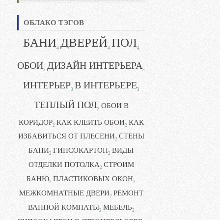
ОБЛАКО ТЭГОВ
БАНИ
ДВЕРЕЙ
ПОЛ
4
4
4
ОБОИ
ДИЗАЙН ИНТЕРЬЕРА
3
3
ИНТЕРЬЕР
В ИНТЕРЬЕРЕ
3
3
ТЕПЛЫЙ ПОЛ
ОБОИ В
3
КОРИДОР
КАК КЛЕИТЬ ОБОИ
КАК
2
2
ИЗБАВИТЬСЯ ОТ ПЛЕСЕНИ
СТЕНЫ
2
БАНИ
ГИПСОКАРТОН
ВИДЫ
2
2
ОТДЕЛКИ ПОТОЛКА
СТРОИМ
2
БАНЮ
ПЛАСТИКОВЫХ ОКОН
2
2
МЕЖКОМНАТНЫЕ ДВЕРИ
РЕМОНТ
2
ВАННОЙ КОМНАТЫ
МЕБЕЛЬ
2
2