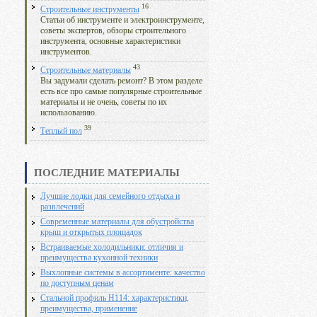
16
Строительные инструменты
Статьи об инструменте и электроинструменте,
советы экспертов, обзоры строительного
инструмента, основные характеристики
инструментов.
43
Строительные материалы
Вы задумали сделать ремонт? В этом разделе
есть все про самые популярные строительные
материалы и не очень, советы по их
использованию.
39
Теплый пол
ПОСЛЕДНИЕ МАТЕРИАЛЫ
Лучшие лодки для семейного отдыха и
развлечений
Современные материалы для обустройства
крыш и открытых площадок
Встраиваемые холодильники: отличия и
преимущества кухонной техники
Выхлопные системы в ассортименте: качество
по доступным ценам
Стальной профиль Н114: характеристики,
преимущества, применение