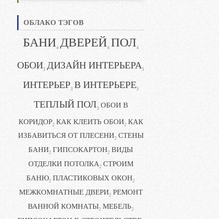
ОБЛАКО ТЭГОВ
БАНИ
ДВЕРЕЙ
ПОЛ
4
4
4
ОБОИ
ДИЗАЙН ИНТЕРЬЕРА
3
3
ИНТЕРЬЕР
В ИНТЕРЬЕРЕ
3
3
ТЕПЛЫЙ ПОЛ
ОБОИ В
3
КОРИДОР
КАК КЛЕИТЬ ОБОИ
КАК
2
2
ИЗБАВИТЬСЯ ОТ ПЛЕСЕНИ
СТЕНЫ
2
БАНИ
ГИПСОКАРТОН
ВИДЫ
2
2
ОТДЕЛКИ ПОТОЛКА
СТРОИМ
2
БАНЮ
ПЛАСТИКОВЫХ ОКОН
2
2
МЕЖКОМНАТНЫЕ ДВЕРИ
РЕМОНТ
2
ВАННОЙ КОМНАТЫ
МЕБЕЛЬ
2
2