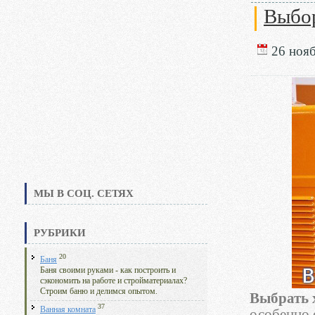
Выбор
26 нояб
МЫ В СОЦ. СЕТЯХ
РУБРИКИ
20
Баня
Баня своими руками - как построить и
сэкономить на работе и стройматериалах?
Строим баню и делимся опытом.
Выбрать 
37
Ванная комната
особенно 