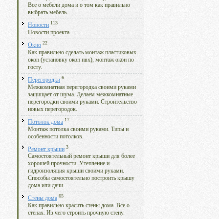
Все о мебели дома и о том как правильно
выбрать мебель.
113
Новости
Новости проекта
22
Окно
Как правильно сделать монтаж пластиковых
окон (установку окон пвх), монтаж окон по
госту.
6
Перегородки
Межкомнатная перегородка своими руками
защищает от шума. Делаем межкомнатные
перегородки своими руками. Строительство
новых перегородок.
17
Потолок дома
Монтаж потолка своими руками. Типы и
особенности потолков.
3
Ремонт крыши
Самостоятельный ремонт крыши для более
хорошей прочности. Утепление и
гидроизоляция крыши своими руками.
Способы самостоятельно построить крышу
дома или дачи.
65
Стены дома
Как правильно красить стены дома. Все о
стенах. Из чего строить прочную стену.