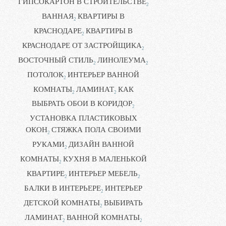
ГИПСОКАРТОН В СТРОИТЕЛЬСТВЕ
2
ВАННАЯ
КВАРТИРЫ В
2
КРАСНОДАРЕ
КВАРТИРЫ В
2
КРАСНОДАРЕ ОТ ЗАСТРОЙЩИКА
2
ВОСТОЧНЫЙ СТИЛЬ
ЛИНОЛЕУМА
2
2
ПОТОЛОК
ИНТЕРЬЕР ВАННОЙ
2
КОМНАТЫ
ЛАМИНАТ
КАК
2
2
ВЫБРАТЬ ОБОИ В КОРИДОР
2
УСТАНОВКА ПЛАСТИКОВЫХ
ОКОН
СТЯЖКА ПОЛА СВОИМИ
2
РУКАМИ
ДИЗАЙН ВАННОЙ
2
КОМНАТЫ
КУХНЯ В МАЛЕНЬКОЙ
2
КВАРТИРЕ
ИНТЕРЬЕР МЕБЕЛЬ
2
2
БАЛКИ В ИНТЕРЬЕРЕ
ИНТЕРЬЕР
2
ДЕТСКОЙ КОМНАТЫ
ВЫБИРАТЬ
2
ЛАМИНАТ
ВАННОЙ КОМНАТЫ
2
2