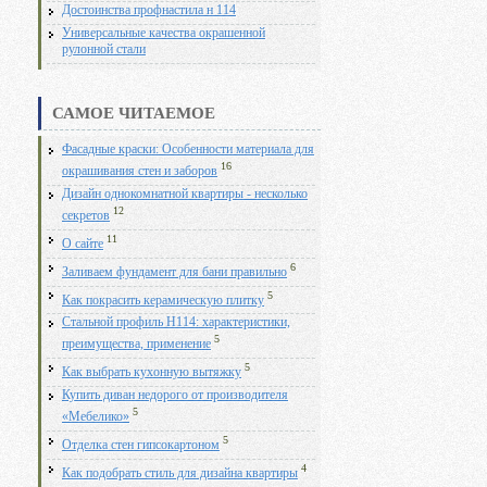
Достоинства профнастила н 114
Универсальные качества окрашенной
рулонной стали
САМОЕ ЧИТАЕМОЕ
Фасадные краски: Особенности материала для
16
окрашивания стен и заборов
Дизайн однокомнатной квартиры - несколько
12
секретов
11
О сайте
6
Заливаем фундамент для бани правильно
5
Как покрасить керамическую плитку
Стальной профиль Н114: характеристики,
5
преимущества, применение
5
Как выбрать кухонную вытяжку
Купить диван недорого от производителя
5
«Мебелико»
5
Отделка стен гипсокартоном
4
Как подобрать стиль для дизайна квартиры