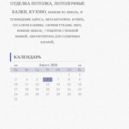
ОТДЕЛКА ПОТОЛКА
ПОТОЛОЧНЫЕ
2
БАЛКИ
КУХНЮ
HOMEME RU МЕБЕЛЬ
IP
1
2
2
ТЕЛЕВИДЕНИЕ АДРЕСА
META-KEYWORDS: КУПИТЬ
1
1
GUCA ПЕЧИ КАМИНЫ
CВОИМИ РУКАМИ
IMEX
1
1
1
HOMEME МЕБЕЛЬ
7 РЕЦЕПТОВ СТИЛЬНОЙ
1
ВАННОЙ
АККУМУЛЯТОРЫ ДЛЯ СОЛНЕЧНЫХ
1
БАТАРЕЙ
1
КАЛЕНДАРЬ
««
Август 2026
»»
Пн
Вт
Ср
Чт
Пт
Сб
Вс
1
2
3
4
5
6
7
8
9
10
11
12
13
14
15
16
17
18
19
20
21
22
23
24
25
26
27
28
29
30
31