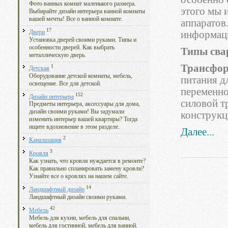
Фото ванных комнат маленького размера.
этого мы 
Выбирайте дизайн интерьера ванной комнаты
вашей мечты! Все о ванной комнате.
аппаратов
17
Двери
информаци
Установка дверей своими руками. Типы и
особенности дверей. Как выбрать
Типы сва
металлическую дверь.
Трансфо
1
Детская
Оборудование детской комнаты, мебель,
питания 
освещение. Все для детской.
переменно
152
Дизайн интерьера
силовой т
Предметы интерьера, аксессуары для дома,
дизайн своими руками! Вы задумали
конструкц
изменить интерьер вашей квартиры? Тогда
ищите вдохновение в этом разделе.
Далее...
2
Канализация
3
Кровля
Как узнать, что кровля нуждается в ремонте?
Как правильно спланировать замену кровли?
Узнайте все о кровлях на нашем сайте.
14
Ландшафтный дизайн
Ландшафтный дизайн своими руками.
42
Мебель
Мебель для кухни, мебель для спальни,
мебель для гостинной, мебель для ванной.