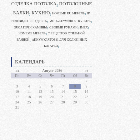
ОТДЕЛКА ПОТОЛКА
ПОТОЛОЧНЫЕ
2
БАЛКИ
КУХНЮ
HOMEME RU МЕБЕЛЬ
IP
1
2
2
ТЕЛЕВИДЕНИЕ АДРЕСА
META-KEYWORDS: КУПИТЬ
1
1
GUCA ПЕЧИ КАМИНЫ
CВОИМИ РУКАМИ
IMEX
1
1
1
HOMEME МЕБЕЛЬ
7 РЕЦЕПТОВ СТИЛЬНОЙ
1
ВАННОЙ
АККУМУЛЯТОРЫ ДЛЯ СОЛНЕЧНЫХ
1
БАТАРЕЙ
1
КАЛЕНДАРЬ
««
Август 2026
»»
Пн
Вт
Ср
Чт
Пт
Сб
Вс
1
2
3
4
5
6
7
8
9
10
11
12
13
14
15
16
17
18
19
20
21
22
23
24
25
26
27
28
29
30
31