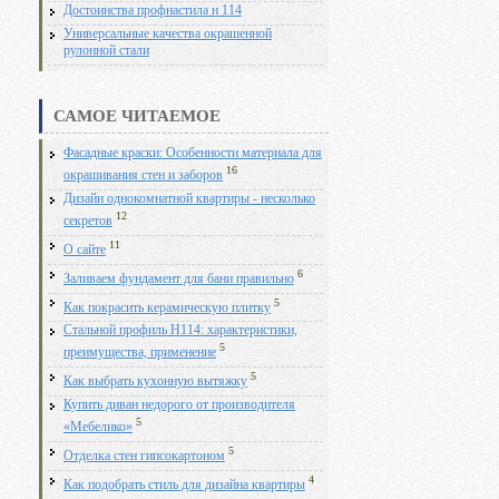
Достоинства профнастила н 114
Универсальные качества окрашенной
рулонной стали
САМОЕ ЧИТАЕМОЕ
Фасадные краски: Особенности материала для
16
окрашивания стен и заборов
Дизайн однокомнатной квартиры - несколько
12
секретов
11
О сайте
6
Заливаем фундамент для бани правильно
5
Как покрасить керамическую плитку
Стальной профиль Н114: характеристики,
5
преимущества, применение
5
Как выбрать кухонную вытяжку
Купить диван недорого от производителя
5
«Мебелико»
5
Отделка стен гипсокартоном
4
Как подобрать стиль для дизайна квартиры