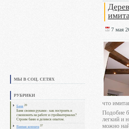
Дерев
имит
7 мая 2
МЫ В СОЦ. СЕТЯХ
РУБРИКИ
что имита
20
Баня
Баня своими руками - как построить и
Подобие б
сэкономить на работе и стройматериалах?
легкий и 
Строим баню и делимся опытом.
можно най
37
Ванная комната