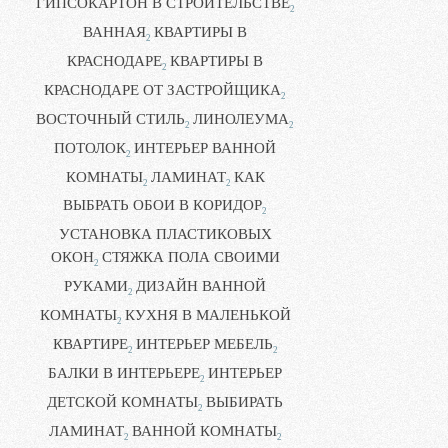
ГИПСОКАРТОН В СТРОИТЕЛЬСТВЕ
2
ВАННАЯ
КВАРТИРЫ В
2
КРАСНОДАРЕ
КВАРТИРЫ В
2
КРАСНОДАРЕ ОТ ЗАСТРОЙЩИКА
2
ВОСТОЧНЫЙ СТИЛЬ
ЛИНОЛЕУМА
2
2
ПОТОЛОК
ИНТЕРЬЕР ВАННОЙ
2
КОМНАТЫ
ЛАМИНАТ
КАК
2
2
ВЫБРАТЬ ОБОИ В КОРИДОР
2
УСТАНОВКА ПЛАСТИКОВЫХ
ОКОН
СТЯЖКА ПОЛА СВОИМИ
2
РУКАМИ
ДИЗАЙН ВАННОЙ
2
КОМНАТЫ
КУХНЯ В МАЛЕНЬКОЙ
2
КВАРТИРЕ
ИНТЕРЬЕР МЕБЕЛЬ
2
2
БАЛКИ В ИНТЕРЬЕРЕ
ИНТЕРЬЕР
2
ДЕТСКОЙ КОМНАТЫ
ВЫБИРАТЬ
2
ЛАМИНАТ
ВАННОЙ КОМНАТЫ
2
2