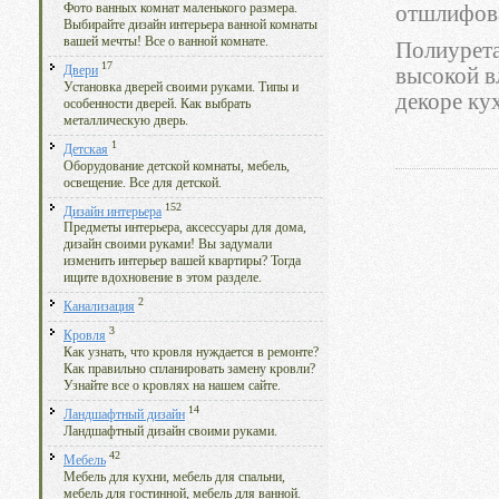
Фото ванных комнат маленького размера.
отшлифова
Выбирайте дизайн интерьера ванной комнаты
вашей мечты! Все о ванной комнате.
Полиурета
17
Двери
высокой в
Установка дверей своими руками. Типы и
декоре ку
особенности дверей. Как выбрать
металлическую дверь.
1
Детская
Оборудование детской комнаты, мебель,
освещение. Все для детской.
152
Дизайн интерьера
Предметы интерьера, аксессуары для дома,
дизайн своими руками! Вы задумали
изменить интерьер вашей квартиры? Тогда
ищите вдохновение в этом разделе.
2
Канализация
3
Кровля
Как узнать, что кровля нуждается в ремонте?
Как правильно спланировать замену кровли?
Узнайте все о кровлях на нашем сайте.
14
Ландшафтный дизайн
Ландшафтный дизайн своими руками.
42
Мебель
Мебель для кухни, мебель для спальни,
мебель для гостинной, мебель для ванной.