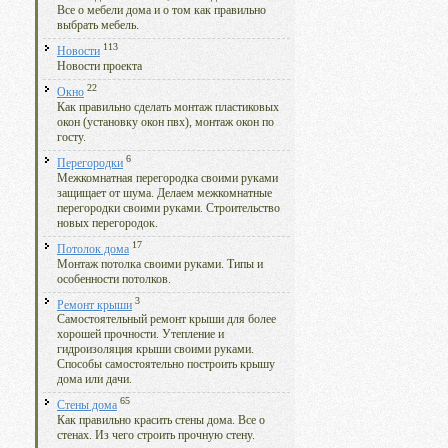
Все о мебели дома и о том как правильно
выбрать мебель.
113
Новости
Новости проекта
22
Окно
Как правильно сделать монтаж пластиковых
окон (установку окон пвх), монтаж окон по
госту.
6
Перегородки
Межкомнатная перегородка своими руками
защищает от шума. Делаем межкомнатные
перегородки своими руками. Строительство
новых перегородок.
17
Потолок дома
Монтаж потолка своими руками. Типы и
особенности потолков.
3
Ремонт крыши
Самостоятельный ремонт крыши для более
хорошей прочности. Утепление и
гидроизоляция крыши своими руками.
Способы самостоятельно построить крышу
дома или дачи.
65
Стены дома
Как правильно красить стены дома. Все о
стенах. Из чего строить прочную стену.