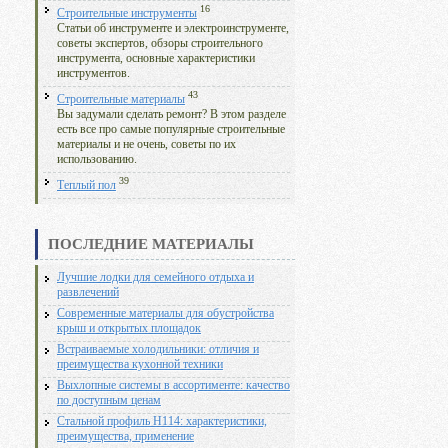
16
Строительные инструменты
Статьи об инструменте и электроинструменте,
советы экспертов, обзоры строительного
инструмента, основные характеристики
инструментов.
43
Строительные материалы
Вы задумали сделать ремонт? В этом разделе
есть все про самые популярные строительные
материалы и не очень, советы по их
использованию.
39
Теплый пол
ПОСЛЕДНИЕ МАТЕРИАЛЫ
Лучшие лодки для семейного отдыха и
развлечений
Современные материалы для обустройства
крыш и открытых площадок
Встраиваемые холодильники: отличия и
преимущества кухонной техники
Выхлопные системы в ассортименте: качество
по доступным ценам
Стальной профиль Н114: характеристики,
преимущества, применение