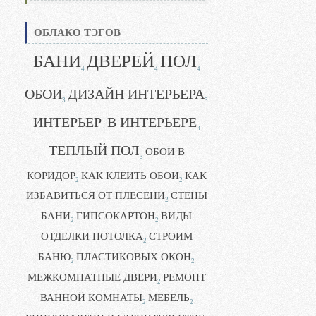
ОБЛАКО ТЭГОВ
БАНИ
ДВЕРЕЙ
ПОЛ
4
4
4
ОБОИ
ДИЗАЙН ИНТЕРЬЕРА
3
3
ИНТЕРЬЕР
В ИНТЕРЬЕРЕ
3
3
ТЕПЛЫЙ ПОЛ
ОБОИ В
3
КОРИДОР
КАК КЛЕИТЬ ОБОИ
КАК
2
2
ИЗБАВИТЬСЯ ОТ ПЛЕСЕНИ
СТЕНЫ
2
БАНИ
ГИПСОКАРТОН
ВИДЫ
2
2
ОТДЕЛКИ ПОТОЛКА
СТРОИМ
2
БАНЮ
ПЛАСТИКОВЫХ ОКОН
2
2
МЕЖКОМНАТНЫЕ ДВЕРИ
РЕМОНТ
2
ВАННОЙ КОМНАТЫ
МЕБЕЛЬ
2
2