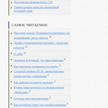
Достоинства профнастила н 114
Универсальные качества окрашенной
рулонной стали
САМОЕ ЧИТАЕМОЕ
Фасадные краски: Особенности материала для
16
окрашивания стен и заборов
Дизайн однокомнатной квартиры - несколько
12
секретов
11
О сайте
6
Заливаем фундамент для бани правильно
5
Как покрасить керамическую плитку
Стальной профиль Н114: характеристики,
5
преимущества, применение
5
Как выбрать кухонную вытяжку
Купить диван недорого от производителя
5
«Мебелико»
5
Отделка стен гипсокартоном
4
Как подобрать стиль для дизайна квартиры