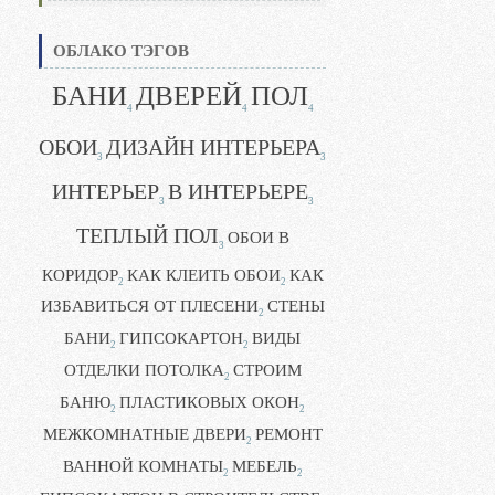
ОБЛАКО ТЭГОВ
БАНИ
ДВЕРЕЙ
ПОЛ
4
4
4
ОБОИ
ДИЗАЙН ИНТЕРЬЕРА
3
3
ИНТЕРЬЕР
В ИНТЕРЬЕРЕ
3
3
ТЕПЛЫЙ ПОЛ
ОБОИ В
3
КОРИДОР
КАК КЛЕИТЬ ОБОИ
КАК
2
2
ИЗБАВИТЬСЯ ОТ ПЛЕСЕНИ
СТЕНЫ
2
БАНИ
ГИПСОКАРТОН
ВИДЫ
2
2
ОТДЕЛКИ ПОТОЛКА
СТРОИМ
2
БАНЮ
ПЛАСТИКОВЫХ ОКОН
2
2
МЕЖКОМНАТНЫЕ ДВЕРИ
РЕМОНТ
2
ВАННОЙ КОМНАТЫ
МЕБЕЛЬ
2
2