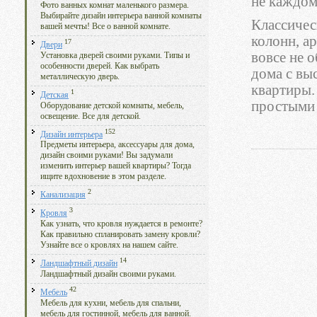
не каждом
Фото ванных комнат маленького размера.
Выбирайте дизайн интерьера ванной комнаты
Классичес
вашей мечты! Все о ванной комнате.
колонн, ар
17
Двери
вовсе не о
Установка дверей своими руками. Типы и
особенности дверей. Как выбрать
дома с вы
металлическую дверь.
квартиры.
1
Детская
простыми
Оборудование детской комнаты, мебель,
освещение. Все для детской.
152
Дизайн интерьера
Предметы интерьера, аксессуары для дома,
дизайн своими руками! Вы задумали
изменить интерьер вашей квартиры? Тогда
ищите вдохновение в этом разделе.
2
Канализация
3
Кровля
Как узнать, что кровля нуждается в ремонте?
Как правильно спланировать замену кровли?
Узнайте все о кровлях на нашем сайте.
14
Ландшафтный дизайн
Ландшафтный дизайн своими руками.
42
Мебель
Мебель для кухни, мебель для спальни,
мебель для гостинной, мебель для ванной.