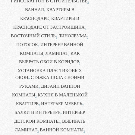
ГИПСОКАРТОН В СТРОИТЕЛЬСТВЕ
2
ВАННАЯ
КВАРТИРЫ В
2
КРАСНОДАРЕ
КВАРТИРЫ В
2
КРАСНОДАРЕ ОТ ЗАСТРОЙЩИКА
2
ВОСТОЧНЫЙ СТИЛЬ
ЛИНОЛЕУМА
2
2
ПОТОЛОК
ИНТЕРЬЕР ВАННОЙ
2
КОМНАТЫ
ЛАМИНАТ
КАК
2
2
ВЫБРАТЬ ОБОИ В КОРИДОР
2
УСТАНОВКА ПЛАСТИКОВЫХ
ОКОН
СТЯЖКА ПОЛА СВОИМИ
2
РУКАМИ
ДИЗАЙН ВАННОЙ
2
КОМНАТЫ
КУХНЯ В МАЛЕНЬКОЙ
2
КВАРТИРЕ
ИНТЕРЬЕР МЕБЕЛЬ
2
2
БАЛКИ В ИНТЕРЬЕРЕ
ИНТЕРЬЕР
2
ДЕТСКОЙ КОМНАТЫ
ВЫБИРАТЬ
2
ЛАМИНАТ
ВАННОЙ КОМНАТЫ
2
2