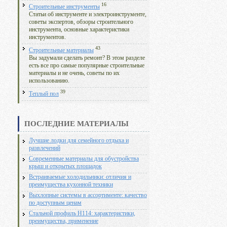
16
Строительные инструменты
Статьи об инструменте и электроинструменте,
советы экспертов, обзоры строительного
инструмента, основные характеристики
инструментов.
43
Строительные материалы
Вы задумали сделать ремонт? В этом разделе
есть все про самые популярные строительные
материалы и не очень, советы по их
использованию.
39
Теплый пол
ПОСЛЕДНИЕ МАТЕРИАЛЫ
Лучшие лодки для семейного отдыха и
развлечений
Современные материалы для обустройства
крыш и открытых площадок
Встраиваемые холодильники: отличия и
преимущества кухонной техники
Выхлопные системы в ассортименте: качество
по доступным ценам
Стальной профиль Н114: характеристики,
преимущества, применение