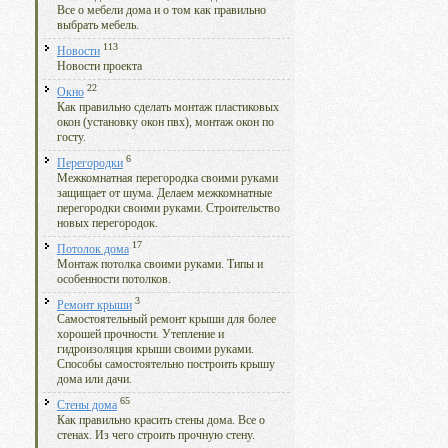
Все о мебели дома и о том как правильно
выбрать мебель.
113
Новости
Новости проекта
22
Окно
Как правильно сделать монтаж пластиковых
окон (установку окон пвх), монтаж окон по
госту.
6
Перегородки
Межкомнатная перегородка своими руками
защищает от шума. Делаем межкомнатные
перегородки своими руками. Строительство
новых перегородок.
17
Потолок дома
Монтаж потолка своими руками. Типы и
особенности потолков.
3
Ремонт крыши
Самостоятельный ремонт крыши для более
хорошей прочности. Утепление и
гидроизоляция крыши своими руками.
Способы самостоятельно построить крышу
дома или дачи.
65
Стены дома
Как правильно красить стены дома. Все о
стенах. Из чего строить прочную стену.