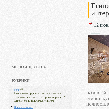
Египе
интер
12 июня
МЫ В СОЦ. СЕТЯХ
РУБРИКИ
20
Баня
рабов. Со
Баня своими руками - как построить и
сэкономить на работе и стройматериалах?
египетску
Строим баню и делимся опытом.
полностью
37
Ванная комната