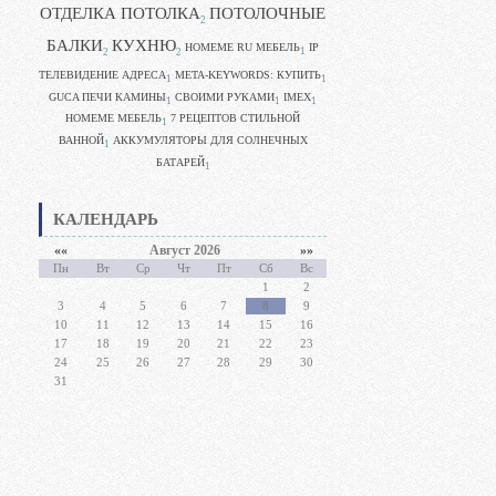
ОТДЕЛКА ПОТОЛКА
ПОТОЛОЧНЫЕ
2
БАЛКИ
КУХНЮ
HOMEME RU МЕБЕЛЬ
IP
1
2
2
ТЕЛЕВИДЕНИЕ АДРЕСА
META-KEYWORDS: КУПИТЬ
1
1
GUCA ПЕЧИ КАМИНЫ
CВОИМИ РУКАМИ
IMEX
1
1
1
HOMEME МЕБЕЛЬ
7 РЕЦЕПТОВ СТИЛЬНОЙ
1
ВАННОЙ
АККУМУЛЯТОРЫ ДЛЯ СОЛНЕЧНЫХ
1
БАТАРЕЙ
1
КАЛЕНДАРЬ
««
Август 2026
»»
Пн
Вт
Ср
Чт
Пт
Сб
Вс
1
2
3
4
5
6
7
8
9
10
11
12
13
14
15
16
17
18
19
20
21
22
23
24
25
26
27
28
29
30
31