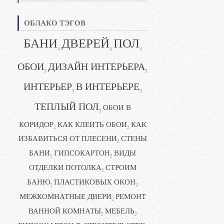
ОБЛАКО ТЭГОВ
БАНИ
ДВЕРЕЙ
ПОЛ
4
4
4
ОБОИ
ДИЗАЙН ИНТЕРЬЕРА
3
3
ИНТЕРЬЕР
В ИНТЕРЬЕРЕ
3
3
ТЕПЛЫЙ ПОЛ
ОБОИ В
3
КОРИДОР
КАК КЛЕИТЬ ОБОИ
КАК
2
2
ИЗБАВИТЬСЯ ОТ ПЛЕСЕНИ
СТЕНЫ
2
БАНИ
ГИПСОКАРТОН
ВИДЫ
2
2
ОТДЕЛКИ ПОТОЛКА
СТРОИМ
2
БАНЮ
ПЛАСТИКОВЫХ ОКОН
2
2
МЕЖКОМНАТНЫЕ ДВЕРИ
РЕМОНТ
2
ВАННОЙ КОМНАТЫ
МЕБЕЛЬ
2
2