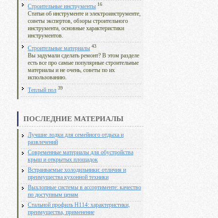
16
Строительные инструменты
Статьи об инструменте и электроинструменте,
советы экспертов, обзоры строительного
инструмента, основные характеристики
инструментов.
43
Строительные материалы
Вы задумали сделать ремонт? В этом разделе
есть все про самые популярные строительные
материалы и не очень, советы по их
использованию.
39
Теплый пол
ПОСЛЕДНИЕ МАТЕРИАЛЫ
Лучшие лодки для семейного отдыха и
развлечений
Современные материалы для обустройства
крыш и открытых площадок
Встраиваемые холодильники: отличия и
преимущества кухонной техники
Выхлопные системы в ассортименте: качество
по доступным ценам
Стальной профиль Н114: характеристики,
преимущества, применение