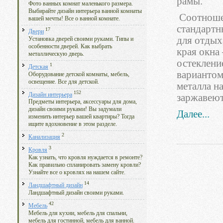
рамы.
Фото ванных комнат маленького размера.
Выбирайте дизайн интерьера ванной комнаты
Соотношен
вашей мечты! Все о ванной комнате.
стандартн
17
Двери
для отдых
Установка дверей своими руками. Типы и
особенности дверей. Как выбрать
края окна 
металлическую дверь.
остеклени
1
Детская
вариантом
Оборудование детской комнаты, мебель,
освещение. Все для детской.
металла н
152
Дизайн интерьера
заржавеют
Предметы интерьера, аксессуары для дома,
дизайн своими руками! Вы задумали
Далее...
изменить интерьер вашей квартиры? Тогда
ищите вдохновение в этом разделе.
2
Канализация
3
Кровля
Как узнать, что кровля нуждается в ремонте?
Как правильно спланировать замену кровли?
Узнайте все о кровлях на нашем сайте.
14
Ландшафтный дизайн
Ландшафтный дизайн своими руками.
42
Мебель
Мебель для кухни, мебель для спальни,
мебель для гостинной, мебель для ванной.