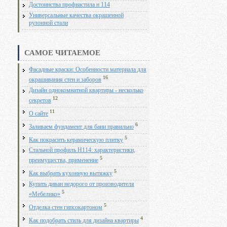
Достоинства профнастила н 114
Универсальные качества окрашенной
рулонной стали
САМОЕ ЧИТАЕМОЕ
Фасадные краски: Особенности материала для
16
окрашивания стен и заборов
Дизайн однокомнатной квартиры - несколько
12
секретов
11
О сайте
6
Заливаем фундамент для бани правильно
5
Как покрасить керамическую плитку
Стальной профиль Н114: характеристики,
5
преимущества, применение
5
Как выбрать кухонную вытяжку
Купить диван недорого от производителя
5
«Мебелико»
5
Отделка стен гипсокартоном
4
Как подобрать стиль для дизайна квартиры