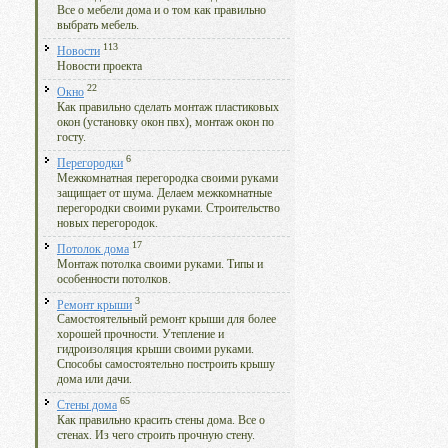
Все о мебели дома и о том как правильно
выбрать мебель.
113
Новости
Новости проекта
22
Окно
Как правильно сделать монтаж пластиковых
окон (установку окон пвх), монтаж окон по
госту.
6
Перегородки
Межкомнатная перегородка своими руками
защищает от шума. Делаем межкомнатные
перегородки своими руками. Строительство
новых перегородок.
17
Потолок дома
Монтаж потолка своими руками. Типы и
особенности потолков.
3
Ремонт крыши
Самостоятельный ремонт крыши для более
хорошей прочности. Утепление и
гидроизоляция крыши своими руками.
Способы самостоятельно построить крышу
дома или дачи.
65
Стены дома
Как правильно красить стены дома. Все о
стенах. Из чего строить прочную стену.