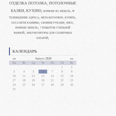
ОТДЕЛКА ПОТОЛКА
ПОТОЛОЧНЫЕ
2
БАЛКИ
КУХНЮ
HOMEME RU МЕБЕЛЬ
IP
1
2
2
ТЕЛЕВИДЕНИЕ АДРЕСА
META-KEYWORDS: КУПИТЬ
1
1
GUCA ПЕЧИ КАМИНЫ
CВОИМИ РУКАМИ
IMEX
1
1
1
HOMEME МЕБЕЛЬ
7 РЕЦЕПТОВ СТИЛЬНОЙ
1
ВАННОЙ
АККУМУЛЯТОРЫ ДЛЯ СОЛНЕЧНЫХ
1
БАТАРЕЙ
1
КАЛЕНДАРЬ
««
Август 2026
»»
Пн
Вт
Ср
Чт
Пт
Сб
Вс
1
2
3
4
5
6
7
8
9
10
11
12
13
14
15
16
17
18
19
20
21
22
23
24
25
26
27
28
29
30
31