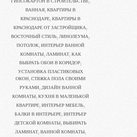
ГИПСОКАРТОН В СТРОИТЕЛЬСТВЕ
2
ВАННАЯ
КВАРТИРЫ В
2
КРАСНОДАРЕ
КВАРТИРЫ В
2
КРАСНОДАРЕ ОТ ЗАСТРОЙЩИКА
2
ВОСТОЧНЫЙ СТИЛЬ
ЛИНОЛЕУМА
2
2
ПОТОЛОК
ИНТЕРЬЕР ВАННОЙ
2
КОМНАТЫ
ЛАМИНАТ
КАК
2
2
ВЫБРАТЬ ОБОИ В КОРИДОР
2
УСТАНОВКА ПЛАСТИКОВЫХ
ОКОН
СТЯЖКА ПОЛА СВОИМИ
2
РУКАМИ
ДИЗАЙН ВАННОЙ
2
КОМНАТЫ
КУХНЯ В МАЛЕНЬКОЙ
2
КВАРТИРЕ
ИНТЕРЬЕР МЕБЕЛЬ
2
2
БАЛКИ В ИНТЕРЬЕРЕ
ИНТЕРЬЕР
2
ДЕТСКОЙ КОМНАТЫ
ВЫБИРАТЬ
2
ЛАМИНАТ
ВАННОЙ КОМНАТЫ
2
2