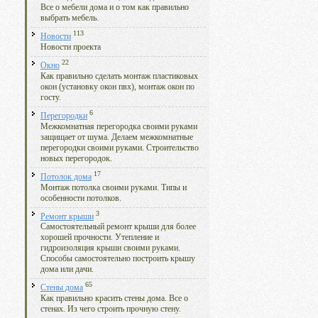
Все о мебели дома и о том как правильно
выбрать мебель.
113
Новости
Новости проекта
22
Окно
Как правильно сделать монтаж пластиковых
окон (установку окон пвх), монтаж окон по
госту.
6
Перегородки
Межкомнатная перегородка своими руками
защищает от шума. Делаем межкомнатные
перегородки своими руками. Строительство
новых перегородок.
17
Потолок дома
Монтаж потолка своими руками. Типы и
особенности потолков.
3
Ремонт крыши
Самостоятельный ремонт крыши для более
хорошей прочности. Утепление и
гидроизоляция крыши своими руками.
Способы самостоятельно построить крышу
дома или дачи.
65
Стены дома
Как правильно красить стены дома. Все о
стенах. Из чего строить прочную стену.