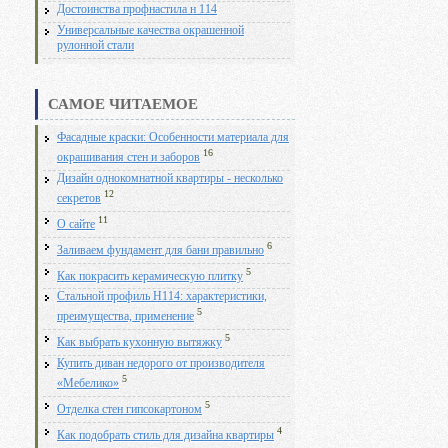
Достоинства профнастила н 114
Универсальные качества окрашенной
рулонной стали
САМОЕ ЧИТАЕМОЕ
Фасадные краски: Особенности материала для
16
окрашивания стен и заборов
Дизайн однокомнатной квартиры - несколько
12
секретов
11
О сайте
6
Заливаем фундамент для бани правильно
5
Как покрасить керамическую плитку
Стальной профиль Н114: характеристики,
5
преимущества, применение
5
Как выбрать кухонную вытяжку
Купить диван недорого от производителя
5
«Мебелико»
5
Отделка стен гипсокартоном
4
Как подобрать стиль для дизайна квартиры