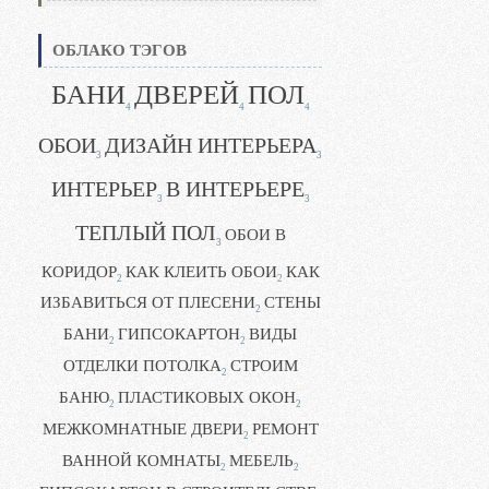
ОБЛАКО ТЭГОВ
БАНИ
ДВЕРЕЙ
ПОЛ
4
4
4
ОБОИ
ДИЗАЙН ИНТЕРЬЕРА
3
3
ИНТЕРЬЕР
В ИНТЕРЬЕРЕ
3
3
ТЕПЛЫЙ ПОЛ
ОБОИ В
3
КОРИДОР
КАК КЛЕИТЬ ОБОИ
КАК
2
2
ИЗБАВИТЬСЯ ОТ ПЛЕСЕНИ
СТЕНЫ
2
БАНИ
ГИПСОКАРТОН
ВИДЫ
2
2
ОТДЕЛКИ ПОТОЛКА
СТРОИМ
2
БАНЮ
ПЛАСТИКОВЫХ ОКОН
2
2
МЕЖКОМНАТНЫЕ ДВЕРИ
РЕМОНТ
2
ВАННОЙ КОМНАТЫ
МЕБЕЛЬ
2
2