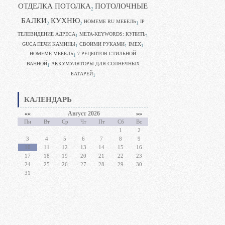
ОТДЕЛКА ПОТОЛКА
ПОТОЛОЧНЫЕ
2
БАЛКИ
КУХНЮ
HOMEME RU МЕБЕЛЬ
IP
1
2
2
ТЕЛЕВИДЕНИЕ АДРЕСА
META-KEYWORDS: КУПИТЬ
1
1
GUCA ПЕЧИ КАМИНЫ
CВОИМИ РУКАМИ
IMEX
1
1
1
HOMEME МЕБЕЛЬ
7 РЕЦЕПТОВ СТИЛЬНОЙ
1
ВАННОЙ
АККУМУЛЯТОРЫ ДЛЯ СОЛНЕЧНЫХ
1
БАТАРЕЙ
1
КАЛЕНДАРЬ
««
Август 2026
»»
Пн
Вт
Ср
Чт
Пт
Сб
Вс
1
2
3
4
5
6
7
8
9
10
11
12
13
14
15
16
17
18
19
20
21
22
23
24
25
26
27
28
29
30
31