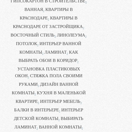
ГИПСОКАРТОН В СТРОИТЕЛЬСТВЕ
2
ВАННАЯ
КВАРТИРЫ В
2
КРАСНОДАРЕ
КВАРТИРЫ В
2
КРАСНОДАРЕ ОТ ЗАСТРОЙЩИКА
2
ВОСТОЧНЫЙ СТИЛЬ
ЛИНОЛЕУМА
2
2
ПОТОЛОК
ИНТЕРЬЕР ВАННОЙ
2
КОМНАТЫ
ЛАМИНАТ
КАК
2
2
ВЫБРАТЬ ОБОИ В КОРИДОР
2
УСТАНОВКА ПЛАСТИКОВЫХ
ОКОН
СТЯЖКА ПОЛА СВОИМИ
2
РУКАМИ
ДИЗАЙН ВАННОЙ
2
КОМНАТЫ
КУХНЯ В МАЛЕНЬКОЙ
2
КВАРТИРЕ
ИНТЕРЬЕР МЕБЕЛЬ
2
2
БАЛКИ В ИНТЕРЬЕРЕ
ИНТЕРЬЕР
2
ДЕТСКОЙ КОМНАТЫ
ВЫБИРАТЬ
2
ЛАМИНАТ
ВАННОЙ КОМНАТЫ
2
2