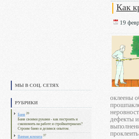
Как к
19 февр
МЫ В СОЦ. СЕТЯХ
оклеены о
РУБРИКИ
прошпакле
неровносте
20
Баня
дефекты и 
Баня своими руками - как построить и
сэкономить на работе и стройматериалах?
выполнени
Строим баню и делимся опытом.
проклеить
37
Ванная комната