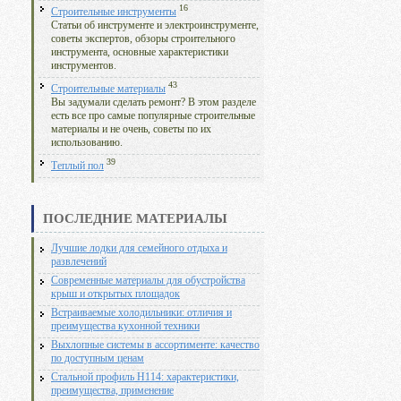
16
Строительные инструменты
Статьи об инструменте и электроинструменте,
советы экспертов, обзоры строительного
инструмента, основные характеристики
инструментов.
43
Строительные материалы
Вы задумали сделать ремонт? В этом разделе
есть все про самые популярные строительные
материалы и не очень, советы по их
использованию.
39
Теплый пол
ПОСЛЕДНИЕ МАТЕРИАЛЫ
Лучшие лодки для семейного отдыха и
развлечений
Современные материалы для обустройства
крыш и открытых площадок
Встраиваемые холодильники: отличия и
преимущества кухонной техники
Выхлопные системы в ассортименте: качество
по доступным ценам
Стальной профиль Н114: характеристики,
преимущества, применение