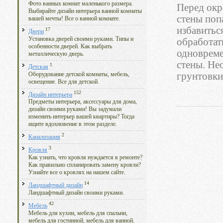
Фото ванных комнат маленького размера.
Перед окр
Выбирайте дизайн интерьера ванной комнаты
стены поп
вашей мечты! Все о ванной комнате.
избавитьс
17
Двери
Установка дверей своими руками. Типы и
обработат
особенности дверей. Как выбрать
одновреме
металлическую дверь.
стены. Не
1
Детская
грунтовки
Оборудование детской комнаты, мебель,
освещение. Все для детской.
152
Дизайн интерьера
Предметы интерьера, аксессуары для дома,
дизайн своими руками! Вы задумали
изменить интерьер вашей квартиры? Тогда
ищите вдохновение в этом разделе.
2
Канализация
3
Кровля
Как узнать, что кровля нуждается в ремонте?
Как правильно спланировать замену кровли?
Узнайте все о кровлях на нашем сайте.
14
Ландшафтный дизайн
Ландшафтный дизайн своими руками.
42
Мебель
Мебель для кухни, мебель для спальни,
мебель для гостинной, мебель для ванной.