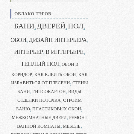
ОБЛАКО ТЭГОВ
БАНИ
ДВЕРЕЙ
ПОЛ
4
4
4
ОБОИ
ДИЗАЙН ИНТЕРЬЕРА
3
3
ИНТЕРЬЕР
В ИНТЕРЬЕРЕ
3
3
ТЕПЛЫЙ ПОЛ
ОБОИ В
3
КОРИДОР
КАК КЛЕИТЬ ОБОИ
КАК
2
2
ИЗБАВИТЬСЯ ОТ ПЛЕСЕНИ
СТЕНЫ
2
БАНИ
ГИПСОКАРТОН
ВИДЫ
2
2
ОТДЕЛКИ ПОТОЛКА
СТРОИМ
2
БАНЮ
ПЛАСТИКОВЫХ ОКОН
2
2
МЕЖКОМНАТНЫЕ ДВЕРИ
РЕМОНТ
2
ВАННОЙ КОМНАТЫ
МЕБЕЛЬ
2
2