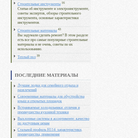
16
Строительные инструменты
Статьи об инструменте и электроинструменте,
советы экспертов, обзоры строительного
инструмента, основные характеристики
инструментов.
43
Строительные материалы
Вы задумали сделать ремонт? В этом разделе
есть все про самые популярные строительные
материалы и не очень, советы по их
использованию.
39
Теплый пол
ПОСЛЕДНИЕ МАТЕРИАЛЫ
Лучшие лодки для семейного отдыха и
развлечений
Современные материалы для обустройства
крыш и открытых площадок
Встраиваемые холодильники: отличия и
преимущества кухонной техники
Выхлопные системы в ассортименте: качество
по доступным ценам
Стальной профиль Н114: характеристики,
преимущества, применение