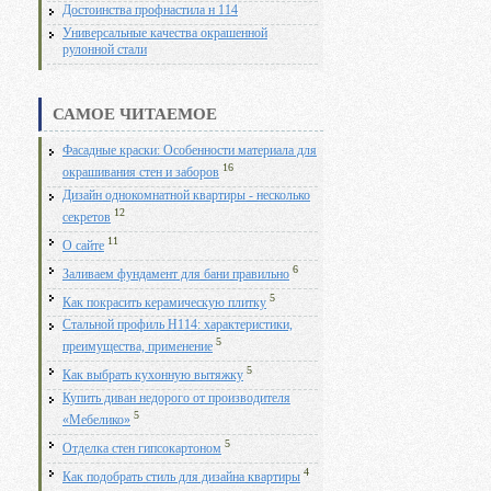
Достоинства профнастила н 114
Универсальные качества окрашенной
рулонной стали
САМОЕ ЧИТАЕМОЕ
Фасадные краски: Особенности материала для
16
окрашивания стен и заборов
Дизайн однокомнатной квартиры - несколько
12
секретов
11
О сайте
6
Заливаем фундамент для бани правильно
5
Как покрасить керамическую плитку
Стальной профиль Н114: характеристики,
5
преимущества, применение
5
Как выбрать кухонную вытяжку
Купить диван недорого от производителя
5
«Мебелико»
5
Отделка стен гипсокартоном
4
Как подобрать стиль для дизайна квартиры