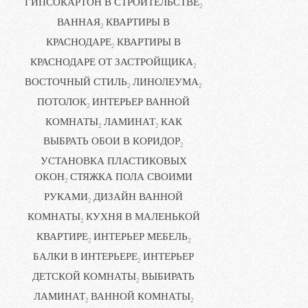
ГИПСОКАРТОН В СТРОИТЕЛЬСТВЕ
2
ВАННАЯ
КВАРТИРЫ В
2
КРАСНОДАРЕ
КВАРТИРЫ В
2
КРАСНОДАРЕ ОТ ЗАСТРОЙЩИКА
2
ВОСТОЧНЫЙ СТИЛЬ
ЛИНОЛЕУМА
2
2
ПОТОЛОК
ИНТЕРЬЕР ВАННОЙ
2
КОМНАТЫ
ЛАМИНАТ
КАК
2
2
ВЫБРАТЬ ОБОИ В КОРИДОР
2
УСТАНОВКА ПЛАСТИКОВЫХ
ОКОН
СТЯЖКА ПОЛА СВОИМИ
2
РУКАМИ
ДИЗАЙН ВАННОЙ
2
КОМНАТЫ
КУХНЯ В МАЛЕНЬКОЙ
2
КВАРТИРЕ
ИНТЕРЬЕР МЕБЕЛЬ
2
2
БАЛКИ В ИНТЕРЬЕРЕ
ИНТЕРЬЕР
2
ДЕТСКОЙ КОМНАТЫ
ВЫБИРАТЬ
2
ЛАМИНАТ
ВАННОЙ КОМНАТЫ
2
2