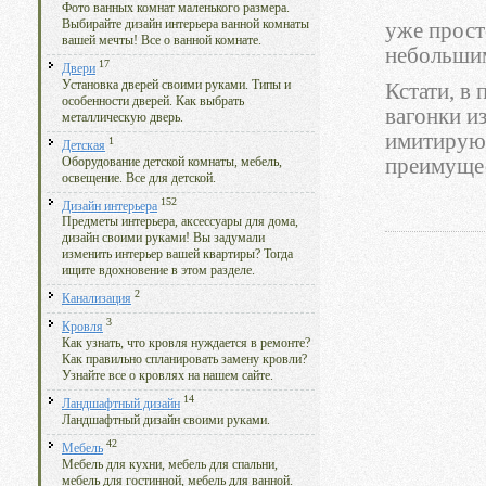
Фото ванных комнат маленького размера.
Выбирайте дизайн интерьера ванной комнаты
уже прост
вашей мечты! Все о ванной комнате.
небольшим
17
Двери
Установка дверей своими руками. Типы и
Кстати, в
особенности дверей. Как выбрать
вагонки из
металлическую дверь.
имитирующ
1
Детская
преимущес
Оборудование детской комнаты, мебель,
освещение. Все для детской.
152
Дизайн интерьера
Предметы интерьера, аксессуары для дома,
дизайн своими руками! Вы задумали
изменить интерьер вашей квартиры? Тогда
ищите вдохновение в этом разделе.
2
Канализация
3
Кровля
Как узнать, что кровля нуждается в ремонте?
Как правильно спланировать замену кровли?
Узнайте все о кровлях на нашем сайте.
14
Ландшафтный дизайн
Ландшафтный дизайн своими руками.
42
Мебель
Мебель для кухни, мебель для спальни,
мебель для гостинной, мебель для ванной.