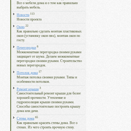
Все о мебели дома и о том как правильно
выбрать мебель.
113
Новости
Новости проекта
22
Окно
Как правильно сделать монтаж пластиковых
окон (установку окон пвх), монтаж окон по
госту.
6
Перегородки
Межкомнатная перегородка своими руками
защищает от шума. Делаем межкомнатные
перегородки своими руками. Строительство
новых перегородок.
17
Потолок дома
Монтаж потолка своими руками. Типы и
особенности потолков.
3
Ремонт крыши
Самостоятельный ремонт крыши для более
хорошей прочности. Утепление и
гидроизоляция крыши своими руками.
Способы самостоятельно построить крышу
дома или дачи.
65
Стены дома
Как правильно красить стены дома. Все о
стенах. Из чего строить прочную стену.