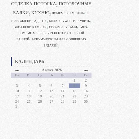
ОТДЕЛКА ПОТОЛКА
ПОТОЛОЧНЫЕ
2
БАЛКИ
КУХНЮ
HOMEME RU МЕБЕЛЬ
IP
1
2
2
ТЕЛЕВИДЕНИЕ АДРЕСА
META-KEYWORDS: КУПИТЬ
1
1
GUCA ПЕЧИ КАМИНЫ
CВОИМИ РУКАМИ
IMEX
1
1
1
HOMEME МЕБЕЛЬ
7 РЕЦЕПТОВ СТИЛЬНОЙ
1
ВАННОЙ
АККУМУЛЯТОРЫ ДЛЯ СОЛНЕЧНЫХ
1
БАТАРЕЙ
1
КАЛЕНДАРЬ
««
Август 2026
»»
Пн
Вт
Ср
Чт
Пт
Сб
Вс
1
2
3
4
5
6
7
8
9
10
11
12
13
14
15
16
17
18
19
20
21
22
23
24
25
26
27
28
29
30
31