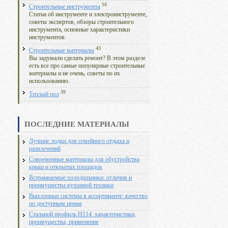
16
Строительные инструменты
Статьи об инструменте и электроинструменте,
советы экспертов, обзоры строительного
инструмента, основные характеристики
инструментов.
43
Строительные материалы
Вы задумали сделать ремонт? В этом разделе
есть все про самые популярные строительные
материалы и не очень, советы по их
использованию.
39
Теплый пол
ПОСЛЕДНИЕ МАТЕРИАЛЫ
Лучшие лодки для семейного отдыха и
развлечений
Современные материалы для обустройства
крыш и открытых площадок
Встраиваемые холодильники: отличия и
преимущества кухонной техники
Выхлопные системы в ассортименте: качество
по доступным ценам
Стальной профиль Н114: характеристики,
преимущества, применение