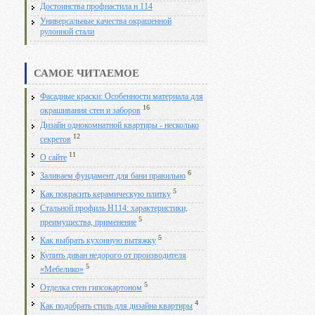
Достоинства профнастила н 114
Универсальные качества окрашенной
рулонной стали
САМОЕ ЧИТАЕМОЕ
Фасадные краски: Особенности материала для
16
окрашивания стен и заборов
Дизайн однокомнатной квартиры - несколько
12
секретов
11
О сайте
6
Заливаем фундамент для бани правильно
5
Как покрасить керамическую плитку
Стальной профиль Н114: характеристики,
5
преимущества, применение
5
Как выбрать кухонную вытяжку
Купить диван недорого от производителя
5
«Мебелико»
5
Отделка стен гипсокартоном
4
Как подобрать стиль для дизайна квартиры