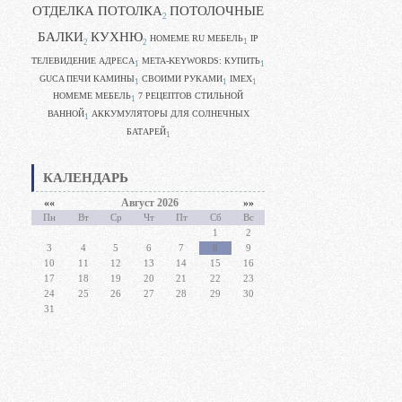
ОТДЕЛКА ПОТОЛКА
ПОТОЛОЧНЫЕ
2
БАЛКИ
КУХНЮ
HOMEME RU МЕБЕЛЬ
IP
1
2
2
ТЕЛЕВИДЕНИЕ АДРЕСА
META-KEYWORDS: КУПИТЬ
1
1
GUCA ПЕЧИ КАМИНЫ
CВОИМИ РУКАМИ
IMEX
1
1
1
HOMEME МЕБЕЛЬ
7 РЕЦЕПТОВ СТИЛЬНОЙ
1
ВАННОЙ
АККУМУЛЯТОРЫ ДЛЯ СОЛНЕЧНЫХ
1
БАТАРЕЙ
1
КАЛЕНДАРЬ
««
Август 2026
»»
Пн
Вт
Ср
Чт
Пт
Сб
Вс
1
2
3
4
5
6
7
8
9
10
11
12
13
14
15
16
17
18
19
20
21
22
23
24
25
26
27
28
29
30
31