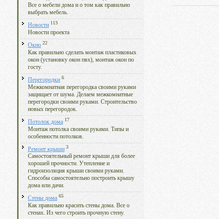
Все о мебели дома и о том как правильно
выбрать мебель.
113
Новости
Новости проекта
22
Окно
Как правильно сделать монтаж пластиковых
окон (установку окон пвх), монтаж окон по
госту.
6
Перегородки
Межкомнатная перегородка своими руками
защищает от шума. Делаем межкомнатные
перегородки своими руками. Строительство
новых перегородок.
17
Потолок дома
Монтаж потолка своими руками. Типы и
особенности потолков.
3
Ремонт крыши
Самостоятельный ремонт крыши для более
хорошей прочности. Утепление и
гидроизоляция крыши своими руками.
Способы самостоятельно построить крышу
дома или дачи.
65
Стены дома
Как правильно красить стены дома. Все о
стенах. Из чего строить прочную стену.