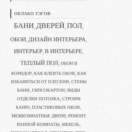
ОБЛАКО ТЭГОВ
БАНИ
ДВЕРЕЙ
ПОЛ
4
4
4
ОБОИ
ДИЗАЙН ИНТЕРЬЕРА
3
3
ИНТЕРЬЕР
В ИНТЕРЬЕРЕ
3
3
ТЕПЛЫЙ ПОЛ
ОБОИ В
3
КОРИДОР
КАК КЛЕИТЬ ОБОИ
КАК
2
2
ИЗБАВИТЬСЯ ОТ ПЛЕСЕНИ
СТЕНЫ
2
БАНИ
ГИПСОКАРТОН
ВИДЫ
2
2
ОТДЕЛКИ ПОТОЛКА
СТРОИМ
2
БАНЮ
ПЛАСТИКОВЫХ ОКОН
2
2
МЕЖКОМНАТНЫЕ ДВЕРИ
РЕМОНТ
2
ВАННОЙ КОМНАТЫ
МЕБЕЛЬ
2
2