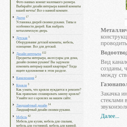
Фото ванных комнат маленького размера.
Выбирайте дизайн интерьера ванной комнаты
вашей мечты! Все о ванной комнате.
17
Двери
Установка дверей своими руками. Типы и
особенности дверей. Как выбрать
Металлич
металлическую дверь.
конструкц
1
Детская
проводить
Оборудование детской комнаты, мебель,
освещение. Все для детской.
Водоотво
152
Дизайн интерьера
Предметы интерьера, аксессуары для дома,
Вид канал
дизайн своими руками! Вы задумали
изменить интерьер вашей квартиры? Тогда
созданы, 
ищите вдохновение в этом разделе.
между ств
2
Канализация
Газонапо
3
Кровля
Как узнать, что кровля нуждается в ремонте?
Закачка и
Как правильно спланировать замену кровли?
Узнайте все о кровлях на нашем сайте.
стеклами в
14
звукоизол
Ландшафтный дизайн
Ландшафтный дизайн своими руками.
Далее...
42
Мебель
Мебель для кухни, мебель для спальни,
мебель для гостинной, мебель для ванной.