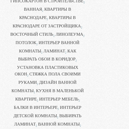
ГИПСОКАРТОН В СТРОИТЕЛЬСТВЕ
2
ВАННАЯ
КВАРТИРЫ В
2
КРАСНОДАРЕ
КВАРТИРЫ В
2
КРАСНОДАРЕ ОТ ЗАСТРОЙЩИКА
2
ВОСТОЧНЫЙ СТИЛЬ
ЛИНОЛЕУМА
2
2
ПОТОЛОК
ИНТЕРЬЕР ВАННОЙ
2
КОМНАТЫ
ЛАМИНАТ
КАК
2
2
ВЫБРАТЬ ОБОИ В КОРИДОР
2
УСТАНОВКА ПЛАСТИКОВЫХ
ОКОН
СТЯЖКА ПОЛА СВОИМИ
2
РУКАМИ
ДИЗАЙН ВАННОЙ
2
КОМНАТЫ
КУХНЯ В МАЛЕНЬКОЙ
2
КВАРТИРЕ
ИНТЕРЬЕР МЕБЕЛЬ
2
2
БАЛКИ В ИНТЕРЬЕРЕ
ИНТЕРЬЕР
2
ДЕТСКОЙ КОМНАТЫ
ВЫБИРАТЬ
2
ЛАМИНАТ
ВАННОЙ КОМНАТЫ
2
2