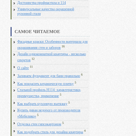
Достоинства профнастила н 114
Универсальные качества окрашенной
рулонной стали
САМОЕ ЧИТАЕМОЕ
Фасадные краски: Особенности материала для
16
окрашивания стен и заборов
Дизайн однокомнатной квартиры - несколько
12
секретов
11
О сайте
6
Заливаем фундамент для бани правильно
5
Как покрасить керамическую плитку
Стальной профиль Н114: характеристики,
5
преимущества, применение
5
Как выбрать кухонную вытяжку
Купить диван недорого от производителя
5
«Мебелико»
5
Отделка стен гипсокартоном
4
Как подобрать стиль для дизайна квартиры