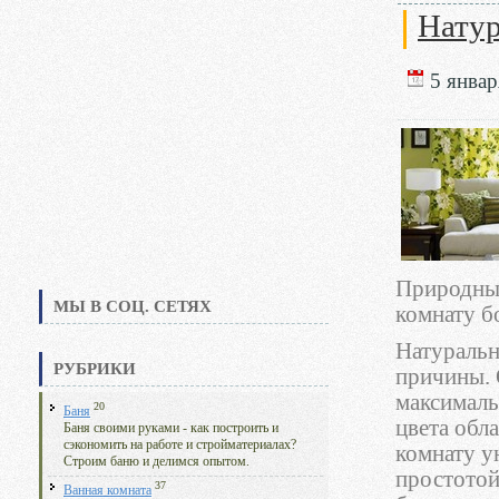
Натур
5 январ
Природные
МЫ В СОЦ. СЕТЯХ
комнату б
Натуральн
РУБРИКИ
причины. 
максималь
20
Баня
цвета обл
Баня своими руками - как построить и
сэкономить на работе и стройматериалах?
комнату у
Строим баню и делимся опытом.
простотой
37
Ванная комната