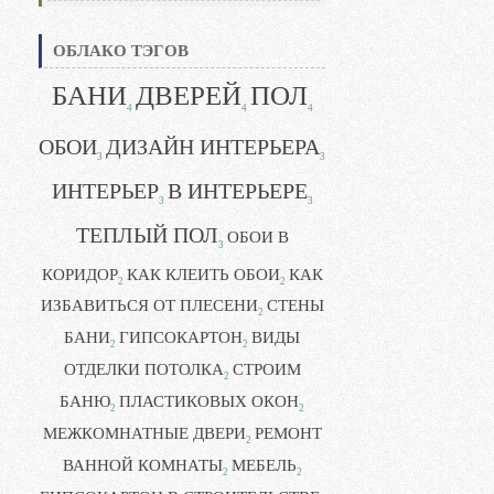
ОБЛАКО ТЭГОВ
БАНИ
ДВЕРЕЙ
ПОЛ
4
4
4
ОБОИ
ДИЗАЙН ИНТЕРЬЕРА
3
3
ИНТЕРЬЕР
В ИНТЕРЬЕРЕ
3
3
ТЕПЛЫЙ ПОЛ
ОБОИ В
3
КОРИДОР
КАК КЛЕИТЬ ОБОИ
КАК
2
2
ИЗБАВИТЬСЯ ОТ ПЛЕСЕНИ
СТЕНЫ
2
БАНИ
ГИПСОКАРТОН
ВИДЫ
2
2
ОТДЕЛКИ ПОТОЛКА
СТРОИМ
2
БАНЮ
ПЛАСТИКОВЫХ ОКОН
2
2
МЕЖКОМНАТНЫЕ ДВЕРИ
РЕМОНТ
2
ВАННОЙ КОМНАТЫ
МЕБЕЛЬ
2
2