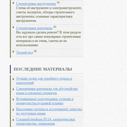
16
Строительные инструменты
Статьи об инструменте и электроинструменте,
советы экспертов, обзоры строительного
инструмента, основные характеристики
инструментов.
43
Строительные материалы
Вы задумали сделать ремонт? В этом разделе
есть все про самые популярные строительные
материалы и не очень, советы по их
использованию.
39
Теплый пол
ПОСЛЕДНИЕ МАТЕРИАЛЫ
Лучшие лодки для семейного отдыха и
развлечений
Современные материалы для обустройства
крыш и открытых площадок
Встраиваемые холодильники: отличия и
преимущества кухонной техники
Выхлопные системы в ассортименте: качество
по доступным ценам
Стальной профиль Н114: характеристики,
преимущества, применение