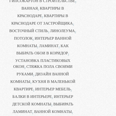
ГИПСОКАРТОН В СТРОИТЕЛЬСТВЕ
2
ВАННАЯ
КВАРТИРЫ В
2
КРАСНОДАРЕ
КВАРТИРЫ В
2
КРАСНОДАРЕ ОТ ЗАСТРОЙЩИКА
2
ВОСТОЧНЫЙ СТИЛЬ
ЛИНОЛЕУМА
2
2
ПОТОЛОК
ИНТЕРЬЕР ВАННОЙ
2
КОМНАТЫ
ЛАМИНАТ
КАК
2
2
ВЫБРАТЬ ОБОИ В КОРИДОР
2
УСТАНОВКА ПЛАСТИКОВЫХ
ОКОН
СТЯЖКА ПОЛА СВОИМИ
2
РУКАМИ
ДИЗАЙН ВАННОЙ
2
КОМНАТЫ
КУХНЯ В МАЛЕНЬКОЙ
2
КВАРТИРЕ
ИНТЕРЬЕР МЕБЕЛЬ
2
2
БАЛКИ В ИНТЕРЬЕРЕ
ИНТЕРЬЕР
2
ДЕТСКОЙ КОМНАТЫ
ВЫБИРАТЬ
2
ЛАМИНАТ
ВАННОЙ КОМНАТЫ
2
2