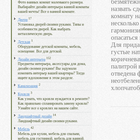
безмятежн
Фото ванных комнат маленького размера.
Выбирайте дизайн интерьера ванной комнаты
назвать с
вашей мечты! Все о ванной комнате.
комнату н
17
Двери
несколько
Установка дверей своими руками. Типы и
гармонизи
особенности дверей. Как выбрать
металлическую дверь.
опасаться
1
Детская
Для прида
Оборудование детской комнаты, мебель,
густые на
освещение. Все для детской.
коричнева
152
Дизайн интерьера
Предметы интерьера, аксессуары для дома,
палитрой 
дизайн своими руками! Вы задумали
отведена 
изменить интерьер вашей квартиры? Тогда
ищите вдохновение в этом разделе.
неотбелен
2
Канализация
хлопчатоб
3
Кровля
Как узнать, что кровля нуждается в ремонте?
Как правильно спланировать замену кровли?
Узнайте все о кровлях на нашем сайте.
14
Ландшафтный дизайн
Ландшафтный дизайн своими руками.
42
Мебель
Мебель для кухни, мебель для спальни,
мебель для гостинной, мебель для ванной.