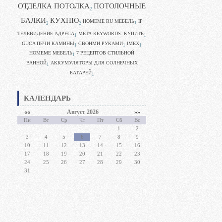
ОТДЕЛКА ПОТОЛКА
ПОТОЛОЧНЫЕ
2
БАЛКИ
КУХНЮ
HOMEME RU МЕБЕЛЬ
IP
1
2
2
ТЕЛЕВИДЕНИЕ АДРЕСА
META-KEYWORDS: КУПИТЬ
1
1
GUCA ПЕЧИ КАМИНЫ
CВОИМИ РУКАМИ
IMEX
1
1
1
HOMEME МЕБЕЛЬ
7 РЕЦЕПТОВ СТИЛЬНОЙ
1
ВАННОЙ
АККУМУЛЯТОРЫ ДЛЯ СОЛНЕЧНЫХ
1
БАТАРЕЙ
1
КАЛЕНДАРЬ
««
Август 2026
»»
Пн
Вт
Ср
Чт
Пт
Сб
Вс
1
2
3
4
5
6
7
8
9
10
11
12
13
14
15
16
17
18
19
20
21
22
23
24
25
26
27
28
29
30
31