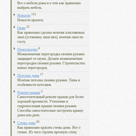
Все о мебели дома и о том как правильно
выбрать мебель.
113
Новости
Новости проекта
22
Окно
Как правильно сделать монтаж пластиковых
окон (установку окон пвх), монтаж окон по
госту.
6
Перегородки
Межкомнатная перегородка своими руками
защищает от шума. Делаем межкомнатные
перегородки своими руками. Строительство
новых перегородок.
17
Потолок дома
Монтаж потолка своими руками. Типы и
особенности потолков.
3
Ремонт крыши
Самостоятельный ремонт крыши для более
хорошей прочности. Утепление и
гидроизоляция крыши своими руками.
Способы самостоятельно построить крышу
дома или дачи.
65
Стены дома
Как правильно красить стены дома. Все о
стенах. Из чего строить прочную стену.