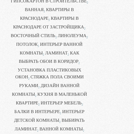
ГИПСОКАРТОН В СТРОИТЕЛЬСТВЕ
2
ВАННАЯ
КВАРТИРЫ В
2
КРАСНОДАРЕ
КВАРТИРЫ В
2
КРАСНОДАРЕ ОТ ЗАСТРОЙЩИКА
2
ВОСТОЧНЫЙ СТИЛЬ
ЛИНОЛЕУМА
2
2
ПОТОЛОК
ИНТЕРЬЕР ВАННОЙ
2
КОМНАТЫ
ЛАМИНАТ
КАК
2
2
ВЫБРАТЬ ОБОИ В КОРИДОР
2
УСТАНОВКА ПЛАСТИКОВЫХ
ОКОН
СТЯЖКА ПОЛА СВОИМИ
2
РУКАМИ
ДИЗАЙН ВАННОЙ
2
КОМНАТЫ
КУХНЯ В МАЛЕНЬКОЙ
2
КВАРТИРЕ
ИНТЕРЬЕР МЕБЕЛЬ
2
2
БАЛКИ В ИНТЕРЬЕРЕ
ИНТЕРЬЕР
2
ДЕТСКОЙ КОМНАТЫ
ВЫБИРАТЬ
2
ЛАМИНАТ
ВАННОЙ КОМНАТЫ
2
2