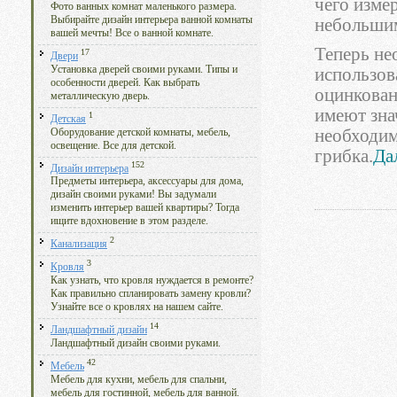
чего изме
Фото ванных комнат маленького размера.
Выбирайте дизайн интерьера ванной комнаты
небольшим
вашей мечты! Все о ванной комнате.
Теперь не
17
Двери
Установка дверей своими руками. Типы и
использов
особенности дверей. Как выбрать
оцинкован
металлическую дверь.
имеют зна
1
Детская
необходим
Оборудование детской комнаты, мебель,
освещение. Все для детской.
грибка.
Дал
152
Дизайн интерьера
Предметы интерьера, аксессуары для дома,
дизайн своими руками! Вы задумали
изменить интерьер вашей квартиры? Тогда
ищите вдохновение в этом разделе.
2
Канализация
3
Кровля
Как узнать, что кровля нуждается в ремонте?
Как правильно спланировать замену кровли?
Узнайте все о кровлях на нашем сайте.
14
Ландшафтный дизайн
Ландшафтный дизайн своими руками.
42
Мебель
Мебель для кухни, мебель для спальни,
мебель для гостинной, мебель для ванной.