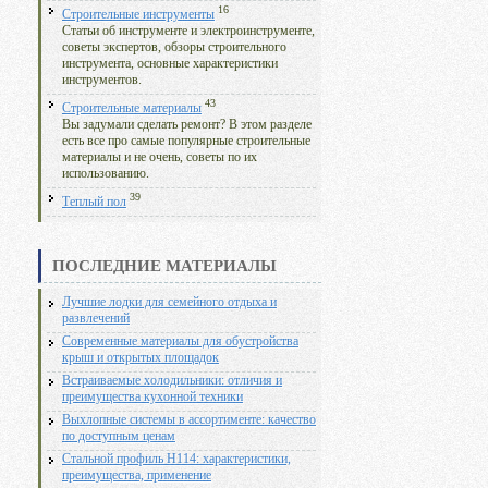
16
Строительные инструменты
Статьи об инструменте и электроинструменте,
советы экспертов, обзоры строительного
инструмента, основные характеристики
инструментов.
43
Строительные материалы
Вы задумали сделать ремонт? В этом разделе
есть все про самые популярные строительные
материалы и не очень, советы по их
использованию.
39
Теплый пол
ПОСЛЕДНИЕ МАТЕРИАЛЫ
Лучшие лодки для семейного отдыха и
развлечений
Современные материалы для обустройства
крыш и открытых площадок
Встраиваемые холодильники: отличия и
преимущества кухонной техники
Выхлопные системы в ассортименте: качество
по доступным ценам
Стальной профиль Н114: характеристики,
преимущества, применение