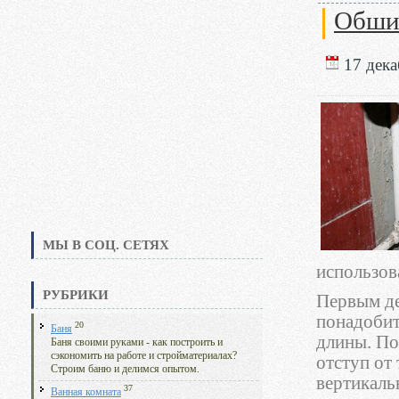
Обшив
17 дека
МЫ В СОЦ. СЕТЯХ
использов
РУБРИКИ
Первым де
понадобит
20
Баня
длины. По
Баня своими руками - как построить и
сэкономить на работе и стройматериалах?
отступ от 
Строим баню и делимся опытом.
вертикаль
37
Ванная комната