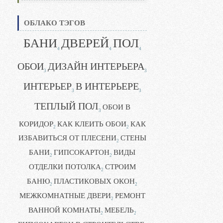
ОБЛАКО ТЭГОВ
БАНИ
ДВЕРЕЙ
ПОЛ
4
4
4
ОБОИ
ДИЗАЙН ИНТЕРЬЕРА
3
3
ИНТЕРЬЕР
В ИНТЕРЬЕРЕ
3
3
ТЕПЛЫЙ ПОЛ
ОБОИ В
3
КОРИДОР
КАК КЛЕИТЬ ОБОИ
КАК
2
2
ИЗБАВИТЬСЯ ОТ ПЛЕСЕНИ
СТЕНЫ
2
БАНИ
ГИПСОКАРТОН
ВИДЫ
2
2
ОТДЕЛКИ ПОТОЛКА
СТРОИМ
2
БАНЮ
ПЛАСТИКОВЫХ ОКОН
2
2
МЕЖКОМНАТНЫЕ ДВЕРИ
РЕМОНТ
2
ВАННОЙ КОМНАТЫ
МЕБЕЛЬ
2
2