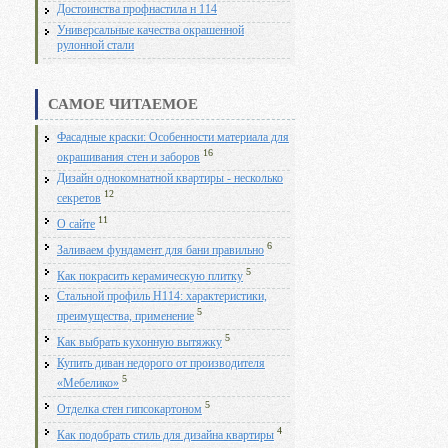
Достоинства профнастила н 114
Универсальные качества окрашенной
рулонной стали
САМОЕ ЧИТАЕМОЕ
Фасадные краски: Особенности материала для
16
окрашивания стен и заборов
Дизайн однокомнатной квартиры - несколько
12
секретов
11
О сайте
6
Заливаем фундамент для бани правильно
5
Как покрасить керамическую плитку
Стальной профиль Н114: характеристики,
5
преимущества, применение
5
Как выбрать кухонную вытяжку
Купить диван недорого от производителя
5
«Мебелико»
5
Отделка стен гипсокартоном
4
Как подобрать стиль для дизайна квартиры