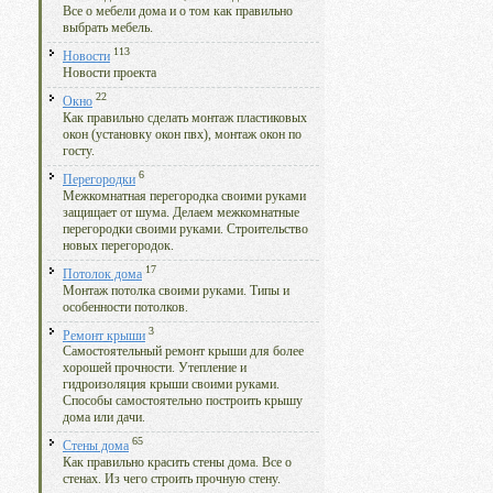
Все о мебели дома и о том как правильно
выбрать мебель.
113
Новости
Новости проекта
22
Окно
Как правильно сделать монтаж пластиковых
окон (установку окон пвх), монтаж окон по
госту.
6
Перегородки
Межкомнатная перегородка своими руками
защищает от шума. Делаем межкомнатные
перегородки своими руками. Строительство
новых перегородок.
17
Потолок дома
Монтаж потолка своими руками. Типы и
особенности потолков.
3
Ремонт крыши
Самостоятельный ремонт крыши для более
хорошей прочности. Утепление и
гидроизоляция крыши своими руками.
Способы самостоятельно построить крышу
дома или дачи.
65
Стены дома
Как правильно красить стены дома. Все о
стенах. Из чего строить прочную стену.