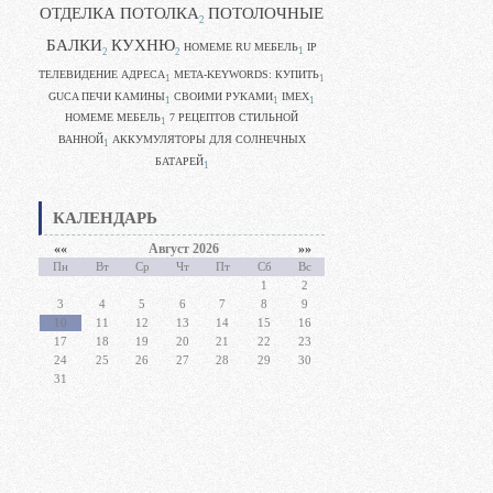
ОТДЕЛКА ПОТОЛКА
ПОТОЛОЧНЫЕ
2
БАЛКИ
КУХНЮ
HOMEME RU МЕБЕЛЬ
IP
1
2
2
ТЕЛЕВИДЕНИЕ АДРЕСА
META-KEYWORDS: КУПИТЬ
1
1
GUCA ПЕЧИ КАМИНЫ
CВОИМИ РУКАМИ
IMEX
1
1
1
HOMEME МЕБЕЛЬ
7 РЕЦЕПТОВ СТИЛЬНОЙ
1
ВАННОЙ
АККУМУЛЯТОРЫ ДЛЯ СОЛНЕЧНЫХ
1
БАТАРЕЙ
1
КАЛЕНДАРЬ
««
Август 2026
»»
Пн
Вт
Ср
Чт
Пт
Сб
Вс
1
2
3
4
5
6
7
8
9
10
11
12
13
14
15
16
17
18
19
20
21
22
23
24
25
26
27
28
29
30
31