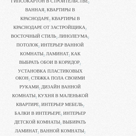
ГИПСОКАРТОН В СТРОИТЕЛЬСТВЕ
2
ВАННАЯ
КВАРТИРЫ В
2
КРАСНОДАРЕ
КВАРТИРЫ В
2
КРАСНОДАРЕ ОТ ЗАСТРОЙЩИКА
2
ВОСТОЧНЫЙ СТИЛЬ
ЛИНОЛЕУМА
2
2
ПОТОЛОК
ИНТЕРЬЕР ВАННОЙ
2
КОМНАТЫ
ЛАМИНАТ
КАК
2
2
ВЫБРАТЬ ОБОИ В КОРИДОР
2
УСТАНОВКА ПЛАСТИКОВЫХ
ОКОН
СТЯЖКА ПОЛА СВОИМИ
2
РУКАМИ
ДИЗАЙН ВАННОЙ
2
КОМНАТЫ
КУХНЯ В МАЛЕНЬКОЙ
2
КВАРТИРЕ
ИНТЕРЬЕР МЕБЕЛЬ
2
2
БАЛКИ В ИНТЕРЬЕРЕ
ИНТЕРЬЕР
2
ДЕТСКОЙ КОМНАТЫ
ВЫБИРАТЬ
2
ЛАМИНАТ
ВАННОЙ КОМНАТЫ
2
2