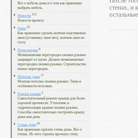
После тог
Все о мебели дома и о том как правильно
стенах, и
выбрать мебель.
остальные
113
Новости
Новости проекта
22
Окно
Как правильно сделать монтаж пластиковых
окон (установку окон пвх), монтаж окон по
госту.
6
Перегородки
Межкомнатная перегородка своими руками
защищает от шума. Делаем межкомнатные
перегородки своими руками. Строительство
новых перегородок.
17
Потолок дома
Монтаж потолка своими руками. Типы и
особенности потолков.
3
Ремонт крыши
Самостоятельный ремонт крыши для более
хорошей прочности. Утепление и
гидроизоляция крыши своими руками.
Способы самостоятельно построить крышу
дома или дачи.
65
Стены дома
Как правильно красить стены дома. Все о
стенах. Из чего строить прочную стену.