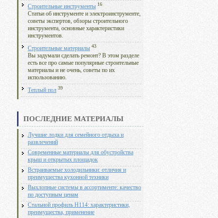
16
Строительные инструменты
Статьи об инструменте и электроинструменте,
советы экспертов, обзоры строительного
инструмента, основные характеристики
инструментов.
43
Строительные материалы
Вы задумали сделать ремонт? В этом разделе
есть все про самые популярные строительные
материалы и не очень, советы по их
использованию.
39
Теплый пол
ПОСЛЕДНИЕ МАТЕРИАЛЫ
Лучшие лодки для семейного отдыха и
развлечений
Современные материалы для обустройства
крыш и открытых площадок
Встраиваемые холодильники: отличия и
преимущества кухонной техники
Выхлопные системы в ассортименте: качество
по доступным ценам
Стальной профиль Н114: характеристики,
преимущества, применение