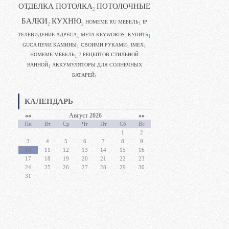
ОТДЕЛКА ПОТОЛКА
ПОТОЛОЧНЫЕ
2
БАЛКИ
КУХНЮ
HOMEME RU МЕБЕЛЬ
IP
1
2
2
ТЕЛЕВИДЕНИЕ АДРЕСА
META-KEYWORDS: КУПИТЬ
1
1
GUCA ПЕЧИ КАМИНЫ
CВОИМИ РУКАМИ
IMEX
1
1
1
HOMEME МЕБЕЛЬ
7 РЕЦЕПТОВ СТИЛЬНОЙ
1
ВАННОЙ
АККУМУЛЯТОРЫ ДЛЯ СОЛНЕЧНЫХ
1
БАТАРЕЙ
1
КАЛЕНДАРЬ
««
Август 2026
»»
Пн
Вт
Ср
Чт
Пт
Сб
Вс
1
2
3
4
5
6
7
8
9
10
11
12
13
14
15
16
17
18
19
20
21
22
23
24
25
26
27
28
29
30
31