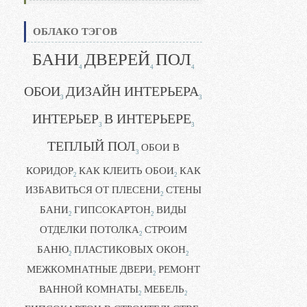
ОБЛАКО ТЭГОВ
БАНИ
ДВЕРЕЙ
ПОЛ
4
4
4
ОБОИ
ДИЗАЙН ИНТЕРЬЕРА
3
3
ИНТЕРЬЕР
В ИНТЕРЬЕРЕ
3
3
ТЕПЛЫЙ ПОЛ
ОБОИ В
3
КОРИДОР
КАК КЛЕИТЬ ОБОИ
КАК
2
2
ИЗБАВИТЬСЯ ОТ ПЛЕСЕНИ
СТЕНЫ
2
БАНИ
ГИПСОКАРТОН
ВИДЫ
2
2
ОТДЕЛКИ ПОТОЛКА
СТРОИМ
2
БАНЮ
ПЛАСТИКОВЫХ ОКОН
2
2
МЕЖКОМНАТНЫЕ ДВЕРИ
РЕМОНТ
2
ВАННОЙ КОМНАТЫ
МЕБЕЛЬ
2
2