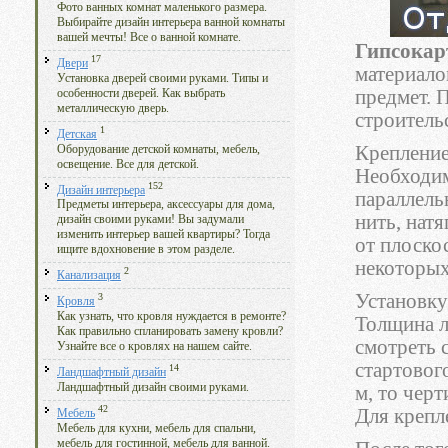
Фото ванных комнат маленького размера.
Выбирайте дизайн интерьера ванной комнаты
вашей мечты! Все о ванной комнате.
Гипсокар
17
Двери
материало
Установка дверей своими руками. Типы и
предмет. 
особенности дверей. Как выбрать
металлическую дверь.
строительс
1
Детская
Крепление
Оборудование детской комнаты, мебель,
освещение. Все для детской.
Необходим
152
Дизайн интерьера
параллель
Предметы интерьера, аксессуары для дома,
нить, натя
дизайн своими руками! Вы задумали
изменить интерьер вашей квартиры? Тогда
от плоско
ищите вдохновение в этом разделе.
некоторых
2
Канализация
Установку
3
Кровля
Как узнать, что кровля нуждается в ремонте?
Толщина л
Как правильно спланировать замену кровли?
смотреть 
Узнайте все о кровлях на нашем сайте.
стартовог
14
Ландшафтный дизайн
Ландшафтный дизайн своими руками.
м, то чер
42
Для крепл
Мебель
Мебель для кухни, мебель для спальни,
мебель для гостинной, мебель для ванной.