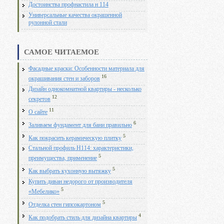
Достоинства профнастила н 114
Универсальные качества окрашенной
рулонной стали
САМОЕ ЧИТАЕМОЕ
Фасадные краски: Особенности материала для
16
окрашивания стен и заборов
Дизайн однокомнатной квартиры - несколько
12
секретов
11
О сайте
6
Заливаем фундамент для бани правильно
5
Как покрасить керамическую плитку
Стальной профиль Н114: характеристики,
5
преимущества, применение
5
Как выбрать кухонную вытяжку
Купить диван недорого от производителя
5
«Мебелико»
5
Отделка стен гипсокартоном
4
Как подобрать стиль для дизайна квартиры