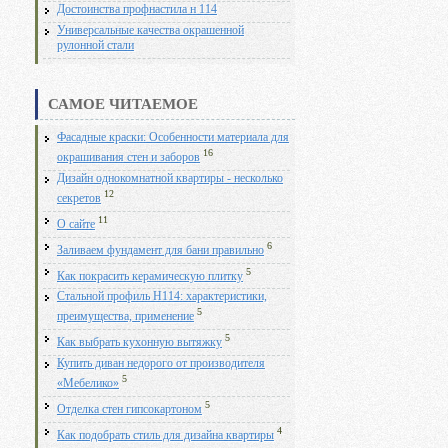
Достоинства профнастила н 114
Универсальные качества окрашенной
рулонной стали
САМОЕ ЧИТАЕМОЕ
Фасадные краски: Особенности материала для
16
окрашивания стен и заборов
Дизайн однокомнатной квартиры - несколько
12
секретов
11
О сайте
6
Заливаем фундамент для бани правильно
5
Как покрасить керамическую плитку
Стальной профиль Н114: характеристики,
5
преимущества, применение
5
Как выбрать кухонную вытяжку
Купить диван недорого от производителя
5
«Мебелико»
5
Отделка стен гипсокартоном
4
Как подобрать стиль для дизайна квартиры