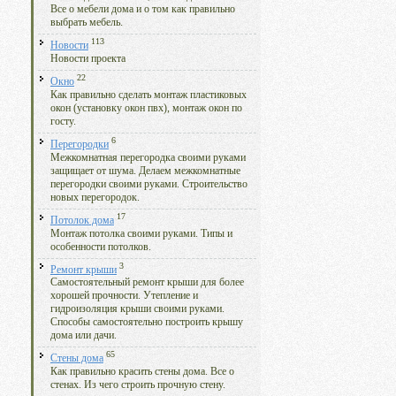
Все о мебели дома и о том как правильно
выбрать мебель.
113
Новости
Новости проекта
22
Окно
Как правильно сделать монтаж пластиковых
окон (установку окон пвх), монтаж окон по
госту.
6
Перегородки
Межкомнатная перегородка своими руками
защищает от шума. Делаем межкомнатные
перегородки своими руками. Строительство
новых перегородок.
17
Потолок дома
Монтаж потолка своими руками. Типы и
особенности потолков.
3
Ремонт крыши
Самостоятельный ремонт крыши для более
хорошей прочности. Утепление и
гидроизоляция крыши своими руками.
Способы самостоятельно построить крышу
дома или дачи.
65
Стены дома
Как правильно красить стены дома. Все о
стенах. Из чего строить прочную стену.