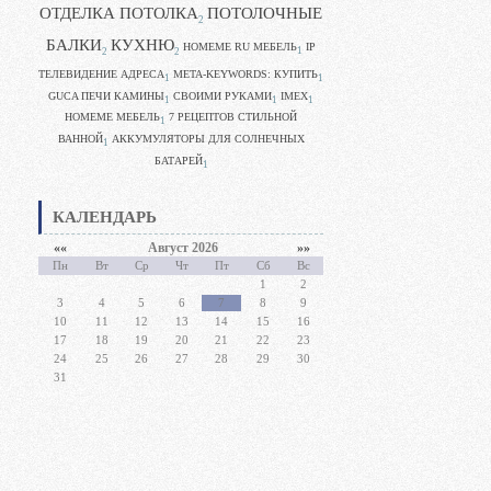
ОТДЕЛКА ПОТОЛКА
ПОТОЛОЧНЫЕ
2
БАЛКИ
КУХНЮ
HOMEME RU МЕБЕЛЬ
IP
1
2
2
ТЕЛЕВИДЕНИЕ АДРЕСА
META-KEYWORDS: КУПИТЬ
1
1
GUCA ПЕЧИ КАМИНЫ
CВОИМИ РУКАМИ
IMEX
1
1
1
HOMEME МЕБЕЛЬ
7 РЕЦЕПТОВ СТИЛЬНОЙ
1
ВАННОЙ
АККУМУЛЯТОРЫ ДЛЯ СОЛНЕЧНЫХ
1
БАТАРЕЙ
1
КАЛЕНДАРЬ
««
Август 2026
»»
Пн
Вт
Ср
Чт
Пт
Сб
Вс
1
2
3
4
5
6
7
8
9
10
11
12
13
14
15
16
17
18
19
20
21
22
23
24
25
26
27
28
29
30
31