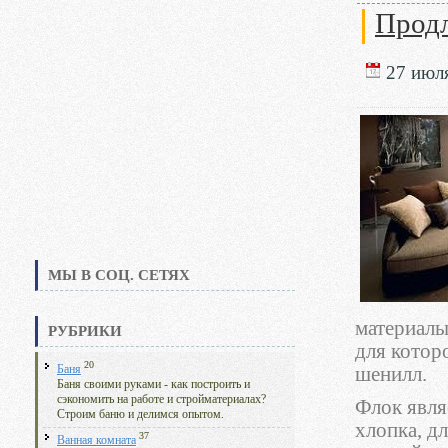
Продл
27 июля
МЫ В СОЦ. СЕТЯХ
материалы
РУБРИКИ
для котор
20
Баня
шенилл.
Баня своими руками - как построить и
сэкономить на работе и стройматериалах?
Флок являе
Строим баню и делимся опытом.
хлопка, д
37
Ванная комната