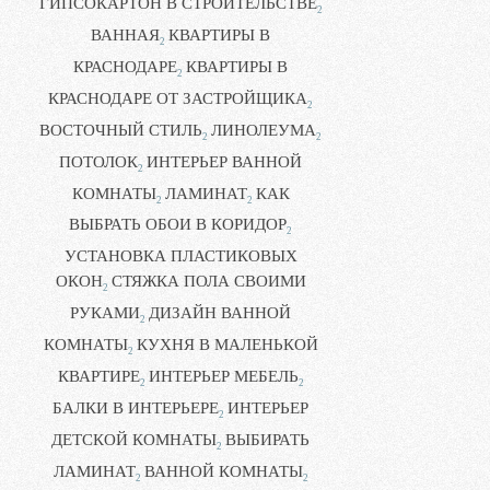
ГИПСОКАРТОН В СТРОИТЕЛЬСТВЕ
2
ВАННАЯ
КВАРТИРЫ В
2
КРАСНОДАРЕ
КВАРТИРЫ В
2
КРАСНОДАРЕ ОТ ЗАСТРОЙЩИКА
2
ВОСТОЧНЫЙ СТИЛЬ
ЛИНОЛЕУМА
2
2
ПОТОЛОК
ИНТЕРЬЕР ВАННОЙ
2
КОМНАТЫ
ЛАМИНАТ
КАК
2
2
ВЫБРАТЬ ОБОИ В КОРИДОР
2
УСТАНОВКА ПЛАСТИКОВЫХ
ОКОН
СТЯЖКА ПОЛА СВОИМИ
2
РУКАМИ
ДИЗАЙН ВАННОЙ
2
КОМНАТЫ
КУХНЯ В МАЛЕНЬКОЙ
2
КВАРТИРЕ
ИНТЕРЬЕР МЕБЕЛЬ
2
2
БАЛКИ В ИНТЕРЬЕРЕ
ИНТЕРЬЕР
2
ДЕТСКОЙ КОМНАТЫ
ВЫБИРАТЬ
2
ЛАМИНАТ
ВАННОЙ КОМНАТЫ
2
2