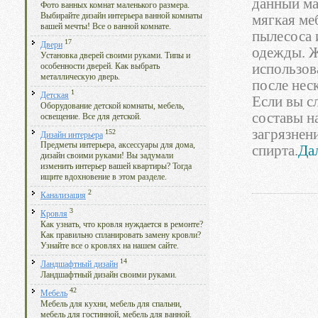
данный ма
Фото ванных комнат маленького размера.
Выбирайте дизайн интерьера ванной комнаты
мягкая ме
вашей мечты! Все о ванной комнате.
пылесоса 
17
Двери
одежды. Ж
Установка дверей своими руками. Типы и
использов
особенности дверей. Как выбрать
металлическую дверь.
после нес
1
Детская
Если вы с
Оборудование детской комнаты, мебель,
составы н
освещение. Все для детской.
загрязнен
152
Дизайн интерьера
Предметы интерьера, аксессуары для дома,
спирта.
Дал
дизайн своими руками! Вы задумали
изменить интерьер вашей квартиры? Тогда
ищите вдохновение в этом разделе.
2
Канализация
3
Кровля
Как узнать, что кровля нуждается в ремонте?
Как правильно спланировать замену кровли?
Узнайте все о кровлях на нашем сайте.
14
Ландшафтный дизайн
Ландшафтный дизайн своими руками.
42
Мебель
Мебель для кухни, мебель для спальни,
мебель для гостинной, мебель для ванной.