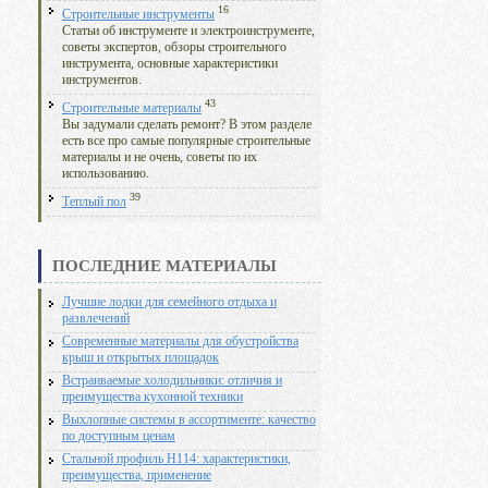
16
Строительные инструменты
Статьи об инструменте и электроинструменте,
советы экспертов, обзоры строительного
инструмента, основные характеристики
инструментов.
43
Строительные материалы
Вы задумали сделать ремонт? В этом разделе
есть все про самые популярные строительные
материалы и не очень, советы по их
использованию.
39
Теплый пол
ПОСЛЕДНИЕ МАТЕРИАЛЫ
Лучшие лодки для семейного отдыха и
развлечений
Современные материалы для обустройства
крыш и открытых площадок
Встраиваемые холодильники: отличия и
преимущества кухонной техники
Выхлопные системы в ассортименте: качество
по доступным ценам
Стальной профиль Н114: характеристики,
преимущества, применение