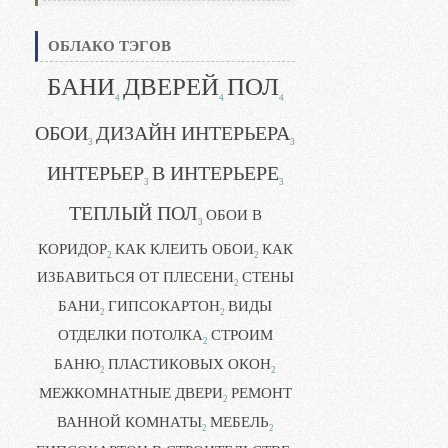
ОБЛАКО ТЭГОВ
БАНИ
ДВЕРЕЙ
ПОЛ
4
4
4
ОБОИ
ДИЗАЙН ИНТЕРЬЕРА
3
3
ИНТЕРЬЕР
В ИНТЕРЬЕРЕ
3
3
ТЕПЛЫЙ ПОЛ
ОБОИ В
3
КОРИДОР
КАК КЛЕИТЬ ОБОИ
КАК
2
2
ИЗБАВИТЬСЯ ОТ ПЛЕСЕНИ
СТЕНЫ
2
БАНИ
ГИПСОКАРТОН
ВИДЫ
2
2
ОТДЕЛКИ ПОТОЛКА
СТРОИМ
2
БАНЮ
ПЛАСТИКОВЫХ ОКОН
2
2
МЕЖКОМНАТНЫЕ ДВЕРИ
РЕМОНТ
2
ВАННОЙ КОМНАТЫ
МЕБЕЛЬ
2
2