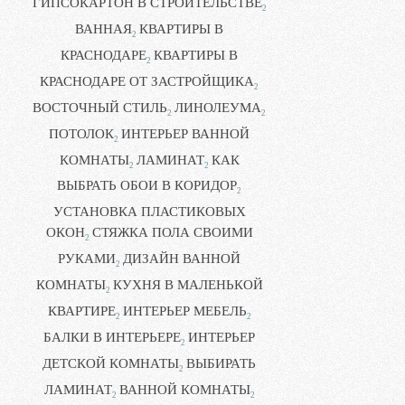
ГИПСОКАРТОН В СТРОИТЕЛЬСТВЕ
2
ВАННАЯ
КВАРТИРЫ В
2
КРАСНОДАРЕ
КВАРТИРЫ В
2
КРАСНОДАРЕ ОТ ЗАСТРОЙЩИКА
2
ВОСТОЧНЫЙ СТИЛЬ
ЛИНОЛЕУМА
2
2
ПОТОЛОК
ИНТЕРЬЕР ВАННОЙ
2
КОМНАТЫ
ЛАМИНАТ
КАК
2
2
ВЫБРАТЬ ОБОИ В КОРИДОР
2
УСТАНОВКА ПЛАСТИКОВЫХ
ОКОН
СТЯЖКА ПОЛА СВОИМИ
2
РУКАМИ
ДИЗАЙН ВАННОЙ
2
КОМНАТЫ
КУХНЯ В МАЛЕНЬКОЙ
2
КВАРТИРЕ
ИНТЕРЬЕР МЕБЕЛЬ
2
2
БАЛКИ В ИНТЕРЬЕРЕ
ИНТЕРЬЕР
2
ДЕТСКОЙ КОМНАТЫ
ВЫБИРАТЬ
2
ЛАМИНАТ
ВАННОЙ КОМНАТЫ
2
2