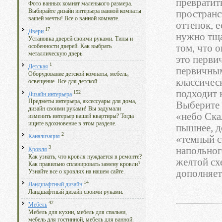
превратит
Фото ванных комнат маленького размера.
Выбирайте дизайн интерьера ванной комнаты
пространс
вашей мечты! Все о ванной комнате.
оттенок, е
17
Двери
нужно тща
Установка дверей своими руками. Типы и
том, что 
особенности дверей. Как выбрать
металлическую дверь.
это перви
1
Детская
первичным
Оборудование детской комнаты, мебель,
классичес
освещение. Все для детской.
подходит 
152
Дизайн интерьера
Предметы интерьера, аксессуары для дома,
Выберите 
дизайн своими руками! Вы задумали
«небо Ска
изменить интерьер вашей квартиры? Тогда
ищите вдохновение в этом разделе.
пышнее, д
2
Канализация
«темный с
3
напольног
Кровля
Как узнать, что кровля нуждается в ремонте?
желтой сх
Как правильно спланировать замену кровли?
дополняет
Узнайте все о кровлях на нашем сайте.
14
Ландшафтный дизайн
Ландшафтный дизайн своими руками.
42
Мебель
Мебель для кухни, мебель для спальни,
мебель для гостинной, мебель для ванной.