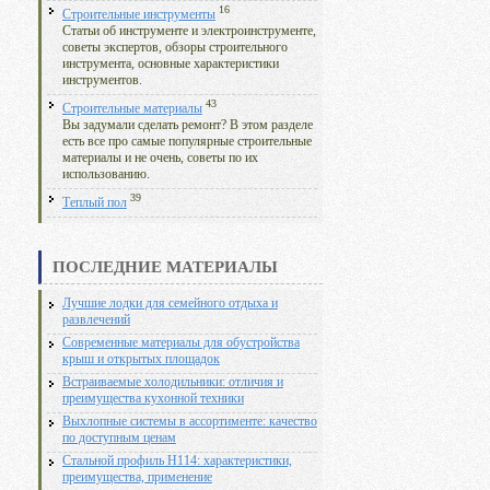
16
Строительные инструменты
Статьи об инструменте и электроинструменте,
советы экспертов, обзоры строительного
инструмента, основные характеристики
инструментов.
43
Строительные материалы
Вы задумали сделать ремонт? В этом разделе
есть все про самые популярные строительные
материалы и не очень, советы по их
использованию.
39
Теплый пол
ПОСЛЕДНИЕ МАТЕРИАЛЫ
Лучшие лодки для семейного отдыха и
развлечений
Современные материалы для обустройства
крыш и открытых площадок
Встраиваемые холодильники: отличия и
преимущества кухонной техники
Выхлопные системы в ассортименте: качество
по доступным ценам
Стальной профиль Н114: характеристики,
преимущества, применение