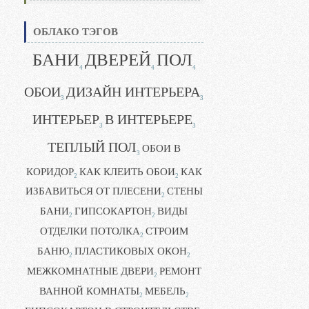
ОБЛАКО ТЭГОВ
БАНИ
ДВЕРЕЙ
ПОЛ
4
4
4
ОБОИ
ДИЗАЙН ИНТЕРЬЕРА
3
3
ИНТЕРЬЕР
В ИНТЕРЬЕРЕ
3
3
ТЕПЛЫЙ ПОЛ
ОБОИ В
3
КОРИДОР
КАК КЛЕИТЬ ОБОИ
КАК
2
2
ИЗБАВИТЬСЯ ОТ ПЛЕСЕНИ
СТЕНЫ
2
БАНИ
ГИПСОКАРТОН
ВИДЫ
2
2
ОТДЕЛКИ ПОТОЛКА
СТРОИМ
2
БАНЮ
ПЛАСТИКОВЫХ ОКОН
2
2
МЕЖКОМНАТНЫЕ ДВЕРИ
РЕМОНТ
2
ВАННОЙ КОМНАТЫ
МЕБЕЛЬ
2
2