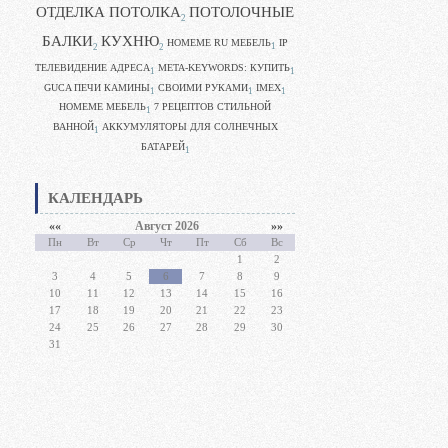
ОТДЕЛКА ПОТОЛКА
ПОТОЛОЧНЫЕ
2
БАЛКИ
КУХНЮ
HOMEME RU МЕБЕЛЬ
IP
1
2
2
ТЕЛЕВИДЕНИЕ АДРЕСА
META-KEYWORDS: КУПИТЬ
1
1
GUCA ПЕЧИ КАМИНЫ
CВОИМИ РУКАМИ
IMEX
1
1
1
HOMEME МЕБЕЛЬ
7 РЕЦЕПТОВ СТИЛЬНОЙ
1
ВАННОЙ
АККУМУЛЯТОРЫ ДЛЯ СОЛНЕЧНЫХ
1
БАТАРЕЙ
1
КАЛЕНДАРЬ
««
Август 2026
»»
Пн
Вт
Ср
Чт
Пт
Сб
Вс
1
2
3
4
5
6
7
8
9
10
11
12
13
14
15
16
17
18
19
20
21
22
23
24
25
26
27
28
29
30
31