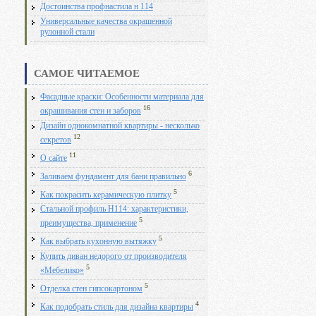
Достоинства профнастила н 114
Универсальные качества окрашенной
рулонной стали
САМОЕ ЧИТАЕМОЕ
Фасадные краски: Особенности материала для
16
окрашивания стен и заборов
Дизайн однокомнатной квартиры - несколько
12
секретов
11
О сайте
6
Заливаем фундамент для бани правильно
5
Как покрасить керамическую плитку
Стальной профиль Н114: характеристики,
5
преимущества, применение
5
Как выбрать кухонную вытяжку
Купить диван недорого от производителя
5
«Мебелико»
5
Отделка стен гипсокартоном
4
Как подобрать стиль для дизайна квартиры