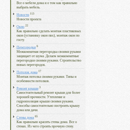
Все о мебели дома и о том как правильно
выбрать мебель.
113
Новости
Новости проекта
22
Окно
Как правильно сделать монтаж пластиковых
окон (установку окон пвх), монтаж окон по
госту.
6
Перегородки
Межкомнатная перегородка своими руками
защищает от шума. Делаем межкомнатные
перегородки своими руками. Строительство
новых перегородок.
17
Потолок дома
Монтаж потолка своими руками. Типы и
особенности потолков.
3
Ремонт крыши
Самостоятельный ремонт крыши для более
хорошей прочности. Утепление и
гидроизоляция крыши своими руками.
Способы самостоятельно построить крышу
дома или дачи.
65
Стены дома
Как правильно красить стены дома. Все о
стенах. Из чего строить прочную стену.