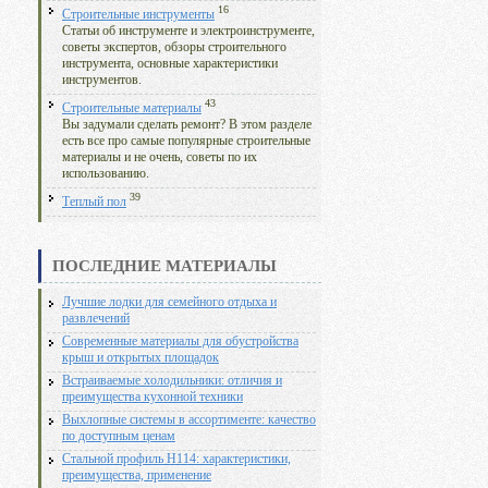
16
Строительные инструменты
Статьи об инструменте и электроинструменте,
советы экспертов, обзоры строительного
инструмента, основные характеристики
инструментов.
43
Строительные материалы
Вы задумали сделать ремонт? В этом разделе
есть все про самые популярные строительные
материалы и не очень, советы по их
использованию.
39
Теплый пол
ПОСЛЕДНИЕ МАТЕРИАЛЫ
Лучшие лодки для семейного отдыха и
развлечений
Современные материалы для обустройства
крыш и открытых площадок
Встраиваемые холодильники: отличия и
преимущества кухонной техники
Выхлопные системы в ассортименте: качество
по доступным ценам
Стальной профиль Н114: характеристики,
преимущества, применение