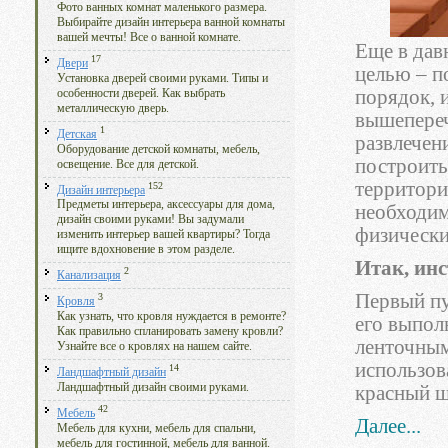
Фото ванных комнат маленького размера.
Выбирайте дизайн интерьера ванной комнаты
вашей мечты! Все о ванной комнате.
Еще в дав
17
Двери
целью – по
Установка дверей своими руками. Типы и
порядок, 
особенности дверей. Как выбрать
металлическую дверь.
вышепереч
1
Детская
развлечен
Оборудование детской комнаты, мебель,
построить
освещение. Все для детской.
территори
152
Дизайн интерьера
Предметы интерьера, аксессуары для дома,
необходим
дизайн своими руками! Вы задумали
физически
изменить интерьер вашей квартиры? Тогда
ищите вдохновение в этом разделе.
Итак, инс
2
Канализация
Первый пу
3
Кровля
Как узнать, что кровля нуждается в ремонте?
его выпол
Как правильно спланировать замену кровли?
ленточным
Узнайте все о кровлях на нашем сайте.
использов
14
Ландшафтный дизайн
Ландшафтный дизайн своими руками.
красный щ
42
Мебель
Далее...
Мебель для кухни, мебель для спальни,
мебель для гостинной, мебель для ванной.