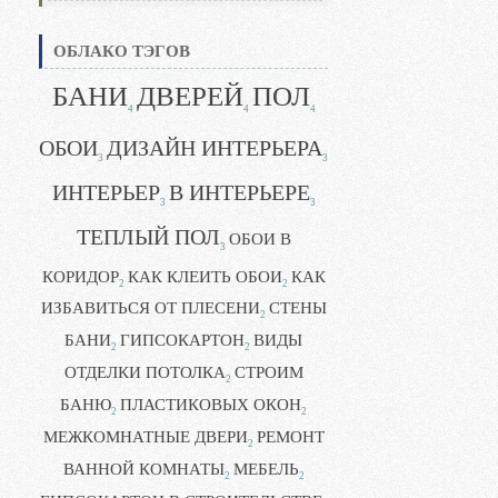
ОБЛАКО ТЭГОВ
БАНИ
ДВЕРЕЙ
ПОЛ
4
4
4
ОБОИ
ДИЗАЙН ИНТЕРЬЕРА
3
3
ИНТЕРЬЕР
В ИНТЕРЬЕРЕ
3
3
ТЕПЛЫЙ ПОЛ
ОБОИ В
3
КОРИДОР
КАК КЛЕИТЬ ОБОИ
КАК
2
2
ИЗБАВИТЬСЯ ОТ ПЛЕСЕНИ
СТЕНЫ
2
БАНИ
ГИПСОКАРТОН
ВИДЫ
2
2
ОТДЕЛКИ ПОТОЛКА
СТРОИМ
2
БАНЮ
ПЛАСТИКОВЫХ ОКОН
2
2
МЕЖКОМНАТНЫЕ ДВЕРИ
РЕМОНТ
2
ВАННОЙ КОМНАТЫ
МЕБЕЛЬ
2
2