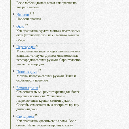
Все о мебели дома и о том как правильно
выбрать мебель.
113
Новости
Новости проекта
22
Окно
Как правильно сделать монтаж пластиковых
окон (установку окон пвх), монтаж окон по
госту.
6
Перегородки
Межкомнатная перегородка своими руками
защищает от шума. Делаем межкомнатные
перегородки своими руками. Строительство
новых перегородок.
17
Потолок дома
Монтаж потолка своими руками. Типы и
особенности потолков.
3
Ремонт крыши
Самостоятельный ремонт крыши для более
хорошей прочности. Утепление и
гидроизоляция крыши своими руками.
Способы самостоятельно построить крышу
дома или дачи.
65
Стены дома
Как правильно красить стены дома. Все о
стенах. Из чего строить прочную стену.