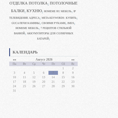
ОТДЕЛКА ПОТОЛКА
ПОТОЛОЧНЫЕ
2
БАЛКИ
КУХНЮ
HOMEME RU МЕБЕЛЬ
IP
1
2
2
ТЕЛЕВИДЕНИЕ АДРЕСА
META-KEYWORDS: КУПИТЬ
1
1
GUCA ПЕЧИ КАМИНЫ
CВОИМИ РУКАМИ
IMEX
1
1
1
HOMEME МЕБЕЛЬ
7 РЕЦЕПТОВ СТИЛЬНОЙ
1
ВАННОЙ
АККУМУЛЯТОРЫ ДЛЯ СОЛНЕЧНЫХ
1
БАТАРЕЙ
1
КАЛЕНДАРЬ
««
Август 2026
»»
Пн
Вт
Ср
Чт
Пт
Сб
Вс
1
2
3
4
5
6
7
8
9
10
11
12
13
14
15
16
17
18
19
20
21
22
23
24
25
26
27
28
29
30
31