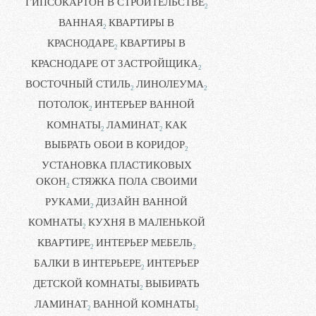
ГИПСОКАРТОН В СТРОИТЕЛЬСТВЕ
2
ВАННАЯ
КВАРТИРЫ В
2
КРАСНОДАРЕ
КВАРТИРЫ В
2
КРАСНОДАРЕ ОТ ЗАСТРОЙЩИКА
2
ВОСТОЧНЫЙ СТИЛЬ
ЛИНОЛЕУМА
2
2
ПОТОЛОК
ИНТЕРЬЕР ВАННОЙ
2
КОМНАТЫ
ЛАМИНАТ
КАК
2
2
ВЫБРАТЬ ОБОИ В КОРИДОР
2
УСТАНОВКА ПЛАСТИКОВЫХ
ОКОН
СТЯЖКА ПОЛА СВОИМИ
2
РУКАМИ
ДИЗАЙН ВАННОЙ
2
КОМНАТЫ
КУХНЯ В МАЛЕНЬКОЙ
2
КВАРТИРЕ
ИНТЕРЬЕР МЕБЕЛЬ
2
2
БАЛКИ В ИНТЕРЬЕРЕ
ИНТЕРЬЕР
2
ДЕТСКОЙ КОМНАТЫ
ВЫБИРАТЬ
2
ЛАМИНАТ
ВАННОЙ КОМНАТЫ
2
2