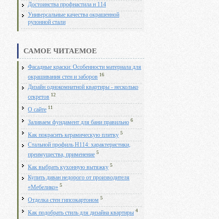
Достоинства профнастила н 114
Универсальные качества окрашенной
рулонной стали
САМОЕ ЧИТАЕМОЕ
Фасадные краски: Особенности материала для
16
окрашивания стен и заборов
Дизайн однокомнатной квартиры - несколько
12
секретов
11
О сайте
6
Заливаем фундамент для бани правильно
5
Как покрасить керамическую плитку
Стальной профиль Н114: характеристики,
5
преимущества, применение
5
Как выбрать кухонную вытяжку
Купить диван недорого от производителя
5
«Мебелико»
5
Отделка стен гипсокартоном
4
Как подобрать стиль для дизайна квартиры