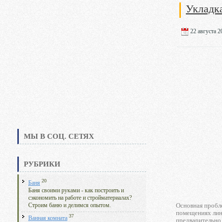
Укладк
22 августа 20
МЫ В СОЦ. СЕТЯХ
РУБРИКИ
20
Баня
Баня своими руками - как построить и
сэкономить на работе и стройматериалах?
Основная пробл
Строим баню и делимся опытом.
помещениях лин
37
Ванная комната
предварительно 