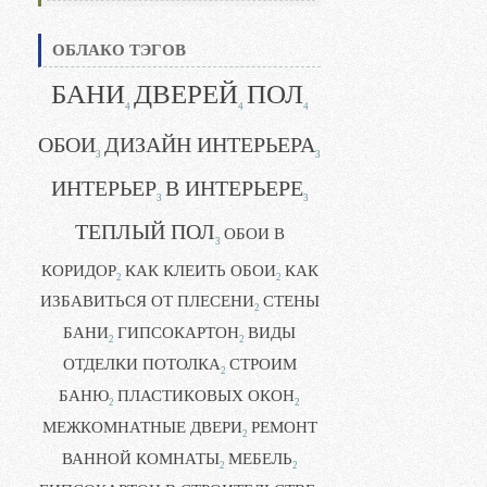
ОБЛАКО ТЭГОВ
БАНИ
ДВЕРЕЙ
ПОЛ
4
4
4
ОБОИ
ДИЗАЙН ИНТЕРЬЕРА
3
3
ИНТЕРЬЕР
В ИНТЕРЬЕРЕ
3
3
ТЕПЛЫЙ ПОЛ
ОБОИ В
3
КОРИДОР
КАК КЛЕИТЬ ОБОИ
КАК
2
2
ИЗБАВИТЬСЯ ОТ ПЛЕСЕНИ
СТЕНЫ
2
БАНИ
ГИПСОКАРТОН
ВИДЫ
2
2
ОТДЕЛКИ ПОТОЛКА
СТРОИМ
2
БАНЮ
ПЛАСТИКОВЫХ ОКОН
2
2
МЕЖКОМНАТНЫЕ ДВЕРИ
РЕМОНТ
2
ВАННОЙ КОМНАТЫ
МЕБЕЛЬ
2
2