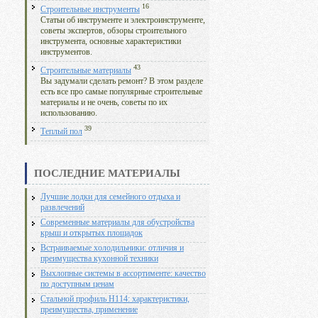
16
Строительные инструменты
Статьи об инструменте и электроинструменте,
советы экспертов, обзоры строительного
инструмента, основные характеристики
инструментов.
43
Строительные материалы
Вы задумали сделать ремонт? В этом разделе
есть все про самые популярные строительные
материалы и не очень, советы по их
использованию.
39
Теплый пол
ПОСЛЕДНИЕ МАТЕРИАЛЫ
Лучшие лодки для семейного отдыха и
развлечений
Современные материалы для обустройства
крыш и открытых площадок
Встраиваемые холодильники: отличия и
преимущества кухонной техники
Выхлопные системы в ассортименте: качество
по доступным ценам
Стальной профиль Н114: характеристики,
преимущества, применение