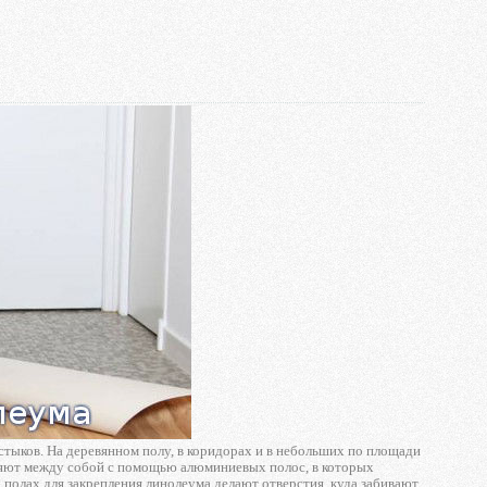
 стыков. На деревянном полу, в коридорах и в небольших по площади
иняют между собой с помощью алюминиевых полос, в которых
 полах для закрепления линолеума делают отверстия, куда забивают