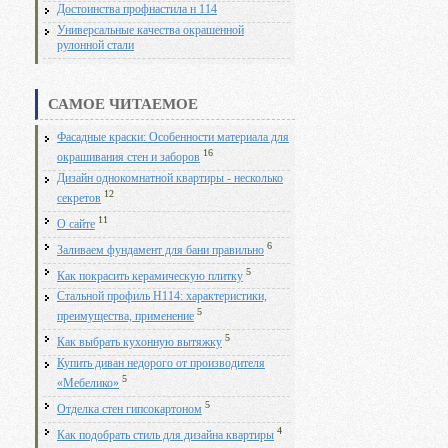
Достоинства профнастила н 114
Универсальные качества окрашенной
рулонной стали
САМОЕ ЧИТАЕМОЕ
Фасадные краски: Особенности материала для
16
окрашивания стен и заборов
Дизайн однокомнатной квартиры - несколько
12
секретов
11
О сайте
6
Заливаем фундамент для бани правильно
5
Как покрасить керамическую плитку
Стальной профиль Н114: характеристики,
5
преимущества, применение
5
Как выбрать кухонную вытяжку
Купить диван недорого от производителя
5
«Мебелико»
5
Отделка стен гипсокартоном
4
Как подобрать стиль для дизайна квартиры