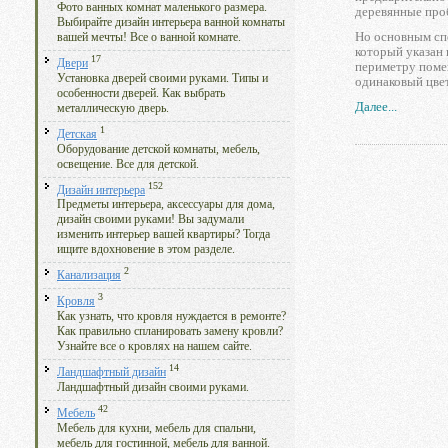
Фото ванных комнат маленького размера.
деревянные про
Выбирайте дизайн интерьера ванной комнаты
Но основным спо
вашей мечты! Все о ванной комнате.
который указан 
17
Двери
периметру поме
Установка дверей своими руками. Типы и
одинаковый цвет
особенности дверей. Как выбрать
Далее...
металлическую дверь.
1
Детская
Оборудование детской комнаты, мебель,
освещение. Все для детской.
152
Дизайн интерьера
Предметы интерьера, аксессуары для дома,
дизайн своими руками! Вы задумали
изменить интерьер вашей квартиры? Тогда
ищите вдохновение в этом разделе.
2
Канализация
3
Кровля
Как узнать, что кровля нуждается в ремонте?
Как правильно спланировать замену кровли?
Узнайте все о кровлях на нашем сайте.
14
Ландшафтный дизайн
Ландшафтный дизайн своими руками.
42
Мебель
Мебель для кухни, мебель для спальни,
мебель для гостинной, мебель для ванной.