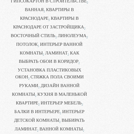
ГИПСОКАРТОН В СТРОИТЕЛЬСТВЕ
2
ВАННАЯ
КВАРТИРЫ В
2
КРАСНОДАРЕ
КВАРТИРЫ В
2
КРАСНОДАРЕ ОТ ЗАСТРОЙЩИКА
2
ВОСТОЧНЫЙ СТИЛЬ
ЛИНОЛЕУМА
2
2
ПОТОЛОК
ИНТЕРЬЕР ВАННОЙ
2
КОМНАТЫ
ЛАМИНАТ
КАК
2
2
ВЫБРАТЬ ОБОИ В КОРИДОР
2
УСТАНОВКА ПЛАСТИКОВЫХ
ОКОН
СТЯЖКА ПОЛА СВОИМИ
2
РУКАМИ
ДИЗАЙН ВАННОЙ
2
КОМНАТЫ
КУХНЯ В МАЛЕНЬКОЙ
2
КВАРТИРЕ
ИНТЕРЬЕР МЕБЕЛЬ
2
2
БАЛКИ В ИНТЕРЬЕРЕ
ИНТЕРЬЕР
2
ДЕТСКОЙ КОМНАТЫ
ВЫБИРАТЬ
2
ЛАМИНАТ
ВАННОЙ КОМНАТЫ
2
2