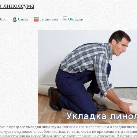
а линолеума
13 г.
Carsliy
Теплый пол
Обсудить
ема в
процессе укладки линолеума
связана с его закреплением и соединением
олеум укладывают способом настила, то есть, листы не приклеивают, а соед
на расстоянии на менее 50 мм друг от друга проделаны отверстия. В бетонных