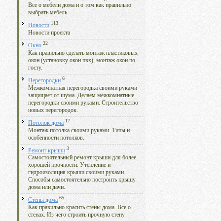
Все о мебели дома и о том как правильно
выбрать мебель.
113
Новости
Новости проекта
22
Окно
Как правильно сделать монтаж пластиковых
окон (установку окон пвх), монтаж окон по
госту.
6
Перегородки
Межкомнатная перегородка своими руками
защищает от шума. Делаем межкомнатные
перегородки своими руками. Строительство
новых перегородок.
17
Потолок дома
Монтаж потолка своими руками. Типы и
особенности потолков.
3
Ремонт крыши
Самостоятельный ремонт крыши для более
хорошей прочности. Утепление и
гидроизоляция крыши своими руками.
Способы самостоятельно построить крышу
дома или дачи.
65
Стены дома
Как правильно красить стены дома. Все о
стенах. Из чего строить прочную стену.