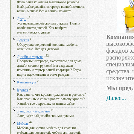
Фото ванных комнат маленького размера.
Выбирайте дизайн интерьера ванной комнаты
вашей мечты! Все о ванной комнате.
17
Двери
Установка дверей своими руками. Типы и
особенности дверей. Как выбрать
металлическую дверь.
Компания
1
Детская
высокоэфф
Оборудование детской комнаты, мебель,
освещение. Все для детской.
фасадов з
152
распоряже
Дизайн интерьера
Предметы интерьера, аксессуары для дома,
специали
дизайн своими руками! Вы задумали
средства,
изменить интерьер вашей квартиры? Тогда
ищите вдохновение в этом разделе.
исключите
2
Канализация
Мы предл
3
Кровля
Как узнать, что кровля нуждается в ремонте?
Далее...
Как правильно спланировать замену кровли?
Узнайте все о кровлях на нашем сайте.
14
Ландшафтный дизайн
Ландшафтный дизайн своими руками.
42
Мебель
Мебель для кухни, мебель для спальни,
мебель для гостинной, мебель для ванной.