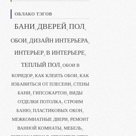
ОБЛАКО ТЭГОВ
БАНИ
ДВЕРЕЙ
ПОЛ
4
4
4
ОБОИ
ДИЗАЙН ИНТЕРЬЕРА
3
3
ИНТЕРЬЕР
В ИНТЕРЬЕРЕ
3
3
ТЕПЛЫЙ ПОЛ
ОБОИ В
3
КОРИДОР
КАК КЛЕИТЬ ОБОИ
КАК
2
2
ИЗБАВИТЬСЯ ОТ ПЛЕСЕНИ
СТЕНЫ
2
БАНИ
ГИПСОКАРТОН
ВИДЫ
2
2
ОТДЕЛКИ ПОТОЛКА
СТРОИМ
2
БАНЮ
ПЛАСТИКОВЫХ ОКОН
2
2
МЕЖКОМНАТНЫЕ ДВЕРИ
РЕМОНТ
2
ВАННОЙ КОМНАТЫ
МЕБЕЛЬ
2
2