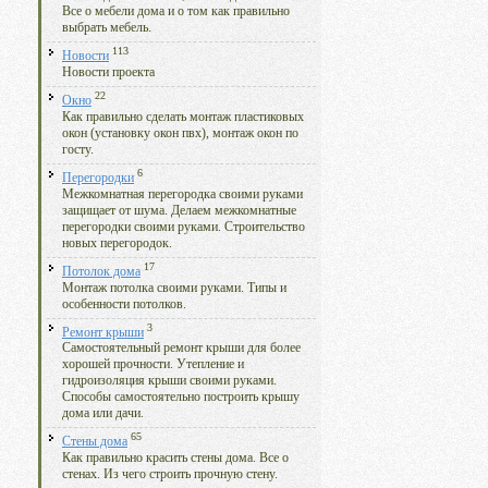
Все о мебели дома и о том как правильно
выбрать мебель.
113
Новости
Новости проекта
22
Окно
Как правильно сделать монтаж пластиковых
окон (установку окон пвх), монтаж окон по
госту.
6
Перегородки
Межкомнатная перегородка своими руками
защищает от шума. Делаем межкомнатные
перегородки своими руками. Строительство
новых перегородок.
17
Потолок дома
Монтаж потолка своими руками. Типы и
особенности потолков.
3
Ремонт крыши
Самостоятельный ремонт крыши для более
хорошей прочности. Утепление и
гидроизоляция крыши своими руками.
Способы самостоятельно построить крышу
дома или дачи.
65
Стены дома
Как правильно красить стены дома. Все о
стенах. Из чего строить прочную стену.