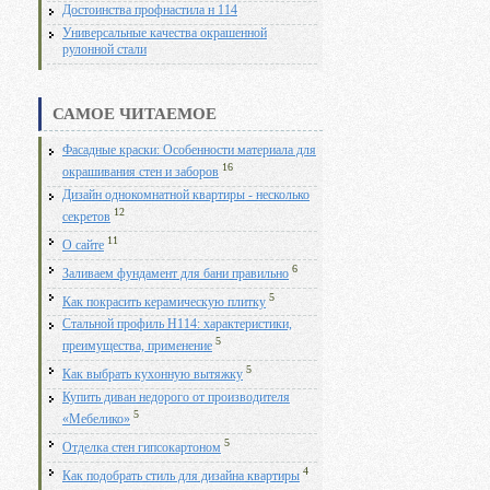
Достоинства профнастила н 114
Универсальные качества окрашенной
рулонной стали
САМОЕ ЧИТАЕМОЕ
Фасадные краски: Особенности материала для
16
окрашивания стен и заборов
Дизайн однокомнатной квартиры - несколько
12
секретов
11
О сайте
6
Заливаем фундамент для бани правильно
5
Как покрасить керамическую плитку
Стальной профиль Н114: характеристики,
5
преимущества, применение
5
Как выбрать кухонную вытяжку
Купить диван недорого от производителя
5
«Мебелико»
5
Отделка стен гипсокартоном
4
Как подобрать стиль для дизайна квартиры