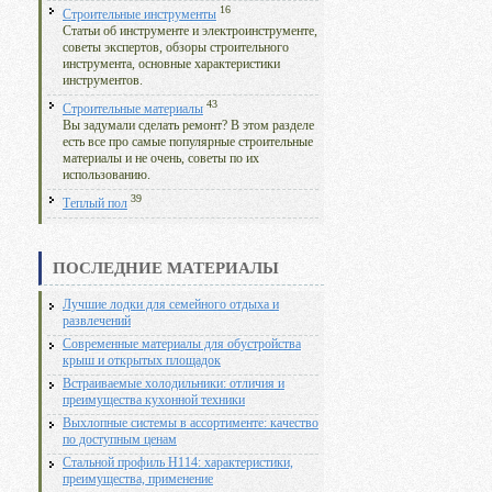
16
Строительные инструменты
Статьи об инструменте и электроинструменте,
советы экспертов, обзоры строительного
инструмента, основные характеристики
инструментов.
43
Строительные материалы
Вы задумали сделать ремонт? В этом разделе
есть все про самые популярные строительные
материалы и не очень, советы по их
использованию.
39
Теплый пол
ПОСЛЕДНИЕ МАТЕРИАЛЫ
Лучшие лодки для семейного отдыха и
развлечений
Современные материалы для обустройства
крыш и открытых площадок
Встраиваемые холодильники: отличия и
преимущества кухонной техники
Выхлопные системы в ассортименте: качество
по доступным ценам
Стальной профиль Н114: характеристики,
преимущества, применение