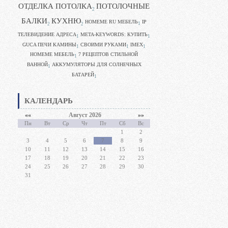
ОТДЕЛКА ПОТОЛКА
ПОТОЛОЧНЫЕ
2
БАЛКИ
КУХНЮ
HOMEME RU МЕБЕЛЬ
IP
1
2
2
ТЕЛЕВИДЕНИЕ АДРЕСА
META-KEYWORDS: КУПИТЬ
1
1
GUCA ПЕЧИ КАМИНЫ
CВОИМИ РУКАМИ
IMEX
1
1
1
HOMEME МЕБЕЛЬ
7 РЕЦЕПТОВ СТИЛЬНОЙ
1
ВАННОЙ
АККУМУЛЯТОРЫ ДЛЯ СОЛНЕЧНЫХ
1
БАТАРЕЙ
1
КАЛЕНДАРЬ
««
Август 2026
»»
Пн
Вт
Ср
Чт
Пт
Сб
Вс
1
2
3
4
5
6
7
8
9
10
11
12
13
14
15
16
17
18
19
20
21
22
23
24
25
26
27
28
29
30
31