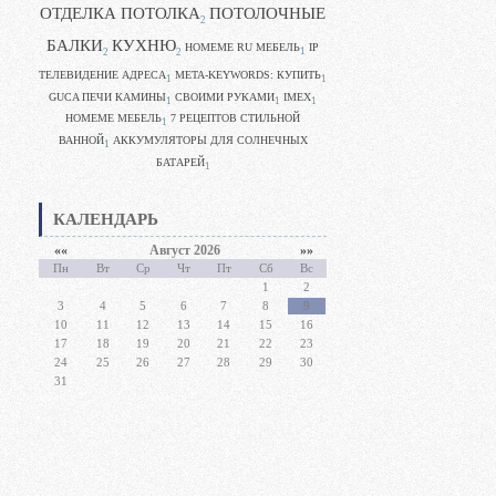
ОТДЕЛКА ПОТОЛКА
ПОТОЛОЧНЫЕ
2
БАЛКИ
КУХНЮ
HOMEME RU МЕБЕЛЬ
IP
1
2
2
ТЕЛЕВИДЕНИЕ АДРЕСА
META-KEYWORDS: КУПИТЬ
1
1
GUCA ПЕЧИ КАМИНЫ
CВОИМИ РУКАМИ
IMEX
1
1
1
HOMEME МЕБЕЛЬ
7 РЕЦЕПТОВ СТИЛЬНОЙ
1
ВАННОЙ
АККУМУЛЯТОРЫ ДЛЯ СОЛНЕЧНЫХ
1
БАТАРЕЙ
1
КАЛЕНДАРЬ
««
Август 2026
»»
Пн
Вт
Ср
Чт
Пт
Сб
Вс
1
2
3
4
5
6
7
8
9
10
11
12
13
14
15
16
17
18
19
20
21
22
23
24
25
26
27
28
29
30
31