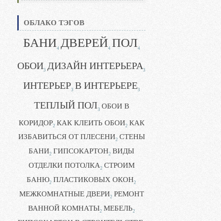
ОБЛАКО ТЭГОВ
БАНИ
ДВЕРЕЙ
ПОЛ
4
4
4
ОБОИ
ДИЗАЙН ИНТЕРЬЕРА
3
3
ИНТЕРЬЕР
В ИНТЕРЬЕРЕ
3
3
ТЕПЛЫЙ ПОЛ
ОБОИ В
3
КОРИДОР
КАК КЛЕИТЬ ОБОИ
КАК
2
2
ИЗБАВИТЬСЯ ОТ ПЛЕСЕНИ
СТЕНЫ
2
БАНИ
ГИПСОКАРТОН
ВИДЫ
2
2
ОТДЕЛКИ ПОТОЛКА
СТРОИМ
2
БАНЮ
ПЛАСТИКОВЫХ ОКОН
2
2
МЕЖКОМНАТНЫЕ ДВЕРИ
РЕМОНТ
2
ВАННОЙ КОМНАТЫ
МЕБЕЛЬ
2
2