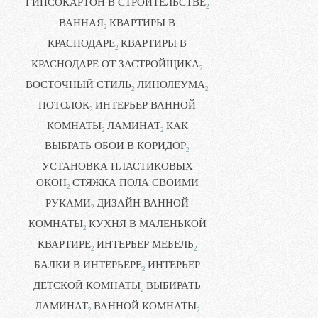
ГИПСОКАРТОН В СТРОИТЕЛЬСТВЕ
2
ВАННАЯ
КВАРТИРЫ В
2
КРАСНОДАРЕ
КВАРТИРЫ В
2
КРАСНОДАРЕ ОТ ЗАСТРОЙЩИКА
2
ВОСТОЧНЫЙ СТИЛЬ
ЛИНОЛЕУМА
2
2
ПОТОЛОК
ИНТЕРЬЕР ВАННОЙ
2
КОМНАТЫ
ЛАМИНАТ
КАК
2
2
ВЫБРАТЬ ОБОИ В КОРИДОР
2
УСТАНОВКА ПЛАСТИКОВЫХ
ОКОН
СТЯЖКА ПОЛА СВОИМИ
2
РУКАМИ
ДИЗАЙН ВАННОЙ
2
КОМНАТЫ
КУХНЯ В МАЛЕНЬКОЙ
2
КВАРТИРЕ
ИНТЕРЬЕР МЕБЕЛЬ
2
2
БАЛКИ В ИНТЕРЬЕРЕ
ИНТЕРЬЕР
2
ДЕТСКОЙ КОМНАТЫ
ВЫБИРАТЬ
2
ЛАМИНАТ
ВАННОЙ КОМНАТЫ
2
2