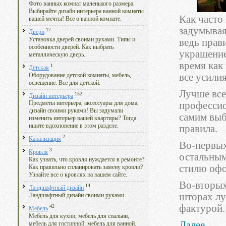
Фото ванных комнат маленького размера.
Выбирайте дизайн интерьера ванной комнаты
Как часто
вашей мечты! Все о ванной комнате.
задумывая
17
Двери
Установка дверей своими руками. Типы и
ведь прав
особенности дверей. Как выбрать
украшение
металлическую дверь.
время как
1
Детская
все усили
Оборудование детской комнаты, мебель,
освещение. Все для детской.
Лучше все
152
Дизайн интерьера
профессио
Предметы интерьера, аксессуары для дома,
дизайн своими руками! Вы задумали
самим выб
изменить интерьер вашей квартиры? Тогда
ищите вдохновение в этом разделе.
правила.
2
Канализация
Во-первых
3
Кровля
остальным
Как узнать, что кровля нуждается в ремонте?
стилю оф
Как правильно спланировать замену кровли?
Узнайте все о кровлях на нашем сайте.
Во-вторых
14
Ландшафтный дизайн
шторах лу
Ландшафтный дизайн своими руками.
фактурой.
42
Мебель
Мебель для кухни, мебель для спальни,
Далее...
мебель для гостинной, мебель для ванной.