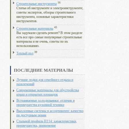
16
Строительные инструменты
Статьи об инструменте и электроинструменте,
советы экспертов, обзоры строительного
инструмента, основные характеристики
инструментов.
43
Строительные материалы
Вы задумали сделать ремонт? В этом разделе
есть все про самые популярные строительные
материалы и не очень, советы по их
использованию.
39
Теплый пол
ПОСЛЕДНИЕ МАТЕРИАЛЫ
Лучшие лодки для семейного отдыха и
развлечений
Современные материалы для обустройства
крыш и открытых площадок
Встраиваемые холодильники: отличия и
преимущества кухонной техники
Выхлопные системы в ассортименте: качество
по доступным ценам
Стальной профиль Н114: характеристики,
преимущества, применение