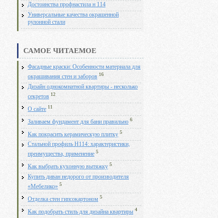
Достоинства профнастила н 114
Универсальные качества окрашенной
рулонной стали
САМОЕ ЧИТАЕМОЕ
Фасадные краски: Особенности материала для
16
окрашивания стен и заборов
Дизайн однокомнатной квартиры - несколько
12
секретов
11
О сайте
6
Заливаем фундамент для бани правильно
5
Как покрасить керамическую плитку
Стальной профиль Н114: характеристики,
5
преимущества, применение
5
Как выбрать кухонную вытяжку
Купить диван недорого от производителя
5
«Мебелико»
5
Отделка стен гипсокартоном
4
Как подобрать стиль для дизайна квартиры