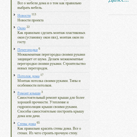
Все о мебели дома и о том как правильно
выбрать мебель.
113
Новости
Новости проекта
22
Окно
Как правильно сделать монтаж пластиковых
окон (установку окон пвх), монтаж окон по
госту.
6
Перегородки
Межкомнатная перегородка своими руками
защищает от шума. Делаем межкомнатные
перегородки своими руками. Строительство
новых перегородок.
17
Потолок дома
Монтаж потолка своими руками. Типы и
особенности потолков.
3
Ремонт крыши
Самостоятельный ремонт крыши для более
хорошей прочности. Утепление и
гидроизоляция крыши своими руками.
Способы самостоятельно построить крышу
дома или дачи.
65
Стены дома
Как правильно красить стены дома. Все о
стенах. Из чего строить прочную стену.