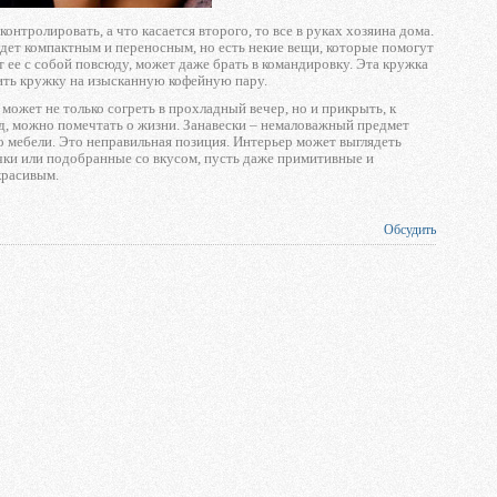
нтролировать, а что касается второго, то все в руках хозяина дома.
удет компактным и переносным, но есть некие вещи, которые помогут
 ее с собой повсюду, может даже брать в командировку. Эта кружка
нить кружку на изысканную кофейную пару.
ожет не только согреть в прохладный вечер, но и прикрыть, к
д, можно помечтать о жизни. Занавески – немаловажный предмет
 о мебели. Это неправильная позиция. Интерьер может выглядеть
очки или подобранные со вкусом, пусть даже примитивные и
красивым.
Обсудить