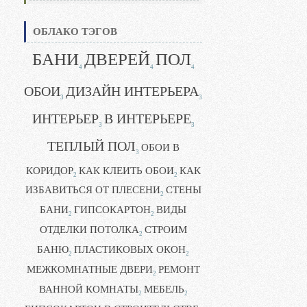
ОБЛАКО ТЭГОВ
БАНИ
ДВЕРЕЙ
ПОЛ
4
4
4
ОБОИ
ДИЗАЙН ИНТЕРЬЕРА
3
3
ИНТЕРЬЕР
В ИНТЕРЬЕРЕ
3
3
ТЕПЛЫЙ ПОЛ
ОБОИ В
3
КОРИДОР
КАК КЛЕИТЬ ОБОИ
КАК
2
2
ИЗБАВИТЬСЯ ОТ ПЛЕСЕНИ
СТЕНЫ
2
БАНИ
ГИПСОКАРТОН
ВИДЫ
2
2
ОТДЕЛКИ ПОТОЛКА
СТРОИМ
2
БАНЮ
ПЛАСТИКОВЫХ ОКОН
2
2
МЕЖКОМНАТНЫЕ ДВЕРИ
РЕМОНТ
2
ВАННОЙ КОМНАТЫ
МЕБЕЛЬ
2
2