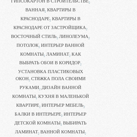
ГИПСОКАРТОН В СТРОИТЕЛЬСТВЕ
2
ВАННАЯ
КВАРТИРЫ В
2
КРАСНОДАРЕ
КВАРТИРЫ В
2
КРАСНОДАРЕ ОТ ЗАСТРОЙЩИКА
2
ВОСТОЧНЫЙ СТИЛЬ
ЛИНОЛЕУМА
2
2
ПОТОЛОК
ИНТЕРЬЕР ВАННОЙ
2
КОМНАТЫ
ЛАМИНАТ
КАК
2
2
ВЫБРАТЬ ОБОИ В КОРИДОР
2
УСТАНОВКА ПЛАСТИКОВЫХ
ОКОН
СТЯЖКА ПОЛА СВОИМИ
2
РУКАМИ
ДИЗАЙН ВАННОЙ
2
КОМНАТЫ
КУХНЯ В МАЛЕНЬКОЙ
2
КВАРТИРЕ
ИНТЕРЬЕР МЕБЕЛЬ
2
2
БАЛКИ В ИНТЕРЬЕРЕ
ИНТЕРЬЕР
2
ДЕТСКОЙ КОМНАТЫ
ВЫБИРАТЬ
2
ЛАМИНАТ
ВАННОЙ КОМНАТЫ
2
2