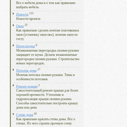
Все о мебели дома и о том как правильно
выбрать мебель.
113
Новости
Новости проекта
22
Окно
Как правильно сделать монтаж пластиковых
окон (установку окон пвх), монтаж окон по
госту.
6
Перегородки
Межкомнатная перегородка своими руками
защищает от шума. Делаем межкомнатные
перегородки своими руками. Строительство
новых перегородок.
17
Потолок дома
Монтаж потолка своими руками. Типы и
особенности потолков.
3
Ремонт крыши
Самостоятельный ремонт крыши для более
хорошей прочности. Утепление и
гидроизоляция крыши своими руками.
Способы самостоятельно построить крышу
дома или дачи.
65
Стены дома
Как правильно красить стены дома. Все о
стенах. Из чего строить прочную стену.