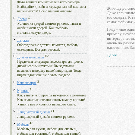
Фото ванных комнат маленького размера.
Выбирайте дизайн интерьера ванной комнаты
Жилище должно д
вашей мечты! Все о ванной комнате.
Даже если жилье
его создать. К 
17
Двери
самая любимая, 
Установка дверей своими руками. Типы и
особенности дверей. Как выбрать
Плед – еще один
металлическую дверь.
примеру, неубра
интерьера, хотя
1
Детская
очень по-разном
Оборудование детской комнаты, мебель,
однотонные. Зан
освещение. Все для детской.
Далее...
152
Дизайн интерьера
Предметы интерьера, аксессуары для дома,
дизайн своими руками! Вы задумали
изменить интерьер вашей квартиры? Тогда
ищите вдохновение в этом разделе.
2
Канализация
3
Кровля
Как узнать, что кровля нуждается в ремонте?
Как правильно спланировать замену кровли?
Узнайте все о кровлях на нашем сайте.
14
Ландшафтный дизайн
Ландшафтный дизайн своими руками.
42
Мебель
Мебель для кухни, мебель для спальни,
мебель для гостинной, мебель для ванной.