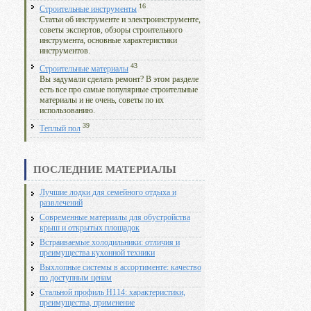
16
Строительные инструменты
Статьи об инструменте и электроинструменте,
советы экспертов, обзоры строительного
инструмента, основные характеристики
инструментов.
43
Строительные материалы
Вы задумали сделать ремонт? В этом разделе
есть все про самые популярные строительные
материалы и не очень, советы по их
использованию.
39
Теплый пол
ПОСЛЕДНИЕ МАТЕРИАЛЫ
Лучшие лодки для семейного отдыха и
развлечений
Современные материалы для обустройства
крыш и открытых площадок
Встраиваемые холодильники: отличия и
преимущества кухонной техники
Выхлопные системы в ассортименте: качество
по доступным ценам
Стальной профиль Н114: характеристики,
преимущества, применение