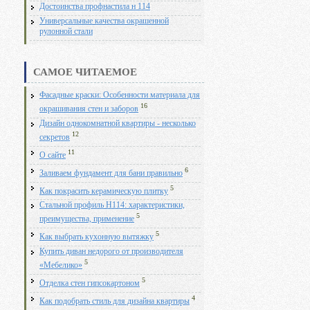
Достоинства профнастила н 114
Универсальные качества окрашенной
рулонной стали
САМОЕ ЧИТАЕМОЕ
Фасадные краски: Особенности материала для
16
окрашивания стен и заборов
Дизайн однокомнатной квартиры - несколько
12
секретов
11
О сайте
6
Заливаем фундамент для бани правильно
5
Как покрасить керамическую плитку
Стальной профиль Н114: характеристики,
5
преимущества, применение
5
Как выбрать кухонную вытяжку
Купить диван недорого от производителя
5
«Мебелико»
5
Отделка стен гипсокартоном
4
Как подобрать стиль для дизайна квартиры