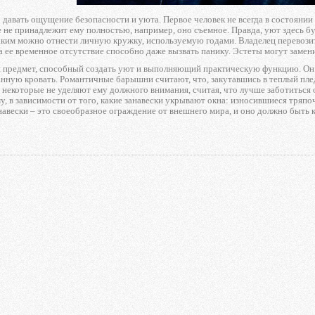
авать ощущение безопасности и уюта. Первое человек не всегда в состоянии ко
 не принадлежит ему полностью, например, оно съемное. Правда, уют здесь б
таким можно отнести личную кружку, используемую годами. Владелец перевозит
а ее временное отсутствие способно даже вызвать панику. Эстеты могут заме
 предмет, способный создать уют и выполняющий практическую функцию. Он м
нную кровать. Романтичные барышни считают, что, закутавшись в теплый пле
, некоторые не уделяют ему должного внимания, считая, что лучше заботиться
у, в зависимости от того, какие занавески укрывают окна: износившиеся тряп
авески – это своеобразное ограждение от внешнего мира, и оно должно быть 