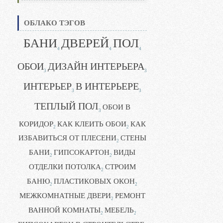
ОБЛАКО ТЭГОВ
БАНИ
ДВЕРЕЙ
ПОЛ
4
4
4
ОБОИ
ДИЗАЙН ИНТЕРЬЕРА
3
3
ИНТЕРЬЕР
В ИНТЕРЬЕРЕ
3
3
ТЕПЛЫЙ ПОЛ
ОБОИ В
3
КОРИДОР
КАК КЛЕИТЬ ОБОИ
КАК
2
2
ИЗБАВИТЬСЯ ОТ ПЛЕСЕНИ
СТЕНЫ
2
БАНИ
ГИПСОКАРТОН
ВИДЫ
2
2
ОТДЕЛКИ ПОТОЛКА
СТРОИМ
2
БАНЮ
ПЛАСТИКОВЫХ ОКОН
2
2
МЕЖКОМНАТНЫЕ ДВЕРИ
РЕМОНТ
2
ВАННОЙ КОМНАТЫ
МЕБЕЛЬ
2
2