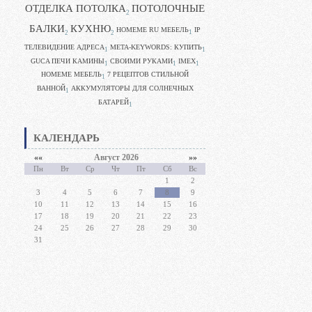
ОТДЕЛКА ПОТОЛКА
ПОТОЛОЧНЫЕ
2
БАЛКИ
КУХНЮ
HOMEME RU МЕБЕЛЬ
IP
1
2
2
ТЕЛЕВИДЕНИЕ АДРЕСА
META-KEYWORDS: КУПИТЬ
1
1
GUCA ПЕЧИ КАМИНЫ
CВОИМИ РУКАМИ
IMEX
1
1
1
HOMEME МЕБЕЛЬ
7 РЕЦЕПТОВ СТИЛЬНОЙ
1
ВАННОЙ
АККУМУЛЯТОРЫ ДЛЯ СОЛНЕЧНЫХ
1
БАТАРЕЙ
1
КАЛЕНДАРЬ
««
Август 2026
»»
Пн
Вт
Ср
Чт
Пт
Сб
Вс
1
2
3
4
5
6
7
8
9
10
11
12
13
14
15
16
17
18
19
20
21
22
23
24
25
26
27
28
29
30
31