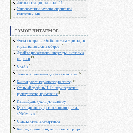
Достоинства профнастила н 114
Универсальные качества окрашенной
рулонной стали
САМОЕ ЧИТАЕМОЕ
Фасадные краски: Особенности материала для
16
окрашивания стен и заборов
Дизайн однокомнатной квартиры - несколько
12
секретов
11
О сайте
6
Заливаем фундамент для бани правильно
5
Как покрасить керамическую плитку
Стальной профиль Н114: характеристики,
5
преимущества, применение
5
Как выбрать кухонную вытяжку
Купить диван недорого от производителя
5
«Мебелико»
5
Отделка стен гипсокартоном
4
Как подобрать стиль для дизайна квартиры