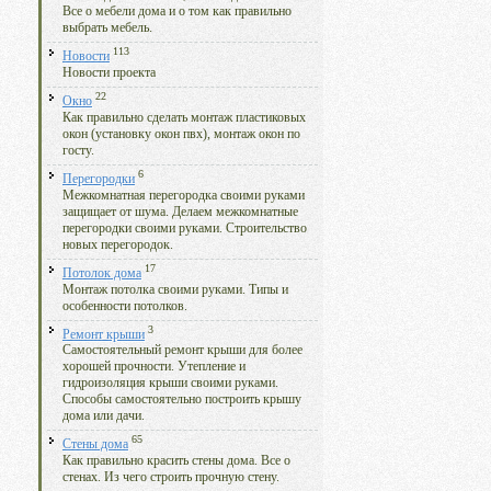
Все о мебели дома и о том как правильно
выбрать мебель.
113
Новости
Новости проекта
22
Окно
Как правильно сделать монтаж пластиковых
окон (установку окон пвх), монтаж окон по
госту.
6
Перегородки
Межкомнатная перегородка своими руками
защищает от шума. Делаем межкомнатные
перегородки своими руками. Строительство
новых перегородок.
17
Потолок дома
Монтаж потолка своими руками. Типы и
особенности потолков.
3
Ремонт крыши
Самостоятельный ремонт крыши для более
хорошей прочности. Утепление и
гидроизоляция крыши своими руками.
Способы самостоятельно построить крышу
дома или дачи.
65
Стены дома
Как правильно красить стены дома. Все о
стенах. Из чего строить прочную стену.