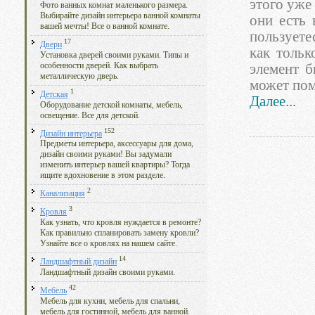
этого уже
Фото ванных комнат маленького размера.
Выбирайте дизайн интерьера ванной комнаты
они есть 
вашей мечты! Все о ванной комнате.
пользуете
17
Двери
как тольк
Установка дверей своими руками. Типы и
особенности дверей. Как выбрать
элемент б
металлическую дверь.
может пом
1
Детская
Далее...
Оборудование детской комнаты, мебель,
освещение. Все для детской.
152
Дизайн интерьера
Предметы интерьера, аксессуары для дома,
дизайн своими руками! Вы задумали
изменить интерьер вашей квартиры? Тогда
ищите вдохновение в этом разделе.
2
Канализация
3
Кровля
Как узнать, что кровля нуждается в ремонте?
Как правильно спланировать замену кровли?
Узнайте все о кровлях на нашем сайте.
14
Ландшафтный дизайн
Ландшафтный дизайн своими руками.
42
Мебель
Мебель для кухни, мебель для спальни,
мебель для гостинной, мебель для ванной.