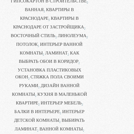
ГИПСОКАРТОН В СТРОИТЕЛЬСТВЕ
2
ВАННАЯ
КВАРТИРЫ В
2
КРАСНОДАРЕ
КВАРТИРЫ В
2
КРАСНОДАРЕ ОТ ЗАСТРОЙЩИКА
2
ВОСТОЧНЫЙ СТИЛЬ
ЛИНОЛЕУМА
2
2
ПОТОЛОК
ИНТЕРЬЕР ВАННОЙ
2
КОМНАТЫ
ЛАМИНАТ
КАК
2
2
ВЫБРАТЬ ОБОИ В КОРИДОР
2
УСТАНОВКА ПЛАСТИКОВЫХ
ОКОН
СТЯЖКА ПОЛА СВОИМИ
2
РУКАМИ
ДИЗАЙН ВАННОЙ
2
КОМНАТЫ
КУХНЯ В МАЛЕНЬКОЙ
2
КВАРТИРЕ
ИНТЕРЬЕР МЕБЕЛЬ
2
2
БАЛКИ В ИНТЕРЬЕРЕ
ИНТЕРЬЕР
2
ДЕТСКОЙ КОМНАТЫ
ВЫБИРАТЬ
2
ЛАМИНАТ
ВАННОЙ КОМНАТЫ
2
2