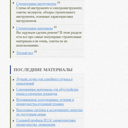
16
Строительные инструменты
Статьи об инструменте и электроинструменте,
советы экспертов, обзоры строительного
инструмента, основные характеристики
инструментов.
43
Строительные материалы
Вы задумали сделать ремонт? В этом разделе
есть все про самые популярные строительные
материалы и не очень, советы по их
использованию.
39
Теплый пол
ПОСЛЕДНИЕ МАТЕРИАЛЫ
Лучшие лодки для семейного отдыха и
развлечений
Современные материалы для обустройства
крыш и открытых площадок
Встраиваемые холодильники: отличия и
преимущества кухонной техники
Выхлопные системы в ассортименте: качество
по доступным ценам
Стальной профиль Н114: характеристики,
преимущества, применение