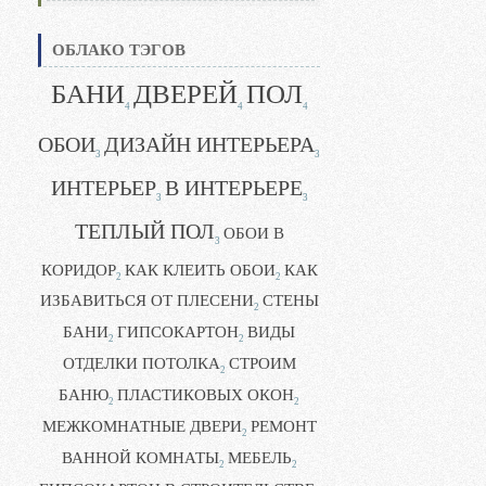
ОБЛАКО ТЭГОВ
БАНИ
ДВЕРЕЙ
ПОЛ
4
4
4
ОБОИ
ДИЗАЙН ИНТЕРЬЕРА
3
3
ИНТЕРЬЕР
В ИНТЕРЬЕРЕ
3
3
ТЕПЛЫЙ ПОЛ
ОБОИ В
3
КОРИДОР
КАК КЛЕИТЬ ОБОИ
КАК
2
2
ИЗБАВИТЬСЯ ОТ ПЛЕСЕНИ
СТЕНЫ
2
БАНИ
ГИПСОКАРТОН
ВИДЫ
2
2
ОТДЕЛКИ ПОТОЛКА
СТРОИМ
2
БАНЮ
ПЛАСТИКОВЫХ ОКОН
2
2
МЕЖКОМНАТНЫЕ ДВЕРИ
РЕМОНТ
2
ВАННОЙ КОМНАТЫ
МЕБЕЛЬ
2
2