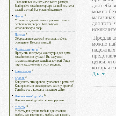
Фото ванных комнат маленького размера.
для себя 
Выбирайте дизайн интерьера ванной комнаты
вашей мечты! Все о ванной комнате.
можно без
17
магазинах
Двери
Установка дверей своими руками. Типы и
для того,
особенности дверей. Как выбрать
металлическую дверь.
исключите
1
Детская
Предлагае
Оборудование детской комнаты, мебель,
освещение. Все для детской.
можно найт
152
надежных 
Дизайн интерьера
Предметы интерьера, аксессуары для дома,
представл
дизайн своими руками! Вы задумали
цепей, чт
изменить интерьер вашей квартиры? Тогда
ищите вдохновение в этом разделе.
которая с
2
Канализация
Далее...
3
Кровля
Как узнать, что кровля нуждается в ремонте?
Как правильно спланировать замену кровли?
Узнайте все о кровлях на нашем сайте.
14
Ландшафтный дизайн
Ландшафтный дизайн своими руками.
42
Мебель
Мебель для кухни, мебель для спальни,
мебель для гостинной, мебель для ванной.