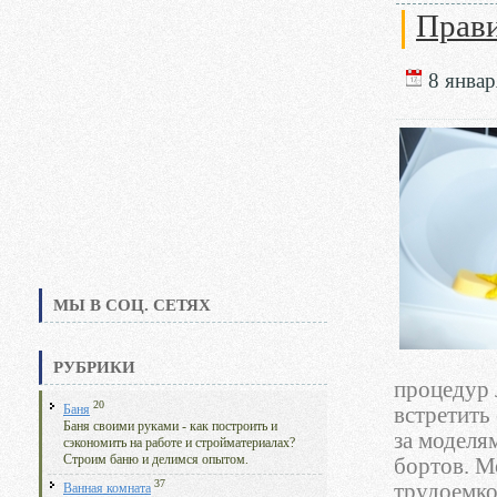
Прави
8 январ
МЫ В СОЦ. СЕТЯХ
РУБРИКИ
процедур 
20
Баня
встретить
Баня своими руками - как построить и
за моделя
сэкономить на работе и стройматериалах?
Строим баню и делимся опытом.
бортов. М
37
трудоемко
Ванная комната