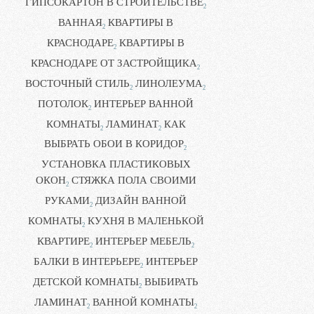
ГИПСОКАРТОН В СТРОИТЕЛЬСТВЕ
2
ВАННАЯ
КВАРТИРЫ В
2
КРАСНОДАРЕ
КВАРТИРЫ В
2
КРАСНОДАРЕ ОТ ЗАСТРОЙЩИКА
2
ВОСТОЧНЫЙ СТИЛЬ
ЛИНОЛЕУМА
2
2
ПОТОЛОК
ИНТЕРЬЕР ВАННОЙ
2
КОМНАТЫ
ЛАМИНАТ
КАК
2
2
ВЫБРАТЬ ОБОИ В КОРИДОР
2
УСТАНОВКА ПЛАСТИКОВЫХ
ОКОН
СТЯЖКА ПОЛА СВОИМИ
2
РУКАМИ
ДИЗАЙН ВАННОЙ
2
КОМНАТЫ
КУХНЯ В МАЛЕНЬКОЙ
2
КВАРТИРЕ
ИНТЕРЬЕР МЕБЕЛЬ
2
2
БАЛКИ В ИНТЕРЬЕРЕ
ИНТЕРЬЕР
2
ДЕТСКОЙ КОМНАТЫ
ВЫБИРАТЬ
2
ЛАМИНАТ
ВАННОЙ КОМНАТЫ
2
2