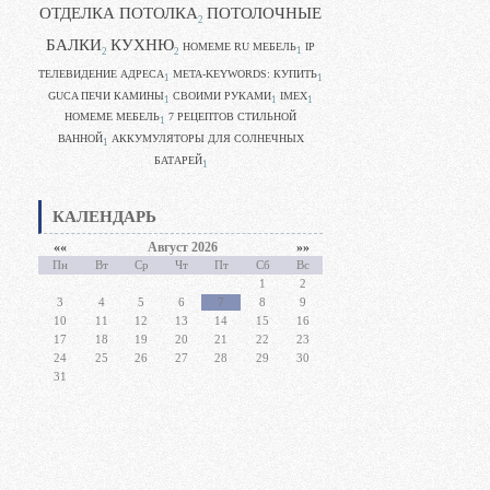
ОТДЕЛКА ПОТОЛКА
ПОТОЛОЧНЫЕ
2
БАЛКИ
КУХНЮ
HOMEME RU МЕБЕЛЬ
IP
1
2
2
ТЕЛЕВИДЕНИЕ АДРЕСА
META-KEYWORDS: КУПИТЬ
1
1
GUCA ПЕЧИ КАМИНЫ
CВОИМИ РУКАМИ
IMEX
1
1
1
HOMEME МЕБЕЛЬ
7 РЕЦЕПТОВ СТИЛЬНОЙ
1
ВАННОЙ
АККУМУЛЯТОРЫ ДЛЯ СОЛНЕЧНЫХ
1
БАТАРЕЙ
1
КАЛЕНДАРЬ
««
Август 2026
»»
Пн
Вт
Ср
Чт
Пт
Сб
Вс
1
2
3
4
5
6
7
8
9
10
11
12
13
14
15
16
17
18
19
20
21
22
23
24
25
26
27
28
29
30
31