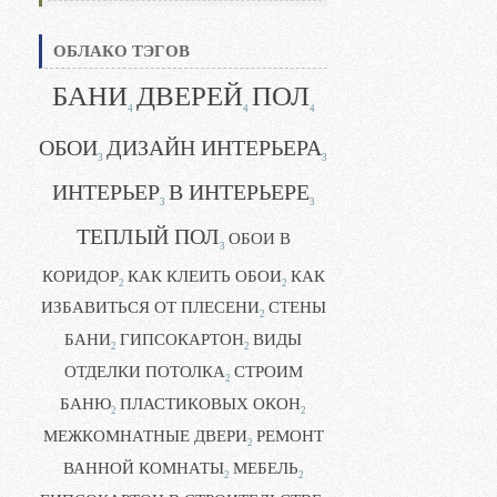
ОБЛАКО ТЭГОВ
БАНИ
ДВЕРЕЙ
ПОЛ
4
4
4
ОБОИ
ДИЗАЙН ИНТЕРЬЕРА
3
3
ИНТЕРЬЕР
В ИНТЕРЬЕРЕ
3
3
ТЕПЛЫЙ ПОЛ
ОБОИ В
3
КОРИДОР
КАК КЛЕИТЬ ОБОИ
КАК
2
2
ИЗБАВИТЬСЯ ОТ ПЛЕСЕНИ
СТЕНЫ
2
БАНИ
ГИПСОКАРТОН
ВИДЫ
2
2
ОТДЕЛКИ ПОТОЛКА
СТРОИМ
2
БАНЮ
ПЛАСТИКОВЫХ ОКОН
2
2
МЕЖКОМНАТНЫЕ ДВЕРИ
РЕМОНТ
2
ВАННОЙ КОМНАТЫ
МЕБЕЛЬ
2
2