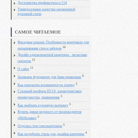
Достоинства профнастила н 114
Универсальные качества окрашенной
рулонной стали
САМОЕ ЧИТАЕМОЕ
Фасадные краски: Особенности материала для
16
окрашивания стен и заборов
Дизайн однокомнатной квартиры - несколько
12
секретов
11
О сайте
6
Заливаем фундамент для бани правильно
5
Как покрасить керамическую плитку
Стальной профиль Н114: характеристики,
5
преимущества, применение
5
Как выбрать кухонную вытяжку
Купить диван недорого от производителя
5
«Мебелико»
5
Отделка стен гипсокартоном
4
Как подобрать стиль для дизайна квартиры