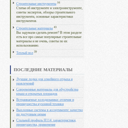
16
Строительные инструменты
Статьи об инструменте и электроинструменте,
советы экспертов, обзоры строительного
инструмента, основные характеристики
инструментов.
43
Строительные материалы
Вы задумали сделать ремонт? В этом разделе
есть все про самые популярные строительные
материалы и не очень, советы по их
использованию.
39
Теплый пол
ПОСЛЕДНИЕ МАТЕРИАЛЫ
Лучшие лодки для семейного отдыха и
развлечений
Современные материалы для обустройства
крыш и открытых площадок
Встраиваемые холодильники: отличия и
преимущества кухонной техники
Выхлопные системы в ассортименте: качество
по доступным ценам
Стальной профиль Н114: характеристики,
преимущества, применение