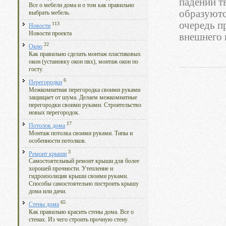
падении т
Все о мебели дома и о том как правильно
образуютс
выбрать мебель.
очередь п
113
Новости
Новости проекта
внешнего 
22
Окно
Как правильно сделать монтаж пластиковых
окон (установку окон пвх), монтаж окон по
госту.
6
Перегородки
Межкомнатная перегородка своими руками
защищает от шума. Делаем межкомнатные
перегородки своими руками. Строительство
новых перегородок.
17
Потолок дома
Монтаж потолка своими руками. Типы и
особенности потолков.
3
Ремонт крыши
Самостоятельный ремонт крыши для более
хорошей прочности. Утепление и
гидроизоляция крыши своими руками.
Способы самостоятельно построить крышу
дома или дачи.
65
Стены дома
Как правильно красить стены дома. Все о
стенах. Из чего строить прочную стену.