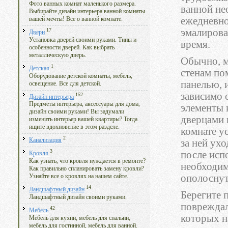
Фото ванных комнат маленького размера.
ванной не
Выбирайте дизайн интерьера ванной комнаты
ежедневно
вашей мечты! Все о ванной комнате.
17
эмалирова
Двери
Установка дверей своими руками. Типы и
время.
особенности дверей. Как выбрать
металлическую дверь.
Обычно, м
1
Детская
стенам по
Оборудование детской комнаты, мебель,
панелью, 
освещение. Все для детской.
зависимо о
152
Дизайн интерьера
Предметы интерьера, аксессуары для дома,
элементы
дизайн своими руками! Вы задумали
дверцами 
изменить интерьер вашей квартиры? Тогда
ищите вдохновение в этом разделе.
комнате ус
2
Канализация
за ней ух
3
после исп
Кровля
Как узнать, что кровля нуждается в ремонте?
необходим
Как правильно спланировать замену кровли?
ополоснут
Узнайте все о кровлях на нашем сайте.
14
Ландшафтный дизайн
Берегите 
Ландшафтный дизайн своими руками.
повреждал
42
Мебель
которых н
Мебель для кухни, мебель для спальни,
мебель для гостинной, мебель для ванной.