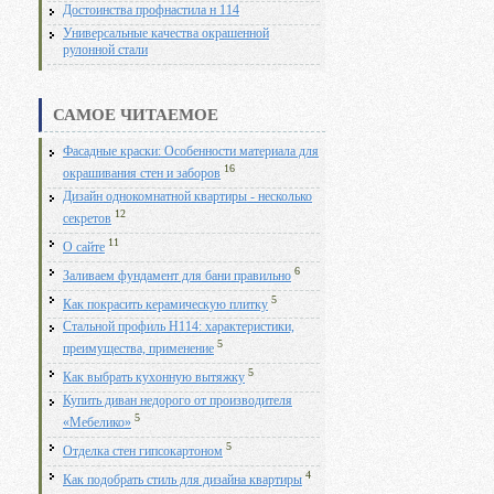
Достоинства профнастила н 114
Универсальные качества окрашенной
рулонной стали
САМОЕ ЧИТАЕМОЕ
Фасадные краски: Особенности материала для
16
окрашивания стен и заборов
Дизайн однокомнатной квартиры - несколько
12
секретов
11
О сайте
6
Заливаем фундамент для бани правильно
5
Как покрасить керамическую плитку
Стальной профиль Н114: характеристики,
5
преимущества, применение
5
Как выбрать кухонную вытяжку
Купить диван недорого от производителя
5
«Мебелико»
5
Отделка стен гипсокартоном
4
Как подобрать стиль для дизайна квартиры