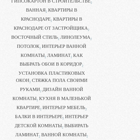
ГИПСОКАРТОН В СТРОИТЕЛЬСТВЕ
2
ВАННАЯ
КВАРТИРЫ В
2
КРАСНОДАРЕ
КВАРТИРЫ В
2
КРАСНОДАРЕ ОТ ЗАСТРОЙЩИКА
2
ВОСТОЧНЫЙ СТИЛЬ
ЛИНОЛЕУМА
2
2
ПОТОЛОК
ИНТЕРЬЕР ВАННОЙ
2
КОМНАТЫ
ЛАМИНАТ
КАК
2
2
ВЫБРАТЬ ОБОИ В КОРИДОР
2
УСТАНОВКА ПЛАСТИКОВЫХ
ОКОН
СТЯЖКА ПОЛА СВОИМИ
2
РУКАМИ
ДИЗАЙН ВАННОЙ
2
КОМНАТЫ
КУХНЯ В МАЛЕНЬКОЙ
2
КВАРТИРЕ
ИНТЕРЬЕР МЕБЕЛЬ
2
2
БАЛКИ В ИНТЕРЬЕРЕ
ИНТЕРЬЕР
2
ДЕТСКОЙ КОМНАТЫ
ВЫБИРАТЬ
2
ЛАМИНАТ
ВАННОЙ КОМНАТЫ
2
2