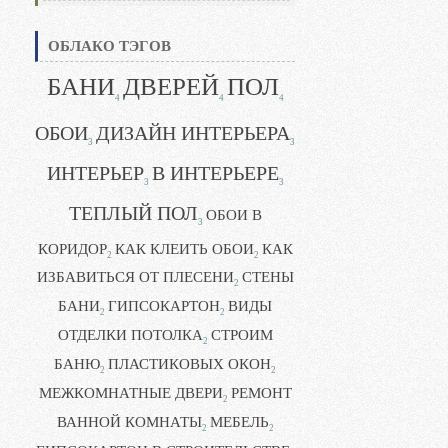
ОБЛАКО ТЭГОВ
БАНИ
ДВЕРЕЙ
ПОЛ
4
4
4
ОБОИ
ДИЗАЙН ИНТЕРЬЕРА
3
3
ИНТЕРЬЕР
В ИНТЕРЬЕРЕ
3
3
ТЕПЛЫЙ ПОЛ
ОБОИ В
3
КОРИДОР
КАК КЛЕИТЬ ОБОИ
КАК
2
2
ИЗБАВИТЬСЯ ОТ ПЛЕСЕНИ
СТЕНЫ
2
БАНИ
ГИПСОКАРТОН
ВИДЫ
2
2
ОТДЕЛКИ ПОТОЛКА
СТРОИМ
2
БАНЮ
ПЛАСТИКОВЫХ ОКОН
2
2
МЕЖКОМНАТНЫЕ ДВЕРИ
РЕМОНТ
2
ВАННОЙ КОМНАТЫ
МЕБЕЛЬ
2
2