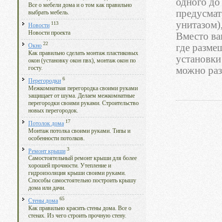
одного до
Все о мебели дома и о том как правильно
предусмат
выбрать мебель.
унитазом)
113
Новости
Новости проекта
Вместо ва
22
где размещ
Окно
Как правильно сделать монтаж пластиковых
установки
окон (установку окон пвх), монтаж окон по
госту.
можно раз
6
Перегородки
Межкомнатная перегородка своими руками
защищает от шума. Делаем межкомнатные
перегородки своими руками. Строительство
новых перегородок.
17
Потолок дома
Монтаж потолка своими руками. Типы и
особенности потолков.
3
Ремонт крыши
Самостоятельный ремонт крыши для более
хорошей прочности. Утепление и
гидроизоляция крыши своими руками.
Способы самостоятельно построить крышу
дома или дачи.
65
Стены дома
Как правильно красить стены дома. Все о
стенах. Из чего строить прочную стену.