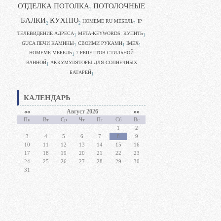
ОТДЕЛКА ПОТОЛКА
ПОТОЛОЧНЫЕ
2
БАЛКИ
КУХНЮ
HOMEME RU МЕБЕЛЬ
IP
1
2
2
ТЕЛЕВИДЕНИЕ АДРЕСА
META-KEYWORDS: КУПИТЬ
1
1
GUCA ПЕЧИ КАМИНЫ
CВОИМИ РУКАМИ
IMEX
1
1
1
HOMEME МЕБЕЛЬ
7 РЕЦЕПТОВ СТИЛЬНОЙ
1
ВАННОЙ
АККУМУЛЯТОРЫ ДЛЯ СОЛНЕЧНЫХ
1
БАТАРЕЙ
1
КАЛЕНДАРЬ
««
Август 2026
»»
Пн
Вт
Ср
Чт
Пт
Сб
Вс
1
2
3
4
5
6
7
8
9
10
11
12
13
14
15
16
17
18
19
20
21
22
23
24
25
26
27
28
29
30
31