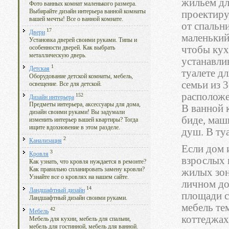
жильем дл
Фото ванных комнат маленького размера.
Выбирайте дизайн интерьера ванной комнаты
проектиру
вашей мечты! Все о ванной комнате.
от спальни
17
Двери
маленький
Установка дверей своими руками. Типы и
чтобы кух
особенности дверей. Как выбрать
металлическую дверь.
устанавли
1
Детская
туалете д
Оборудование детской комнаты, мебель,
семьи из 3
освещение. Все для детской.
расположе
152
Дизайн интерьера
Предметы интерьера, аксессуары для дома,
В ванной 
дизайн своими руками! Вы задумали
биде, маш
изменить интерьер вашей квартиры? Тогда
ищите вдохновение в этом разделе.
душ. В ту
2
Канализация
Если дом 
3
Кровля
взрослых 
Как узнать, что кровля нуждается в ремонте?
Как правильно спланировать замену кровли?
жилых зон
Узнайте все о кровлях на нашем сайте.
личном до
14
Ландшафтный дизайн
площади с
Ландшафтный дизайн своими руками.
мебель те
42
Мебель
коттеджах
Мебель для кухни, мебель для спальни,
мебель для гостинной, мебель для ванной.