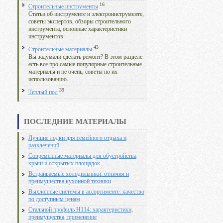
16
Строительные инструменты
Статьи об инструменте и электроинструменте,
советы экспертов, обзоры строительного
инструмента, основные характеристики
инструментов.
43
Строительные материалы
Вы задумали сделать ремонт? В этом разделе
есть все про самые популярные строительные
материалы и не очень, советы по их
использованию.
39
Теплый пол
ПОСЛЕДНИЕ МАТЕРИАЛЫ
Лучшие лодки для семейного отдыха и
развлечений
Современные материалы для обустройства
крыш и открытых площадок
Встраиваемые холодильники: отличия и
преимущества кухонной техники
Выхлопные системы в ассортименте: качество
по доступным ценам
Стальной профиль Н114: характеристики,
преимущества, применение