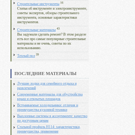
16
Строительные инструменты
Статьи об инструменте и электроинструменте,
советы экспертов, обзоры строительного
инструмента, основные характеристики
инструментов.
43
Строительные материалы
Вы задумали сделать ремонт? В этом разделе
есть все про самые популярные строительные
материалы и не очень, советы по их
использованию.
39
Теплый пол
ПОСЛЕДНИЕ МАТЕРИАЛЫ
Лучшие лодки для семейного отдыха и
развлечений
Современные материалы для обустройства
крыш и открытых площадок
Встраиваемые холодильники: отличия и
преимущества кухонной техники
Выхлопные системы в ассортименте: качество
по доступным ценам
Стальной профиль Н114: характеристики,
преимущества, применение