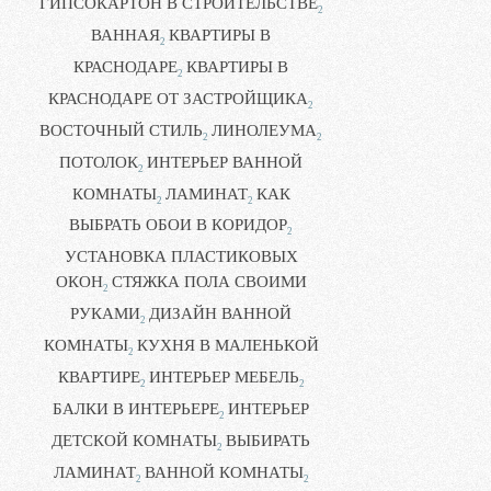
ГИПСОКАРТОН В СТРОИТЕЛЬСТВЕ
2
ВАННАЯ
КВАРТИРЫ В
2
КРАСНОДАРЕ
КВАРТИРЫ В
2
КРАСНОДАРЕ ОТ ЗАСТРОЙЩИКА
2
ВОСТОЧНЫЙ СТИЛЬ
ЛИНОЛЕУМА
2
2
ПОТОЛОК
ИНТЕРЬЕР ВАННОЙ
2
КОМНАТЫ
ЛАМИНАТ
КАК
2
2
ВЫБРАТЬ ОБОИ В КОРИДОР
2
УСТАНОВКА ПЛАСТИКОВЫХ
ОКОН
СТЯЖКА ПОЛА СВОИМИ
2
РУКАМИ
ДИЗАЙН ВАННОЙ
2
КОМНАТЫ
КУХНЯ В МАЛЕНЬКОЙ
2
КВАРТИРЕ
ИНТЕРЬЕР МЕБЕЛЬ
2
2
БАЛКИ В ИНТЕРЬЕРЕ
ИНТЕРЬЕР
2
ДЕТСКОЙ КОМНАТЫ
ВЫБИРАТЬ
2
ЛАМИНАТ
ВАННОЙ КОМНАТЫ
2
2