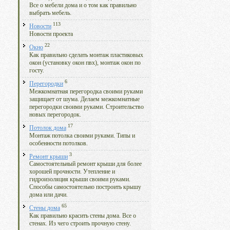
Все о мебели дома и о том как правильно
выбрать мебель.
113
Новости
Новости проекта
22
Окно
Как правильно сделать монтаж пластиковых
окон (установку окон пвх), монтаж окон по
госту.
6
Перегородки
Межкомнатная перегородка своими руками
защищает от шума. Делаем межкомнатные
перегородки своими руками. Строительство
новых перегородок.
17
Потолок дома
Монтаж потолка своими руками. Типы и
особенности потолков.
3
Ремонт крыши
Самостоятельный ремонт крыши для более
хорошей прочности. Утепление и
гидроизоляция крыши своими руками.
Способы самостоятельно построить крышу
дома или дачи.
65
Стены дома
Как правильно красить стены дома. Все о
стенах. Из чего строить прочную стену.