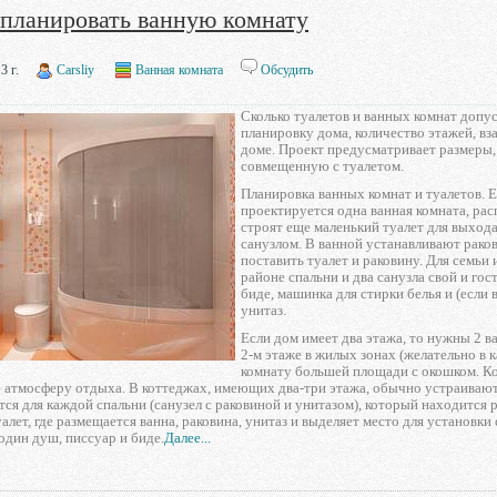
спланировать ванную комнату
3 г.
Carsliy
Ванная комната
Обсудить
Сколько туалетов и ванных комнат допус
планировку дома, количество этажей, вз
доме. Проект предусматривает размеры,
совмещенную с туалетом.
Планировка ванных комнат и туалетов. Е
проектируется одна ванная комната, рас
строят еще маленький туалет для выхода
санузлом. В ванной устанавливают ракови
поставить туалет и раковину. Для семьи 
районе спальни и два санузла свой и гос
биде, машинка для стирки белья и (если
унитаз.
Если дом имеет два этажа, то нужны 2 в
2-м этаже в жилых зонах (желательно в
комнату большей площади с окошком. Ков
атмосферу отдыха. В коттеджах, имеющих два-три этажа, обычно устраивают о
ся для каждой спальни (санузел с раковиной и унитазом), который находится 
лет, где размещается ванна, раковина, унитаз и выделяет место для установк
один душ, писсуар и биде.
Далее...