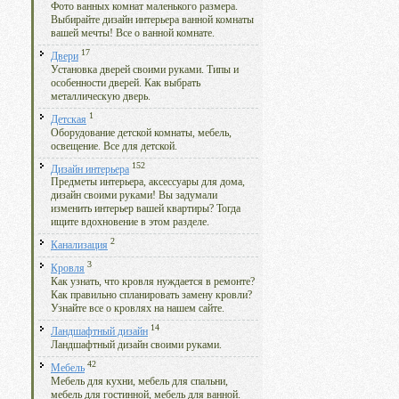
Фото ванных комнат маленького размера.
Выбирайте дизайн интерьера ванной комнаты
вашей мечты! Все о ванной комнате.
17
Двери
Установка дверей своими руками. Типы и
особенности дверей. Как выбрать
металлическую дверь.
1
Детская
Оборудование детской комнаты, мебель,
освещение. Все для детской.
152
Дизайн интерьера
Предметы интерьера, аксессуары для дома,
дизайн своими руками! Вы задумали
изменить интерьер вашей квартиры? Тогда
ищите вдохновение в этом разделе.
2
Канализация
3
Кровля
Как узнать, что кровля нуждается в ремонте?
Как правильно спланировать замену кровли?
Узнайте все о кровлях на нашем сайте.
14
Ландшафтный дизайн
Ландшафтный дизайн своими руками.
42
Мебель
Мебель для кухни, мебель для спальни,
мебель для гостинной, мебель для ванной.