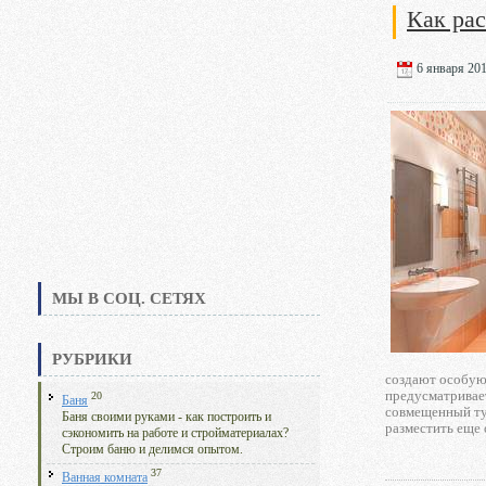
Как ра
6 января 201
МЫ В СОЦ. СЕТЯХ
РУБРИКИ
создают особую 
предусматривает
20
Баня
совмещенный туа
Баня своими руками - как построить и
разместить еще 
сэкономить на работе и стройматериалах?
Строим баню и делимся опытом.
37
Ванная комната