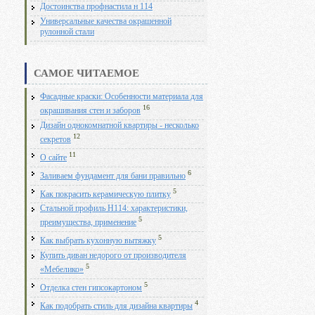
Достоинства профнастила н 114
Универсальные качества окрашенной
рулонной стали
САМОЕ ЧИТАЕМОЕ
Фасадные краски: Особенности материала для
16
окрашивания стен и заборов
Дизайн однокомнатной квартиры - несколько
12
секретов
11
О сайте
6
Заливаем фундамент для бани правильно
5
Как покрасить керамическую плитку
Стальной профиль Н114: характеристики,
5
преимущества, применение
5
Как выбрать кухонную вытяжку
Купить диван недорого от производителя
5
«Мебелико»
5
Отделка стен гипсокартоном
4
Как подобрать стиль для дизайна квартиры