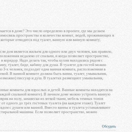
кается в доме? Это число определено в проекте, где мы делаем
аимосвязь пространства и количества комнат, людей, проживающих в
 которые отводятся под туалет, ванную или ванную комнату,
сли дом является жильем для одного или двух человек, как правило,
положенная недалеко от спальни, и когда позволяет пространство,
 в коридор. Надо делать так, чтобы кухня находилась рядом с
ну, туалет, биде, кабину для душа. В туалете для гостей можно
из 3-х человек, подходит одна ванная комната, расположенная в
тевой. В ванной комнате должна быть ванна, туалет, умывальник,
 возможно) писсуар и душ. В туалетах размещают умывальник,
анные комнаты для взрослых и детей. Ванные комнаты находятся на
 каждой спальной комнате). В личном доме можно устроить ванную
рик на полу, занавески из легкой ткани, мебель темных тонов
т одного до трех гостевых туалета (на каждом этаже). Туалет
рядом с душем или ванной. Вместо ванны и туалета устанавливают
и стиральной машины. Если позволяет пространство, можно
Обсудить