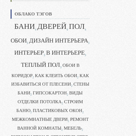
ОБЛАКО ТЭГОВ
БАНИ
ДВЕРЕЙ
ПОЛ
4
4
4
ОБОИ
ДИЗАЙН ИНТЕРЬЕРА
3
3
ИНТЕРЬЕР
В ИНТЕРЬЕРЕ
3
3
ТЕПЛЫЙ ПОЛ
ОБОИ В
3
КОРИДОР
КАК КЛЕИТЬ ОБОИ
КАК
2
2
ИЗБАВИТЬСЯ ОТ ПЛЕСЕНИ
СТЕНЫ
2
БАНИ
ГИПСОКАРТОН
ВИДЫ
2
2
ОТДЕЛКИ ПОТОЛКА
СТРОИМ
2
БАНЮ
ПЛАСТИКОВЫХ ОКОН
2
2
МЕЖКОМНАТНЫЕ ДВЕРИ
РЕМОНТ
2
ВАННОЙ КОМНАТЫ
МЕБЕЛЬ
2
2