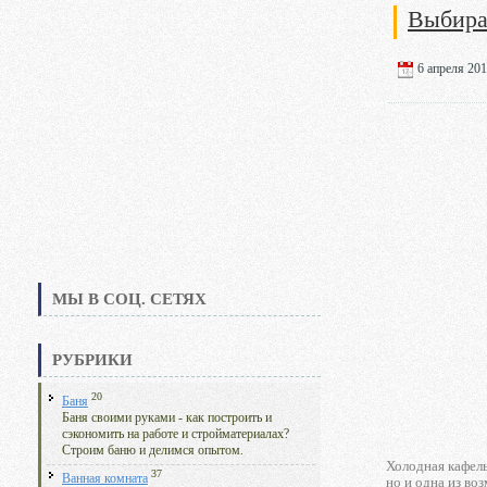
Выбира
6 апреля 201
МЫ В СОЦ. СЕТЯХ
РУБРИКИ
20
Баня
Баня своими руками - как построить и
сэкономить на работе и стройматериалах?
Строим баню и делимся опытом.
Холодная кафель
37
Ванная комната
но и одна из во