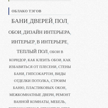
ОБЛАКО ТЭГОВ
БАНИ
ДВЕРЕЙ
ПОЛ
4
4
4
ОБОИ
ДИЗАЙН ИНТЕРЬЕРА
3
3
ИНТЕРЬЕР
В ИНТЕРЬЕРЕ
3
3
ТЕПЛЫЙ ПОЛ
ОБОИ В
3
КОРИДОР
КАК КЛЕИТЬ ОБОИ
КАК
2
2
ИЗБАВИТЬСЯ ОТ ПЛЕСЕНИ
СТЕНЫ
2
БАНИ
ГИПСОКАРТОН
ВИДЫ
2
2
ОТДЕЛКИ ПОТОЛКА
СТРОИМ
2
БАНЮ
ПЛАСТИКОВЫХ ОКОН
2
2
МЕЖКОМНАТНЫЕ ДВЕРИ
РЕМОНТ
2
ВАННОЙ КОМНАТЫ
МЕБЕЛЬ
2
2