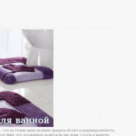
е
- это не только ваше желание придать ей уют и индивидуальность,
тот факт, что эта комната делится на две зоны: сухую и мокрую.