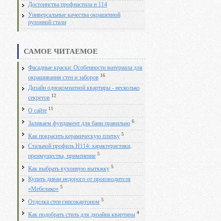
Достоинства профнастила н 114
Универсальные качества окрашенной
рулонной стали
САМОЕ ЧИТАЕМОЕ
Фасадные краски: Особенности материала для
16
окрашивания стен и заборов
Дизайн однокомнатной квартиры - несколько
12
секретов
11
О сайте
6
Заливаем фундамент для бани правильно
5
Как покрасить керамическую плитку
Стальной профиль Н114: характеристики,
5
преимущества, применение
5
Как выбрать кухонную вытяжку
Купить диван недорого от производителя
5
«Мебелико»
5
Отделка стен гипсокартоном
4
Как подобрать стиль для дизайна квартиры