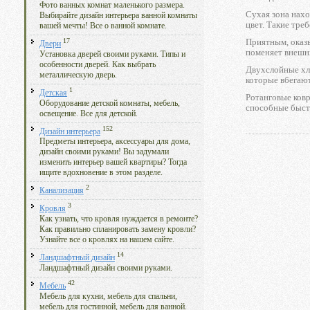
Фото ванных комнат маленького размера.
Сухая зона нахо
Выбирайте дизайн интерьера ванной комнаты
цвет. Такие тре
вашей мечты! Все о ванной комнате.
17
Приятным, оказы
Двери
поменяет внешни
Установка дверей своими руками. Типы и
особенности дверей. Как выбрать
Двухслойные хло
металлическую дверь.
которые вбегают
1
Детская
Ротанговые ков
Оборудование детской комнаты, мебель,
способные быстр
освещение. Все для детской.
152
Дизайн интерьера
Предметы интерьера, аксессуары для дома,
дизайн своими руками! Вы задумали
изменить интерьер вашей квартиры? Тогда
ищите вдохновение в этом разделе.
2
Канализация
3
Кровля
Как узнать, что кровля нуждается в ремонте?
Как правильно спланировать замену кровли?
Узнайте все о кровлях на нашем сайте.
14
Ландшафтный дизайн
Ландшафтный дизайн своими руками.
42
Мебель
Мебель для кухни, мебель для спальни,
мебель для гостинной, мебель для ванной.