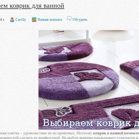
ем коврик для ванной
4 г.
Carsliy
Ванная комната
Обсудить
ная плитка – удовольствие не из приятных. Поэтому
коврик в ванной комнат
зможностей сделать ее комфортной. На выбор коврика накладывает отпечаток и 