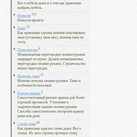
Все о мебели дома и о том как правильно
выбрать мебель.
113
Новости
Новости проекта
22
Окно
Как правильно сделать монтаж пластиковых
окон (установку окон пвх), монтаж окон по
госту.
6
Перегородки
Межкомнатная перегородка своими руками
защищает от шума. Делаем межкомнатные
перегородки своими руками. Строительство
новых перегородок.
17
Потолок дома
Монтаж потолка своими руками. Типы и
особенности потолков.
3
Ремонт крыши
Самостоятельный ремонт крыши для более
хорошей прочности. Утепление и
гидроизоляция крыши своими руками.
Способы самостоятельно построить крышу
дома или дачи.
65
Стены дома
Как правильно красить стены дома. Все о
стенах. Из чего строить прочную стену.