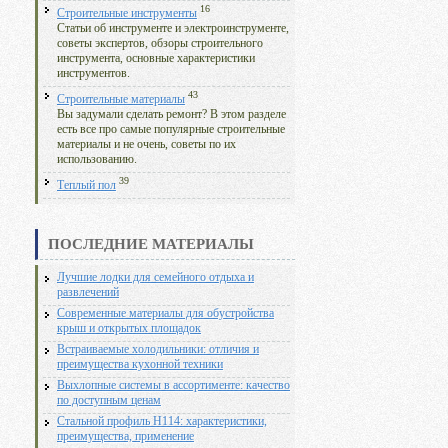
16
Строительные инструменты
Статьи об инструменте и электроинструменте,
советы экспертов, обзоры строительного
инструмента, основные характеристики
инструментов.
43
Строительные материалы
Вы задумали сделать ремонт? В этом разделе
есть все про самые популярные строительные
материалы и не очень, советы по их
использованию.
39
Теплый пол
ПОСЛЕДНИЕ МАТЕРИАЛЫ
Лучшие лодки для семейного отдыха и
развлечений
Современные материалы для обустройства
крыш и открытых площадок
Встраиваемые холодильники: отличия и
преимущества кухонной техники
Выхлопные системы в ассортименте: качество
по доступным ценам
Стальной профиль Н114: характеристики,
преимущества, применение