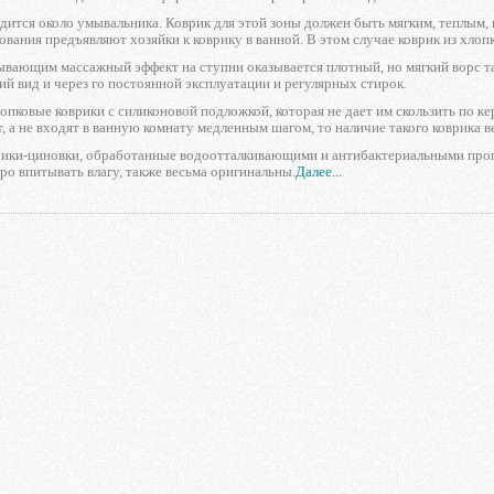
дится около умывальника. Коврик для этой зоны должен быть мягким, теплым,
бования предъявляют хозяйки к коврику в ванной. В этом случае коврик из хлоп
вающим массажный эффект на ступни оказывается плотный, но мягкий ворс та
й вид и через го постоянной эксплуатации и регулярных стирок.
пковые коврики с силиконовой подложкой, которая не дает им скользить по кер
, а не входят в ванную комнату медленным шагом, то наличие такого коврика в
рики-циновки, обработанные водоотталкивающими и антибактериальными пропи
о впитывать влагу, также весьма оригинальны.
Далее...