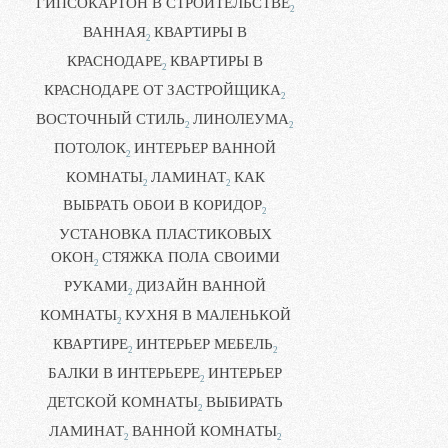
ГИПСОКАРТОН В СТРОИТЕЛЬСТВЕ
2
ВАННАЯ
КВАРТИРЫ В
2
КРАСНОДАРЕ
КВАРТИРЫ В
2
КРАСНОДАРЕ ОТ ЗАСТРОЙЩИКА
2
ВОСТОЧНЫЙ СТИЛЬ
ЛИНОЛЕУМА
2
2
ПОТОЛОК
ИНТЕРЬЕР ВАННОЙ
2
КОМНАТЫ
ЛАМИНАТ
КАК
2
2
ВЫБРАТЬ ОБОИ В КОРИДОР
2
УСТАНОВКА ПЛАСТИКОВЫХ
ОКОН
СТЯЖКА ПОЛА СВОИМИ
2
РУКАМИ
ДИЗАЙН ВАННОЙ
2
КОМНАТЫ
КУХНЯ В МАЛЕНЬКОЙ
2
КВАРТИРЕ
ИНТЕРЬЕР МЕБЕЛЬ
2
2
БАЛКИ В ИНТЕРЬЕРЕ
ИНТЕРЬЕР
2
ДЕТСКОЙ КОМНАТЫ
ВЫБИРАТЬ
2
ЛАМИНАТ
ВАННОЙ КОМНАТЫ
2
2