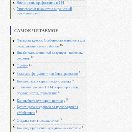
Достоинства профнастила н 114
Универсальные качества окрашенной
рулонной стали
САМОЕ ЧИТАЕМОЕ
Фасадные краски: Особенности материала для
16
окрашивания стен и заборов
Дизайн однокомнатной квартиры - несколько
12
секретов
11
О сайте
6
Заливаем фундамент для бани правильно
5
Как покрасить керамическую плитку
Стальной профиль Н114: характеристики,
5
преимущества, применение
5
Как выбрать кухонную вытяжку
Купить диван недорого от производителя
5
«Мебелико»
5
Отделка стен гипсокартоном
4
Как подобрать стиль для дизайна квартиры