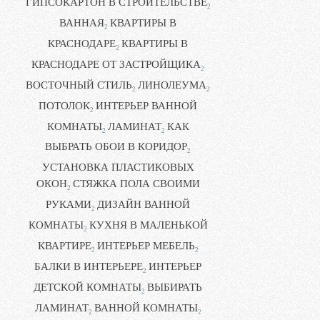
ГИПСОКАРТОН В СТРОИТЕЛЬСТВЕ
2
ВАННАЯ
КВАРТИРЫ В
2
КРАСНОДАРЕ
КВАРТИРЫ В
2
КРАСНОДАРЕ ОТ ЗАСТРОЙЩИКА
2
ВОСТОЧНЫЙ СТИЛЬ
ЛИНОЛЕУМА
2
2
ПОТОЛОК
ИНТЕРЬЕР ВАННОЙ
2
КОМНАТЫ
ЛАМИНАТ
КАК
2
2
ВЫБРАТЬ ОБОИ В КОРИДОР
2
УСТАНОВКА ПЛАСТИКОВЫХ
ОКОН
СТЯЖКА ПОЛА СВОИМИ
2
РУКАМИ
ДИЗАЙН ВАННОЙ
2
КОМНАТЫ
КУХНЯ В МАЛЕНЬКОЙ
2
КВАРТИРЕ
ИНТЕРЬЕР МЕБЕЛЬ
2
2
БАЛКИ В ИНТЕРЬЕРЕ
ИНТЕРЬЕР
2
ДЕТСКОЙ КОМНАТЫ
ВЫБИРАТЬ
2
ЛАМИНАТ
ВАННОЙ КОМНАТЫ
2
2