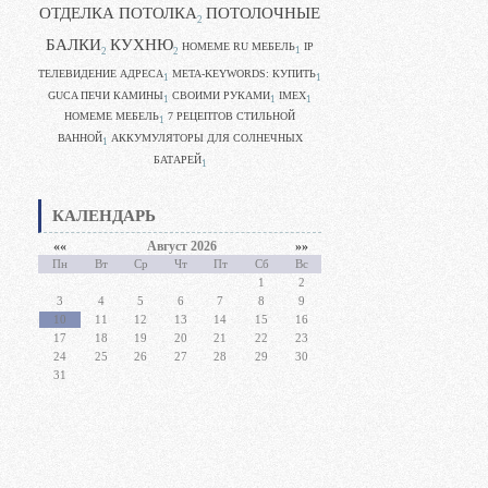
ОТДЕЛКА ПОТОЛКА
ПОТОЛОЧНЫЕ
2
БАЛКИ
КУХНЮ
HOMEME RU МЕБЕЛЬ
IP
1
2
2
ТЕЛЕВИДЕНИЕ АДРЕСА
META-KEYWORDS: КУПИТЬ
1
1
GUCA ПЕЧИ КАМИНЫ
CВОИМИ РУКАМИ
IMEX
1
1
1
HOMEME МЕБЕЛЬ
7 РЕЦЕПТОВ СТИЛЬНОЙ
1
ВАННОЙ
АККУМУЛЯТОРЫ ДЛЯ СОЛНЕЧНЫХ
1
БАТАРЕЙ
1
КАЛЕНДАРЬ
««
Август 2026
»»
Пн
Вт
Ср
Чт
Пт
Сб
Вс
1
2
3
4
5
6
7
8
9
10
11
12
13
14
15
16
17
18
19
20
21
22
23
24
25
26
27
28
29
30
31