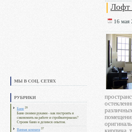
Лофт 
16 мая 
МЫ В СОЦ. СЕТЯХ
пространс
РУБРИКИ
остекленн
20
Баня
различных
Баня своими руками - как построить и
помещению
сэкономить на работе и стройматериалах?
Строим баню и делимся опытом.
оригиналь
37
кирпича, 
Ванная комната