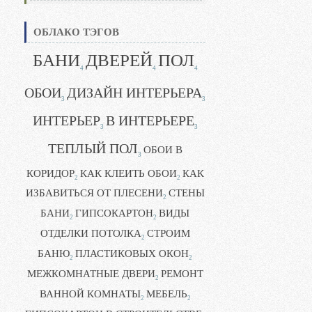
ОБЛАКО ТЭГОВ
БАНИ
ДВЕРЕЙ
ПОЛ
4
4
4
ОБОИ
ДИЗАЙН ИНТЕРЬЕРА
3
3
ИНТЕРЬЕР
В ИНТЕРЬЕРЕ
3
3
ТЕПЛЫЙ ПОЛ
ОБОИ В
3
КОРИДОР
КАК КЛЕИТЬ ОБОИ
КАК
2
2
ИЗБАВИТЬСЯ ОТ ПЛЕСЕНИ
СТЕНЫ
2
БАНИ
ГИПСОКАРТОН
ВИДЫ
2
2
ОТДЕЛКИ ПОТОЛКА
СТРОИМ
2
БАНЮ
ПЛАСТИКОВЫХ ОКОН
2
2
МЕЖКОМНАТНЫЕ ДВЕРИ
РЕМОНТ
2
ВАННОЙ КОМНАТЫ
МЕБЕЛЬ
2
2