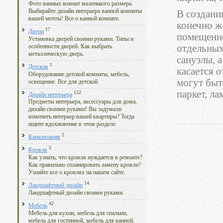
Фото ванных комнат маленького размера.
Выбирайте дизайн интерьера ванной комнаты
В создани
вашей мечты! Все о ванной комнате.
конечно же
17
Двери
помещение
Установка дверей своими руками. Типы и
отдельных
особенности дверей. Как выбрать
металлическую дверь.
санузлы, 
1
Детская
касается 
Оборудование детской комнаты, мебель,
могут быт
освещение. Все для детской.
паркет, ла
152
Дизайн интерьера
Предметы интерьера, аксессуары для дома,
дизайн своими руками! Вы задумали
изменить интерьер вашей квартиры? Тогда
ищите вдохновение в этом разделе.
2
Канализация
3
Кровля
Как узнать, что кровля нуждается в ремонте?
Как правильно спланировать замену кровли?
Узнайте все о кровлях на нашем сайте.
14
Ландшафтный дизайн
Ландшафтный дизайн своими руками.
42
Мебель
Мебель для кухни, мебель для спальни,
мебель для гостинной, мебель для ванной.