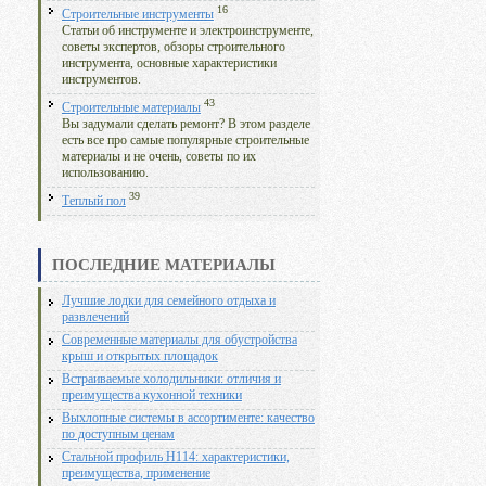
16
Строительные инструменты
Статьи об инструменте и электроинструменте,
советы экспертов, обзоры строительного
инструмента, основные характеристики
инструментов.
43
Строительные материалы
Вы задумали сделать ремонт? В этом разделе
есть все про самые популярные строительные
материалы и не очень, советы по их
использованию.
39
Теплый пол
ПОСЛЕДНИЕ МАТЕРИАЛЫ
Лучшие лодки для семейного отдыха и
развлечений
Современные материалы для обустройства
крыш и открытых площадок
Встраиваемые холодильники: отличия и
преимущества кухонной техники
Выхлопные системы в ассортименте: качество
по доступным ценам
Стальной профиль Н114: характеристики,
преимущества, применение