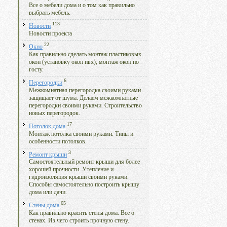
Все о мебели дома и о том как правильно
выбрать мебель.
113
Новости
Новости проекта
22
Окно
Как правильно сделать монтаж пластиковых
окон (установку окон пвх), монтаж окон по
госту.
6
Перегородки
Межкомнатная перегородка своими руками
защищает от шума. Делаем межкомнатные
перегородки своими руками. Строительство
новых перегородок.
17
Потолок дома
Монтаж потолка своими руками. Типы и
особенности потолков.
3
Ремонт крыши
Самостоятельный ремонт крыши для более
хорошей прочности. Утепление и
гидроизоляция крыши своими руками.
Способы самостоятельно построить крышу
дома или дачи.
65
Стены дома
Как правильно красить стены дома. Все о
стенах. Из чего строить прочную стену.