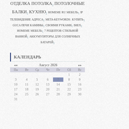
ОТДЕЛКА ПОТОЛКА
ПОТОЛОЧНЫЕ
2
БАЛКИ
КУХНЮ
HOMEME RU МЕБЕЛЬ
IP
1
2
2
ТЕЛЕВИДЕНИЕ АДРЕСА
META-KEYWORDS: КУПИТЬ
1
1
GUCA ПЕЧИ КАМИНЫ
CВОИМИ РУКАМИ
IMEX
1
1
1
HOMEME МЕБЕЛЬ
7 РЕЦЕПТОВ СТИЛЬНОЙ
1
ВАННОЙ
АККУМУЛЯТОРЫ ДЛЯ СОЛНЕЧНЫХ
1
БАТАРЕЙ
1
КАЛЕНДАРЬ
««
Август 2026
»»
Пн
Вт
Ср
Чт
Пт
Сб
Вс
1
2
3
4
5
6
7
8
9
10
11
12
13
14
15
16
17
18
19
20
21
22
23
24
25
26
27
28
29
30
31