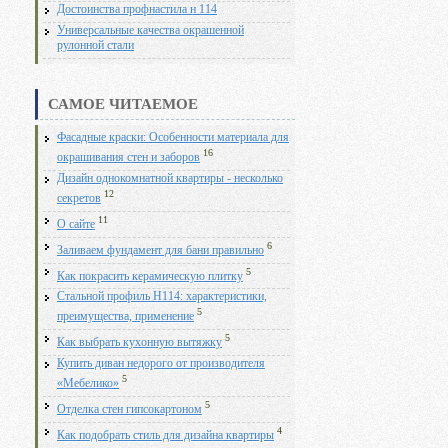
Достоинства профнастила н 114
Универсальные качества окрашенной
рулонной стали
САМОЕ ЧИТАЕМОЕ
Фасадные краски: Особенности материала для
16
окрашивания стен и заборов
Дизайн однокомнатной квартиры - несколько
12
секретов
11
О сайте
6
Заливаем фундамент для бани правильно
5
Как покрасить керамическую плитку
Стальной профиль Н114: характеристики,
5
преимущества, применение
5
Как выбрать кухонную вытяжку
Купить диван недорого от производителя
5
«Мебелико»
5
Отделка стен гипсокартоном
4
Как подобрать стиль для дизайна квартиры