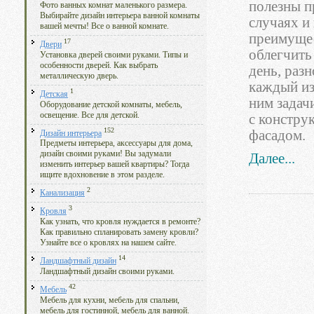
полезны п
Фото ванных комнат маленького размера.
Выбирайте дизайн интерьера ванной комнаты
случаях и
вашей мечты! Все о ванной комнате.
преимущес
17
Двери
облегчить
Установка дверей своими руками. Типы и
особенности дверей. Как выбрать
день, раз
металлическую дверь.
каждый из
1
Детская
ним задач
Оборудование детской комнаты, мебель,
освещение. Все для детской.
с констру
152
фасадом.
Дизайн интерьера
Предметы интерьера, аксессуары для дома,
дизайн своими руками! Вы задумали
Далее...
изменить интерьер вашей квартиры? Тогда
ищите вдохновение в этом разделе.
2
Канализация
3
Кровля
Как узнать, что кровля нуждается в ремонте?
Как правильно спланировать замену кровли?
Узнайте все о кровлях на нашем сайте.
14
Ландшафтный дизайн
Ландшафтный дизайн своими руками.
42
Мебель
Мебель для кухни, мебель для спальни,
мебель для гостинной, мебель для ванной.