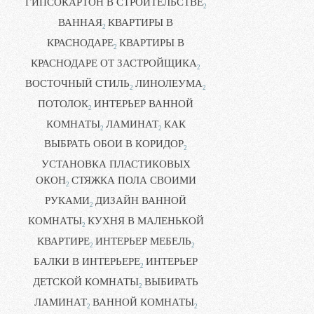
ГИПСОКАРТОН В СТРОИТЕЛЬСТВЕ
2
ВАННАЯ
КВАРТИРЫ В
2
КРАСНОДАРЕ
КВАРТИРЫ В
2
КРАСНОДАРЕ ОТ ЗАСТРОЙЩИКА
2
ВОСТОЧНЫЙ СТИЛЬ
ЛИНОЛЕУМА
2
2
ПОТОЛОК
ИНТЕРЬЕР ВАННОЙ
2
КОМНАТЫ
ЛАМИНАТ
КАК
2
2
ВЫБРАТЬ ОБОИ В КОРИДОР
2
УСТАНОВКА ПЛАСТИКОВЫХ
ОКОН
СТЯЖКА ПОЛА СВОИМИ
2
РУКАМИ
ДИЗАЙН ВАННОЙ
2
КОМНАТЫ
КУХНЯ В МАЛЕНЬКОЙ
2
КВАРТИРЕ
ИНТЕРЬЕР МЕБЕЛЬ
2
2
БАЛКИ В ИНТЕРЬЕРЕ
ИНТЕРЬЕР
2
ДЕТСКОЙ КОМНАТЫ
ВЫБИРАТЬ
2
ЛАМИНАТ
ВАННОЙ КОМНАТЫ
2
2