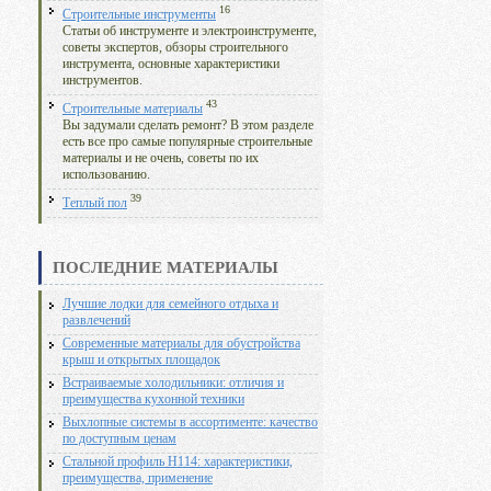
16
Строительные инструменты
Статьи об инструменте и электроинструменте,
советы экспертов, обзоры строительного
инструмента, основные характеристики
инструментов.
43
Строительные материалы
Вы задумали сделать ремонт? В этом разделе
есть все про самые популярные строительные
материалы и не очень, советы по их
использованию.
39
Теплый пол
ПОСЛЕДНИЕ МАТЕРИАЛЫ
Лучшие лодки для семейного отдыха и
развлечений
Современные материалы для обустройства
крыш и открытых площадок
Встраиваемые холодильники: отличия и
преимущества кухонной техники
Выхлопные системы в ассортименте: качество
по доступным ценам
Стальной профиль Н114: характеристики,
преимущества, применение