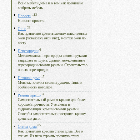
Все о мебели дома и о том как правильно
выбрать мебель.
113
Новости
Новости проекта
22
Окно
Как правильно сделать монтаж пластиковых
окон (установку окон пвх), монтаж окон по
госту.
6
Перегородки
Межкомнатная перегородка своими руками
защищает от шума. Делаем межкомнатные
перегородки своими руками. Строительство
новых перегородок.
17
Потолок дома
Монтаж потолка своими руками. Типы и
особенности потолков.
3
Ремонт крыши
Самостоятельный ремонт крыши для более
хорошей прочности. Утепление и
гидроизоляция крыши своими руками.
Способы самостоятельно построить крышу
дома или дачи.
65
Стены дома
Как правильно красить стены дома. Все о
стенах. Из чего строить прочную стену.