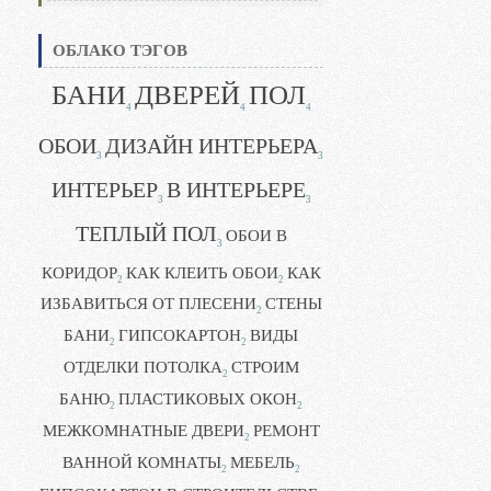
ОБЛАКО ТЭГОВ
БАНИ
ДВЕРЕЙ
ПОЛ
4
4
4
ОБОИ
ДИЗАЙН ИНТЕРЬЕРА
3
3
ИНТЕРЬЕР
В ИНТЕРЬЕРЕ
3
3
ТЕПЛЫЙ ПОЛ
ОБОИ В
3
КОРИДОР
КАК КЛЕИТЬ ОБОИ
КАК
2
2
ИЗБАВИТЬСЯ ОТ ПЛЕСЕНИ
СТЕНЫ
2
БАНИ
ГИПСОКАРТОН
ВИДЫ
2
2
ОТДЕЛКИ ПОТОЛКА
СТРОИМ
2
БАНЮ
ПЛАСТИКОВЫХ ОКОН
2
2
МЕЖКОМНАТНЫЕ ДВЕРИ
РЕМОНТ
2
ВАННОЙ КОМНАТЫ
МЕБЕЛЬ
2
2