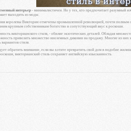
еменный интерьер
- минималистичен. Но у тех, кто предпочитает разумный из
мает выходить из моды.
ния королевы Виктории отмечены промышленной революцией, почти полным от
шним крупным собственникам богатство и сопутствующий вкус к роскоши.
ность викторианского стиля, - обилие экзотических деталей. Обладая множест
ожность привозить множество иноземных диковин на продажу. Многие из них и
 вариантов стиля.
едует обратить внимание, если вы хотите превратить свой дом в подобие жили
роскоши, викторианский стиль сохраняет английскую изысканность.