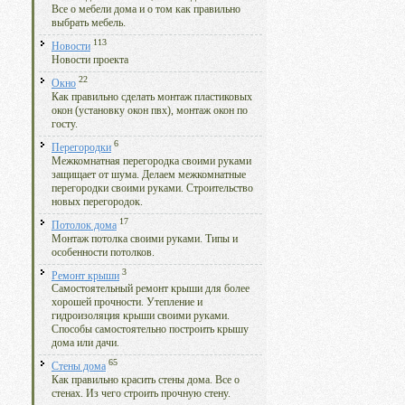
Все о мебели дома и о том как правильно
выбрать мебель.
113
Новости
Новости проекта
22
Окно
Как правильно сделать монтаж пластиковых
окон (установку окон пвх), монтаж окон по
госту.
6
Перегородки
Межкомнатная перегородка своими руками
защищает от шума. Делаем межкомнатные
перегородки своими руками. Строительство
новых перегородок.
17
Потолок дома
Монтаж потолка своими руками. Типы и
особенности потолков.
3
Ремонт крыши
Самостоятельный ремонт крыши для более
хорошей прочности. Утепление и
гидроизоляция крыши своими руками.
Способы самостоятельно построить крышу
дома или дачи.
65
Стены дома
Как правильно красить стены дома. Все о
стенах. Из чего строить прочную стену.