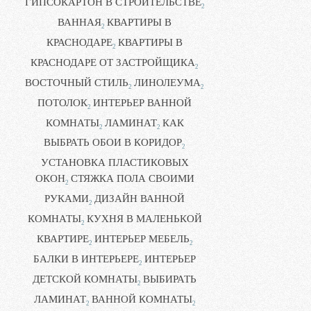
ГИПСОКАРТОН В СТРОИТЕЛЬСТВЕ
2
ВАННАЯ
КВАРТИРЫ В
2
КРАСНОДАРЕ
КВАРТИРЫ В
2
КРАСНОДАРЕ ОТ ЗАСТРОЙЩИКА
2
ВОСТОЧНЫЙ СТИЛЬ
ЛИНОЛЕУМА
2
2
ПОТОЛОК
ИНТЕРЬЕР ВАННОЙ
2
КОМНАТЫ
ЛАМИНАТ
КАК
2
2
ВЫБРАТЬ ОБОИ В КОРИДОР
2
УСТАНОВКА ПЛАСТИКОВЫХ
ОКОН
СТЯЖКА ПОЛА СВОИМИ
2
РУКАМИ
ДИЗАЙН ВАННОЙ
2
КОМНАТЫ
КУХНЯ В МАЛЕНЬКОЙ
2
КВАРТИРЕ
ИНТЕРЬЕР МЕБЕЛЬ
2
2
БАЛКИ В ИНТЕРЬЕРЕ
ИНТЕРЬЕР
2
ДЕТСКОЙ КОМНАТЫ
ВЫБИРАТЬ
2
ЛАМИНАТ
ВАННОЙ КОМНАТЫ
2
2