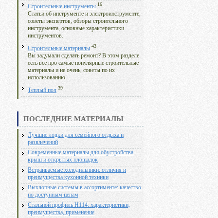
16
Строительные инструменты
Статьи об инструменте и электроинструменте,
советы экспертов, обзоры строительного
инструмента, основные характеристики
инструментов.
43
Строительные материалы
Вы задумали сделать ремонт? В этом разделе
есть все про самые популярные строительные
материалы и не очень, советы по их
использованию.
39
Теплый пол
ПОСЛЕДНИЕ МАТЕРИАЛЫ
Лучшие лодки для семейного отдыха и
развлечений
Современные материалы для обустройства
крыш и открытых площадок
Встраиваемые холодильники: отличия и
преимущества кухонной техники
Выхлопные системы в ассортименте: качество
по доступным ценам
Стальной профиль Н114: характеристики,
преимущества, применение