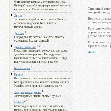
Фото ванных комнат маленького размера.
Выбирайте дизайн интерьера ванной комнаты
Типичный совр
вашей мечты! Все о ванной комнате.
который и не ду
17
Двери
Времена правле
Установка дверей своими руками. Типы и
принесло тогда
особенности дверей. Как выбрать
металлическую дверь.
Еще одна особен
торговцам возм
1
Детская
разнообразность
Оборудование детской комнаты, мебель,
освещение. Все для детской.
Итак, на что сл
При всей своей 
152
Дизайн интерьера
Предметы интерьера, аксессуары для дома,
Далее...
дизайн своими руками! Вы задумали
изменить интерьер вашей квартиры? Тогда
ищите вдохновение в этом разделе.
2
Канализация
3
Кровля
Как узнать, что кровля нуждается в ремонте?
Как правильно спланировать замену кровли?
Узнайте все о кровлях на нашем сайте.
14
Ландшафтный дизайн
Ландшафтный дизайн своими руками.
42
Мебель
Мебель для кухни, мебель для спальни,
мебель для гостинной, мебель для ванной.