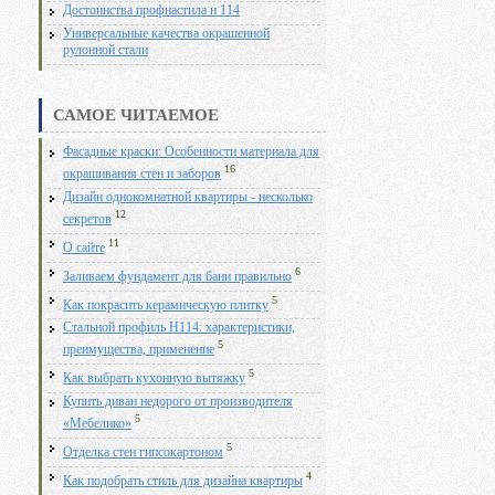
Достоинства профнастила н 114
Универсальные качества окрашенной
рулонной стали
САМОЕ ЧИТАЕМОЕ
Фасадные краски: Особенности материала для
16
окрашивания стен и заборов
Дизайн однокомнатной квартиры - несколько
12
секретов
11
О сайте
6
Заливаем фундамент для бани правильно
5
Как покрасить керамическую плитку
Стальной профиль Н114: характеристики,
5
преимущества, применение
5
Как выбрать кухонную вытяжку
Купить диван недорого от производителя
5
«Мебелико»
5
Отделка стен гипсокартоном
4
Как подобрать стиль для дизайна квартиры