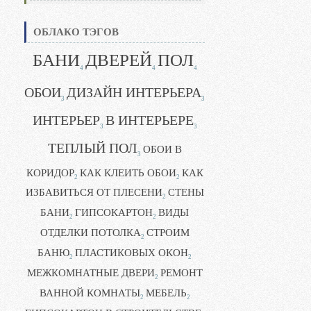
ОБЛАКО ТЭГОВ
БАНИ
ДВЕРЕЙ
ПОЛ
4
4
4
ОБОИ
ДИЗАЙН ИНТЕРЬЕРА
3
3
ИНТЕРЬЕР
В ИНТЕРЬЕРЕ
3
3
ТЕПЛЫЙ ПОЛ
ОБОИ В
3
КОРИДОР
КАК КЛЕИТЬ ОБОИ
КАК
2
2
ИЗБАВИТЬСЯ ОТ ПЛЕСЕНИ
СТЕНЫ
2
БАНИ
ГИПСОКАРТОН
ВИДЫ
2
2
ОТДЕЛКИ ПОТОЛКА
СТРОИМ
2
БАНЮ
ПЛАСТИКОВЫХ ОКОН
2
2
МЕЖКОМНАТНЫЕ ДВЕРИ
РЕМОНТ
2
ВАННОЙ КОМНАТЫ
МЕБЕЛЬ
2
2