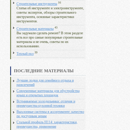
16
Строительные инструменты
Статьи об инструменте и электроинструменте,
советы экспертов, обзоры строительного
инструмента, основные характеристики
инструментов.
43
Строительные материалы
Вы задумали сделать ремонт? В этом разделе
есть все про самые популярные строительные
материалы и не очень, советы по их
использованию.
39
Теплый пол
ПОСЛЕДНИЕ МАТЕРИАЛЫ
Лучшие лодки для семейного отдыха и
развлечений
Современные материалы для обустройства
крыш и открытых площадок
Встраиваемые холодильники: отличия и
преимущества кухонной техники
Выхлопные системы в ассортименте: качество
по доступным ценам
Стальной профиль Н114: характеристики,
преимущества, применение