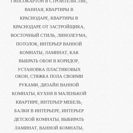
ГИПСОКАРТОН В СТРОИТЕЛЬСТВЕ
2
ВАННАЯ
КВАРТИРЫ В
2
КРАСНОДАРЕ
КВАРТИРЫ В
2
КРАСНОДАРЕ ОТ ЗАСТРОЙЩИКА
2
ВОСТОЧНЫЙ СТИЛЬ
ЛИНОЛЕУМА
2
2
ПОТОЛОК
ИНТЕРЬЕР ВАННОЙ
2
КОМНАТЫ
ЛАМИНАТ
КАК
2
2
ВЫБРАТЬ ОБОИ В КОРИДОР
2
УСТАНОВКА ПЛАСТИКОВЫХ
ОКОН
СТЯЖКА ПОЛА СВОИМИ
2
РУКАМИ
ДИЗАЙН ВАННОЙ
2
КОМНАТЫ
КУХНЯ В МАЛЕНЬКОЙ
2
КВАРТИРЕ
ИНТЕРЬЕР МЕБЕЛЬ
2
2
БАЛКИ В ИНТЕРЬЕРЕ
ИНТЕРЬЕР
2
ДЕТСКОЙ КОМНАТЫ
ВЫБИРАТЬ
2
ЛАМИНАТ
ВАННОЙ КОМНАТЫ
2
2