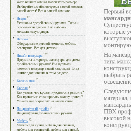
Фото ванных комнат маленького размера.
Выбирайте дизайн интерьера ванной комнаты
Первый во
вашей мечты! Все о ванной комнате.
мансардн
17
Двери
Установка дверей своими руками. Типы и
Существуе
особенности дверей. Как выбрать
которые у
металлическую дверь.
выступающ
1
Детская
Оборудование детской комнаты, мебель,
монтируют
освещение. Все для детской.
На мансар
152
Дизайн интерьера
Предметы интерьера, аксессуары для дома,
типа манс
дизайн своими руками! Вы задумали
конструкц
изменить интерьер вашей квартиры? Тогда
ищите вдохновение в этом разделе.
выбрать р
2
освещенно
Канализация
3
Кровля
Следующее
Как узнать, что кровля нуждается в ремонте?
материал,
Как правильно спланировать замену кровли?
Узнайте все о кровлях на нашем сайте.
мансардны
14
Ландшафтный дизайн
ПВХ профи
Ландшафтный дизайн своими руками.
высокой н
42
Мебель
конструкц
Мебель для кухни, мебель для спальни,
мебель для гостинной, мебель для ванной.