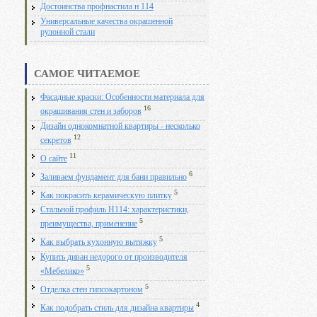
Достоинства профнастила н 114
Универсальные качества окрашенной
рулонной стали
САМОЕ ЧИТАЕМОЕ
Фасадные краски: Особенности материала для
16
окрашивания стен и заборов
Дизайн однокомнатной квартиры - несколько
12
секретов
11
О сайте
6
Заливаем фундамент для бани правильно
5
Как покрасить керамическую плитку
Стальной профиль Н114: характеристики,
5
преимущества, применение
5
Как выбрать кухонную вытяжку
Купить диван недорого от производителя
5
«Мебелико»
5
Отделка стен гипсокартоном
4
Как подобрать стиль для дизайна квартиры