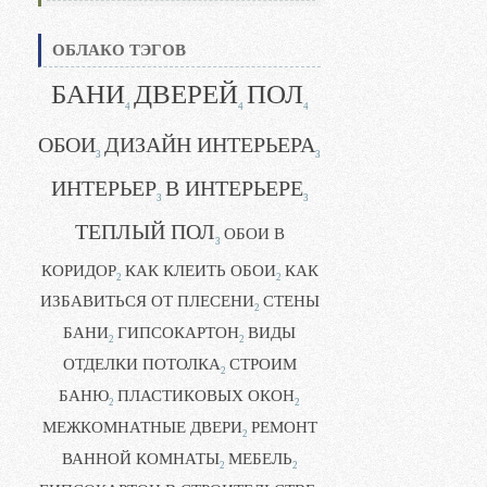
ОБЛАКО ТЭГОВ
БАНИ
ДВЕРЕЙ
ПОЛ
4
4
4
ОБОИ
ДИЗАЙН ИНТЕРЬЕРА
3
3
ИНТЕРЬЕР
В ИНТЕРЬЕРЕ
3
3
ТЕПЛЫЙ ПОЛ
ОБОИ В
3
КОРИДОР
КАК КЛЕИТЬ ОБОИ
КАК
2
2
ИЗБАВИТЬСЯ ОТ ПЛЕСЕНИ
СТЕНЫ
2
БАНИ
ГИПСОКАРТОН
ВИДЫ
2
2
ОТДЕЛКИ ПОТОЛКА
СТРОИМ
2
БАНЮ
ПЛАСТИКОВЫХ ОКОН
2
2
МЕЖКОМНАТНЫЕ ДВЕРИ
РЕМОНТ
2
ВАННОЙ КОМНАТЫ
МЕБЕЛЬ
2
2