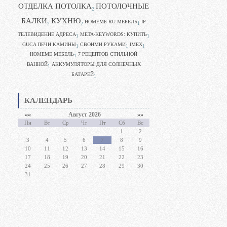
ОТДЕЛКА ПОТОЛКА
ПОТОЛОЧНЫЕ
2
БАЛКИ
КУХНЮ
HOMEME RU МЕБЕЛЬ
IP
1
2
2
ТЕЛЕВИДЕНИЕ АДРЕСА
META-KEYWORDS: КУПИТЬ
1
1
GUCA ПЕЧИ КАМИНЫ
CВОИМИ РУКАМИ
IMEX
1
1
1
HOMEME МЕБЕЛЬ
7 РЕЦЕПТОВ СТИЛЬНОЙ
1
ВАННОЙ
АККУМУЛЯТОРЫ ДЛЯ СОЛНЕЧНЫХ
1
БАТАРЕЙ
1
КАЛЕНДАРЬ
««
Август 2026
»»
Пн
Вт
Ср
Чт
Пт
Сб
Вс
1
2
3
4
5
6
7
8
9
10
11
12
13
14
15
16
17
18
19
20
21
22
23
24
25
26
27
28
29
30
31