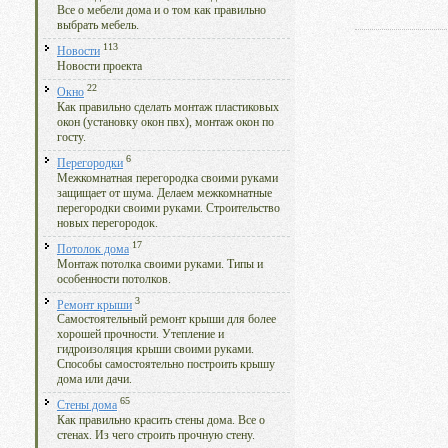
Все о мебели дома и о том как правильно
выбрать мебель.
113
Новости
Новости проекта
22
Окно
Как правильно сделать монтаж пластиковых
окон (установку окон пвх), монтаж окон по
госту.
6
Перегородки
Межкомнатная перегородка своими руками
защищает от шума. Делаем межкомнатные
перегородки своими руками. Строительство
новых перегородок.
17
Потолок дома
Монтаж потолка своими руками. Типы и
особенности потолков.
3
Ремонт крыши
Самостоятельный ремонт крыши для более
хорошей прочности. Утепление и
гидроизоляция крыши своими руками.
Способы самостоятельно построить крышу
дома или дачи.
65
Стены дома
Как правильно красить стены дома. Все о
стенах. Из чего строить прочную стену.