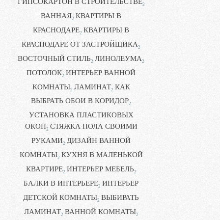
ГИПСОКАРТОН В СТРОИТЕЛЬСТВЕ
2
ВАННАЯ
КВАРТИРЫ В
2
КРАСНОДАРЕ
КВАРТИРЫ В
2
КРАСНОДАРЕ ОТ ЗАСТРОЙЩИКА
2
ВОСТОЧНЫЙ СТИЛЬ
ЛИНОЛЕУМА
2
2
ПОТОЛОК
ИНТЕРЬЕР ВАННОЙ
2
КОМНАТЫ
ЛАМИНАТ
КАК
2
2
ВЫБРАТЬ ОБОИ В КОРИДОР
2
УСТАНОВКА ПЛАСТИКОВЫХ
ОКОН
СТЯЖКА ПОЛА СВОИМИ
2
РУКАМИ
ДИЗАЙН ВАННОЙ
2
КОМНАТЫ
КУХНЯ В МАЛЕНЬКОЙ
2
КВАРТИРЕ
ИНТЕРЬЕР МЕБЕЛЬ
2
2
БАЛКИ В ИНТЕРЬЕРЕ
ИНТЕРЬЕР
2
ДЕТСКОЙ КОМНАТЫ
ВЫБИРАТЬ
2
ЛАМИНАТ
ВАННОЙ КОМНАТЫ
2
2