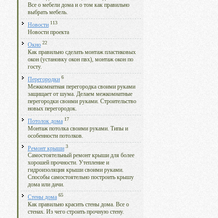
Все о мебели дома и о том как правильно
выбрать мебель.
113
Новости
Новости проекта
22
Окно
Как правильно сделать монтаж пластиковых
окон (установку окон пвх), монтаж окон по
госту.
6
Перегородки
Межкомнатная перегородка своими руками
защищает от шума. Делаем межкомнатные
перегородки своими руками. Строительство
новых перегородок.
17
Потолок дома
Монтаж потолка своими руками. Типы и
особенности потолков.
3
Ремонт крыши
Самостоятельный ремонт крыши для более
хорошей прочности. Утепление и
гидроизоляция крыши своими руками.
Способы самостоятельно построить крышу
дома или дачи.
65
Стены дома
Как правильно красить стены дома. Все о
стенах. Из чего строить прочную стену.