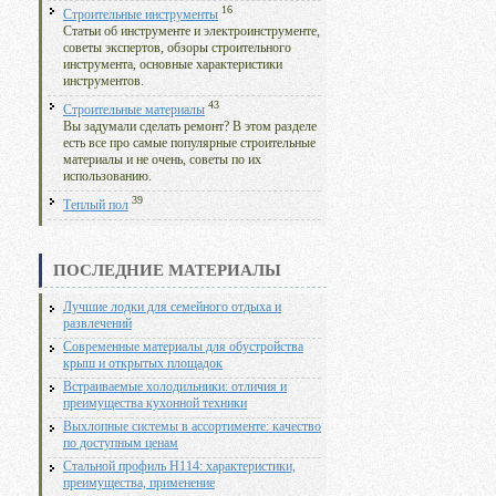
16
Строительные инструменты
Статьи об инструменте и электроинструменте,
советы экспертов, обзоры строительного
инструмента, основные характеристики
инструментов.
43
Строительные материалы
Вы задумали сделать ремонт? В этом разделе
есть все про самые популярные строительные
материалы и не очень, советы по их
использованию.
39
Теплый пол
ПОСЛЕДНИЕ МАТЕРИАЛЫ
Лучшие лодки для семейного отдыха и
развлечений
Современные материалы для обустройства
крыш и открытых площадок
Встраиваемые холодильники: отличия и
преимущества кухонной техники
Выхлопные системы в ассортименте: качество
по доступным ценам
Стальной профиль Н114: характеристики,
преимущества, применение