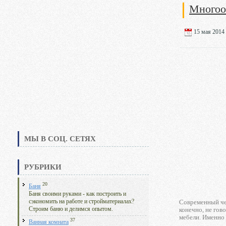
Многоо
15 мая 2014 
МЫ В СОЦ. СЕТЯХ
РУБРИКИ
20
Баня
Баня своими руками - как построить и
сэкономить на работе и стройматериалах?
Современный че
Строим баню и делимся опытом.
конечно, не гов
мебели. Именно 
37
Ванная комната