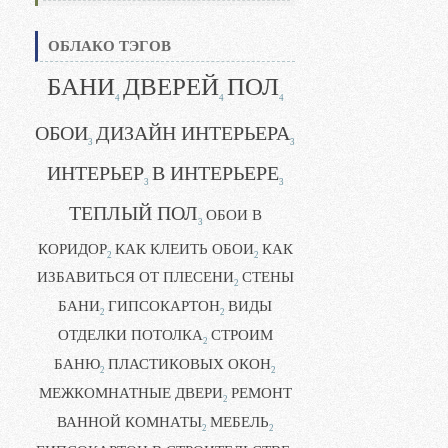
ОБЛАКО ТЭГОВ
БАНИ
ДВЕРЕЙ
ПОЛ
4
4
4
ОБОИ
ДИЗАЙН ИНТЕРЬЕРА
3
3
ИНТЕРЬЕР
В ИНТЕРЬЕРЕ
3
3
ТЕПЛЫЙ ПОЛ
ОБОИ В
3
КОРИДОР
КАК КЛЕИТЬ ОБОИ
КАК
2
2
ИЗБАВИТЬСЯ ОТ ПЛЕСЕНИ
СТЕНЫ
2
БАНИ
ГИПСОКАРТОН
ВИДЫ
2
2
ОТДЕЛКИ ПОТОЛКА
СТРОИМ
2
БАНЮ
ПЛАСТИКОВЫХ ОКОН
2
2
МЕЖКОМНАТНЫЕ ДВЕРИ
РЕМОНТ
2
ВАННОЙ КОМНАТЫ
МЕБЕЛЬ
2
2