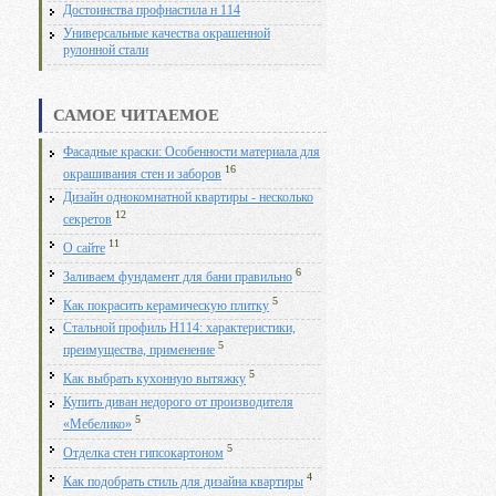
Достоинства профнастила н 114
Универсальные качества окрашенной
рулонной стали
САМОЕ ЧИТАЕМОЕ
Фасадные краски: Особенности материала для
16
окрашивания стен и заборов
Дизайн однокомнатной квартиры - несколько
12
секретов
11
О сайте
6
Заливаем фундамент для бани правильно
5
Как покрасить керамическую плитку
Стальной профиль Н114: характеристики,
5
преимущества, применение
5
Как выбрать кухонную вытяжку
Купить диван недорого от производителя
5
«Мебелико»
5
Отделка стен гипсокартоном
4
Как подобрать стиль для дизайна квартиры