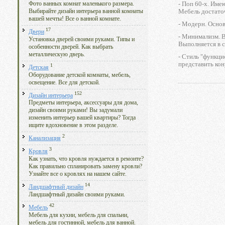
- Поп 60-х. Име
Фото ванных комнат маленького размера.
Мебель достаточ
Выбирайте дизайн интерьера ванной комнаты
вашей мечты! Все о ванной комнате.
- Модерн. Основ
17
Двери
- Минимализм. В
Установка дверей своими руками. Типы и
Выполняется в с
особенности дверей. Как выбрать
металлическую дверь.
- Стиль "функци
представить кон
1
Детская
Оборудование детской комнаты, мебель,
освещение. Все для детской.
152
Дизайн интерьера
Предметы интерьера, аксессуары для дома,
дизайн своими руками! Вы задумали
изменить интерьер вашей квартиры? Тогда
ищите вдохновение в этом разделе.
2
Канализация
3
Кровля
Как узнать, что кровля нуждается в ремонте?
Как правильно спланировать замену кровли?
Узнайте все о кровлях на нашем сайте.
14
Ландшафтный дизайн
Ландшафтный дизайн своими руками.
42
Мебель
Мебель для кухни, мебель для спальни,
мебель для гостинной, мебель для ванной.