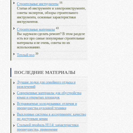
16
Строительные инструменты
Статьи об инструменте и электроинструменте,
советы экспертов, обзоры строительного
инструмента, основные характеристики
инструментов.
43
Строительные материалы
Вы задумали сделать ремонт? В этом разделе
есть все про самые популярные строительные
материалы и не очень, советы по их
использованию.
39
Теплый пол
ПОСЛЕДНИЕ МАТЕРИАЛЫ
Лучшие лодки для семейного отдыха и
развлечений
Современные материалы для обустройства
крыш и открытых площадок
Встраиваемые холодильники: отличия и
преимущества кухонной техники
Выхлопные системы в ассортименте: качество
по доступным ценам
Стальной профиль Н114: характеристики,
преимущества, применение