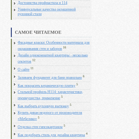
Достоинства профнастила н 114
Универсальные качества окрашенной
рулонной стали
САМОЕ ЧИТАЕМОЕ
Фасадные краски: Особенности материала для
16
окрашивания стен и заборов
Дизайн однокомнатной квартиры - несколько
12
секретов
11
О сайте
6
Заливаем фундамент для бани правильно
5
Как покрасить керамическую плитку
Стальной профиль Н114: характеристики,
5
преимущества, применение
5
Как выбрать кухонную вытяжку
Купить диван недорого от производителя
5
«Мебелико»
5
Отделка стен гипсокартоном
4
Как подобрать стиль для дизайна квартиры