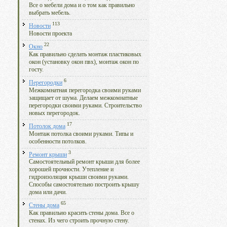
Все о мебели дома и о том как правильно
выбрать мебель.
113
Новости
Новости проекта
22
Окно
Как правильно сделать монтаж пластиковых
окон (установку окон пвх), монтаж окон по
госту.
6
Перегородки
Межкомнатная перегородка своими руками
защищает от шума. Делаем межкомнатные
перегородки своими руками. Строительство
новых перегородок.
17
Потолок дома
Монтаж потолка своими руками. Типы и
особенности потолков.
3
Ремонт крыши
Самостоятельный ремонт крыши для более
хорошей прочности. Утепление и
гидроизоляция крыши своими руками.
Способы самостоятельно построить крышу
дома или дачи.
65
Стены дома
Как правильно красить стены дома. Все о
стенах. Из чего строить прочную стену.