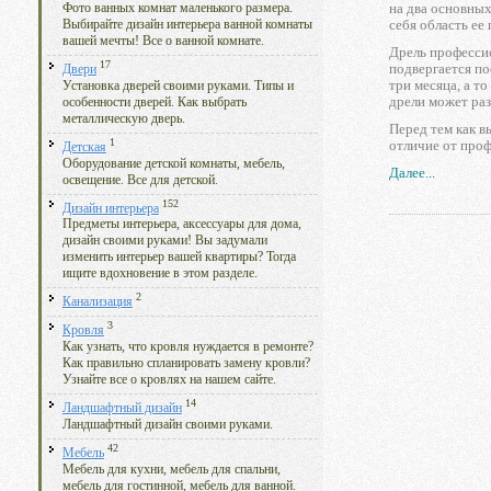
на два основных
Фото ванных комнат маленького размера.
себя область ее
Выбирайте дизайн интерьера ванной комнаты
вашей мечты! Все о ванной комнате.
Дрель профессио
17
подвергается по
Двери
три месяца, а т
Установка дверей своими руками. Типы и
дрели может раз
особенности дверей. Как выбрать
металлическую дверь.
Перед тем как в
1
отличие от проф
Детская
Оборудование детской комнаты, мебель,
Далее...
освещение. Все для детской.
152
Дизайн интерьера
Предметы интерьера, аксессуары для дома,
дизайн своими руками! Вы задумали
изменить интерьер вашей квартиры? Тогда
ищите вдохновение в этом разделе.
2
Канализация
3
Кровля
Как узнать, что кровля нуждается в ремонте?
Как правильно спланировать замену кровли?
Узнайте все о кровлях на нашем сайте.
14
Ландшафтный дизайн
Ландшафтный дизайн своими руками.
42
Мебель
Мебель для кухни, мебель для спальни,
мебель для гостинной, мебель для ванной.