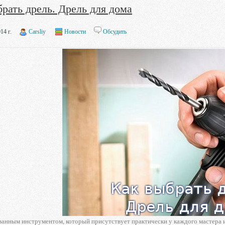
рать дрель. Дрель для дома
14 г.
Carsliy
Новости
Обсудить
ванным инструментом, который присутствует практически у каждого мастера 