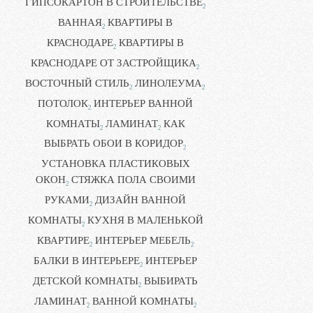
ГИПСОКАРТОН В СТРОИТЕЛЬСТВЕ
2
ВАННАЯ
КВАРТИРЫ В
2
КРАСНОДАРЕ
КВАРТИРЫ В
2
КРАСНОДАРЕ ОТ ЗАСТРОЙЩИКА
2
ВОСТОЧНЫЙ СТИЛЬ
ЛИНОЛЕУМА
2
2
ПОТОЛОК
ИНТЕРЬЕР ВАННОЙ
2
КОМНАТЫ
ЛАМИНАТ
КАК
2
2
ВЫБРАТЬ ОБОИ В КОРИДОР
2
УСТАНОВКА ПЛАСТИКОВЫХ
ОКОН
СТЯЖКА ПОЛА СВОИМИ
2
РУКАМИ
ДИЗАЙН ВАННОЙ
2
КОМНАТЫ
КУХНЯ В МАЛЕНЬКОЙ
2
КВАРТИРЕ
ИНТЕРЬЕР МЕБЕЛЬ
2
2
БАЛКИ В ИНТЕРЬЕРЕ
ИНТЕРЬЕР
2
ДЕТСКОЙ КОМНАТЫ
ВЫБИРАТЬ
2
ЛАМИНАТ
ВАННОЙ КОМНАТЫ
2
2