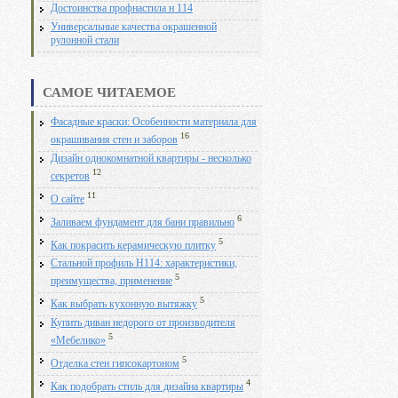
Достоинства профнастила н 114
Универсальные качества окрашенной
рулонной стали
САМОЕ ЧИТАЕМОЕ
Фасадные краски: Особенности материала для
16
окрашивания стен и заборов
Дизайн однокомнатной квартиры - несколько
12
секретов
11
О сайте
6
Заливаем фундамент для бани правильно
5
Как покрасить керамическую плитку
Стальной профиль Н114: характеристики,
5
преимущества, применение
5
Как выбрать кухонную вытяжку
Купить диван недорого от производителя
5
«Мебелико»
5
Отделка стен гипсокартоном
4
Как подобрать стиль для дизайна квартиры