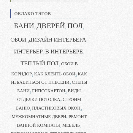
ОБЛАКО ТЭГОВ
БАНИ
ДВЕРЕЙ
ПОЛ
4
4
4
ОБОИ
ДИЗАЙН ИНТЕРЬЕРА
3
3
ИНТЕРЬЕР
В ИНТЕРЬЕРЕ
3
3
ТЕПЛЫЙ ПОЛ
ОБОИ В
3
КОРИДОР
КАК КЛЕИТЬ ОБОИ
КАК
2
2
ИЗБАВИТЬСЯ ОТ ПЛЕСЕНИ
СТЕНЫ
2
БАНИ
ГИПСОКАРТОН
ВИДЫ
2
2
ОТДЕЛКИ ПОТОЛКА
СТРОИМ
2
БАНЮ
ПЛАСТИКОВЫХ ОКОН
2
2
МЕЖКОМНАТНЫЕ ДВЕРИ
РЕМОНТ
2
ВАННОЙ КОМНАТЫ
МЕБЕЛЬ
2
2