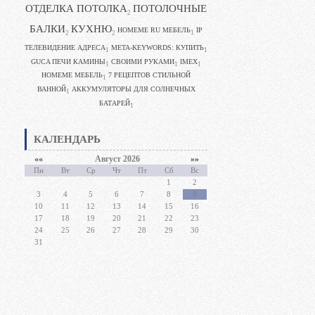
ОТДЕЛКА ПОТОЛКА
ПОТОЛОЧНЫЕ
2
БАЛКИ
КУХНЮ
HOMEME RU МЕБЕЛЬ
IP
1
2
2
ТЕЛЕВИДЕНИЕ АДРЕСА
META-KEYWORDS: КУПИТЬ
1
1
GUCA ПЕЧИ КАМИНЫ
CВОИМИ РУКАМИ
IMEX
1
1
1
HOMEME МЕБЕЛЬ
7 РЕЦЕПТОВ СТИЛЬНОЙ
1
ВАННОЙ
АККУМУЛЯТОРЫ ДЛЯ СОЛНЕЧНЫХ
1
БАТАРЕЙ
1
КАЛЕНДАРЬ
««
Август 2026
»»
Пн
Вт
Ср
Чт
Пт
Сб
Вс
1
2
3
4
5
6
7
8
9
10
11
12
13
14
15
16
17
18
19
20
21
22
23
24
25
26
27
28
29
30
31