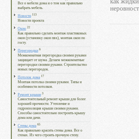
как жидки
Все о мебели дома и о том как правильно
неровност
выбрать мебель.
113
Новости
Новости проекта
22
Окно
Как правильно сделать монтаж пластиковых
окон (установку окон пвх), монтаж окон по
госту.
6
Перегородки
Межкомнатная перегородка своими руками
защищает от шума. Делаем межкомнатные
перегородки своими руками. Строительство
новых перегородок.
17
Потолок дома
Монтаж потолка своими руками. Типы и
особенности потолков.
3
Ремонт крыши
Самостоятельный ремонт крыши для более
хорошей прочности. Утепление и
гидроизоляция крыши своими руками.
Способы самостоятельно построить крышу
дома или дачи.
65
Стены дома
Как правильно красить стены дома. Все о
стенах. Из чего строить прочную стену.