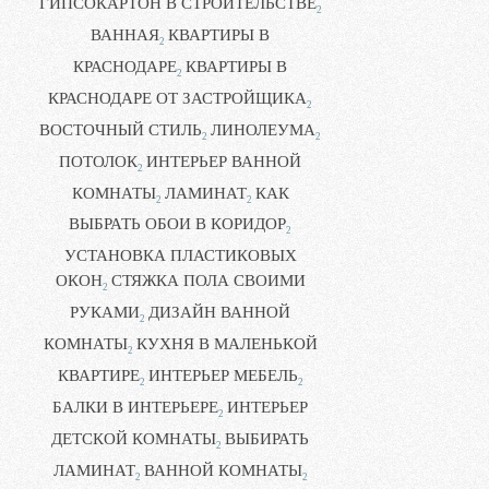
ГИПСОКАРТОН В СТРОИТЕЛЬСТВЕ
2
ВАННАЯ
КВАРТИРЫ В
2
КРАСНОДАРЕ
КВАРТИРЫ В
2
КРАСНОДАРЕ ОТ ЗАСТРОЙЩИКА
2
ВОСТОЧНЫЙ СТИЛЬ
ЛИНОЛЕУМА
2
2
ПОТОЛОК
ИНТЕРЬЕР ВАННОЙ
2
КОМНАТЫ
ЛАМИНАТ
КАК
2
2
ВЫБРАТЬ ОБОИ В КОРИДОР
2
УСТАНОВКА ПЛАСТИКОВЫХ
ОКОН
СТЯЖКА ПОЛА СВОИМИ
2
РУКАМИ
ДИЗАЙН ВАННОЙ
2
КОМНАТЫ
КУХНЯ В МАЛЕНЬКОЙ
2
КВАРТИРЕ
ИНТЕРЬЕР МЕБЕЛЬ
2
2
БАЛКИ В ИНТЕРЬЕРЕ
ИНТЕРЬЕР
2
ДЕТСКОЙ КОМНАТЫ
ВЫБИРАТЬ
2
ЛАМИНАТ
ВАННОЙ КОМНАТЫ
2
2