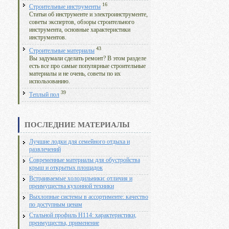
16
Строительные инструменты
Статьи об инструменте и электроинструменте,
советы экспертов, обзоры строительного
инструмента, основные характеристики
инструментов.
43
Строительные материалы
Вы задумали сделать ремонт? В этом разделе
есть все про самые популярные строительные
материалы и не очень, советы по их
использованию.
39
Теплый пол
ПОСЛЕДНИЕ МАТЕРИАЛЫ
Лучшие лодки для семейного отдыха и
развлечений
Современные материалы для обустройства
крыш и открытых площадок
Встраиваемые холодильники: отличия и
преимущества кухонной техники
Выхлопные системы в ассортименте: качество
по доступным ценам
Стальной профиль Н114: характеристики,
преимущества, применение