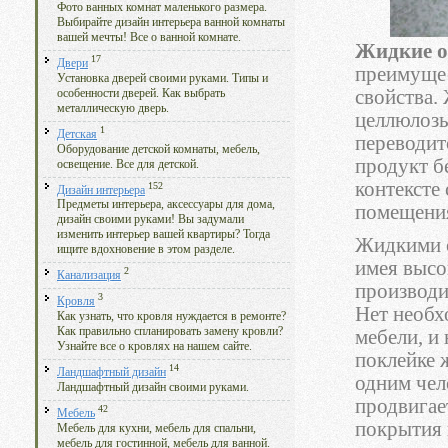
Фото ванных комнат маленького размера.
Выбирайте дизайн интерьера ванной комнаты
вашей мечты! Все о ванной комнате.
Жидкие о
17
Двери
преимущес
Установка дверей своими руками. Типы и
свойства.
особенности дверей. Как выбрать
металлическую дверь.
целлюлозы
1
Детская
переводит
Оборудование детской комнаты, мебель,
продукт б
освещение. Все для детской.
контексте
152
Дизайн интерьера
Предметы интерьера, аксессуары для дома,
помещения
дизайн своими руками! Вы задумали
изменить интерьер вашей квартиры? Тогда
Жидкими о
ищите вдохновение в этом разделе.
имея высо
2
Канализация
производи
3
Кровля
Нет необх
Как узнать, что кровля нуждается в ремонте?
Как правильно спланировать замену кровли?
мебели, и
Узнайте все о кровлях на нашем сайте.
поклейке 
14
Ландшафтный дизайн
одним чел
Ландшафтный дизайн своими руками.
продвигае
42
Мебель
покрытия 
Мебель для кухни, мебель для спальни,
мебель для гостинной, мебель для ванной.