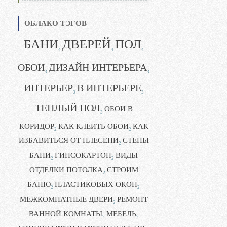
ОБЛАКО ТЭГОВ
БАНИ
ДВЕРЕЙ
ПОЛ
4
4
4
ОБОИ
ДИЗАЙН ИНТЕРЬЕРА
3
3
ИНТЕРЬЕР
В ИНТЕРЬЕРЕ
3
3
ТЕПЛЫЙ ПОЛ
ОБОИ В
3
КОРИДОР
КАК КЛЕИТЬ ОБОИ
КАК
2
2
ИЗБАВИТЬСЯ ОТ ПЛЕСЕНИ
СТЕНЫ
2
БАНИ
ГИПСОКАРТОН
ВИДЫ
2
2
ОТДЕЛКИ ПОТОЛКА
СТРОИМ
2
БАНЮ
ПЛАСТИКОВЫХ ОКОН
2
2
МЕЖКОМНАТНЫЕ ДВЕРИ
РЕМОНТ
2
ВАННОЙ КОМНАТЫ
МЕБЕЛЬ
2
2