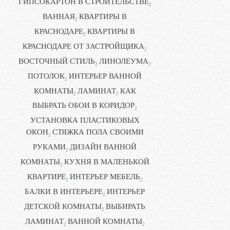
ГИПСОКАРТОН В СТРОИТЕЛЬСТВЕ
2
ВАННАЯ
КВАРТИРЫ В
2
КРАСНОДАРЕ
КВАРТИРЫ В
2
КРАСНОДАРЕ ОТ ЗАСТРОЙЩИКА
2
ВОСТОЧНЫЙ СТИЛЬ
ЛИНОЛЕУМА
2
2
ПОТОЛОК
ИНТЕРЬЕР ВАННОЙ
2
КОМНАТЫ
ЛАМИНАТ
КАК
2
2
ВЫБРАТЬ ОБОИ В КОРИДОР
2
УСТАНОВКА ПЛАСТИКОВЫХ
ОКОН
СТЯЖКА ПОЛА СВОИМИ
2
РУКАМИ
ДИЗАЙН ВАННОЙ
2
КОМНАТЫ
КУХНЯ В МАЛЕНЬКОЙ
2
КВАРТИРЕ
ИНТЕРЬЕР МЕБЕЛЬ
2
2
БАЛКИ В ИНТЕРЬЕРЕ
ИНТЕРЬЕР
2
ДЕТСКОЙ КОМНАТЫ
ВЫБИРАТЬ
2
ЛАМИНАТ
ВАННОЙ КОМНАТЫ
2
2