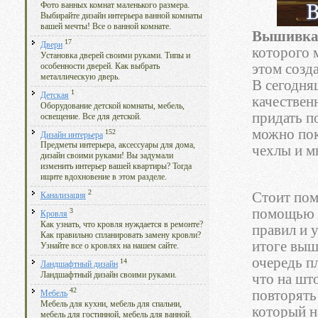
Фото ванных комнат маленького размера.
Выбирайте дизайн интерьера ванной комнаты
вашей мечты! Все о ванной комнате.
Вышивк
17
Двери
которого 
Установка дверей своими руками. Типы и
этом созд
особенности дверей. Как выбрать
металлическую дверь.
В сегодня
1
Детская
качествен
Оборудование детской комнаты, мебель,
придать п
освещение. Все для детской.
можно пок
152
Дизайн интерьера
Предметы интерьера, аксессуары для дома,
чехлы и м
дизайн своими руками! Вы задумали
изменить интерьер вашей квартиры? Тогда
ищите вдохновение в этом разделе.
2
Стоит пом
Канализация
помощью 
3
Кровля
Как узнать, что кровля нуждается в ремонте?
правил и 
Как правильно спланировать замену кровли?
итоге выш
Узнайте все о кровлях на нашем сайте.
очередь п
14
Ландшафтный дизайн
Ландшафтный дизайн своими руками.
что на шт
42
повторять
Мебель
Мебель для кухни, мебель для спальни,
который н
мебель для гостинной, мебель для ванной.