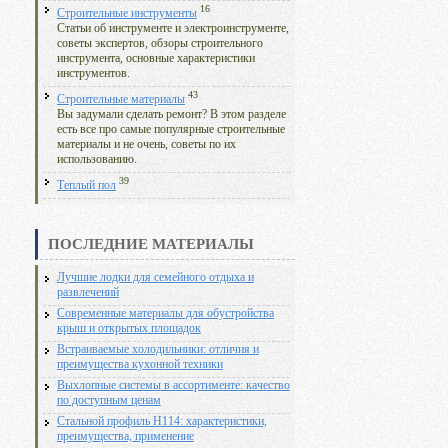
16
Строительные инструменты
Статьи об инструменте и электроинструменте,
советы экспертов, обзоры строительного
инструмента, основные характеристики
инструментов.
43
Строительные материалы
Вы задумали сделать ремонт? В этом разделе
есть все про самые популярные строительные
материалы и не очень, советы по их
использованию.
39
Теплый пол
ПОСЛЕДНИЕ МАТЕРИАЛЫ
Лучшие лодки для семейного отдыха и
развлечений
Современные материалы для обустройства
крыш и открытых площадок
Встраиваемые холодильники: отличия и
преимущества кухонной техники
Выхлопные системы в ассортименте: качество
по доступным ценам
Стальной профиль Н114: характеристики,
преимущества, применение