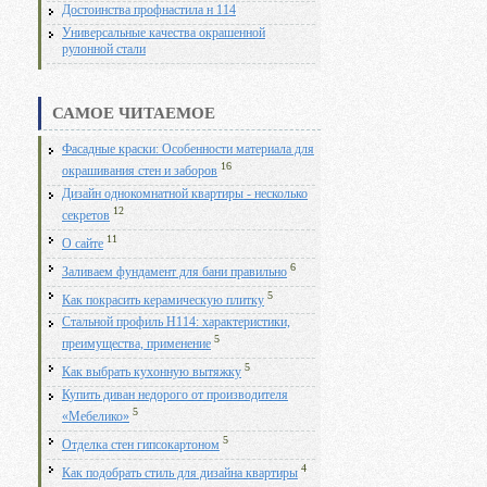
Достоинства профнастила н 114
Универсальные качества окрашенной
рулонной стали
САМОЕ ЧИТАЕМОЕ
Фасадные краски: Особенности материала для
16
окрашивания стен и заборов
Дизайн однокомнатной квартиры - несколько
12
секретов
11
О сайте
6
Заливаем фундамент для бани правильно
5
Как покрасить керамическую плитку
Стальной профиль Н114: характеристики,
5
преимущества, применение
5
Как выбрать кухонную вытяжку
Купить диван недорого от производителя
5
«Мебелико»
5
Отделка стен гипсокартоном
4
Как подобрать стиль для дизайна квартиры