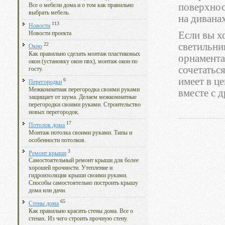
поверхнос
Все о мебели дома и о том как правильно
выбрать мебель.
на дивана
113
Новости
Если вы х
Новости проекта
22
светильн
Окно
Как правильно сделать монтаж пластиковых
орнамента
окон (установку окон пвх), монтаж окон по
сочетатьс
госту.
имеет в ц
6
Перегородки
Межкомнатная перегородка своими руками
вместе с 
защищает от шума. Делаем межкомнатные
перегородки своими руками. Строительство
новых перегородок.
17
Потолок дома
Монтаж потолка своими руками. Типы и
особенности потолков.
3
Ремонт крыши
Самостоятельный ремонт крыши для более
хорошей прочности. Утепление и
гидроизоляция крыши своими руками.
Способы самостоятельно построить крышу
дома или дачи.
65
Стены дома
Как правильно красить стены дома. Все о
стенах. Из чего строить прочную стену.