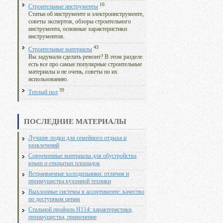
16
Строительные инструменты
Статьи об инструменте и электроинструменте,
советы экспертов, обзоры строительного
инструмента, основные характеристики
инструментов.
43
Строительные материалы
Вы задумали сделать ремонт? В этом разделе
есть все про самые популярные строительные
материалы и не очень, советы по их
использованию.
39
Теплый пол
ПОСЛЕДНИЕ МАТЕРИАЛЫ
Лучшие лодки для семейного отдыха и
развлечений
Современные материалы для обустройства
крыш и открытых площадок
Встраиваемые холодильники: отличия и
преимущества кухонной техники
Выхлопные системы в ассортименте: качество
по доступным ценам
Стальной профиль Н114: характеристики,
преимущества, применение