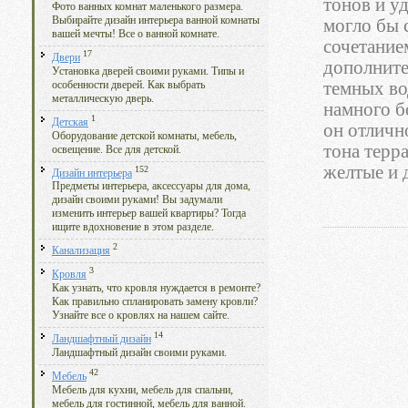
тонов и у
Фото ванных комнат маленького размера.
Выбирайте дизайн интерьера ванной комнаты
могло бы 
вашей мечты! Все о ванной комнате.
сочетание
17
Двери
дополните
Установка дверей своими руками. Типы и
темных во
особенности дверей. Как выбрать
металлическую дверь.
намного б
1
Детская
он отличн
Оборудование детской комнаты, мебель,
тона терр
освещение. Все для детской.
желтые и 
152
Дизайн интерьера
Предметы интерьера, аксессуары для дома,
дизайн своими руками! Вы задумали
изменить интерьер вашей квартиры? Тогда
ищите вдохновение в этом разделе.
2
Канализация
3
Кровля
Как узнать, что кровля нуждается в ремонте?
Как правильно спланировать замену кровли?
Узнайте все о кровлях на нашем сайте.
14
Ландшафтный дизайн
Ландшафтный дизайн своими руками.
42
Мебель
Мебель для кухни, мебель для спальни,
мебель для гостинной, мебель для ванной.