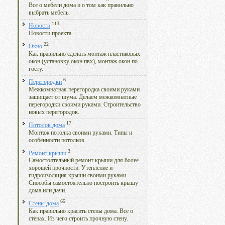
Все о мебели дома и о том как правильно
выбрать мебель.
113
Новости
Новости проекта
22
Окно
Как правильно сделать монтаж пластиковых
окон (установку окон пвх), монтаж окон по
госту.
6
Перегородки
Межкомнатная перегородка своими руками
защищает от шума. Делаем межкомнатные
перегородки своими руками. Строительство
новых перегородок.
17
Потолок дома
Монтаж потолка своими руками. Типы и
особенности потолков.
3
Ремонт крыши
Самостоятельный ремонт крыши для более
хорошей прочности. Утепление и
гидроизоляция крыши своими руками.
Способы самостоятельно построить крышу
дома или дачи.
65
Стены дома
Как правильно красить стены дома. Все о
стенах. Из чего строить прочную стену.