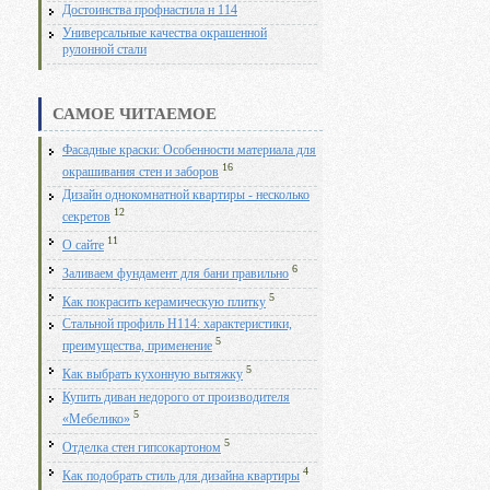
Достоинства профнастила н 114
Универсальные качества окрашенной
рулонной стали
САМОЕ ЧИТАЕМОЕ
Фасадные краски: Особенности материала для
16
окрашивания стен и заборов
Дизайн однокомнатной квартиры - несколько
12
секретов
11
О сайте
6
Заливаем фундамент для бани правильно
5
Как покрасить керамическую плитку
Стальной профиль Н114: характеристики,
5
преимущества, применение
5
Как выбрать кухонную вытяжку
Купить диван недорого от производителя
5
«Мебелико»
5
Отделка стен гипсокартоном
4
Как подобрать стиль для дизайна квартиры