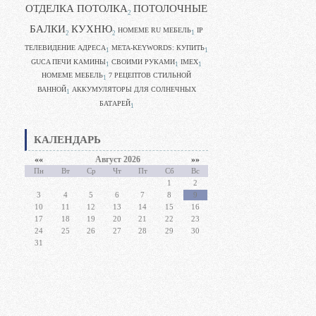
ОТДЕЛКА ПОТОЛКА
ПОТОЛОЧНЫЕ
2
БАЛКИ
КУХНЮ
HOMEME RU МЕБЕЛЬ
IP
1
2
2
ТЕЛЕВИДЕНИЕ АДРЕСА
META-KEYWORDS: КУПИТЬ
1
1
GUCA ПЕЧИ КАМИНЫ
CВОИМИ РУКАМИ
IMEX
1
1
1
HOMEME МЕБЕЛЬ
7 РЕЦЕПТОВ СТИЛЬНОЙ
1
ВАННОЙ
АККУМУЛЯТОРЫ ДЛЯ СОЛНЕЧНЫХ
1
БАТАРЕЙ
1
КАЛЕНДАРЬ
««
Август 2026
»»
Пн
Вт
Ср
Чт
Пт
Сб
Вс
1
2
3
4
5
6
7
8
9
10
11
12
13
14
15
16
17
18
19
20
21
22
23
24
25
26
27
28
29
30
31