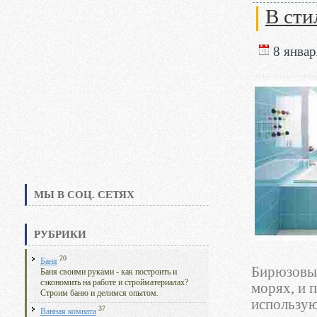
В сти
8 январ
МЫ В СОЦ. СЕТЯХ
РУБРИКИ
20
Баня
Бирюзовый
Баня своими руками - как построить и
сэкономить на работе и стройматериалах?
морях, и п
Строим баню и делимся опытом.
использую
37
Ванная комната