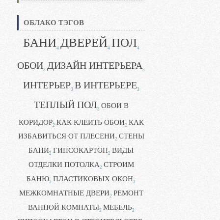
ОБЛАКО ТЭГОВ
БАНИ
ДВЕРЕЙ
ПОЛ
4
4
4
ОБОИ
ДИЗАЙН ИНТЕРЬЕРА
3
3
ИНТЕРЬЕР
В ИНТЕРЬЕРЕ
3
3
ТЕПЛЫЙ ПОЛ
ОБОИ В
3
КОРИДОР
КАК КЛЕИТЬ ОБОИ
КАК
2
2
ИЗБАВИТЬСЯ ОТ ПЛЕСЕНИ
СТЕНЫ
2
БАНИ
ГИПСОКАРТОН
ВИДЫ
2
2
ОТДЕЛКИ ПОТОЛКА
СТРОИМ
2
БАНЮ
ПЛАСТИКОВЫХ ОКОН
2
2
МЕЖКОМНАТНЫЕ ДВЕРИ
РЕМОНТ
2
ВАННОЙ КОМНАТЫ
МЕБЕЛЬ
2
2