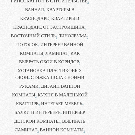
ГИПСОКАРТОН В СТРОИТЕЛЬСТВЕ
2
ВАННАЯ
КВАРТИРЫ В
2
КРАСНОДАРЕ
КВАРТИРЫ В
2
КРАСНОДАРЕ ОТ ЗАСТРОЙЩИКА
2
ВОСТОЧНЫЙ СТИЛЬ
ЛИНОЛЕУМА
2
2
ПОТОЛОК
ИНТЕРЬЕР ВАННОЙ
2
КОМНАТЫ
ЛАМИНАТ
КАК
2
2
ВЫБРАТЬ ОБОИ В КОРИДОР
2
УСТАНОВКА ПЛАСТИКОВЫХ
ОКОН
СТЯЖКА ПОЛА СВОИМИ
2
РУКАМИ
ДИЗАЙН ВАННОЙ
2
КОМНАТЫ
КУХНЯ В МАЛЕНЬКОЙ
2
КВАРТИРЕ
ИНТЕРЬЕР МЕБЕЛЬ
2
2
БАЛКИ В ИНТЕРЬЕРЕ
ИНТЕРЬЕР
2
ДЕТСКОЙ КОМНАТЫ
ВЫБИРАТЬ
2
ЛАМИНАТ
ВАННОЙ КОМНАТЫ
2
2