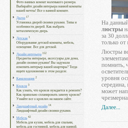
Фото ванных комнат маленького размера.
Выбирайте дизайн интерьера ванной комнаты
вашей мечты! Все о ванной комнате.
17
Двери
На данны
Установка дверей своими руками. Типы и
особенности дверей. Как выбрать
люстры
н
металлическую дверь.
за 30 дол
1
Детская
только от 
Оборудование детской комнаты, мебель,
освещение. Все для детской.
Люстры вс
152
Дизайн интерьера
элементам
Предметы интерьера, аксессуары для дома,
дизайн своими руками! Вы задумали
помнить, 
изменить интерьер вашей квартиры? Тогда
осветител
ищите вдохновение в этом разделе.
уровня ос
2
Канализация
середина,
3
Кровля
может нап
Как узнать, что кровля нуждается в ремонте?
Как правильно спланировать замену кровли?
чрезмерна
Узнайте все о кровлях на нашем сайте.
14
Далее...
Ландшафтный дизайн
Ландшафтный дизайн своими руками.
42
Мебель
Мебель для кухни, мебель для спальни,
мебель для гостинной, мебель для ванной.