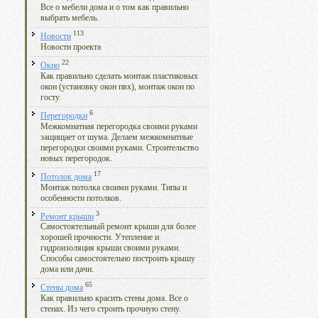
Все о мебели дома и о том как правильно
выбрать мебель.
113
Новости
Новости проекта
22
Окно
Как правильно сделать монтаж пластиковых
окон (установку окон пвх), монтаж окон по
госту.
6
Перегородки
Межкомнатная перегородка своими руками
защищает от шума. Делаем межкомнатные
перегородки своими руками. Строительство
новых перегородок.
17
Потолок дома
Монтаж потолка своими руками. Типы и
особенности потолков.
3
Ремонт крыши
Самостоятельный ремонт крыши для более
хорошей прочности. Утепление и
гидроизоляция крыши своими руками.
Способы самостоятельно построить крышу
дома или дачи.
65
Стены дома
Как правильно красить стены дома. Все о
стенах. Из чего строить прочную стену.