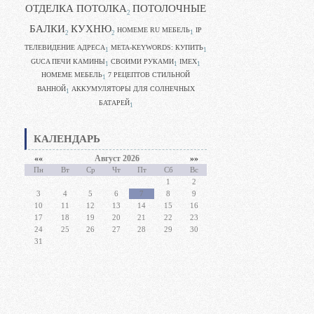
ОТДЕЛКА ПОТОЛКА
ПОТОЛОЧНЫЕ
2
БАЛКИ
КУХНЮ
HOMEME RU МЕБЕЛЬ
IP
1
2
2
ТЕЛЕВИДЕНИЕ АДРЕСА
META-KEYWORDS: КУПИТЬ
1
1
GUCA ПЕЧИ КАМИНЫ
CВОИМИ РУКАМИ
IMEX
1
1
1
HOMEME МЕБЕЛЬ
7 РЕЦЕПТОВ СТИЛЬНОЙ
1
ВАННОЙ
АККУМУЛЯТОРЫ ДЛЯ СОЛНЕЧНЫХ
1
БАТАРЕЙ
1
КАЛЕНДАРЬ
««
Август 2026
»»
Пн
Вт
Ср
Чт
Пт
Сб
Вс
1
2
3
4
5
6
7
8
9
10
11
12
13
14
15
16
17
18
19
20
21
22
23
24
25
26
27
28
29
30
31