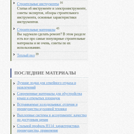
16
Строительные инструменты
Статьи об инструменте и электроинструменте,
советы экспертов, обзоры строительного
инструмента, основные характеристики
инструментов.
43
Строительные материалы
Вы задумали сделать ремонт? В этом разделе
есть все про самые популярные строительные
материалы и не очень, советы по их
использованию.
39
Теплый пол
ПОСЛЕДНИЕ МАТЕРИАЛЫ
Лучшие лодки для семейного отдыха и
развлечений
Современные материалы для обустройства
крыш и открытых площадок
Встраиваемые холодильники: отличия и
преимущества кухонной техники
Выхлопные системы в ассортименте: качество
по доступным ценам
Стальной профиль Н114: характеристики,
преимущества, применение