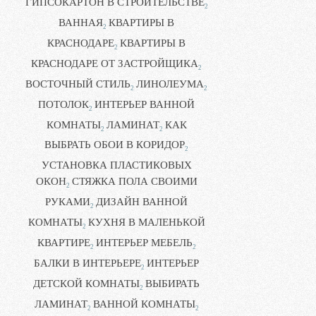
ГИПСОКАРТОН В СТРОИТЕЛЬСТВЕ
2
ВАННАЯ
КВАРТИРЫ В
2
КРАСНОДАРЕ
КВАРТИРЫ В
2
КРАСНОДАРЕ ОТ ЗАСТРОЙЩИКА
2
ВОСТОЧНЫЙ СТИЛЬ
ЛИНОЛЕУМА
2
2
ПОТОЛОК
ИНТЕРЬЕР ВАННОЙ
2
КОМНАТЫ
ЛАМИНАТ
КАК
2
2
ВЫБРАТЬ ОБОИ В КОРИДОР
2
УСТАНОВКА ПЛАСТИКОВЫХ
ОКОН
СТЯЖКА ПОЛА СВОИМИ
2
РУКАМИ
ДИЗАЙН ВАННОЙ
2
КОМНАТЫ
КУХНЯ В МАЛЕНЬКОЙ
2
КВАРТИРЕ
ИНТЕРЬЕР МЕБЕЛЬ
2
2
БАЛКИ В ИНТЕРЬЕРЕ
ИНТЕРЬЕР
2
ДЕТСКОЙ КОМНАТЫ
ВЫБИРАТЬ
2
ЛАМИНАТ
ВАННОЙ КОМНАТЫ
2
2