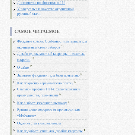
Достоинства профнастила н 114
Универсальные качества окрашенной
рулонной стали
САМОЕ ЧИТАЕМОЕ
Фасадные краски: Особенности материала для
16
окрашивания стен и заборов
Дизайн однокомнатной квартиры - несколько
12
секретов
11
О сайте
6
Заливаем фундамент для бани правильно
5
Как покрасить керамическую плитку
Стальной профиль Н114: характеристики,
5
преимущества, применение
5
Как выбрать кухонную вытяжку
Купить диван недорого от производителя
5
«Мебелико»
5
Отделка стен гипсокартоном
4
Как подобрать стиль для дизайна квартиры