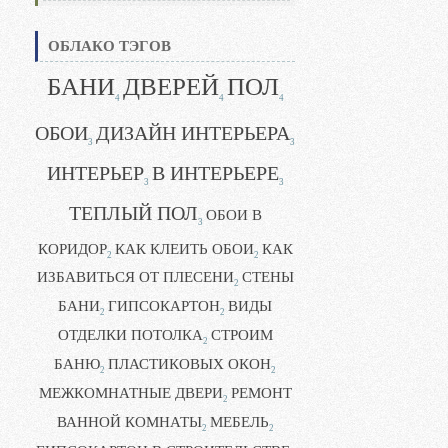
ОБЛАКО ТЭГОВ
БАНИ
ДВЕРЕЙ
ПОЛ
4
4
4
ОБОИ
ДИЗАЙН ИНТЕРЬЕРА
3
3
ИНТЕРЬЕР
В ИНТЕРЬЕРЕ
3
3
ТЕПЛЫЙ ПОЛ
ОБОИ В
3
КОРИДОР
КАК КЛЕИТЬ ОБОИ
КАК
2
2
ИЗБАВИТЬСЯ ОТ ПЛЕСЕНИ
СТЕНЫ
2
БАНИ
ГИПСОКАРТОН
ВИДЫ
2
2
ОТДЕЛКИ ПОТОЛКА
СТРОИМ
2
БАНЮ
ПЛАСТИКОВЫХ ОКОН
2
2
МЕЖКОМНАТНЫЕ ДВЕРИ
РЕМОНТ
2
ВАННОЙ КОМНАТЫ
МЕБЕЛЬ
2
2