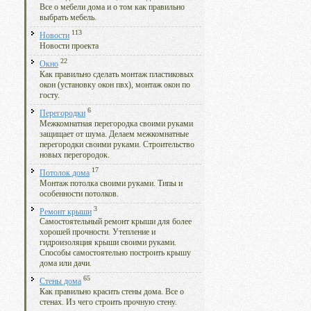
Все о мебели дома и о том как правильно
выбрать мебель.
113
Новости
Новости проекта
22
Окно
Как правильно сделать монтаж пластиковых
окон (установку окон пвх), монтаж окон по
госту.
6
Перегородки
Межкомнатная перегородка своими руками
защищает от шума. Делаем межкомнатные
перегородки своими руками. Строительство
новых перегородок.
17
Потолок дома
Монтаж потолка своими руками. Типы и
особенности потолков.
3
Ремонт крыши
Самостоятельный ремонт крыши для более
хорошей прочности. Утепление и
гидроизоляция крыши своими руками.
Способы самостоятельно построить крышу
дома или дачи.
65
Стены дома
Как правильно красить стены дома. Все о
стенах. Из чего строить прочную стену.