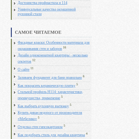
Достоинства профнастила н 114
Универсальные качества окрашенной
рулонной стали
САМОЕ ЧИТАЕМОЕ
Фасадные краски: Особенности материала для
16
окрашивания стен и заборов
Дизайн однокомнатной квартиры - несколько
12
секретов
11
О сайте
6
Заливаем фундамент для бани правильно
5
Как покрасить керамическую плитку
Стальной профиль Н114: характеристики,
5
преимущества, применение
5
Как выбрать кухонную вытяжку
Купить диван недорого от производителя
5
«Мебелико»
5
Отделка стен гипсокартоном
4
Как подобрать стиль для дизайна квартиры