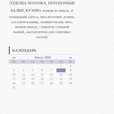
ОТДЕЛКА ПОТОЛКА
ПОТОЛОЧНЫЕ
2
БАЛКИ
КУХНЮ
HOMEME RU МЕБЕЛЬ
IP
1
2
2
ТЕЛЕВИДЕНИЕ АДРЕСА
META-KEYWORDS: КУПИТЬ
1
1
GUCA ПЕЧИ КАМИНЫ
CВОИМИ РУКАМИ
IMEX
1
1
1
HOMEME МЕБЕЛЬ
7 РЕЦЕПТОВ СТИЛЬНОЙ
1
ВАННОЙ
АККУМУЛЯТОРЫ ДЛЯ СОЛНЕЧНЫХ
1
БАТАРЕЙ
1
КАЛЕНДАРЬ
««
Август 2026
»»
Пн
Вт
Ср
Чт
Пт
Сб
Вс
1
2
3
4
5
6
7
8
9
10
11
12
13
14
15
16
17
18
19
20
21
22
23
24
25
26
27
28
29
30
31