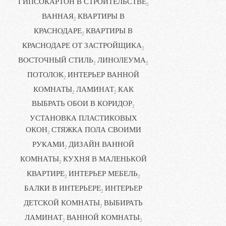
ГИПСОКАРТОН В СТРОИТЕЛЬСТВЕ
2
ВАННАЯ
КВАРТИРЫ В
2
КРАСНОДАРЕ
КВАРТИРЫ В
2
КРАСНОДАРЕ ОТ ЗАСТРОЙЩИКА
2
ВОСТОЧНЫЙ СТИЛЬ
ЛИНОЛЕУМА
2
2
ПОТОЛОК
ИНТЕРЬЕР ВАННОЙ
2
КОМНАТЫ
ЛАМИНАТ
КАК
2
2
ВЫБРАТЬ ОБОИ В КОРИДОР
2
УСТАНОВКА ПЛАСТИКОВЫХ
ОКОН
СТЯЖКА ПОЛА СВОИМИ
2
РУКАМИ
ДИЗАЙН ВАННОЙ
2
КОМНАТЫ
КУХНЯ В МАЛЕНЬКОЙ
2
КВАРТИРЕ
ИНТЕРЬЕР МЕБЕЛЬ
2
2
БАЛКИ В ИНТЕРЬЕРЕ
ИНТЕРЬЕР
2
ДЕТСКОЙ КОМНАТЫ
ВЫБИРАТЬ
2
ЛАМИНАТ
ВАННОЙ КОМНАТЫ
2
2