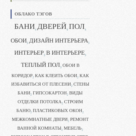
ОБЛАКО ТЭГОВ
БАНИ
ДВЕРЕЙ
ПОЛ
4
4
4
ОБОИ
ДИЗАЙН ИНТЕРЬЕРА
3
3
ИНТЕРЬЕР
В ИНТЕРЬЕРЕ
3
3
ТЕПЛЫЙ ПОЛ
ОБОИ В
3
КОРИДОР
КАК КЛЕИТЬ ОБОИ
КАК
2
2
ИЗБАВИТЬСЯ ОТ ПЛЕСЕНИ
СТЕНЫ
2
БАНИ
ГИПСОКАРТОН
ВИДЫ
2
2
ОТДЕЛКИ ПОТОЛКА
СТРОИМ
2
БАНЮ
ПЛАСТИКОВЫХ ОКОН
2
2
МЕЖКОМНАТНЫЕ ДВЕРИ
РЕМОНТ
2
ВАННОЙ КОМНАТЫ
МЕБЕЛЬ
2
2