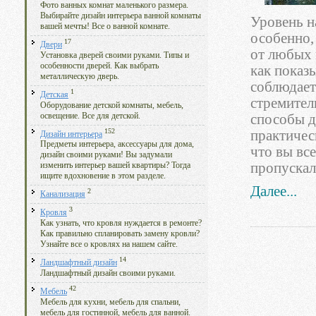
Фото ванных комнат маленького размера.
Выбирайте дизайн интерьера ванной комнаты
Уровень н
вашей мечты! Все о ванной комнате.
особенно,
17
Двери
от любых 
Установка дверей своими руками. Типы и
особенности дверей. Как выбрать
как показы
металлическую дверь.
соблюдает
1
Детская
стремител
Оборудование детской комнаты, мебель,
освещение. Все для детской.
способы д
152
практичес
Дизайн интерьера
Предметы интерьера, аксессуары для дома,
что вы вс
дизайн своими руками! Вы задумали
пропускал
изменить интерьер вашей квартиры? Тогда
ищите вдохновение в этом разделе.
Далее...
2
Канализация
3
Кровля
Как узнать, что кровля нуждается в ремонте?
Как правильно спланировать замену кровли?
Узнайте все о кровлях на нашем сайте.
14
Ландшафтный дизайн
Ландшафтный дизайн своими руками.
42
Мебель
Мебель для кухни, мебель для спальни,
мебель для гостинной, мебель для ванной.