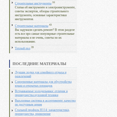
16
Строительные инструменты
Статьи об инструменте и электроинструменте,
советы экспертов, обзоры строительного
инструмента, основные характеристики
инструментов.
43
Строительные материалы
Вы задумали сделать ремонт? В этом разделе
есть все про самые популярные строительные
материалы и не очень, советы по их
использованию.
39
Теплый пол
ПОСЛЕДНИЕ МАТЕРИАЛЫ
Лучшие лодки для семейного отдыха и
развлечений
Современные материалы для обустройства
крыш и открытых площадок
Встраиваемые холодильники: отличия и
преимущества кухонной техники
Выхлопные системы в ассортименте: качество
по доступным ценам
Стальной профиль Н114: характеристики,
преимущества, применение