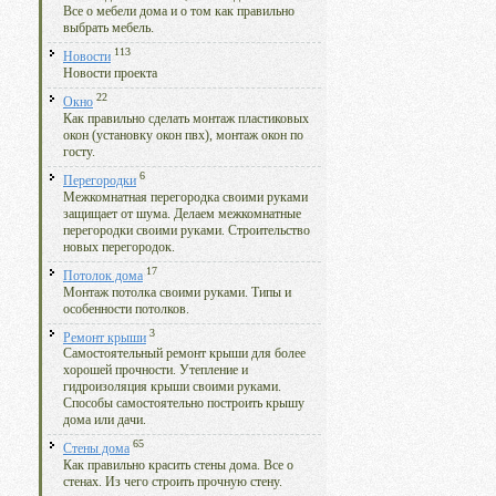
Все о мебели дома и о том как правильно
выбрать мебель.
113
Новости
Новости проекта
22
Окно
Как правильно сделать монтаж пластиковых
окон (установку окон пвх), монтаж окон по
госту.
6
Перегородки
Межкомнатная перегородка своими руками
защищает от шума. Делаем межкомнатные
перегородки своими руками. Строительство
новых перегородок.
17
Потолок дома
Монтаж потолка своими руками. Типы и
особенности потолков.
3
Ремонт крыши
Самостоятельный ремонт крыши для более
хорошей прочности. Утепление и
гидроизоляция крыши своими руками.
Способы самостоятельно построить крышу
дома или дачи.
65
Стены дома
Как правильно красить стены дома. Все о
стенах. Из чего строить прочную стену.