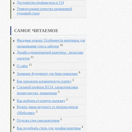
Достоинства профнастила н 114
Универсальные качества окрашенной
рулонной стали
САМОЕ ЧИТАЕМОЕ
Фасадные краски: Особенности материала для
16
окрашивания стен и заборов
Дизайн однокомнатной квартиры - несколько
12
секретов
11
О сайте
6
Заливаем фундамент для бани правильно
5
Как покрасить керамическую плитку
Стальной профиль Н114: характеристики,
5
преимущества, применение
5
Как выбрать кухонную вытяжку
Купить диван недорого от производителя
5
«Мебелико»
5
Отделка стен гипсокартоном
4
Как подобрать стиль для дизайна квартиры