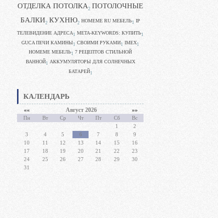
ОТДЕЛКА ПОТОЛКА
ПОТОЛОЧНЫЕ
2
БАЛКИ
КУХНЮ
HOMEME RU МЕБЕЛЬ
IP
1
2
2
ТЕЛЕВИДЕНИЕ АДРЕСА
META-KEYWORDS: КУПИТЬ
1
1
GUCA ПЕЧИ КАМИНЫ
CВОИМИ РУКАМИ
IMEX
1
1
1
HOMEME МЕБЕЛЬ
7 РЕЦЕПТОВ СТИЛЬНОЙ
1
ВАННОЙ
АККУМУЛЯТОРЫ ДЛЯ СОЛНЕЧНЫХ
1
БАТАРЕЙ
1
КАЛЕНДАРЬ
««
Август 2026
»»
Пн
Вт
Ср
Чт
Пт
Сб
Вс
1
2
3
4
5
6
7
8
9
10
11
12
13
14
15
16
17
18
19
20
21
22
23
24
25
26
27
28
29
30
31