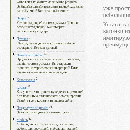
Фото ванных комнат маленького размера.
Выбирайте дизайн интерьера ванной комнаты
уже прост
вашей мечты! Все о ванной комнате.
небольшим
17
Двери
Установка дверей своими руками. Типы и
Кстати, в
особенности дверей. Как выбрать
вагонки из
металлическую дверь.
имитирующ
1
Детская
преимущес
Оборудование детской комнаты, мебель,
освещение. Все для детской.
152
Дизайн интерьера
Предметы интерьера, аксессуары для дома,
дизайн своими руками! Вы задумали
изменить интерьер вашей квартиры? Тогда
ищите вдохновение в этом разделе.
2
Канализация
3
Кровля
Как узнать, что кровля нуждается в ремонте?
Как правильно спланировать замену кровли?
Узнайте все о кровлях на нашем сайте.
14
Ландшафтный дизайн
Ландшафтный дизайн своими руками.
42
Мебель
Мебель для кухни, мебель для спальни,
мебель для гостинной, мебель для ванной.