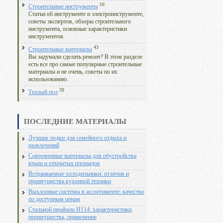
16
Строительные инструменты
Статьи об инструменте и электроинструменте,
советы экспертов, обзоры строительного
инструмента, основные характеристики
инструментов.
43
Строительные материалы
Вы задумали сделать ремонт? В этом разделе
есть все про самые популярные строительные
материалы и не очень, советы по их
использованию.
39
Теплый пол
ПОСЛЕДНИЕ МАТЕРИАЛЫ
Лучшие лодки для семейного отдыха и
развлечений
Современные материалы для обустройства
крыш и открытых площадок
Встраиваемые холодильники: отличия и
преимущества кухонной техники
Выхлопные системы в ассортименте: качество
по доступным ценам
Стальной профиль Н114: характеристики,
преимущества, применение