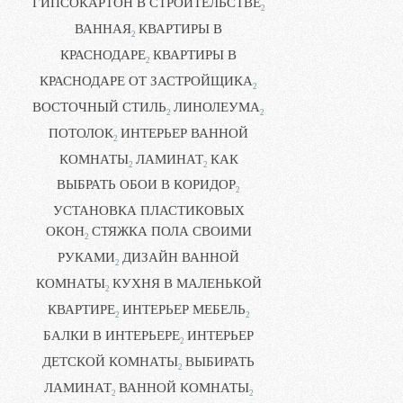
ГИПСОКАРТОН В СТРОИТЕЛЬСТВЕ
2
ВАННАЯ
КВАРТИРЫ В
2
КРАСНОДАРЕ
КВАРТИРЫ В
2
КРАСНОДАРЕ ОТ ЗАСТРОЙЩИКА
2
ВОСТОЧНЫЙ СТИЛЬ
ЛИНОЛЕУМА
2
2
ПОТОЛОК
ИНТЕРЬЕР ВАННОЙ
2
КОМНАТЫ
ЛАМИНАТ
КАК
2
2
ВЫБРАТЬ ОБОИ В КОРИДОР
2
УСТАНОВКА ПЛАСТИКОВЫХ
ОКОН
СТЯЖКА ПОЛА СВОИМИ
2
РУКАМИ
ДИЗАЙН ВАННОЙ
2
КОМНАТЫ
КУХНЯ В МАЛЕНЬКОЙ
2
КВАРТИРЕ
ИНТЕРЬЕР МЕБЕЛЬ
2
2
БАЛКИ В ИНТЕРЬЕРЕ
ИНТЕРЬЕР
2
ДЕТСКОЙ КОМНАТЫ
ВЫБИРАТЬ
2
ЛАМИНАТ
ВАННОЙ КОМНАТЫ
2
2