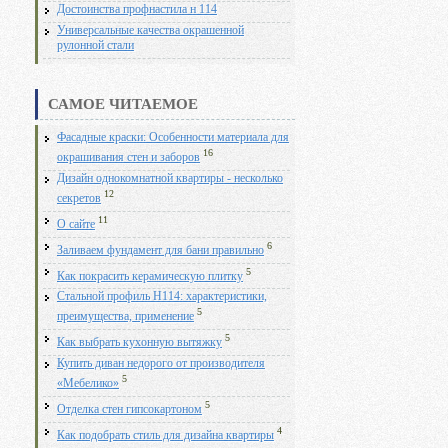
Достоинства профнастила н 114
Универсальные качества окрашенной
рулонной стали
САМОЕ ЧИТАЕМОЕ
Фасадные краски: Особенности материала для
16
окрашивания стен и заборов
Дизайн однокомнатной квартиры - несколько
12
секретов
11
О сайте
6
Заливаем фундамент для бани правильно
5
Как покрасить керамическую плитку
Стальной профиль Н114: характеристики,
5
преимущества, применение
5
Как выбрать кухонную вытяжку
Купить диван недорого от производителя
5
«Мебелико»
5
Отделка стен гипсокартоном
4
Как подобрать стиль для дизайна квартиры