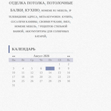
ОТДЕЛКА ПОТОЛКА
ПОТОЛОЧНЫЕ
2
БАЛКИ
КУХНЮ
HOMEME RU МЕБЕЛЬ
IP
1
2
2
ТЕЛЕВИДЕНИЕ АДРЕСА
META-KEYWORDS: КУПИТЬ
1
1
GUCA ПЕЧИ КАМИНЫ
CВОИМИ РУКАМИ
IMEX
1
1
1
HOMEME МЕБЕЛЬ
7 РЕЦЕПТОВ СТИЛЬНОЙ
1
ВАННОЙ
АККУМУЛЯТОРЫ ДЛЯ СОЛНЕЧНЫХ
1
БАТАРЕЙ
1
КАЛЕНДАРЬ
««
Август 2026
»»
Пн
Вт
Ср
Чт
Пт
Сб
Вс
1
2
3
4
5
6
7
8
9
10
11
12
13
14
15
16
17
18
19
20
21
22
23
24
25
26
27
28
29
30
31