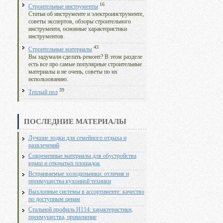
16
Строительные инструменты
Статьи об инструменте и электроинструменте,
советы экспертов, обзоры строительного
инструмента, основные характеристики
инструментов.
43
Строительные материалы
Вы задумали сделать ремонт? В этом разделе
есть все про самые популярные строительные
материалы и не очень, советы по их
использованию.
39
Теплый пол
ПОСЛЕДНИЕ МАТЕРИАЛЫ
Лучшие лодки для семейного отдыха и
развлечений
Современные материалы для обустройства
крыш и открытых площадок
Встраиваемые холодильники: отличия и
преимущества кухонной техники
Выхлопные системы в ассортименте: качество
по доступным ценам
Стальной профиль Н114: характеристики,
преимущества, применение