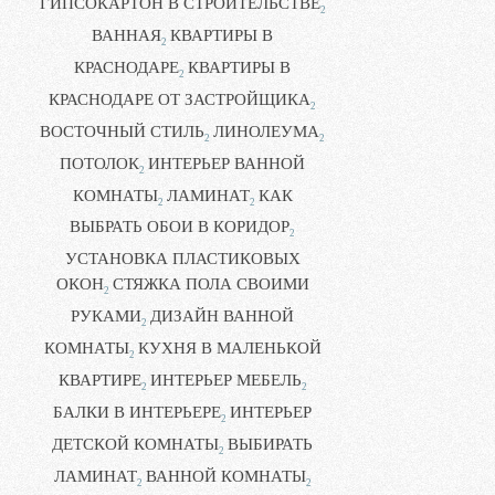
ГИПСОКАРТОН В СТРОИТЕЛЬСТВЕ
2
ВАННАЯ
КВАРТИРЫ В
2
КРАСНОДАРЕ
КВАРТИРЫ В
2
КРАСНОДАРЕ ОТ ЗАСТРОЙЩИКА
2
ВОСТОЧНЫЙ СТИЛЬ
ЛИНОЛЕУМА
2
2
ПОТОЛОК
ИНТЕРЬЕР ВАННОЙ
2
КОМНАТЫ
ЛАМИНАТ
КАК
2
2
ВЫБРАТЬ ОБОИ В КОРИДОР
2
УСТАНОВКА ПЛАСТИКОВЫХ
ОКОН
СТЯЖКА ПОЛА СВОИМИ
2
РУКАМИ
ДИЗАЙН ВАННОЙ
2
КОМНАТЫ
КУХНЯ В МАЛЕНЬКОЙ
2
КВАРТИРЕ
ИНТЕРЬЕР МЕБЕЛЬ
2
2
БАЛКИ В ИНТЕРЬЕРЕ
ИНТЕРЬЕР
2
ДЕТСКОЙ КОМНАТЫ
ВЫБИРАТЬ
2
ЛАМИНАТ
ВАННОЙ КОМНАТЫ
2
2