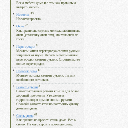
Все о мебели дома и о том как правильно
выбрать мебель.
113
Новости
Новости проекта
22
Окно
Как правильно сделать монтаж пластиковых
окон (установку окон пвх), монтаж окон по
госту.
6
Перегородки
Межкомнатная перегородка своими руками
защищает от шума. Делаем межкомнатные
перегородки своими руками. Строительство
новых перегородок.
17
Потолок дома
Монтаж потолка своими руками. Типы и
особенности потолков.
3
Ремонт крыши
Самостоятельный ремонт крыши для более
хорошей прочности. Утепление и
гидроизоляция крыши своими руками.
Способы самостоятельно построить крышу
дома или дачи.
65
Стены дома
Как правильно красить стены дома. Все о
стенах. Из чего строить прочную стену.