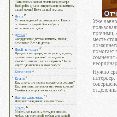
Фото ванных комнат маленького размера.
Выбирайте дизайн интерьера ванной комнаты
вашей мечты! Все о ванной комнате.
17
Двери
Уже давно
Установка дверей своими руками. Типы и
особенности дверей. Как выбрать
пользовал
металлическую дверь.
прочими, 
1
Детская
месте сто
Оборудование детской комнаты, мебель,
освещение. Все для детской.
домашнего
152
Дизайн интерьера
помогает 
Предметы интерьера, аксессуары для дома,
сомнения 
дизайн своими руками! Вы задумали
изменить интерьер вашей квартиры? Тогда
неординар
ищите вдохновение в этом разделе.
Нужно сраз
2
Канализация
интерьер, 
3
Кровля
совершенс
Как узнать, что кровля нуждается в ремонте?
Как правильно спланировать замену кровли?
отделочны
Узнайте все о кровлях на нашем сайте.
14
Ландшафтный дизайн
Ландшафтный дизайн своими руками.
42
Мебель
Мебель для кухни, мебель для спальни,
мебель для гостинной, мебель для ванной.