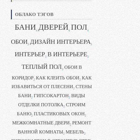
ОБЛАКО ТЭГОВ
БАНИ
ДВЕРЕЙ
ПОЛ
4
4
4
ОБОИ
ДИЗАЙН ИНТЕРЬЕРА
3
3
ИНТЕРЬЕР
В ИНТЕРЬЕРЕ
3
3
ТЕПЛЫЙ ПОЛ
ОБОИ В
3
КОРИДОР
КАК КЛЕИТЬ ОБОИ
КАК
2
2
ИЗБАВИТЬСЯ ОТ ПЛЕСЕНИ
СТЕНЫ
2
БАНИ
ГИПСОКАРТОН
ВИДЫ
2
2
ОТДЕЛКИ ПОТОЛКА
СТРОИМ
2
БАНЮ
ПЛАСТИКОВЫХ ОКОН
2
2
МЕЖКОМНАТНЫЕ ДВЕРИ
РЕМОНТ
2
ВАННОЙ КОМНАТЫ
МЕБЕЛЬ
2
2