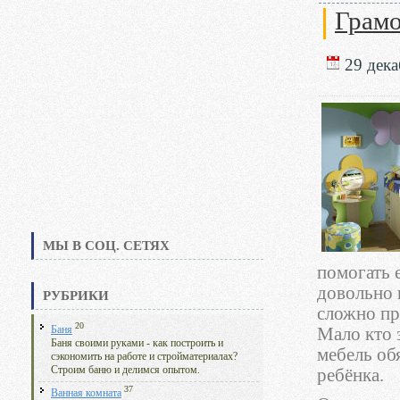
Грамо
29 дека
МЫ В СОЦ. СЕТЯХ
помогать е
довольно 
РУБРИКИ
сложно пр
20
Баня
Мало кто 
Баня своими руками - как построить и
мебель об
сэкономить на работе и стройматериалах?
Строим баню и делимся опытом.
ребёнка.
37
Ванная комната