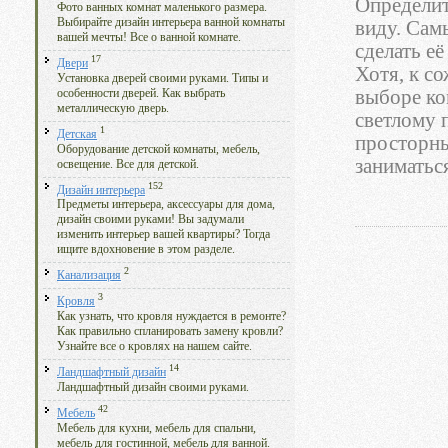
Определит
Фото ванных комнат маленького размера.
Выбирайте дизайн интерьера ванной комнаты
виду. Сам
вашей мечты! Все о ванной комнате.
сделать её
17
Двери
Хотя, к со
Установка дверей своими руками. Типы и
выборе ко
особенности дверей. Как выбрать
металлическую дверь.
светлому 
1
Детская
просторны
Оборудование детской комнаты, мебель,
заниматьс
освещение. Все для детской.
152
Дизайн интерьера
Предметы интерьера, аксессуары для дома,
дизайн своими руками! Вы задумали
изменить интерьер вашей квартиры? Тогда
ищите вдохновение в этом разделе.
2
Канализация
3
Кровля
Как узнать, что кровля нуждается в ремонте?
Как правильно спланировать замену кровли?
Узнайте все о кровлях на нашем сайте.
14
Ландшафтный дизайн
Ландшафтный дизайн своими руками.
42
Мебель
Мебель для кухни, мебель для спальни,
мебель для гостинной, мебель для ванной.