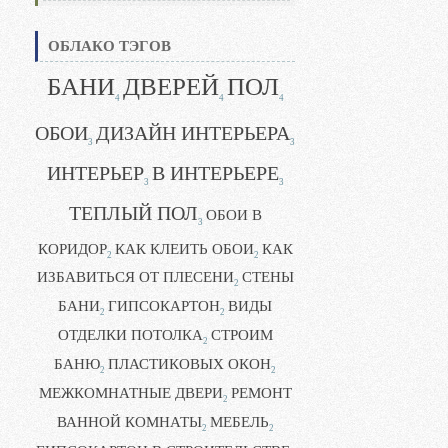
ОБЛАКО ТЭГОВ
БАНИ
ДВЕРЕЙ
ПОЛ
4
4
4
ОБОИ
ДИЗАЙН ИНТЕРЬЕРА
3
3
ИНТЕРЬЕР
В ИНТЕРЬЕРЕ
3
3
ТЕПЛЫЙ ПОЛ
ОБОИ В
3
КОРИДОР
КАК КЛЕИТЬ ОБОИ
КАК
2
2
ИЗБАВИТЬСЯ ОТ ПЛЕСЕНИ
СТЕНЫ
2
БАНИ
ГИПСОКАРТОН
ВИДЫ
2
2
ОТДЕЛКИ ПОТОЛКА
СТРОИМ
2
БАНЮ
ПЛАСТИКОВЫХ ОКОН
2
2
МЕЖКОМНАТНЫЕ ДВЕРИ
РЕМОНТ
2
ВАННОЙ КОМНАТЫ
МЕБЕЛЬ
2
2