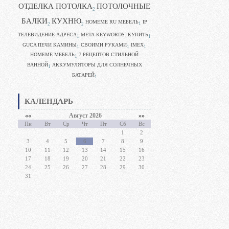
ОТДЕЛКА ПОТОЛКА
ПОТОЛОЧНЫЕ
2
БАЛКИ
КУХНЮ
HOMEME RU МЕБЕЛЬ
IP
1
2
2
ТЕЛЕВИДЕНИЕ АДРЕСА
META-KEYWORDS: КУПИТЬ
1
1
GUCA ПЕЧИ КАМИНЫ
CВОИМИ РУКАМИ
IMEX
1
1
1
HOMEME МЕБЕЛЬ
7 РЕЦЕПТОВ СТИЛЬНОЙ
1
ВАННОЙ
АККУМУЛЯТОРЫ ДЛЯ СОЛНЕЧНЫХ
1
БАТАРЕЙ
1
КАЛЕНДАРЬ
««
Август 2026
»»
Пн
Вт
Ср
Чт
Пт
Сб
Вс
1
2
3
4
5
6
7
8
9
10
11
12
13
14
15
16
17
18
19
20
21
22
23
24
25
26
27
28
29
30
31