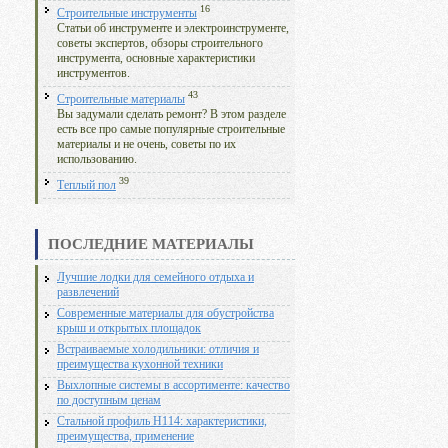
16
Строительные инструменты
Статьи об инструменте и электроинструменте,
советы экспертов, обзоры строительного
инструмента, основные характеристики
инструментов.
43
Строительные материалы
Вы задумали сделать ремонт? В этом разделе
есть все про самые популярные строительные
материалы и не очень, советы по их
использованию.
39
Теплый пол
ПОСЛЕДНИЕ МАТЕРИАЛЫ
Лучшие лодки для семейного отдыха и
развлечений
Современные материалы для обустройства
крыш и открытых площадок
Встраиваемые холодильники: отличия и
преимущества кухонной техники
Выхлопные системы в ассортименте: качество
по доступным ценам
Стальной профиль Н114: характеристики,
преимущества, применение