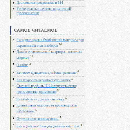
Достоинства профнастила н 114
Универсальные качества окрашенной
рулонной стали
САМОЕ ЧИТАЕМОЕ
Фасадные краски: Особенности материала для
16
окрашивания стен и заборов
Дизайн однокомнатной квартиры - несколько
12
секретов
11
О сайте
6
Заливаем фундамент для бани правильно
5
Как покрасить керамическую плитку
Стальной профиль Н114: характеристики,
5
преимущества, применение
5
Как выбрать кухонную вытяжку
Купить диван недорого от производителя
5
«Мебелико»
5
Отделка стен гипсокартоном
4
Как подобрать стиль для дизайна квартиры