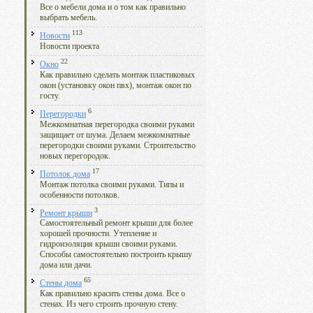
Все о мебели дома и о том как правильно
выбрать мебель.
113
Новости
Новости проекта
22
Окно
Как правильно сделать монтаж пластиковых
окон (установку окон пвх), монтаж окон по
госту.
6
Перегородки
Межкомнатная перегородка своими руками
защищает от шума. Делаем межкомнатные
перегородки своими руками. Строительство
новых перегородок.
17
Потолок дома
Монтаж потолка своими руками. Типы и
особенности потолков.
3
Ремонт крыши
Самостоятельный ремонт крыши для более
хорошей прочности. Утепление и
гидроизоляция крыши своими руками.
Способы самостоятельно построить крышу
дома или дачи.
65
Стены дома
Как правильно красить стены дома. Все о
стенах. Из чего строить прочную стену.