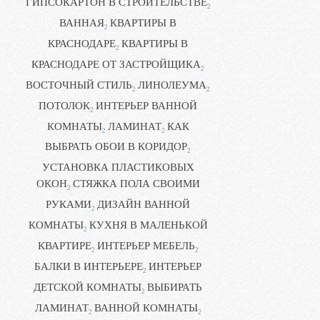
ГИПСОКАРТОН В СТРОИТЕЛЬСТВЕ
2
ВАННАЯ
КВАРТИРЫ В
2
КРАСНОДАРЕ
КВАРТИРЫ В
2
КРАСНОДАРЕ ОТ ЗАСТРОЙЩИКА
2
ВОСТОЧНЫЙ СТИЛЬ
ЛИНОЛЕУМА
2
2
ПОТОЛОК
ИНТЕРЬЕР ВАННОЙ
2
КОМНАТЫ
ЛАМИНАТ
КАК
2
2
ВЫБРАТЬ ОБОИ В КОРИДОР
2
УСТАНОВКА ПЛАСТИКОВЫХ
ОКОН
СТЯЖКА ПОЛА СВОИМИ
2
РУКАМИ
ДИЗАЙН ВАННОЙ
2
КОМНАТЫ
КУХНЯ В МАЛЕНЬКОЙ
2
КВАРТИРЕ
ИНТЕРЬЕР МЕБЕЛЬ
2
2
БАЛКИ В ИНТЕРЬЕРЕ
ИНТЕРЬЕР
2
ДЕТСКОЙ КОМНАТЫ
ВЫБИРАТЬ
2
ЛАМИНАТ
ВАННОЙ КОМНАТЫ
2
2