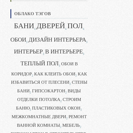
ОБЛАКО ТЭГОВ
БАНИ
ДВЕРЕЙ
ПОЛ
4
4
4
ОБОИ
ДИЗАЙН ИНТЕРЬЕРА
3
3
ИНТЕРЬЕР
В ИНТЕРЬЕРЕ
3
3
ТЕПЛЫЙ ПОЛ
ОБОИ В
3
КОРИДОР
КАК КЛЕИТЬ ОБОИ
КАК
2
2
ИЗБАВИТЬСЯ ОТ ПЛЕСЕНИ
СТЕНЫ
2
БАНИ
ГИПСОКАРТОН
ВИДЫ
2
2
ОТДЕЛКИ ПОТОЛКА
СТРОИМ
2
БАНЮ
ПЛАСТИКОВЫХ ОКОН
2
2
МЕЖКОМНАТНЫЕ ДВЕРИ
РЕМОНТ
2
ВАННОЙ КОМНАТЫ
МЕБЕЛЬ
2
2