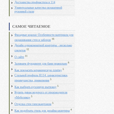
Достоинства профнастила н 114
Универсальные качества окрашенной
рулонной стали
САМОЕ ЧИТАЕМОЕ
Фасадные краски: Особенности материала для
16
окрашивания стен и заборов
Дизайн однокомнатной квартиры - несколько
12
секретов
11
О сайте
6
Заливаем фундамент для бани правильно
5
Как покрасить керамическую плитку
Стальной профиль Н114: характеристики,
5
преимущества, применение
5
Как выбрать кухонную вытяжку
Купить диван недорого от производителя
5
«Мебелико»
5
Отделка стен гипсокартоном
4
Как подобрать стиль для дизайна квартиры