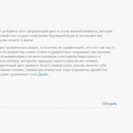
 добавить этот сверкающий цвет в схему ванной комнаты, которая
овый тон создает ощущение бурлящей воды и заставляет вас
а вы лежите в ванне.
х тропических морях, и поэтому не удивительно, что его так часто
ее большинства синих тонов и удивительно поднимает настроение.
 успокаивающим и величественным сочетанием бирюзового и
ную глубину которому придадут аксессуары более темных
ирюзовый цвет намного более универсален, чем вы можете себе
еплыми тонами, такими как землистые тона терракоты, яркий тон
 даже оранжевые тона.
Далее...
Обсудить