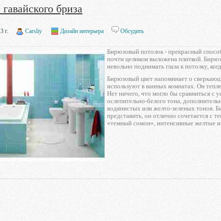
 гавайского бриза
3 г.
Carsliy
Дизайн интерьера
Обсудить
Бирюзовый потолок - прекрасный способ
почти целиком выложена плиткой. Бирюз
невольно поднимать глаза к потолку, когд
Бирюзовый цвет напоминает о сверкающи
используют в ванных комнатах. Он тепл
Нет ничего, что могло бы сравниться с
ослепительно-белого тона, дополнитель
водянистых или желто-зеленых тонов. Б
представить, он отлично сочетается с т
«темный сомон», интенсивные желтые и