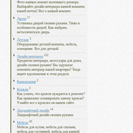
Фото ванных комнат маленького размера.
Выбирайте дизайн интерьера ванной комнаты
вашей мечты! Все о ванной комнате.
17
Двери
Установка дверей своими руками. Типы и
особенности дверей. Как выбрать
металлическую дверь.
1
Детская
Оборудование детской комнаты, мебель,
освещение. Все для детской.
152
Дизайн интерьера
Предметы интерьера, аксессуары для дома,
дизайн своими руками! Вы задумали
изменить интерьер вашей квартиры? Тогда
ищите вдохновение в этом разделе.
2
Канализация
3
Кровля
Как узнать, что кровля нуждается в ремонте?
Как правильно спланировать замену кровли?
Узнайте все о кровлях на нашем сайте.
14
Ландшафтный дизайн
Ландшафтный дизайн своими руками.
42
Мебель
Мебель для кухни, мебель для спальни,
мебель для гостинной, мебель для ванной.