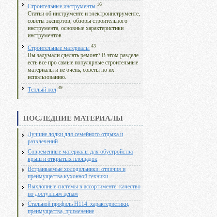
16
Строительные инструменты
Статьи об инструменте и электроинструменте,
советы экспертов, обзоры строительного
инструмента, основные характеристики
инструментов.
43
Строительные материалы
Вы задумали сделать ремонт? В этом разделе
есть все про самые популярные строительные
материалы и не очень, советы по их
использованию.
39
Теплый пол
ПОСЛЕДНИЕ МАТЕРИАЛЫ
Лучшие лодки для семейного отдыха и
развлечений
Современные материалы для обустройства
крыш и открытых площадок
Встраиваемые холодильники: отличия и
преимущества кухонной техники
Выхлопные системы в ассортименте: качество
по доступным ценам
Стальной профиль Н114: характеристики,
преимущества, применение