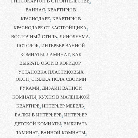
ГИПСОКАРТОН В СТРОИТЕЛЬСТВЕ
2
ВАННАЯ
КВАРТИРЫ В
2
КРАСНОДАРЕ
КВАРТИРЫ В
2
КРАСНОДАРЕ ОТ ЗАСТРОЙЩИКА
2
ВОСТОЧНЫЙ СТИЛЬ
ЛИНОЛЕУМА
2
2
ПОТОЛОК
ИНТЕРЬЕР ВАННОЙ
2
КОМНАТЫ
ЛАМИНАТ
КАК
2
2
ВЫБРАТЬ ОБОИ В КОРИДОР
2
УСТАНОВКА ПЛАСТИКОВЫХ
ОКОН
СТЯЖКА ПОЛА СВОИМИ
2
РУКАМИ
ДИЗАЙН ВАННОЙ
2
КОМНАТЫ
КУХНЯ В МАЛЕНЬКОЙ
2
КВАРТИРЕ
ИНТЕРЬЕР МЕБЕЛЬ
2
2
БАЛКИ В ИНТЕРЬЕРЕ
ИНТЕРЬЕР
2
ДЕТСКОЙ КОМНАТЫ
ВЫБИРАТЬ
2
ЛАМИНАТ
ВАННОЙ КОМНАТЫ
2
2