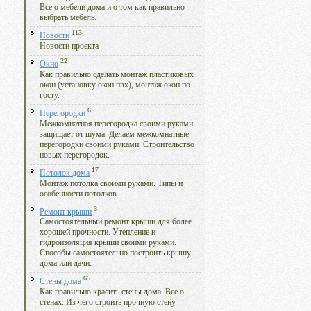
Все о мебели дома и о том как правильно
выбрать мебель.
113
Новости
Новости проекта
22
Окно
Как правильно сделать монтаж пластиковых
окон (установку окон пвх), монтаж окон по
госту.
6
Перегородки
Межкомнатная перегородка своими руками
защищает от шума. Делаем межкомнатные
перегородки своими руками. Строительство
новых перегородок.
17
Потолок дома
Монтаж потолка своими руками. Типы и
особенности потолков.
3
Ремонт крыши
Самостоятельный ремонт крыши для более
хорошей прочности. Утепление и
гидроизоляция крыши своими руками.
Способы самостоятельно построить крышу
дома или дачи.
65
Стены дома
Как правильно красить стены дома. Все о
стенах. Из чего строить прочную стену.