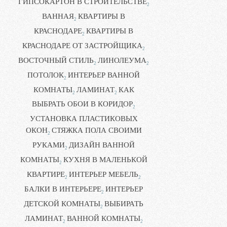
ГИПСОКАРТОН В СТРОИТЕЛЬСТВЕ
2
ВАННАЯ
КВАРТИРЫ В
2
КРАСНОДАРЕ
КВАРТИРЫ В
2
КРАСНОДАРЕ ОТ ЗАСТРОЙЩИКА
2
ВОСТОЧНЫЙ СТИЛЬ
ЛИНОЛЕУМА
2
2
ПОТОЛОК
ИНТЕРЬЕР ВАННОЙ
2
КОМНАТЫ
ЛАМИНАТ
КАК
2
2
ВЫБРАТЬ ОБОИ В КОРИДОР
2
УСТАНОВКА ПЛАСТИКОВЫХ
ОКОН
СТЯЖКА ПОЛА СВОИМИ
2
РУКАМИ
ДИЗАЙН ВАННОЙ
2
КОМНАТЫ
КУХНЯ В МАЛЕНЬКОЙ
2
КВАРТИРЕ
ИНТЕРЬЕР МЕБЕЛЬ
2
2
БАЛКИ В ИНТЕРЬЕРЕ
ИНТЕРЬЕР
2
ДЕТСКОЙ КОМНАТЫ
ВЫБИРАТЬ
2
ЛАМИНАТ
ВАННОЙ КОМНАТЫ
2
2