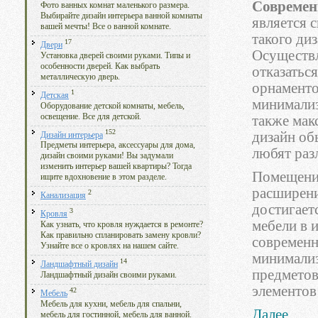
Современ
Фото ванных комнат маленького размера.
Выбирайте дизайн интерьера ванной комнаты
является 
вашей мечты! Все о ванной комнате.
такого ди
17
Двери
Осуществл
Установка дверей своими руками. Типы и
особенности дверей. Как выбрать
отказатьс
металлическую дверь.
орнаменто
1
Детская
минимализ
Оборудование детской комнаты, мебель,
освещение. Все для детской.
также мак
152
дизайн об
Дизайн интерьера
Предметы интерьера, аксессуары для дома,
любят раз
дизайн своими руками! Вы задумали
изменить интерьер вашей квартиры? Тогда
Помещение
ищите вдохновение в этом разделе.
расширени
2
Канализация
достигает
3
Кровля
мебели в 
Как узнать, что кровля нуждается в ремонте?
Как правильно спланировать замену кровли?
современн
Узнайте все о кровлях на нашем сайте.
минимализ
14
Ландшафтный дизайн
предметов
Ландшафтный дизайн своими руками.
элементов
42
Мебель
Мебель для кухни, мебель для спальни,
Далее...
мебель для гостинной, мебель для ванной.