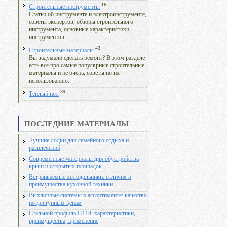
16
Строительные инструменты
Статьи об инструменте и электроинструменте,
советы экспертов, обзоры строительного
инструмента, основные характеристики
инструментов.
43
Строительные материалы
Вы задумали сделать ремонт? В этом разделе
есть все про самые популярные строительные
материалы и не очень, советы по их
использованию.
39
Теплый пол
ПОСЛЕДНИЕ МАТЕРИАЛЫ
Лучшие лодки для семейного отдыха и
развлечений
Современные материалы для обустройства
крыш и открытых площадок
Встраиваемые холодильники: отличия и
преимущества кухонной техники
Выхлопные системы в ассортименте: качество
по доступным ценам
Стальной профиль Н114: характеристики,
преимущества, применение