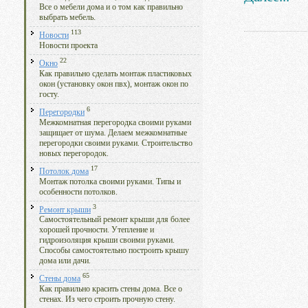
Все о мебели дома и о том как правильно
выбрать мебель.
113
Новости
Новости проекта
22
Окно
Как правильно сделать монтаж пластиковых
окон (установку окон пвх), монтаж окон по
госту.
6
Перегородки
Межкомнатная перегородка своими руками
защищает от шума. Делаем межкомнатные
перегородки своими руками. Строительство
новых перегородок.
17
Потолок дома
Монтаж потолка своими руками. Типы и
особенности потолков.
3
Ремонт крыши
Самостоятельный ремонт крыши для более
хорошей прочности. Утепление и
гидроизоляция крыши своими руками.
Способы самостоятельно построить крышу
дома или дачи.
65
Стены дома
Как правильно красить стены дома. Все о
стенах. Из чего строить прочную стену.