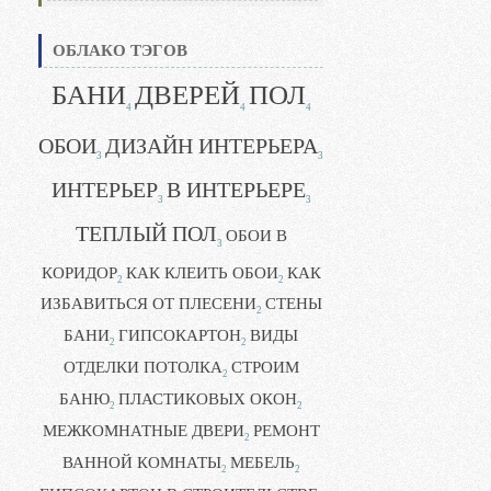
ОБЛАКО ТЭГОВ
БАНИ
ДВЕРЕЙ
ПОЛ
4
4
4
ОБОИ
ДИЗАЙН ИНТЕРЬЕРА
3
3
ИНТЕРЬЕР
В ИНТЕРЬЕРЕ
3
3
ТЕПЛЫЙ ПОЛ
ОБОИ В
3
КОРИДОР
КАК КЛЕИТЬ ОБОИ
КАК
2
2
ИЗБАВИТЬСЯ ОТ ПЛЕСЕНИ
СТЕНЫ
2
БАНИ
ГИПСОКАРТОН
ВИДЫ
2
2
ОТДЕЛКИ ПОТОЛКА
СТРОИМ
2
БАНЮ
ПЛАСТИКОВЫХ ОКОН
2
2
МЕЖКОМНАТНЫЕ ДВЕРИ
РЕМОНТ
2
ВАННОЙ КОМНАТЫ
МЕБЕЛЬ
2
2