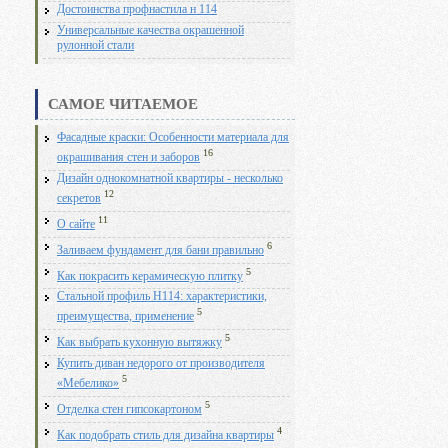
Достоинства профнастила н 114
Универсальные качества окрашенной
рулонной стали
САМОЕ ЧИТАЕМОЕ
Фасадные краски: Особенности материала для
16
окрашивания стен и заборов
Дизайн однокомнатной квартиры - несколько
12
секретов
11
О сайте
6
Заливаем фундамент для бани правильно
5
Как покрасить керамическую плитку
Стальной профиль Н114: характеристики,
5
преимущества, применение
5
Как выбрать кухонную вытяжку
Купить диван недорого от производителя
5
«Мебелико»
5
Отделка стен гипсокартоном
4
Как подобрать стиль для дизайна квартиры