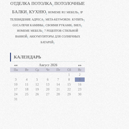
ОТДЕЛКА ПОТОЛКА
ПОТОЛОЧНЫЕ
2
БАЛКИ
КУХНЮ
HOMEME RU МЕБЕЛЬ
IP
1
2
2
ТЕЛЕВИДЕНИЕ АДРЕСА
META-KEYWORDS: КУПИТЬ
1
1
GUCA ПЕЧИ КАМИНЫ
CВОИМИ РУКАМИ
IMEX
1
1
1
HOMEME МЕБЕЛЬ
7 РЕЦЕПТОВ СТИЛЬНОЙ
1
ВАННОЙ
АККУМУЛЯТОРЫ ДЛЯ СОЛНЕЧНЫХ
1
БАТАРЕЙ
1
КАЛЕНДАРЬ
««
Август 2026
»»
Пн
Вт
Ср
Чт
Пт
Сб
Вс
1
2
3
4
5
6
7
8
9
10
11
12
13
14
15
16
17
18
19
20
21
22
23
24
25
26
27
28
29
30
31